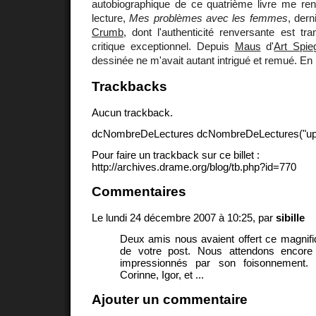
autobiographique de ce quatrième livre me re
lecture,
Mes problèmes avec les femmes
, dern
Crumb
, dont l'authenticité renversante est t
critique exceptionnel. Depuis
Maus
d'
Art Spie
dessinée ne m'avait autant intrigué et remué. En 
Trackbacks
Aucun trackback.
dcNombreDeLectures dcNombreDeLectures("upd
Pour faire un trackback sur ce billet :
http://archives.drame.org/blog/tb.php?id=770
Commentaires
Le lundi 24 décembre 2007 à 10:25, par
sibille
Deux amis nous avaient offert ce magnifiqu
de votre post. Nous attendons encore 
impressionnés par son foisonnement. 
Corinne, Igor, et ...
Ajouter un commentaire