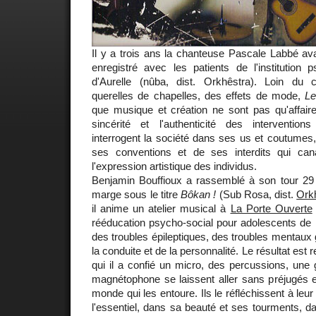
Il y a trois ans la chanteuse Pascale Labbé avai
enregistré avec les patients de l'institution 
d'Aurelle (nûba, dist. Orkhêstra). Loin du
querelles de chapelles, des effets de mode,
Le
que musique et création ne sont pas qu'affaire
sincérité et l'authenticité des interventio
interrogent la société dans ses us et coutumes, 
ses conventions et de ses interdits qui cana
l'expression artistique des individus.
Benjamin Bouffioux a rassemblé à son tour 2
marge sous le titre
Bôkan !
(Sub Rosa, dist.
Ork
il anime un atelier musical à
La Porte Ouverte
rééducation psycho-social pour adolescents de 
des troubles épileptiques, des troubles mentaux 
la conduite et de la personnalité. Le résultat est
qui il a confié un micro, des percussions, une 
magnétophone se laissent aller sans préjugés e
monde qui les entoure. Ils le réfléchissent à leu
l'essentiel, dans sa beauté et ses tourments, da