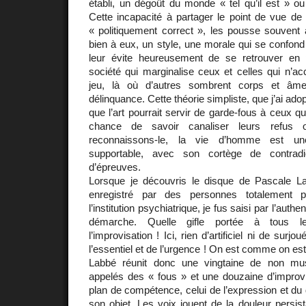
établi, un dégoût du monde « tel qu’il est » ou te
Cette incapacité à partager le point de vue de 
« politiquement correct », les pousse souvent 
bien à eux, un style, une morale qui se confon
leur évite heureusement de se retrouver en 
société qui marginalise ceux et celles qui n’ac
jeu, là où d’autres sombrent corps et âme
délinquance. Cette théorie simpliste, que j’ai ado
que l’art pourrait servir de garde-fous à ceux qu
chance de savoir canaliser leurs refus o
reconnaissons-le, la vie d’homme est une
supportable, avec son cortège de contradict
d’épreuves.
Lorsque je découvris le disque de Pascale 
enregistré par des personnes totalement 
l’institution psychiatrique, je fus saisi par l’authen
démarche. Quelle gifle portée à tous le
l’improvisation ! Ici, rien d’artificiel ni de surjo
l’essentiel et de l’urgence ! On est comme on est
Labbé réunit donc une vingtaine de non m
appelés des « fous » et une douzaine d’impro
plan de compétence, celui de l’expression et du d
son objet. Les voix jouent de la douleur persist