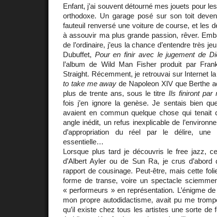
Enfant, j’ai souvent détourné mes jouets pour les
orthodoxe. Un garage posé sur son toit devena
fauteuil renversé une voiture de course, et les 
à assouvir ma plus grande passion, rêver. Embal
de l’ordinaire, j’eus la chance d’entendre très j
Dubuffet,
Pour en finir avec le jugement de Di
l’album de Wild Man Fisher produit par Fran
Straight. Récemment, je retrouvai sur Internet 
to take me away
de Napoleon XIV que Berthe ada
plus de trente ans, sous le titre
Ils finiront pa
fois j’en ignore la genèse. Je sentais bien q
avaient en commun quelque chose qui tenait d
angle inédit, un refus inexplicable de l’environ
d’appropriation du réel par le délire, une
essentielle…
Lorsque plus tard je découvris le free jazz, c
d’Albert Ayler ou de Sun Ra, je crus d’abord q
rapport de cousinage. Peut-être, mais cette folie
forme de transe, voire un spectacle sciemment
« performeurs » en représentation. L’énigme de 
mon propre autodidactisme, avait pu me tromp
qu’il existe chez tous les artistes une sorte de f