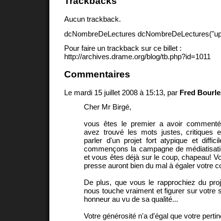
Trackbacks
Aucun trackback.
dcNombreDeLectures dcNombreDeLectures("upd
Pour faire un trackback sur ce billet :
http://archives.drame.org/blog/tb.php?id=1011
Commentaires
Le mardi 15 juillet 2008 à 15:13, par
Fred Bourle
Cher Mr Birgé,
vous êtes le premier a avoir commenté
avez trouvé les mots justes, critiques 
parler d'un projet fort atypique et diffic
commençons la campagne de médiatisati
et vous êtes déjà sur le coup, chapeau! Vo
presse auront bien du mal à égaler votre 
De plus, que vous le rapprochiez du proj
nous touche vraiment et figurer sur votre s
honneur au vu de sa qualité...
Votre générosité n'a d'égal que votre perti