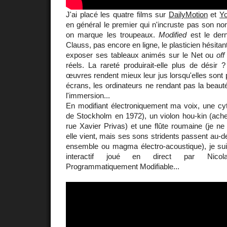
J'ai placé les quatre films sur
DailyMotion
et
Y
en général le premier qui n'incruste pas son 
on marque les troupeaux.
Modified
est le dern
Clauss, pas encore en ligne, le plasticien hésitant
exposer ses tableaux animés sur le Net ou
off
réels. La rareté produirait-elle plus de désir
œuvres rendent mieux leur jus lorsqu'elles sont 
écrans, les ordinateurs ne rendant pas la beauté
l'immersion...
En modifiant électroniquement ma voix, une cyt
de Stockholm en 1972), un violon hou-kin (ache
rue Xavier Privas) et une flûte roumaine (je n
elle vient, mais ses sons stridents passent au-d
ensemble ou magma électro-acoustique), je suis
interactif joué en direct par Nico
Programmatiquement Modifiable...