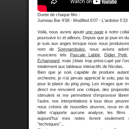
Durée de chaque film :
Jumeau Bar 4'08 - Modified 6'07 - L'ardoise 5'33
Voilà, nous avons ajouté
une page
à notre colla
poursuive ici et ailleurs. Depuis que je joue en 
je suis aux anges lorsque nous nous produisons
nom de
Somnambules
, nous avions adoré
musiciens tels
Pascale Labbé
,
Didier Petit
Échampard
, mais j'étais trop préoccupé par l'
totalement aux tableaux interactifs de Nicolas.
Bien que je sois capable de produire autant
orchestre, je n'ai jamais apprécié le solo, pas 
pour le plaisir du ping pong. Les images que
direct me renvoient une critique, des proposit
stimulent et me permettent d'improviser libre
l'autre, nos interprétations à tous deux peuvent
nous créons de nouvelles œuvres, nous en do
billet n'apporte aucune analyse, les films
aujourd'hui mes notes livrent seulement q
"techniques"...