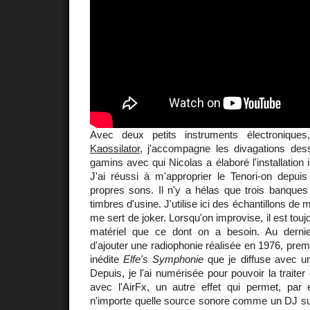
Avec deux petits instruments électroniqu
Kaossilator
, j'accompagne les divagations de
gamins avec qui Nicolas a élaboré l'installation 
J'ai réussi à m'approprier le Tenori-on depuis
propres sons. Il n'y a hélas que trois banques
timbres d'usine. J'utilise ici des échantillons de
me sert de joker. Lorsqu'on improvise, il est toujo
matériel que ce dont on a besoin. Au dernie
d'ajouter une radiophonie réalisée en 1976, pr
inédite
Elfe's Symphonie
que je diffuse avec un
Depuis, je l'ai numérisée pour pouvoir la traite
avec l'AirFx, un autre effet qui permet, par
n'importe quelle source sonore comme un DJ sur