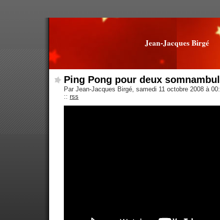
Jean-Jacques Birgé
Ping Pong pour deux somnambu
Par Jean-Jacques Birgé, samedi 11 octobre 2008 à 00
::
rss