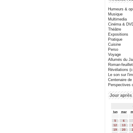
Humeurs & op
Musique
Multimedia
Cinéma & DV
Théâtre
Expositions
Pratique
Cuisine
Perso
Voyage
Allumés du J
Roman-feuille
Révélations (co
Le son sur l'i
Centenaire de
Perspectives 
Jour après 
lun
mar
m
5
6
12
13
19
20