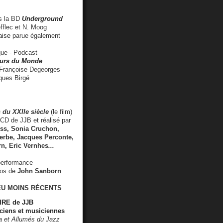
 la BD
Underground
fflec et N. Moog
aise
parue également
e - Podcast
rs du Monde
rançoise Degeorges
ues Birgé
 du XXIIe siècle
(le film)
CD de JJB et réalisé par
s, Sonia Cruchon,
rbe, Jacques Perconte,
rn
,
Eric Vernhes
...
performance
éos de
John Sanborn
EU MOINS RÉCENTS
RE de JJB
ciens et musiciennes
ra et Allumés du Jazz