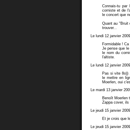
Connais-tu par
corniste et de l
le concert que n
Quant au "Bruit q
trouver...
Le lundi 12 janvier 200
Formidable ! Ca a
Je pense que le 
le nom du corni
l'altiste.
Le lundi 12 janvier 200
Pas si vite 8o))
le mettre en lig
Moerlen, oui c'es
Le mardi 13 janvier 20
Benoît Moerlen 
Zappa cover, ils 
Le jeudi 15 janvier 200
Et je crois que l
Le jeudi 15 janvier 200