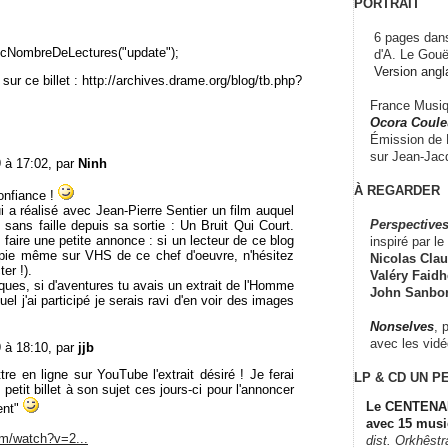
PORTRAIT
6 pages dans
cNombreDeLectures("update");
d'A. Le Gouë
Version angl
sur ce billet : http://archives.drame.org/blog/tb.php?
France Musiqu
Ocora Couleu
Émission de F
sur Jean-Jacq
9 à 17:02, par
Ninh
À REGARDER
onfiance !
i a réalisé avec Jean-Pierre Sentier un film auquel
Perspectives
 sans faille depuis sa sortie : Un Bruit Qui Court.
faire une petite annonce : si un lecteur de ce blog
inspiré par le 
ie même sur VHS de ce chef d'oeuvre, n'hésitez
Nicolas Claus
er !).
Valéry Faidhe
ues, si d'aventures tu avais un extrait de l'Homme
John Sanbo
el j'ai participé je serais ravi d'en voir des images
Nonselves
, 
avec les vid
9 à 18:10, par
jjb
re en ligne sur YouTube l'extrait désiré ! Je ferai
LP & CD
UN P
petit billet à son sujet ces jours-ci pour l'annoncer
Le CENTENAI
ment"
avec 15 musi
m/watch?v=2...
dist. Orkhêst