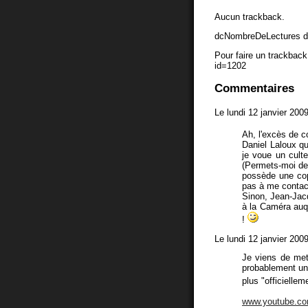
Aucun trackback.
dcNombreDeLectures d
Pour faire un trackback 
id=1202
Commentaires
Le lundi 12 janvier 200
Ah, l'excès de c
Daniel Laloux qu
je voue un culte
(Permets-moi de 
possède une cop
pas à me contact
Sinon, Jean-Jacq
à la Caméra auqu
!
Le lundi 12 janvier 200
Je viens de mett
probablement un 
plus "officielle
www.youtube.co