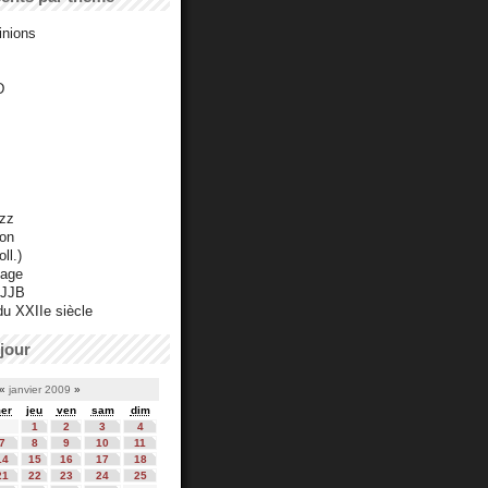
inions
D
azz
ton
ll.)
mage
 JJB
du XXIIe siècle
jour
«
janvier 2009
»
er
jeu
ven
sam
dim
1
2
3
4
7
8
9
10
11
14
15
16
17
18
21
22
23
24
25