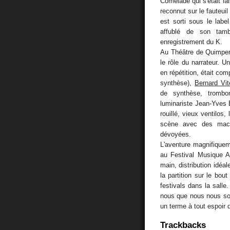
Comelade qui s'était l
reconnut sur le fauteuil
est sorti sous le label
affublé de son tamb
enregistrement du K.
Au Théâtre de Quimper 
le rôle du narrateur. 
en répétition, était co
synthèse),
Bernard Vit
de synthèse, trombo
luminariste Jean-Yves 
rouillé, vieux ventilos
scène avec des mach
dévoyées.
L'aventure magnifiquem
au Festival Musique A
main, distribution idéal
la partition sur le bo
festivals dans la salle
nous que nous nous so
un terme à tout espoir 
Trackbacks