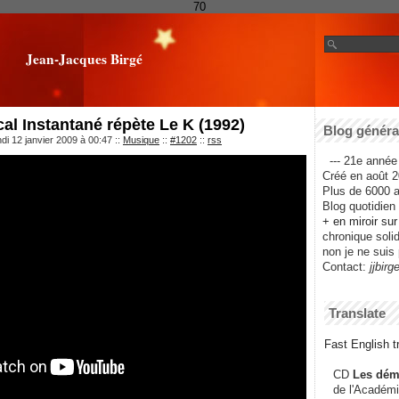
70
Jean-Jacques Birgé
l Instantané répète Le K (1992)
Blog général
di 12 janvier 2009 à 00:47
::
Musique
::
#1202
::
rss
--- 21e année 
Créé en août 2
Plus de 6000 ar
Blog quotidien f
+ en miroir su
chronique solida
non je ne suis 
Contact:
jjbirg
Translate
Fast English tr
CD
Les dém
de l'Académi