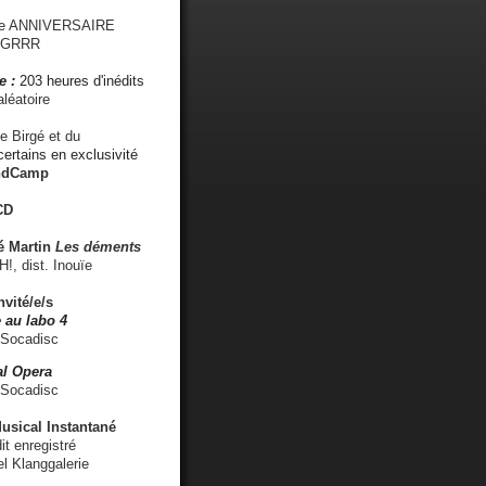
me ANNIVERSAIRE
s GRRR
e :
203 heures d'inédits
léatoire
e Birgé et du
ertains en exclusivité
ndCamp
CD
é
Martin
Les déments
 dist. Inouïe
nvité/e/s
 au labo 4
 Socadisc
l Opera
 Socadisc
sical Instantané
dit enregistré
el Klanggalerie