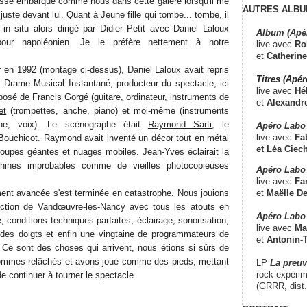
aissé embarqué comme nous dans cette galère lorsqu'il me
AUTRES ALBU
 juste devant lui. Quant à
Jeune fille qui tombe... tombe
, il
 in situ alors dirigé par Didier Petit avec Daniel Laloux
Album (Apé
our napoléonien. Je le préfère nettement à notre
live avec
Ro
et
Catherine
en 1992 (montage ci-dessus), Daniel Laloux avait repris
Titres (Apé
Un Drame Musical Instantané, producteur du spectacle, ici
live avec
Hé
mposé de
Francis Gorgé
(guitare, ordinateur, instruments de
et
Alexandr
et
(trompettes, anche, piano) et moi-même (instruments
ne, voix). Le scénographe était
Raymond Sarti
, le
Apéro Labo
live avec
Fab
Bouchicot. Raymond avait inventé un décor tout en métal
et
Léa Ciech
, loupes géantes et nuages mobiles. Jean-Yves éclairait la
ines improbables comme de vieilles photocopieuses
Apéro Labo 
live avec
Fa
et
Maëlle D
ent avancée s'est terminée en catastrophe. Nous jouions
ction de Vandœuvre-les-Nancy avec tous les atouts en
Apéro Labo
e, conditions techniques parfaites, éclairage, sonorisation,
live avec
Ma
ut des doigts et enfin une vingtaine de programmateurs de
et
Antonin-T
. Ce sont des choses qui arrivent, nous étions si sûrs de
mmes relâchés et avons joué comme des pieds, mettant
LP
La preu
rock expérim
de continuer à tourner le spectacle.
(GRRR, dist