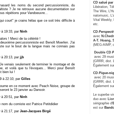
CD
salué par 
 hasard les noms du second percussionniste, du
Libération, Té
'altiste ? Je ne retrouve aucune documentation sur
The Wire, L'H
ous répétions pour Vandoeuvre...
natomusic, L'a
Vital Weekly,
ui court" je crains hélas que ce soit très difficile à
etc.
9 à 19:33, par
Ninh
CD
Perspecti
avec
N.Chedm
lors ! Merci de ta célérité !
A-T. Hoang, 
deuxième percussionniste est Benoît Moerlen. J'ai
(MEG-AIMP, d
ste sur le bout de la langue mais ne connais pas
Double CD
P
avec 29 music
9 à 20:13, par
jjb
(GRRR, dist. L
 Je venais seulement de terminer le montage et de
Également su
ne, et voilà que tu l'évoques... Merci pour Benoît
t bien lui !
CD
Pique-niq
avec 20 musi
09 à 22:10, par
Gilles
(GRRR, dist. 
Également su
tourne en ce moment avec Peach Noise, groupe de
seront le 23 janvier au Dansoir.
Le superbe vi
9 à 20:51, par
Ninh
duo avec
Lion
sérigraphie d'
E
e nom du corniste est Patrice Petitdidier
est sur
Band
9 à 21:17, par
Jean-Jacques Birgé