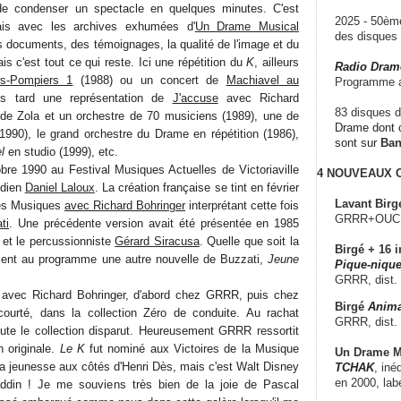
e de condenser un spectacle en quelques minutes. C'est
2025 - 50è
ais avec les archives exhumées d'
Un Drame Musical
des disque
s documents, des témoignages, la qualité de l'image et du
is c'est tout ce qui reste. Ici une répétition du
K
, ailleurs
Radio Dram
rs-Pompiers 1
(1988) ou un concert de
Machiavel au
Programme a
us tard une représentation de
J'accuse
avec Richard
83 disques d
 de Zola et un orchestre de 70 musiciens (1989), une de
Drame dont c
1990), le grand orchestre du Drame en répétition (1986),
sont sur
Ba
l
en studio (1999), etc.
bre 1990 au Festival Musiques Actuelles de Victoriaville
4 NOUVEAUX
édien
Daniel Laloux
. La création française se tint en février
Lavant Birg
res Musiques
avec Richard Bohringer
interprétant cette fois
GRRR+OUCH!,
ti
. Une précédente version avait été présentée en 1985
et le percussionniste
Gérard Siracusa
. Quelle que soit la
Birgé + 16 i
ement au programme une autre nouvelle de Buzzati,
Jeune
Pique-nique
.
GRRR, dist.
 avec Richard Bohringer, d'abord chez GRRR, puis chez
Birgé
Anima
courté, dans la collection Zéro de conduite. Au rachat
GRRR, dist.
oute le collection disparut. Heureusement GRRR ressortit
n originale.
Le K
fut nominé aux Victoires de la Musique
Un Drame Mu
la jeunesse aux côtés d'Henri Dès, mais c'est Walt Disney
TCHAK
, iné
en 2000, lab
addin ! Je me souviens très bien de la joie de Pascal