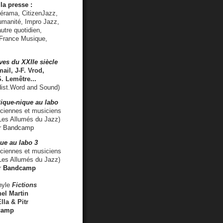
la presse :
lérama, CitizenJazz,
umanité, Impro Jazz,
utre quotidien,
 France Musique,
ves du XXIIe siècle
ail, J-F. Vrod,
S. Lemêtre
...
ist.Word and Sound)
ique-nique au labo
iennes et musiciens
es Allumés du Jazz)
r
Bandcamp
ue au labo 3
ciennes et musiciens
Les Allumés du Jazz)
r
Bandcamp
nyle
Fictions
el Martin
lla & Pitr
camp