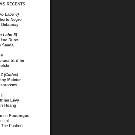
MS RÉCENTS
ro Labo 6)
berto Negro
 Delaunay
ro Labo 5)
lène Duret
e Saada
 4
iana Striffler
elski
2 (Codex)
nny Meteier
esbrosses
 1
thias Lévy
ri Hoang
ve
de
Poudingue
ental
. The Pusher)