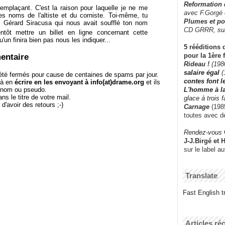
Reformation
emplaçant. C'est la raison pour laquelle je ne me
avec F.Gorgé
s noms de l'altiste et du corniste. Toi-même, tu
Plumes et po
s Gérard Siracusa qui nous avait soufflé ton nom
CD GRRR,
su
tôt mettre un billet en ligne concernant cette
u'un finira bien pas nous les indiquer...
5 rééditions 
pour la 1ère 
entaire
Rideau !
(198
salaire égal
(
té fermés pour cause de centaines de spams par jour.
contes font 
 à en
écrire en les envoyant à info(at)drame.org
et ils
e nom ou pseudo.
L'homme à l
le titre de votre mail.
glace à trois 
r d'avoir des retours ;-)
Carnage
(1985
toutes avec d
Rendez-vous
J-J.Birgé et 
sur le label a
Translate
Fast English tr
Articles ré