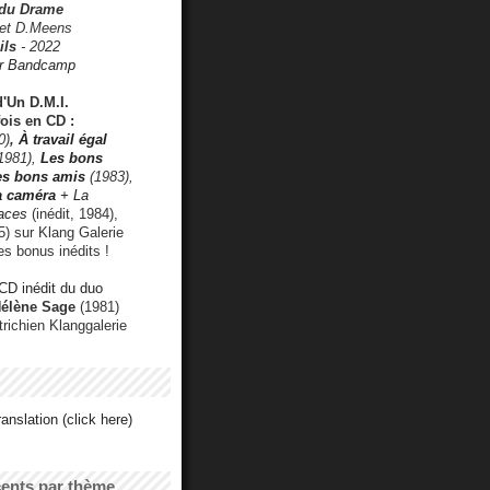
 du Drame
 et D.Meens
ils
- 2022
r Bandcamp
d'Un D.M.I.
fois en CD :
0)
,
À travail égal
1981),
Les bons
les bons amis
(1983),
a caméra
+ La
faces
(inédit, 1984),
) sur Klang Galerie
es bonus inédits !
CD inédit du duo
Hélène Sage
(1981)
utrichien Klanggalerie
anslation (click here)
cents par thème