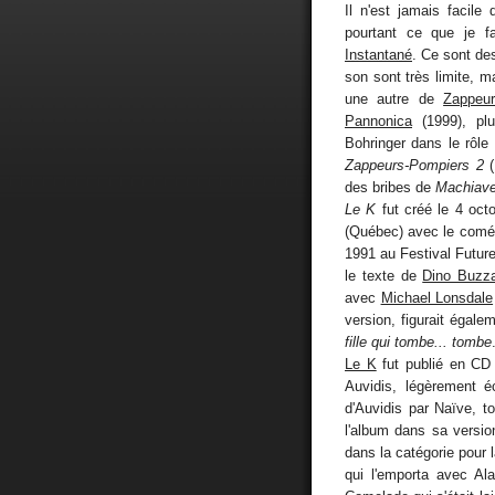
Il n'est jamais facil
pourtant ce que je f
Instantané
. Ce sont de
son sont très limite, ma
une autre de
Zappeu
Pannonica
(1999), pl
Bohringer dans le rôle
Zappeurs-Pompiers 2
(
des bribes de
Machiave
Le K
fut créé le 4 octo
(Québec) avec le com
1991 au Festival Futu
le texte de
Dino Buzza
avec
Michael Lonsdale
version, figurait égal
fille qui tombe... tombe
Le K
fut publié en CD
Auvidis, légèrement é
d'Auvidis par Naïve, t
l'album dans sa versio
dans la catégorie pour 
qui l'emporta avec Al