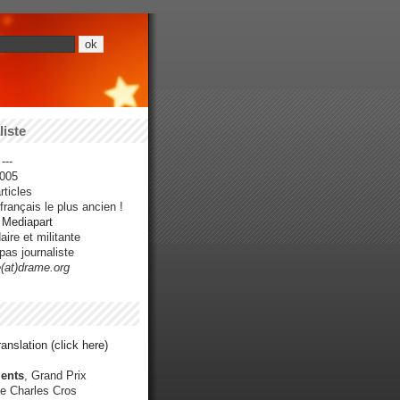
iste
---
005
ticles
rançais le plus ancien !
r Mediapart
ire et militante
pas journaliste
e(at)drame.org
anslation (click here)
ents
, Grand Prix
e Charles Cros