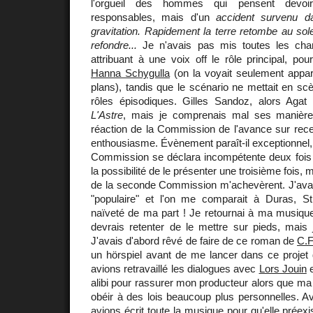
l'orgueil des hommes qui pensent devoi
responsables, mais d'un
accident survenu d
gravitation. Rapidement la terre retombe au solei
refondre...
Je n'avais pas mis toutes les ch
attribuant à une voix off le rôle principal, pou
Hanna Schygulla
(on la voyait seulement appar
plans), tandis que le scénario ne mettait en sc
rôles épisodiques. Gilles Sandoz, alors Agat F
L'Astre
, mais je comprenais mal ses manières
réaction de la Commission de l'avance sur rece
enthousiasme. Évènement paraît-il exceptionnel,
Commission se déclara incompétente deux fois d
la possibilité de le présenter une troisième fois, 
de la seconde Commission m'achevèrent. J'avais
"populaire" et l'on me comparait à Duras, Str
naïveté de ma part ! Je retournai à ma musique.
devrais retenter de le mettre sur pieds, mais 
J'avais d'abord rêvé de faire de ce roman de
C.
un hörspiel avant de me lancer dans ce projet
avions retravaillé les dialogues avec
Lors Jouin
e
alibi pour rassurer mon producteur alors que ma 
obéir à des lois beaucoup plus personnelles. 
avions écrit toute la musique pour qu'elle préexis