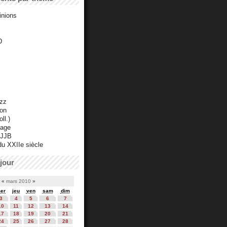
inions
D
azz
ton
ll.)
mage
 JJB
du XXIIe siècle
jour
«
mars 2010
»
er
jeu
ven
sam
dim
3
4
5
6
7
10
11
12
13
14
17
18
19
20
21
24
25
26
27
28