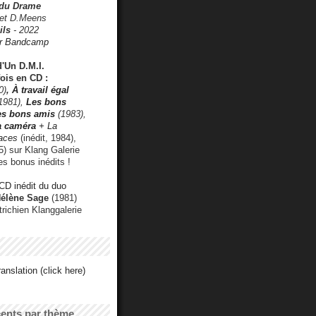
 du Drame
 et D.Meens
ils
- 2022
r Bandcamp
d'Un D.M.I.
fois en CD :
0)
,
À travail égal
1981),
Les bons
les bons amis
(1983),
a caméra
+ La
faces
(inédit, 1984),
) sur Klang Galerie
es bonus inédits !
CD inédit du duo
Hélène Sage
(1981)
utrichien Klanggalerie
anslation (click here)
cents par thème