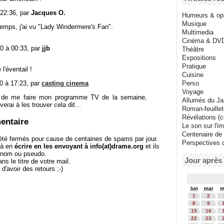
 22:36, par
Jacques O.
Humeurs & op
Musique
gtemps, j'ai vu "Lady Windermere's Fan".
Multimedia
Cinéma & DV
0 à 00:33, par
jjb
Théâtre
Expositions
Pratique
l'éventail !
Cuisine
0 à 17:23, par
casting cinema
Perso
Voyage
s de me faire mon programme TV de la semaine,
Allumés du J
iverai à les trouver cela dit...
Roman-feuille
Révélations (co
entaire
Le son sur l'i
Centenaire de
té fermés pour cause de centaines de spams par jour.
Perspectives 
 à en
écrire en les envoyant à info(at)drame.org
et ils
e nom ou pseudo.
Jour après 
le titre de votre mail.
r d'avoir des retours ;-)
lun
mar
m
1
2
8
9
15
16
22
23