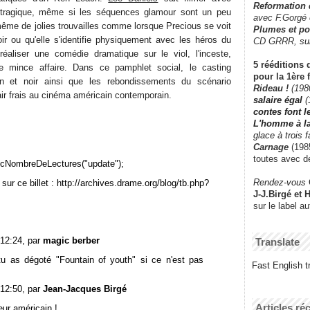
Reformation
n tragique, même si les séquences glamour sont un peu
avec F.Gorgé
 même de jolies trouvailles comme lorsque Precious se voit
Plumes et po
ir ou qu'elle s'identifie physiquement avec les héros du
CD GRRR,
su
 réaliser une comédie dramatique sur le viol, l'inceste,
5 rééditions 
ne mince affaire. Dans ce pamphlet social, le casting
pour la 1ère 
in et noir ainsi que les rebondissements du scénario
Rideau !
(198
ir frais au cinéma américain contemporain.
salaire égal
(
contes font 
L'homme à l
glace à trois 
Carnage
(1985
toutes avec d
cNombreDeLectures("update");
Rendez-vous
sur ce billet : http://archives.drame.org/blog/tb.php?
J-J.Birgé et 
sur le label a
 12:24, par
magic berber
Translate
u as dégoté "Fountain of youth" si ce n'est pas
Fast English tr
 12:50, par
Jean-Jacques Birgé
Articles ré
eur américain !