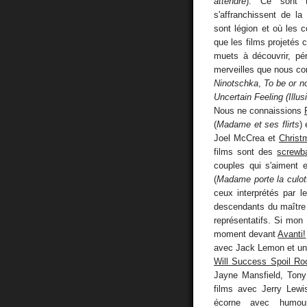
attendre
). Ce sont 
s'affranchissent de l
sont légion et où les 
que les films projetés 
muets à découvrir, pé
merveilles que nous 
Ninotschka
,
To be or no
Uncertain Feeling (Illu
Nous ne connaissions
(
Madame et ses flirts
)
Joel McCrea et
Christ
films sont des
screwb
couples qui s'aiment 
(
Madame porte la culot
ceux interprétés par 
descendants du maître 
représentatifs. Si mon
moment devant
Avanti!
avec Jack Lemon et un 
Will Success Spoil Ro
Jayne Mansfield, Tony
films avec Jerry Lewi
écorne avec humou