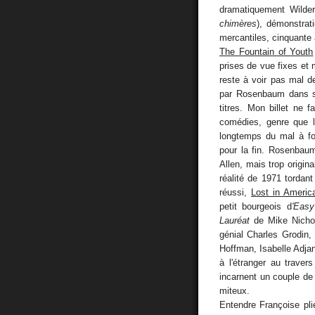
dramatiquement Wilde
chimères
), démonstrat
mercantiles, cinquante 
The Fountain of Youth
prises de vue fixes et 
reste à voir pas mal de
par Rosenbaum dans
titres. Mon billet ne 
comédies, genre que le
longtemps du mal à fou
pour la fin. Rosenbau
Allen, mais trop origin
réalité de 1971 tordant 
réussi,
Lost in Americ
petit bourgeois d
'Easy
Lauréat
de Mike Nicho
génial Charles Grodin,
Hoffman, Isabelle Adjani
à l'étranger au traver
incarnent un couple de
miteux.
Entendre Françoise plié