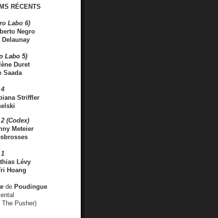
MS RÉCENTS
ro Labo 6)
berto Negro
 Delaunay
ro Labo 5)
lène Duret
e Saada
 4
iana Striffler
elski
2 (Codex)
nny Meteier
esbrosses
 1
thias Lévy
ri Hoang
ve
de
Poudingue
ental
. The Pusher)