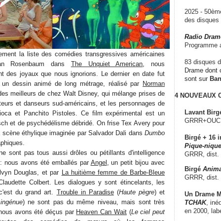
2025 - 50è
des disque
Radio Dram
Programme a
ement la liste des comédies transgressives américaines
83 disques d
than Rosenbaum dans
The Unquiet American
, nous
Drame dont c
 des joyaux que nous ignorions. Le dernier en date fut
sont sur
Ba
 un dessin animé de long métrage, réalisé par
Norman
es meilleurs de chez Walt Disney, qui mélange prises de
4 NOUVEAUX
teurs et danseurs sud-américains, et les personnages de
Lavant Birg
oca et Panchito Pistoles. Ce film expérimental est un
GRRR+OUCH!,
tsch et de psychédélisme débridé. On frise Tex Avery pour
a scène éthylique imaginée par Salvador Dali dans
Dumbo
Birgé + 16 i
aphiques.
Pique-nique
e sont pas tous aussi drôles ou pétillants d'intelligence
GRRR, dist.
 : nous avons été emballés par
Angel
, un petit bijou avec
Birgé
Anima
elvyn Douglas, et par
La huitième femme de Barbe-Bleue
GRRR, dist.
laudette Colbert. Les dialogues y sont étincelants, les
, c'est du grand art.
Trouble in Paradise
(
Haute pègre
) et
Un Drame Mu
 ingénue
) ne sont pas du même niveau, mais sont très
TCHAK
, iné
en 2000, lab
, nous avons été déçus par
Heaven Can Wait
(
Le ciel peut