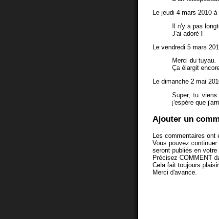
Le jeudi 4 mars 2010 à
Il n'y a pas lon
J'ai adoré !
Le vendredi 5 mars 201
Merci du tuyau.
Ça élargit encore 
Le dimanche 2 mai 201
Super, tu vien
j'espère que j'arr
Ajouter un comm
Les commentaires ont é
Vous pouvez continuer
seront publiés en votr
Précisez COMMENT dans 
Cela fait toujours plaisi
Merci d'avance.