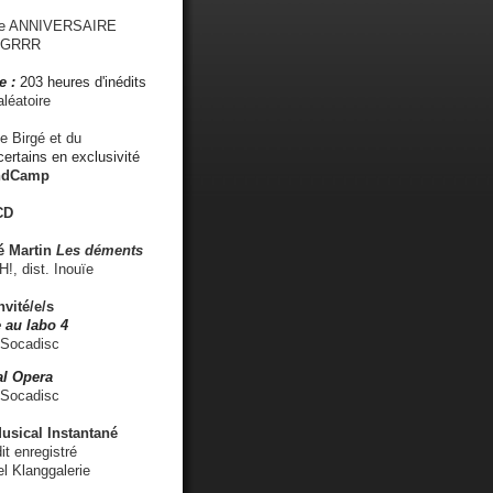
me ANNIVERSAIRE
s GRRR
e :
203 heures d'inédits
léatoire
e Birgé et du
ertains en exclusivité
ndCamp
CD
é
Martin
Les déments
 dist. Inouïe
nvité/e/s
 au labo 4
 Socadisc
l Opera
 Socadisc
sical Instantané
dit enregistré
el Klanggalerie