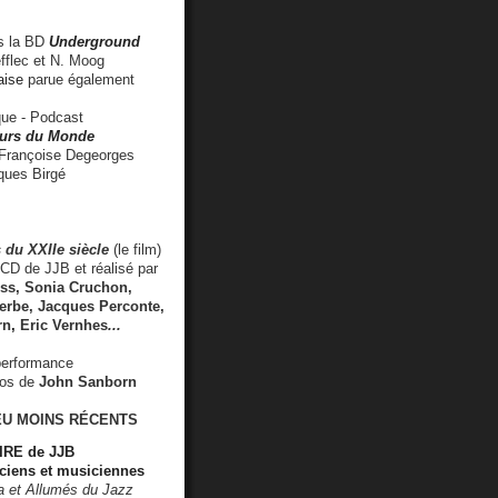
 la BD
Underground
fflec et N. Moog
aise
parue également
e - Podcast
rs du Monde
rançoise Degeorges
ues Birgé
 du XXIIe siècle
(le film)
CD de JJB et réalisé par
s, Sonia Cruchon,
rbe, Jacques Perconte,
rn
,
Eric Vernhes
...
performance
éos de
John Sanborn
EU MOINS RÉCENTS
RE de JJB
ciens et musiciennes
ra et Allumés du Jazz