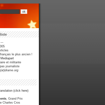
iste
---
005
ticles
rançais le plus ancien !
r Mediapart
ire et militante
pas journaliste
e(at)drame.org
anslation (click here)
ents
, Grand Prix
e Charles Cros