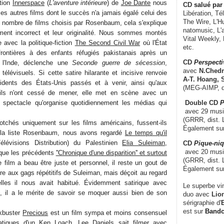
ction
Innerspace
(
L'aventure intérieure
) de
Joe Dante
nous
CD
salué par 
es autres films dont le succès n'a jamais égalé celui des
Libération, Té
The Wire, L'H
nombre de films choisis par Rosenbaum, cela s'explique
natomusic, L'a
ement incorrect et leur originalité. Nous sommes montés
Vital Weekly,
e avec la politique-fiction
The Second Civil War
où l'État
etc.
frontières à des enfants réfugiés pakistanais après un
CD
Perspecti
c l'Inde, déclenche une
Seconde guerre de sécession
,
avec
N.Chedm
télévisuels. Si cette satire hilarante et incisive renvoie
A-T. Hoang, 
idents des États-Unis passés et à venir, ainsi qu'aux
(MEG-AIMP, d
u'ils n'ont cessé de mener, elle met en scène avec un
 spectacle qu'organise quotidiennement les médias qui
Double CD
P
avec 29 music
(GRRR, dist. L
otchés uniquement sur les films américains, fussent-ils
Également su
nt la liste Rosenbaum, nous avons regardé
Le temps qu'il
évisions Distribution) du Palestinien
Elia Suleiman
,
CD
Pique-niq
avec 20 musi
 que les précédents
''Chronique d'une disparition'' et surtout
(GRRR, dist. 
e film a beau être juste et personnel, il reste un gout de
Également su
tre aux gags répétitifs de Suleiman, mais déçoit au regard
lles il nous avait habitué. Évidemment satirique avec
Le superbe vi
ne, il a le mérite de savoir se moquer aussi bien de son
duo avec
Lion
sérigraphie d'
E
est sur
Band
ckbuster
Precious
est un film sympa et moins consensuel
atiques d'un Ken Loach.
Lee Daniels
sait filmer avec