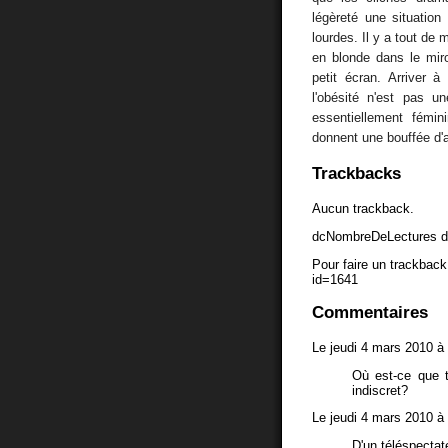
légèreté une situatio
lourdes. Il y a tout de
en blonde dans le miro
petit écran. Arriver à
l'obésité n'est pas u
essentiellement fémin
donnent une bouffée d'a
Trackbacks
Aucun trackback.
dcNombreDeLectures d
Pour faire un trackback 
id=1641
Commentaires
Le jeudi 4 mars 2010 à
Où est-ce que t
indiscret?
Le jeudi 4 mars 2010 à
D'un téléspectat