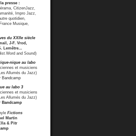
la presse :
lérama, CitizenJazz,
umanité, Impro Jazz,
utre quotidien,
 France Musique,
ves du XXIIe siècle
ail, J-F. Vrod,
S. Lemêtre
...
ist.Word and Sound)
ique-nique au labo
iennes et musiciens
es Allumés du Jazz)
r
Bandcamp
ue au labo 3
ciennes et musiciens
Les Allumés du Jazz)
r
Bandcamp
nyle
Fictions
el Martin
lla & Pitr
camp