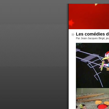
Les comédies d
Par Jean-Jacques Birgé, je