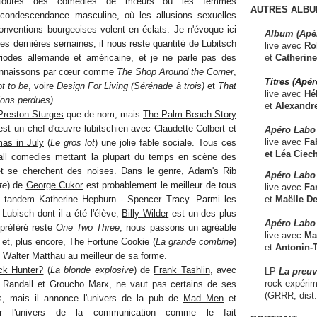
toutes des comédies de mœurs où les femmes
AUTRES ALBU
a condescendance masculine, où les allusions sexuelles
conventions bourgeoises volent en éclats. Je n'évoque ici
Album (Apé
ces dernières semaines, il nous reste quantité de Lubitsch
live avec
Ro
et
Catherine
riodes allemande et américaine, et je ne parle pas des
connaissons par cœur comme
The Shop Around the Corner
,
Titres (Apé
t to be
, voire
Design For Living (Sérénade à trois)
et
That
live avec
Hé
sions perdues)
...
et
Alexandr
Preston Sturges
que de nom, mais
The Palm Beach Story
 est un chef d'œuvre lubitschien avec Claudette Colbert et
Apéro Labo
live avec
Fab
mas in July
(
Le gros lot
) une jolie fable sociale. Tous ces
et
Léa Ciech
all comedies
mettant la plupart du temps en scène des
et se cherchent des noises. Dans le genre,
Adam's Rib
Apéro Labo 
te
) de
George Cukor
est probablement le meilleur de tous
live avec
Fa
et
Maëlle D
le tandem Katherine Hepburn - Spencer Tracy. Parmi les
Lubisch dont il a été l'élève,
Billy Wilder
est un des plus
Apéro Labo
 préféré reste
One Two Three
, nous passons un agréable
live avec
Ma
et, plus encore,
The Fortune Cookie
(
La grande combine
)
et
Antonin-T
Walter Matthau au meilleur de sa forme.
ck Hunter?
(
La blonde explosive
) de
Frank Tashlin
, avec
LP
La preu
rock expérim
 Randall et Groucho Marx, ne vaut pas certains de ses
(GRRR, dist
s, mais il annonce l'univers de la pub de
Mad Men
et
r l'univers de la communication comme le fait