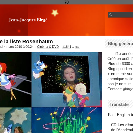
70
Jean-Jacques Birgé
e la liste Rosenbaum
Blog général
udi 4 mars 2010 à 00:24
::
Cinéma & DVD
::
#1641
::
rss
--- 21e année 
Créé en août 2
Plus de 6000 ar
Blog quotidien f
+ en miroir su
chronique solida
non je ne suis 
Contact:
jjbirg
Translate
Fast English tr
CD
Les dém
de l'Académi