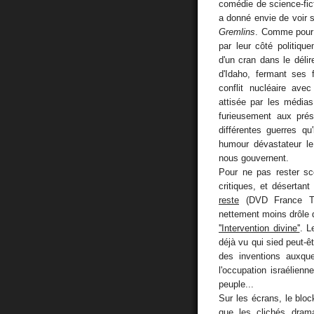
comédie de science-fi
a donné envie de voir s
Gremlins
. Comme pour 
par leur côté politiqu
d'un cran dans le délir
d'Idaho, fermant ses 
conflit nucléaire ave
attisée par les médias 
furieusement aux prés
différentes guerres q
humour dévastateur le
nous gouvernent.
Pour ne pas rester sc
critiques, et déserta
reste
(DVD France Tél
nettement moins drôle
''Intervention divine''
. L
déjà vu qui sied peut-ê
des inventions auxque
l'occupation israélien
peuple...
Sur les écrans, le blo
que les clichés dram