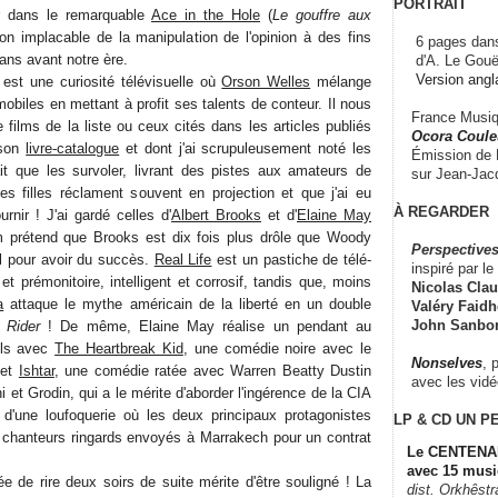
PORTRAIT
r dans le remarquable
Ace in the Hole
(
Le gouffre aux
ion implacable de la manipulation de l'opinion à des fins
6 pages dans
ans avant notre ère.
d'A. Le Gouë
Version angl
est une curiosité télévisuelle où
Orson Welles
mélange
mobiles en mettant à profit ses talents de conteur. Il nous
France Musiqu
 films de la liste ou ceux cités dans les articles publiés
Ocora Couleu
 son
livre-catalogue
et dont j'ai scrupuleusement noté les
Émission de F
fait que les survoler, livrant des pistes aux amateurs de
sur Jean-Jacq
s filles réclament souvent en projection et que j'ai eu
À REGARDER
rnir ! J'ai gardé celles d'
Albert Brooks
et d'
Elaine May
m prétend que Brooks est dix fois plus drôle que Woody
Perspectives
al pour avoir du succès.
Real Life
est un pastiche de télé-
inspiré par le 
et prémonitoire, intelligent et corrosif, tandis que, moins
Nicolas Claus
a
attaque le mythe américain de la liberté en un double
Valéry Faidhe
John Sanbo
 Rider
! De même, Elaine May réalise un pendant au
ls avec
The Heartbreak Kid
, une comédie noire avec le
Nonselves
, 
 et
Ishtar
, une comédie ratée avec Warren Beatty Dustin
avec les vid
 et Grodin, qui a le mérite d'aborder l'ingérence de la CIA
s d'une loufoquerie où les deux principaux protagonistes
LP & CD
UN P
 chanteurs ringards envoyés à Marrakech pour un contrat
Le CENTENAI
avec 15 musi
e de rire deux soirs de suite mérite d'être souligné ! La
dist. Orkhêst