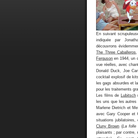
En suivant scrupuleus
indiquée par Jona
découvrons évidemment
The Three Caballeros
,
Ferguson
en 1944, un d
vue réelles, avec chan
Donald Duck, Joe Cari
cocktail explosif de ki
les gags absurdes et l
pour les traitements gr
Les films de
Lubitsch
n
les uns que les autres
Marlene Dietrich et M
avec Gary Cooper et C
situations jubilatoires
Cluny Brown
(
La folle
plaisants ; par contre