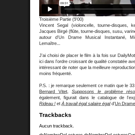
Troisième Partie (9'00)
Vincent Segal (violoncelle, tourne-disques,
Jacques Birgé (flûte, tourne-disques, susu, varin
autour d'Un Drame Musical Instantané, M
Lemaître...
J'ai choisi de placer le film à la fois sur DailyM
ici dans l'ordre croissant de qualité constatée ave
intéressant de noter que la meilleure reproduction
moins fréquenté.
P.S. : je remarque seulement ce matin que le 33 
Bernard Vitet
,
Supposons le problème réso
également, figurait dans le catalogue de l'ex
Rideau !
et
À travail égal salaire égal
d'
Un Drame 
Trackbacks
Aucun trackback.
dcNombreDeLectures dcNombreDeLectures("upd