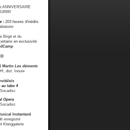
me ANNIVERSAIRE
s GRRR
e :
203 heures d'inédits
léatoire
e Birgé et du
ertains en exclusivité
ndCamp
CD
é
Martin
Les déments
 dist. Inouïe
nvité/e/s
 au labo 4
 Socadisc
l Opera
 Socadisc
sical Instantané
dit enregistré
el Klanggalerie