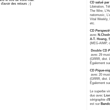
CD
salué par 
r d'avoir des retours ;-)
Libération, Té
The Wire, L'H
natomusic, L'a
Vital Weekly,
etc.
CD
Perspecti
avec
N.Chedm
A-T. Hoang, 
(MEG-AIMP, d
Double CD
P
avec 29 music
(GRRR, dist. L
Également su
CD
Pique-niq
avec 20 musi
(GRRR, dist. 
Également su
Le superbe vi
duo avec
Lion
sérigraphie d'
E
est sur
Band