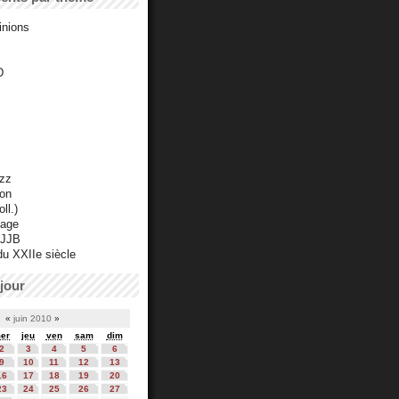
inions
D
azz
ton
ll.)
mage
 JJB
du XXIIe siècle
jour
«
juin 2010
»
er
jeu
ven
sam
dim
2
3
4
5
6
9
10
11
12
13
16
17
18
19
20
23
24
25
26
27