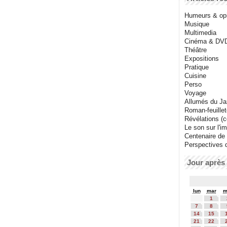
Humeurs & op
Musique
Multimedia
Cinéma & DV
Théâtre
Expositions
Pratique
Cuisine
Perso
Voyage
Allumés du J
Roman-feuille
Révélations (co
Le son sur l'i
Centenaire de
Perspectives 
Jour après 
lun
mar
m
1
7
8
14
15
21
22