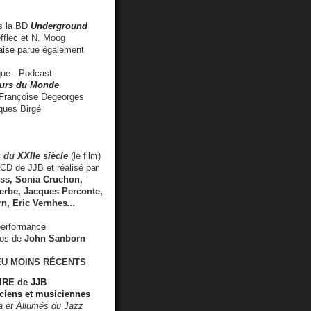
 la BD
Underground
fflec et N. Moog
aise
parue également
e - Podcast
rs du Monde
rançoise Degeorges
ues Birgé
 du XXIIe siècle
(le film)
CD de JJB et réalisé par
s, Sonia Cruchon,
rbe, Jacques Perconte,
rn
,
Eric Vernhes
...
performance
éos de
John Sanborn
EU MOINS RÉCENTS
RE de JJB
ciens et musiciennes
ra et Allumés du Jazz