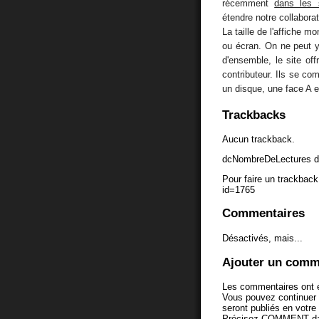
récemment
dans les 
étendre notre collabora
La taille de l'affiche m
ou écran. On ne peut y
d'ensemble, le site of
contributeur. Ils se c
un disque, une face A 
Trackbacks
Aucun trackback.
dcNombreDeLectures d
Pour faire un trackback 
id=1765
Commentaires
Désactivés, mais...
Ajouter un comm
Les commentaires ont é
Vous pouvez continuer
seront publiés en votr
Précisez COMMENT dans 