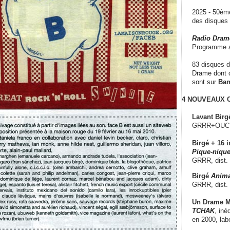
2025 - 50è
des disque
Radio Dram
Programme a
83 disques d
Drame dont c
sont sur
Ba
4 NOUVEAUX
Lavant Birg
GRRR+OUCH!,
Birgé + 16 i
Pique-nique
GRRR, dist.
Birgé
Anima
GRRR, dist.
Un Drame Mu
TCHAK
, iné
en 2000, lab