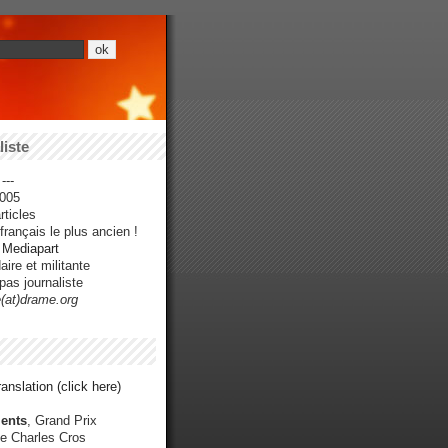
iste
---
005
ticles
rançais le plus ancien !
r Mediapart
ire et militante
pas journaliste
e(at)drame.org
anslation (click here)
ents
, Grand Prix
e Charles Cros