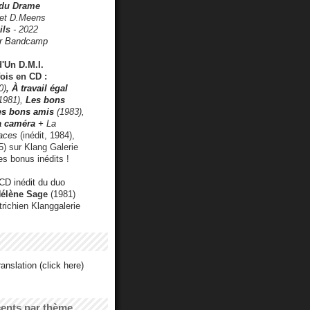
 du Drame
 et D.Meens
ils
- 2022
r Bandcamp
d'Un D.M.I.
fois en CD :
0)
,
À travail égal
1981),
Les bons
les bons amis
(1983),
a caméra
+ La
faces
(inédit, 1984),
) sur Klang Galerie
es bonus inédits !
CD inédit du duo
Hélène Sage
(1981)
utrichien Klanggalerie
anslation (click here)
cents par thème