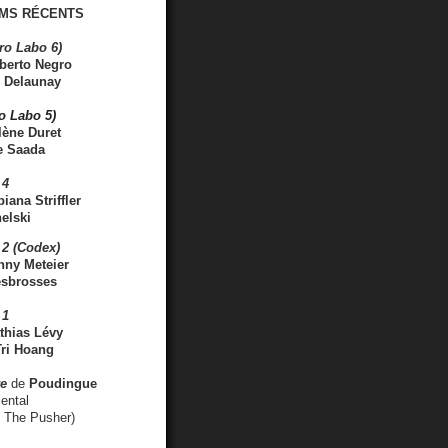
MS RÉCENTS
ro Labo 6)
berto Negro
 Delaunay
ro Labo 5)
lène Duret
e Saada
 4
iana Striffler
elski
2 (Codex)
nny Meteier
esbrosses
 1
thias Lévy
ri Hoang
ve
de
Poudingue
ental
. The Pusher)