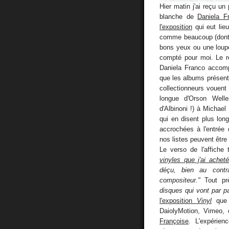
Hier matin j'ai reçu u
blanche de
Daniela F
l'exposition
qui eut lie
comme beaucoup (dont 
bons yeux ou une loupe 
compté pour moi. Le r
Daniela Franco accomp
que les albums présenté
collectionneurs vouent 
longue d'Orson Well
d'Albinoni !) à Michae
qui en disent plus lon
accrochées à l'entrée 
nos listes peuvent être 
Le verso de l'affiche
vinyles que j'ai achet
déçu, bien au contra
compositeur."
Tout pr
disques qui vont par pa
l'exposition
Vinyl
que l
DaiolyMotion, Vimeo, 
Françoise
. L'expérie