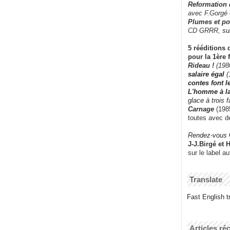
Reformation
avec F.Gorgé
Plumes et po
CD GRRR,
su
5 rééditions 
pour la 1ère 
Rideau !
(198
salaire égal
(
contes font 
L'homme à l
glace à trois 
Carnage
(1985
toutes avec d
Rendez-vous
J-J.Birgé et 
sur le label a
Translate
Fast English tr
Articles ré