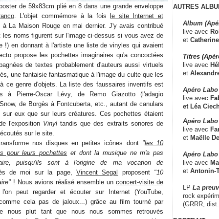
n poster de 59x83cm plié en 8 dans une grande enveloppe
AUTRES ALBU
ranco
. L'objet commémore à la fois
le site Internet et
Album (Apé
u à La Maison Rouge en mai dernier. J'y avais contribué
live avec
Ro
les noms figurent sur l'image ci-dessus si vous avez de
et
Catherine
!) en donnant à l'artiste une liste de vinyles qui avaient
ecto propose les pochettes imaginaires qu'a concoctées
Titres (Apé
live avec
Hé
agnées de textes probablement d'auteurs aussi virtuels
et
Alexandr
s, une fantaisie fantasmatique à l'image du culte que les
à ce genre d'objets. La liste des faussaires inventifs est
Apéro Labo
es à Pierre-Oscar Lévy, de Remo Giazotto (l'adagio
live avec
Fab
l Snow, de Borgès à Fontcuberta, etc., autant de canulars
et
Léa Ciech
g sur eux que sur leurs créatures. Ces pochettes étaient
Apéro Labo 
de l'exposition
Vinyl
tandis que des extraits sonores de
live avec
Fa
écoutés sur le site.
et
Maëlle D
 transforme nos disques en petites icônes dont
"
les 10
és pour leurs pochettes
et dont la musique ne m'a pas
Apéro Labo
live avec
Ma
ire, puisqu'ils sont à l'origine de ma vocation de
et
Antonin-T
ès de moi sur la page,
Vincent Segal
proposent
"10
ire"
! Nous avions réalisé ensemble un
concert-visite de
LP
La preu
'on peut regarder et écouter sur Internet (YouTube,
rock expérim
comme cela pas de jaloux...) grâce au film tourné par
(GRRR, dist
nce nous plut tant que nous nous sommes retrouvés