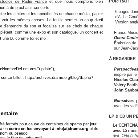
PORTRAIT
studios de Radio France
et que nous comptons bien
tion à de prochains concerts.
6 pages dans
ontre les limites et les spécificités de chaque média, papier
d'A. Le Gouë
 voir les mêmes choses. La feuille permet un coup d'œil
Version angl
fre d'entendre du son et focalise sur les choix de chaque
omplètent, comme une expo et son catalogue, un concert et
France Musiqu
Ocora Couleu
et une B, comme toi et moi.
Émission de F
sur Jean-Jacq
À REGARDER
cNombreDeLectures("update");
Perspectives
inspiré par le 
sur ce billet : http://archives.drame.org/blog/tb.php?
Nicolas Claus
Valéry Faidhe
John Sanbo
Nonselves
, 
avec les vid
entaire
LP & CD
UN P
té fermés pour cause de centaines de spams par jour.
Le CENTENAI
 à en
écrire en les envoyant à info(at)drame.org
et ils
avec 15 musi
e nom ou pseudo.
dist. Orkhêst
le titre de votre mail.