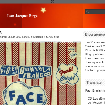
70
Jean-Jacques Birgé
3
Blog général
ndredi 25 juin 2010 à 00:37
::
Musique
::
#1765
::
rss
--- 21e année 
Créé en août 2
Plus de 6000 ar
Blog quotidien f
+ en miroir su
chronique solida
non je ne suis 
Contact:
jjbirg
Translate
Fast English tr
CD
Les dém
de l'Académi