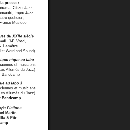
la presse :
lérama, CitizenJazz,
umanité, Impro Jazz,
utre quotidien,
 France Musique,
ves du XXIIe siècle
ail, J-F. Vrod,
S. Lemêtre
...
ist.Word and Sound)
ique-nique au labo
iennes et musiciens
es Allumés du Jazz)
r
Bandcamp
ue au labo 3
ciennes et musiciens
Les Allumés du Jazz)
r
Bandcamp
nyle
Fictions
el Martin
lla & Pitr
camp