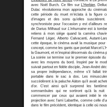
avec Noël Burch. Ce film sur
L'Herbier
, Dellu
Dulac révolutionna mon approche du cinémato
cette période du muet m'éclata à la figur
d'images et des sons qu'elles suscitèrent. L
synchronisée pour l'occasion y est d'ailleurs re
de Darius Milhaud sur
L'inhumaine
est à tomber
retiens à mon siège quand la caméra chavi
Fernand Léger, Alberto Calvacanti, Autant-Lar
cette époque, le cinéma avait la musique pour 
concept, comme les gants que portait Marcel L'He
la Gaumont, et m'inspirai désormais du cinéma 
La soirée se termine sur le premier épisode d
avec les moyens du bord. Inspiré par le mod
suivait partout en fidèle disciple, Jean-André dé
sa propre indépendance, même s'il fallait tri
portable dans le sac à dos. Les minuscule
succédèrent à la paluche Aäton qu'il avait achet
d'or. C'est ainsi qu'il surprend les fantô
somnambules qui ne sortiront qu'à la nuit t
commencer par ceux qui avaient initié le ré
projection avec l'ami Labarthe, comme celle d'
dans le film précédent, identique à celle où no