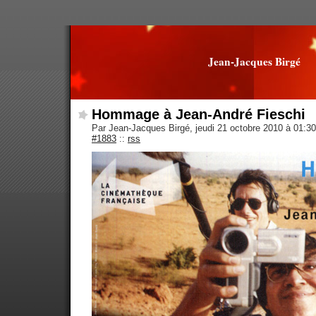
Jean-Jacques Birgé
Hommage à Jean-André Fieschi
Par Jean-Jacques Birgé, jeudi 21 octobre 2010 à 01:3
#1883
::
rss