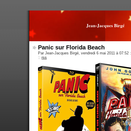
Jean-Jacques Birgé
Panic sur Florida Beach
Par Jean-Jacques Birgé, vendredi 6 mai 2011 à 07:52
:
::
rss