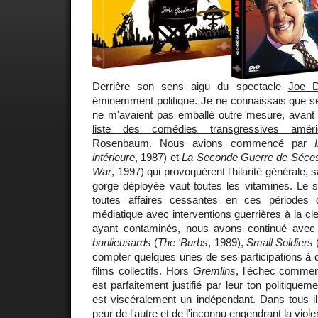
Derrière son sens aigu du spectacle
Joe D
éminemment politique. Je ne connaissais que 
ne m'avaient pas emballé outre mesure, avant 
liste des comédies transgressives amér
Rosenbaum
. Nous avions commencé par
intérieure
, 1987) et
La Seconde Guerre de Séce
War
, 1997) qui provoquèrent l'hilarité générale,
gorge déployée vaut toutes les vitamines. Le s
toutes affaires cessantes en ces périodes 
médiatique avec interventions guerrières à la cl
ayant contaminés, nous avons continué ave
banlieusards
(
The 'Burbs
, 1989),
Small Soldiers
compter quelques unes de ses participations à d
films collectifs. Hors
Gremlins
, l'échec commerc
est parfaitement justifié par leur ton politiquem
est viscéralement un indépendant. Dans tous il
peur de l'autre et de l'inconnu engendrant la viol