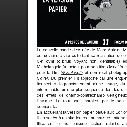
La nouvelle bande dessinée de
Marc-Antoine M
qui deviendra vite culte tant sa réalisation colle
Cet ovni (olibrius voyant non identifiable) e
Michelangelo Antonioni
pour son film
Blow-Up
e
pour le film
Wavelength
et son récit photogra
Cover
. Du premier il s'approche par une enquête
tiennent à l'agrandissement d'une image, 
interminable, unique plan séquence dont les effe
des effets de champ-contrechamp vertigineux
l'intrigue. Le tout sans paroles, par le seul 
scénariste.
En acquérant la version papier parue aux Éditi
illico accès à un
site Internet
où nous est offerte
Illico est le mot puisque l'action, ralentie a