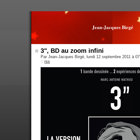
Jean-Jacques Birgé
3", BD au zoom infini
Par Jean-Jacques Birgé, lundi 12 septembre 2011 à 0
::
rss