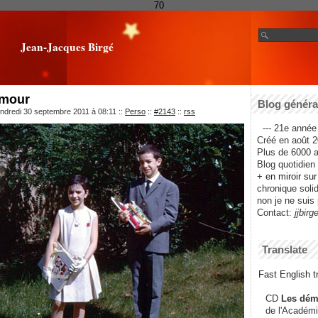
70
Jean-Jacques Birgé
amour
Blog général
ndredi 30 septembre 2011 à 08:11
::
Perso
::
#2143
::
rss
--- 21e année 
Créé en août 2
Plus de 6000 ar
Blog quotidien f
+ en miroir su
chronique solida
non je ne suis 
Contact:
jjbirg
Translate
Fast English tr
CD
Les dém
de l'Académi