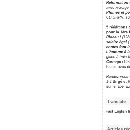
Reformation
avec F.Gorgé
Plumes et po
CD GRRR,
su
5 rééditions 
pour la 1ère 
Rideau !
(198
salaire égal
(
contes font 
L'homme à l
glace à trois 
Carnage
(1985
toutes avec d
Rendez-vous
J-J.Birgé et 
sur le label a
Translate
Fast English tr
Articles ré