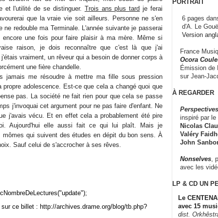
PORTRAIT
 et l'utilité de se distinguer.
Trois ans plus tard
je ferai
6 pages dans
vourerai que la vraie vie soit ailleurs. Personne ne s'en
d'A. Le Gouë
je ne redouble ma Terminale. L'année suivante je passerai
Version angl
, encore une fois pour faire plaisir à ma mère. Même si
aise raison, je dois reconnaître que c'est là que j'ai
France Musiqu
'étais vraiment, un rêveur qui a besoin de donner corps à
Ocora Couleu
forcément une fière chandelle.
Émission de F
sur Jean-Jacq
s jamais me résoudre à mettre ma fille sous pression
 propre adolescence. Est-ce que cela a changé quoi que
À REGARDER
pense pas. La société ne fait rien pour que cela se passe
ps j'invoquai cet argument pour ne pas faire d'enfant. Ne
Perspectives
que j'avais vécu. Et en effet cela a probablement été pire
inspiré par le 
. Aujourd'hui elle aussi fait ce qui lui plaît. Mais je
Nicolas Claus
Valéry Faidhe
s mômes qui suivent des études en dépit du bon sens. À
John Sanbo
hoix. Sauf celui de s'accrocher à ses rêves.
Nonselves
, 
avec les vid
LP & CD
UN P
cNombreDeLectures("update");
Le CENTENAI
avec 15 musi
sur ce billet : http://archives.drame.org/blog/tb.php?
dist. Orkhêst