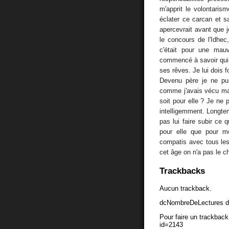
m'apprit le volontarisme
éclater ce carcan et sa
apercevrait avant que 
le concours de l'Idhec
c'était pour une mauv
commencé à savoir qui j
ses rêves. Je lui dois 
Devenu père je ne pu
comme j'avais vécu ma
soit pour elle ? Je ne 
intelligemment. Longtem
pas lui faire subir ce 
pour elle que pour moi
compatis avec tous le
cet âge on n'a pas le c
Trackbacks
Aucun trackback.
dcNombreDeLectures d
Pour faire un trackback 
id=2143