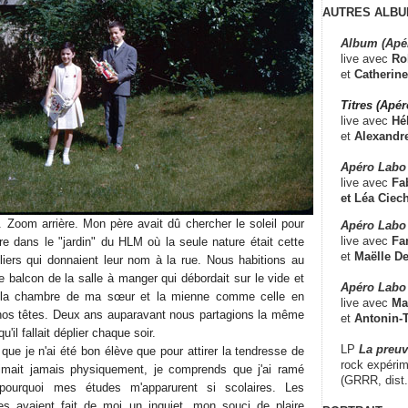
AUTRES ALBU
Album (Apé
live avec
Ro
et
Catherine
Titres (Apé
live avec
Hé
et
Alexandr
Apéro Labo
live avec
Fab
et
Léa Ciech
. Zoom arrière. Mon père avait dû chercher le soleil pour
Apéro Labo 
live avec
Fa
re dans le "jardin" du HLM où la seule nature était cette
et
Maëlle D
liers qui donnaient leur nom à la rue. Nous habitions au
 balcon de la salle à manger qui débordait sur le vide et
Apéro Labo
e la chambre de ma sœur et la mienne comme celle en
live avec
Ma
os têtes. Deux ans auparavant nous partagions la même
et
Antonin-T
'il fallait déplier chaque soir.
LP
La preu
que je n'ai été bon élève que pour attirer la tendresse de
rock expérim
imait jamais physiquement, je comprends que j'ai ramé
(GRRR, dist
pourquoi mes études m'apparurent si scolaires. Les
ces avaient fait de moi un inquiet, mon souci de plaire