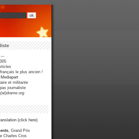
iste
---
005
ticles
rançais le plus ancien !
r Mediapart
ire et militante
pas journaliste
e(at)drame.org
anslation (click here)
ents
, Grand Prix
e Charles Cros