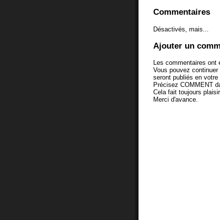
Commentaires
Désactivés, mais...
Ajouter un comm
Les commentaires ont é
Vous pouvez continuer
seront publiés en votr
Précisez COMMENT dans 
Cela fait toujours plaisi
Merci d'avance.