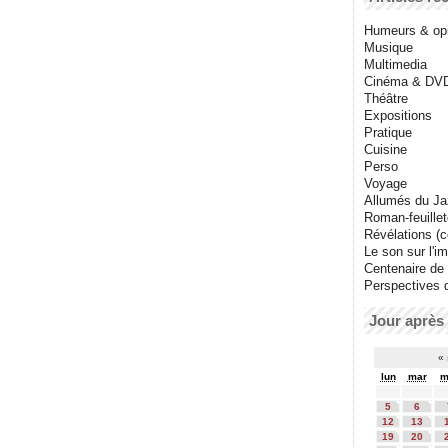
Humeurs & op
Musique
Multimedia
Cinéma & DV
Théâtre
Expositions
Pratique
Cuisine
Perso
Voyage
Allumés du J
Roman-feuille
Révélations (co
Le son sur l'i
Centenaire de
Perspectives 
Jour après 
«
lun
mar
m
5
6
12
13
19
20