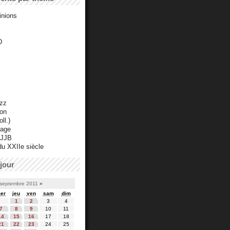
inions
D
azz
ton
ll.)
mage
 JJB
du XXIIe siècle
jour
septembre 2011
»
er
jeu
ven
sam
dim
1
2
3
4
7
8
9
10
11
14
15
16
17
18
21
22
23
24
25