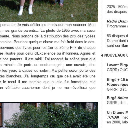
2025 - 50è
des disque
Radio Dram
primante. Je vois défiler les morts sur mon scanner. Mon
Programme a
rt, mes grands parents... La photo de 1965 avec ma sœur
83 disques d
ssante. Nous sortons de la distribution des prix des lycées
Drame dont c
ntaine. Pourtant quelque chose me fait froid dans le dos.
sont sur
Ba
ecevions des livres pour les 1er et 2ème Prix de chaque
vre illustré pour celui d'Excellence ou d'Honneur. Agnès et
4 NOUVEAUX
de nos parents. Il est midi. J'ai recadré la scène pour que
os minois. Je porte un costume gris, une cravate, des
Lavant Birg
GRRR+OUCH!,
e les yeux à cause du soleil. Ma petite sœur porte des
tes blanches. J'ai longtemps cru que cela avait été une
Birgé + 16 i
 le recul il me semble que si elle fut formatrice elle
Pique-nique
un véritable cauchemar dont je ne me réveillerai que
GRRR, dist.
Birgé
Anima
GRRR, dist.
Un Drame Mu
TCHAK
, iné
en 2000, lab