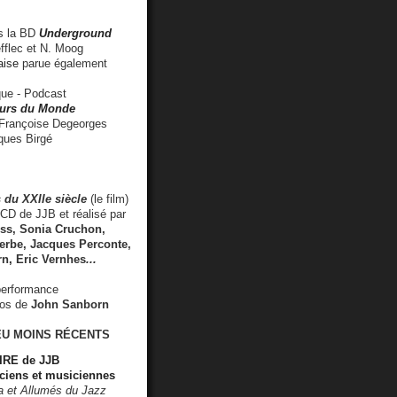
 la BD
Underground
fflec et N. Moog
aise
parue également
e - Podcast
rs du Monde
rançoise Degeorges
ues Birgé
 du XXIIe siècle
(le film)
CD de JJB et réalisé par
s, Sonia Cruchon,
rbe, Jacques Perconte,
rn
,
Eric Vernhes
...
performance
éos de
John Sanborn
EU MOINS RÉCENTS
RE de JJB
ciens et musiciennes
ra et Allumés du Jazz