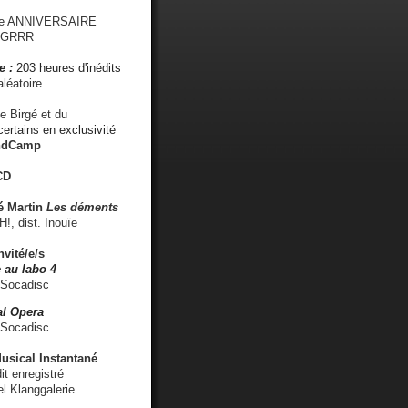
me ANNIVERSAIRE
s GRRR
e :
203 heures d'inédits
léatoire
e Birgé et du
ertains en exclusivité
ndCamp
CD
é
Martin
Les déments
 dist. Inouïe
nvité/e/s
 au labo 4
 Socadisc
l Opera
 Socadisc
sical Instantané
dit enregistré
el Klanggalerie