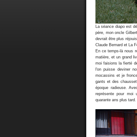
La séance diapo est dé
père, mon oncle Gilbe
devrait être plus réjoui
Claude Bernard et La Fo
En ce temps-là nous r
matière, et un grand li
moi faisions la fierté 
l'on puisse deviner n
mocassins et je fronc
gants et des chausset
époque radieuse. Avec
représente pour moi 
quarante ans plus tard.