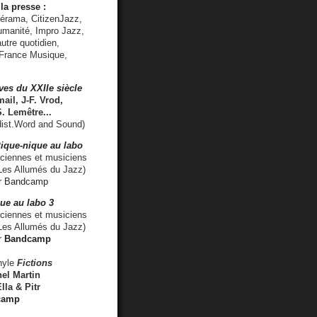
la presse :
lérama, CitizenJazz,
umanité, Impro Jazz,
utre quotidien,
 France Musique,
ves du XXIIe siècle
ail, J-F. Vrod,
S. Lemêtre
...
ist.Word and Sound)
ique-nique au labo
iennes et musiciens
es Allumés du Jazz)
r
Bandcamp
ue au labo 3
ciennes et musiciens
Les Allumés du Jazz)
r
Bandcamp
nyle
Fictions
el Martin
lla & Pitr
camp