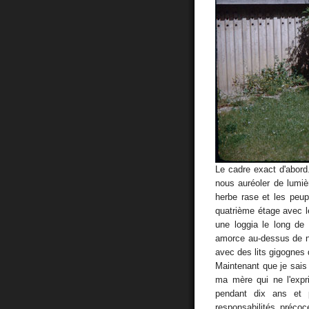
Le cadre exact d'abord
nous auréoler de lumiè
herbe rase et les peup
quatrième étage avec le
une loggia le long d
amorce au-dessus de n
avec des lits gigognes qu
Maintenant que je sais 
ma mère qui ne l'expr
pendant dix ans et 
responsabilités préco