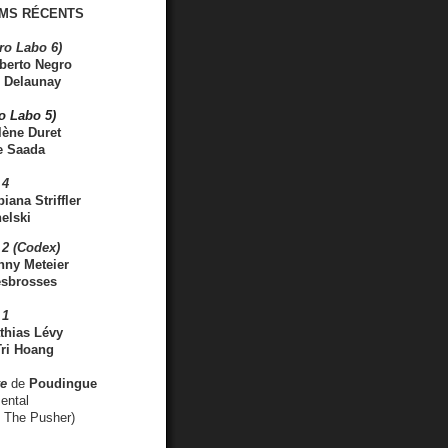
MS RÉCENTS
ro Labo 6)
berto Negro
 Delaunay
ro Labo 5)
lène Duret
e Saada
 4
iana Striffler
elski
2 (Codex)
nny Meteier
esbrosses
 1
thias Lévy
ri Hoang
ve
de
Poudingue
ental
. The Pusher)