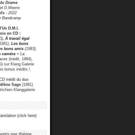
 du Drame
 et D.Meens
ils
- 2022
r Bandcamp
d'Un D.M.I.
fois en CD :
0)
,
À travail égal
1981),
Les bons
les bons amis
(1983),
a caméra
+ La
faces
(inédit, 1984),
) sur Klang Galerie
es bonus inédits !
CD inédit du duo
Hélène Sage
(1981)
utrichien Klanggalerie
anslation (click here)
cents par thème