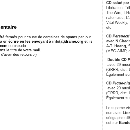
CD
salué par 
Libération, Té
The Wire, L'H
natomusic, L'a
Vital Weekly,
entaire
etc.
CD
Perspecti
té fermés pour cause de centaines de spams par jour.
avec
N.Chedm
 à en
écrire en les envoyant à info(at)drame.org
et ils
e nom ou pseudo.
A-T. Hoang, 
le titre de votre mail.
(MEG-AIMP, d
r d'avoir des retours ;-)
Double CD
P
avec 29 music
(GRRR, dist. L
Également su
CD
Pique-niq
avec 20 musi
(GRRR, dist. 
Également su
Le superbe vi
duo avec
Lion
sérigraphie d'
E
est sur
Band