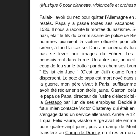
(Musique 6 pour clarinette, violoncelle et orchest
Fallait-il avoir du nez pour quitter l'Allemagne e
restés. Papa y a passé toutes ses vacances 
1939. Il nous a raconté la montée du nazisme. So
nazi, était le fils du commissaire de police de Bi
hommes piquaient la voiture officielle pour al
sirène, à fond la caisse. Dans un cinéma ils fur
pas se lever aux images du Führer. Les J
poursuivirent dans la rue. Un autre jour, un vie
coup de feu sur le trottoir par des chemises brune
" Es ist ein Jude " (C'est un Juif) clame l'un
dispersent. Le pote de papa est mort noyé dans
la guerre, mon père vivait à Paris, suffisamme
avoir été réclamer son étoile jaune. Gaston, cel
le papa de Papa, directeur de l'usine d'électricit
la
Gestapo
par l'un de ses employés. Décidé à 
futur mien contacte Victor Chatenay qui était en
s'engage dans un service allemand. Arrêté le 12 
1 quai Félix Faure, Gaston Birgé avait été emme
pour quatre-vingt jours, puis au camp de Mont
transféré au
Camp de Drancy
où il restera un 