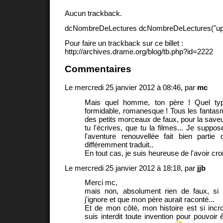
Aucun trackback.
dcNombreDeLectures dcNombreDeLectures("upd
Pour faire un trackback sur ce billet :
http://archives.drame.org/blog/tb.php?id=2222
Commentaires
Le mercredi 25 janvier 2012 à 08:46, par
mc
Mais quel homme, ton père ! Quel type
formidable, romanesque ! Tous les fantas
des petits morceaux de faux, pour la saveur)
tu l'écrives, que tu la filmes... Je suppo
l'aventure renouvellée fait bien partie
différemment traduit..
En tout cas, je suis heureuse de l'avoir cro
Le mercredi 25 janvier 2012 à 18:18, par
jjb
Merci mc,
mais non, absolument rien de faux, si
j'ignore et que mon père aurait raconté...
Et de mon côté, mon histoire est si inc
suis interdit toute invention pour pouvoir