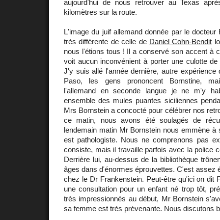
aujourd'hui de nous retrouver au Texas aprè
kilomètres sur la route.
L'image du juif allemand donnée par le docteur 
très différente de celle de
Daniel Cohn-Bendit
lo
nous l'étions tous ! Il a conservé son accent à 
voit aucun inconvénient à porter une culotte d
J'y suis allé l'année dernière, autre expérience d
Paso, les gens prononcent Bornstine, ma
l'allemand en seconde langue je ne m'y ha
ensemble des mules puantes siciliennes pendant
Mrs Bornstein a concocté pour célébrer nos retro
ce matin, nous avons été soulagés de récu
lendemain matin Mr Bornstein nous emmène à son
est pathologiste. Nous ne comprenons pas ex
consiste, mais il travaille parfois avec la polic
Derrière lui, au-dessus de la bibliothèque trône
âges dans d'énormes éprouvettes. C'est assez ép
chez le Dr Frankenstein. Peut-être qu'ici on dit 
une consultation pour un enfant né trop tôt, pr
très impressionnés au début, Mr Bornstein s'avè
sa femme est très prévenante. Nous discutons 