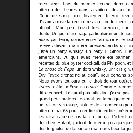
mes pieds. Lors du premier contact dans la 
attendu des heures dans la voiture, devant un 
tâché de sang, pour finalement le voir reve
d'avoir arrosé la rencontre avec un délicieux r
alcool ! Mon père buvait très rarement, sauf l
dents. Un jour d'une rage particulièrement tenac
assis par terre, coincé entre l'armoire et le ra
relever, devant ma mère furieuse, tandis qu'il ins
juste un baby whisky, un baby !" Sinon, il éta
américains, vu qu'il avait même été barman 
recettes du blue oyster cocktail, du Philippon, et 
La chose de Papa
, un tiers whisky, un tiers gin
Dry, "avec grenadine au goût", pour certains spé
Nous avons toujours eu le droit de tout goûter
lèvres, c'était même un devoir. Comme tremper 
dit le canard. Il n'aurait pas fallu dire "j'aime pa
grand-père maternel colorait systématiquement 
un trait de vin rouge, histoire de le corser un pe
attendu mai 68 pour interdire d'interdire, préféra
les raisons de ne pas faire ci ou ça. L'interdit n
désobéir. Enfant, j'ai tout de même pris quelque
des torgnoles de la part de ma mère. Leur larges