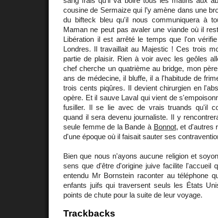
sang frais qu'il va boire tous les matins aux ab
cousine de Sermaize qui l’y amène dans une broue
du bifteck bleu qu'il nous communiquera à t
Maman ne peut pas avaler une viande où il reste
Libération il est arrêté le temps que l'on vérif
Londres. Il travaillait au Majestic ! Ces trois 
partie de plaisir. Rien à voir avec les geôles 
chef cherche un quatrième au bridge, mon père 
ans de médecine, il bluffe, il a l'habitude de frime
trois cents piqûres. Il devient chirurgien en l'abs
opère. Et il sauve Laval qui vient de s'empoison
fusiller. Il se lie avec de vrais truands qu'il 
quand il sera devenu journaliste. Il y rencontre
seule femme de la Bande à
Bonnot
, et d'autres
d'une époque où il faisait sauter ses contraventio
Bien que nous n'ayons aucune religion et soyon
sens que d'être d'origine juive facilite l'accueil
entendu Mr Bornstein raconter au téléphone qu'
enfants juifs qui traversent seuls les États Un
points de chute pour la suite de leur voyage.
Trackbacks