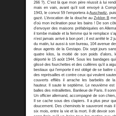
266 ?). C'est là que mon père réussit à lui rendr
mais en vain, avant qu'il soit envoyé à Com
1943, le convoi 59 l'emportera à
Auschwitz
, pui
gazé. L’évocation de la douche au
Zyklon B
me 
d'où mon inclination pour les bains ! De son cô
d'envoyer des maisons préfabriquées en Alle
il tombe malade et la femme qui le remplace s'a
n'est jamais arrivé à bon port ; il est arrêté le 2
du matin, lui aussi à son bureau, 104 avenue d
deux agents de la Gestapo. Dix sept jours sans
quatre kilos, la moitié de son poids d'alors, l
déporté le 15 août 1944. Sous les bandages qui 
glissé des fourchettes et des cuillères qu'il a ai
bestiaux qui l'emporte il est obligé de se battre 
des représailles et contre ceux qui veulent saute
couverts effilés il arrache les barbelés de l
hauteur. Il saute le septième. Le neuvième est
balles des mitraillettes. Banlieue de Paris. Il so
Un officier allemand, accompagné de son chien, vie
Il se cache sous des clapiers. Il a plus peur que l
doucement. Des cheminots le sauveront mais il 
six mois, entre la vie et la mort. Il dit devoir son