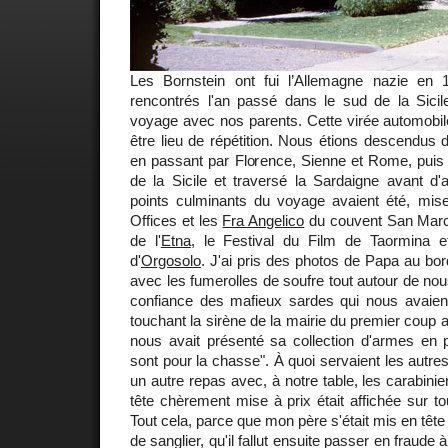
Les Bornstein ont fui l’Allemagne nazie en
rencontrés l'an passé dans le sud de la Sicile
voyage avec nos parents. Cette virée automobile 
être lieu de répétition. Nous étions descendus 
en passant par Florence, Sienne et Rome, puis n
de la Sicile et traversé la Sardaigne avant d'a
points culminants du voyage avaient été, mise
Offices et les
Fra Angelico
du couvent San Marc
de l'
Etna
, le Festival du Film de Taormina et
d'
Orgosolo
. J'ai pris des photos de Papa au bor
avec les fumerolles de soufre tout autour de no
confiance des mafieux sardes qui nous avaient
touchant la sirène de la mairie du premier coup a
nous avait présenté sa collection d'armes en p
sont pour la chasse". À quoi servaient les autr
un autre repas avec, à notre table, les carabini
tête chèrement mise à prix était affichée sur to
Tout cela, parce que mon père s'était mis en têt
de sanglier, qu'il fallut ensuite passer en fraude