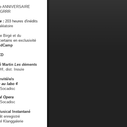
me ANNIVERSAIRE
s GRRR
e :
203 heures d'inédits
léatoire
e Birgé et du
ertains en exclusivité
ndCamp
CD
é
Martin
Les déments
 dist. Inouïe
nvité/e/s
 au labo 4
 Socadisc
l Opera
 Socadisc
sical Instantané
dit enregistré
el Klanggalerie