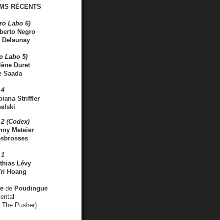
MS RÉCENTS
ro Labo 6)
berto Negro
 Delaunay
ro Labo 5)
lène Duret
e Saada
 4
iana Striffler
elski
2 (Codex)
nny Meteier
esbrosses
 1
thias Lévy
ri Hoang
ve
de
Poudingue
ental
. The Pusher)