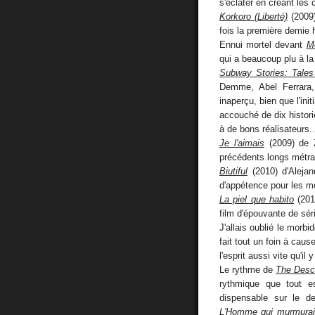
s'éclater en créant les
Korkoro (Liberté)
(2009)
fois la première demie 
Ennui mortel devant
Me
qui a beaucoup plu à la 
Subway Stories: Tales
Demme, Abel Ferrara
inaperçu, bien que l'ini
accouché de dix histor
à de bons réalisateurs..
Je l'aimais
(2009) de 
précédents longs métra
Biutiful
(2010) d'Alejan
d'appétence pour les m
La piel que habito
(201
film d'épouvante de sé
J'allais oublié le morbi
fait tout un foin à caus
l'esprit aussi vite qu'il
Le rythme de
The Desc
rythmique que tout e
dispensable sur le d
L'Homme qui murmurait 