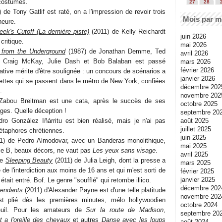
 costumes.
27
28
 de Tony Gatlif est raté, on a l'impression de revoir trois
Mois par m
heure.
ek's Cutoff (La dernière piste)
(2011) de Kelly Reichardt
juin 2026
critique.
mai 2026
 from the Underground
(1987) de Jonathan Demme, Ted
avril 2026
, Craig McKay, Julie Dash et Bob Balaban est passé
mars 2026
février 2026
tiative mérite d'être soulignée : un concours de scénarios a
janvier 2026
iettes qui se passent dans le métro de New York, confiées
décembre 202
.
novembre 202
Zabou Breitman est une cata, après le succès de ses
octobre 2025
ges. Quelle déception !
septembre 20
août 2025
dro González Iñárritu est bien réalisé, mais je n'ai pas
juillet 2025
étaphores chrétiennes.
juin 2025
1) de Pedro Almodovar, avec un Banderas monolithique,
mai 2025
rie B, beaux décors, ne vaut pas
Les yeux sans visage
.
avril 2025
de
Sleeping Beauty
(2011) de Julia Leigh, dont la presse a
mars 2025
e de l'interdiction aux moins de 16 ans et qui m'est sorti de
février 2025
janvier 2025
 y était entré. Bof. Le genre "soufflé" qui retombe illico.
décembre 202
endants
(2011) d'Alexander Payne est d'une telle platitude
novembre 202
st plié dès les premières minutes, mélo hollywoodien
octobre 2024
euil. Pour les amateurs de
Sur la route de Madison
,
septembre 20
a l'oreille des chevaux
et autres
Danse avec les loups
août 2024