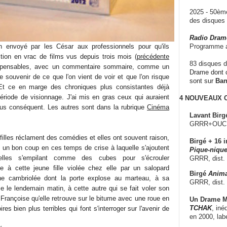
2025 - 50è
des disque
Radio Dram
n envoyé par les César aux professionnels pour qu'ils
Programme a
tion en vrac de films vus depuis trois mois (
précédente
83 disques d
ispensables, avec un commentaire sommaire, comme un
Drame dont c
 souvenir de ce que l'on vient de voir et que l'on risque
sont sur
Ba
.. Et ce en marge des chroniques plus consistantes déjà
période de visionnage. J'ai mis en gras ceux qui auraient
4 NOUVEAUX
 plus conséquent. Les autres sont dans la rubrique
Cinéma
Lavant Birg
GRRR+OUCH!,
illes réclament des comédies et elles ont souvent raison,
Birgé + 16 i
re un bon coup en ces temps de crise à laquelle s'ajoutent
Pique-nique
lles s'empilant comme des cubes pour s'écrouler
GRRR, dist.
e à cette jeune fille violée chez elle par un salopard
Birgé
Anima
ne cambriolée dont la porte explose au marteau, à sa
GRRR, dist.
e le lendemain matin, à cette autre qui se fait voler son
e Françoise qu'elle retrouve sur le bitume avec une roue en
Un Drame Mu
TCHAK
, iné
ires bien plus terribles qui font s'interroger sur l'avenir de
en 2000, lab