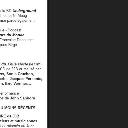
 la BD
Underground
fflec et N. Moog
aise
parue également
e - Podcast
rs du Monde
rançoise Degeorges
ues Birgé
 du XXIIe siècle
(le film)
CD de JJB et réalisé par
s, Sonia Cruchon,
rbe, Jacques Perconte,
rn
,
Eric Vernhes
...
performance
éos de
John Sanborn
EU MOINS RÉCENTS
RE de JJB
ciens et musiciennes
ra et Allumés du Jazz