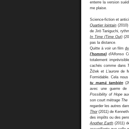
enterre la version suéd
me plaise.
Science-fiction et antic
Quartier lointain
(2010)
de Jirō Taniguchi, ryth
In Time (Time Out)
(20
pas la distance.
Quitte à voir un film
dy
l'homme)
d'Alfonso Cu
totalement imprévisibl
cachés comme dans
Žižek et
L'aurore
de Mu
Formidable. Cela nous 
tu mamá también
(20
avec une guerre de c
Possibility of Hope
aux
son court métrage
The 
regarder les autres dans
Thor
(2011) de Kenneth B
des impôts ou des pensi
Another Earth
(2011) de
accueillante que celle 