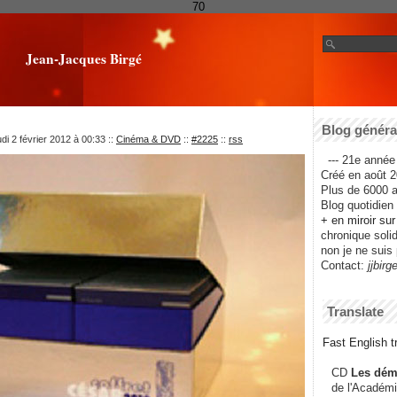
70
Jean-Jacques Birgé
Blog général
di 2 février 2012 à 00:33
::
Cinéma & DVD
::
#2225
::
rss
--- 21e année 
Créé en août 2
Plus de 6000 ar
Blog quotidien f
+ en miroir su
chronique solida
non je ne suis 
Contact:
jjbirg
Translate
Fast English tr
CD
Les dém
de l'Académi