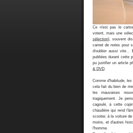
Ce n'est pas le carto
votent, mais une sélec
sélection
), souvent d
carnet de notes pour se
d'oublier aussi vite.
publiées durant cette 
pu justifier un article
& DVD
.
Comme d'habitude, les f
cela fait du bien de ri
les mauvaises nouve
tragiquement. Je pens
cagoulé, à cette copi
chaudière qui rend l'âm
scooter, à la voiture d
moins, et d'autres histo
l'homme.