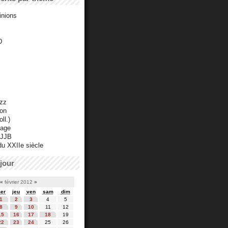
inions
D
azz
ton
ll.)
mage
 JJB
du XXIIe siècle
jour
«
février 2012
»
er
jeu
ven
sam
dim
1
2
3
4
5
8
9
10
11
12
15
16
17
18
19
22
23
24
25
26