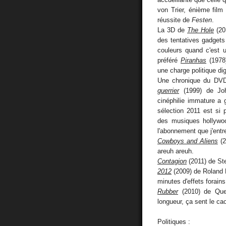
von Trier, énième film 
réussite de
Festen
.
La 3D de
The Hole
(20
des tentatives gadgets d
couleurs quand c'est 
préféré
Piranhas
(1978)
une charge politique di
Une chronique du DV
guerrier
(1999) de Jo
cinéphilie immature a 
sélection 2011 est si 
des musiques hollywood
l'abonnement que j'entr
Cowboys and Aliens
(2
areuh areuh.
Contagion
(2011) de St
2012
(2009) de Roland 
minutes d'effets forain
Rubber
(2010) de Quen
longueur, ça sent le ca
Politiques :