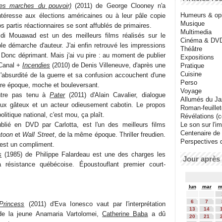
es marches du pouvoir)
(2011) de George Clooney n'a
Humeurs & op
'intéresse aux élections américaines ou à leur pâle copie
Musique
s partis réactionnaires se sont affublés de primaires.
Multimedia
i Mouawad est un des meilleurs films réalisés sur le
Cinéma & DV
le démarche d'auteur. J'ai enfin retrouvé les impressions
Théâtre
 Donc déprimant. Mais j'ai vu pire : au moment de publier
Expositions
 Canal +
Incendies
(2010) de Denis Villeneuve, d'après une
Pratique
Cuisine
'absurdité de la guerre et sa confusion accouchent d'une
Perso
tre époque, moche et bouleversant.
Voyage
ntre pas tenu à
Pater
(2011) d'Alain Cavalier, dialogue
Allumés du J
ieux gâteux et un acteur odieusement cabotin. Le propos
Roman-feuille
olitique national, c'est mou, ça plaît.
Révélations (co
blié en DVD par Carlotta, est l'un des meilleurs films
Le son sur l'i
Centenaire de
atoon
et
Wall Street
, de la même époque. Thriller freudien.
Perspectives 
'est un compliment.
s
(1985) de Philippe Falardeau est une des charges les
Jour après 
 résistance québécoise. Époustouflant premier court-
lun
mar
m
6
7
Princess
(2011) d'Eva Ionesco vaut par l'interprétation
13
14
 de la jeune Anamaria Vartolomei,
Catherine Baba
a dû
20
21