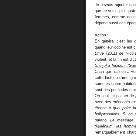
Je devrais rajouter quel
que ce serait plus juste
femmes, comme dans le
dépend aussi des époq
Action :
En général c'est les 
quand leur copine est 
Drive
(2011) de Nicola
violent, et la fin est di
Shinjuku Incident (Gu
Chan qui n'a rien à vo
cette histoire d'immig
sommes guère habitué
sont des pochades mach
On peut se passer de
avec des méchants rus
étonné à quel point l
hollywoodiens. Si on 
parano. Le message es
(Millénium, les homm
remarquablement char