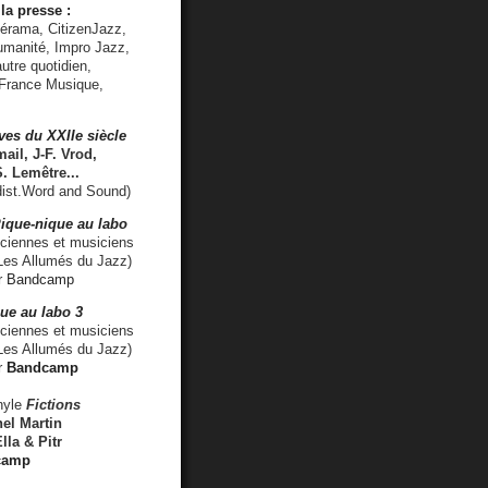
la presse :
lérama, CitizenJazz,
umanité, Impro Jazz,
utre quotidien,
 France Musique,
ves du XXIIe siècle
ail, J-F. Vrod,
S. Lemêtre
...
ist.Word and Sound)
ique-nique au labo
iennes et musiciens
es Allumés du Jazz)
r
Bandcamp
ue au labo 3
ciennes et musiciens
Les Allumés du Jazz)
r
Bandcamp
nyle
Fictions
el Martin
lla & Pitr
camp