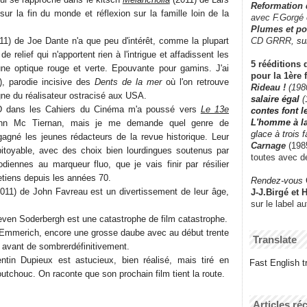
Reformation
sur la fin du monde et réflexion sur la famille loin de la
avec F.Gorgé
Plumes et po
CD GRRR,
su
11) de Joe Dante n'a que peu d'intérêt, comme la plupart
e relief qui n'apportent rien à l'intrigue et affadissent les
5 rééditions 
une optique rouge et verte. Epouvante pour gamins. J'ai
pour la 1ère 
, parodie incisive des
Dents de la mer
où l'on retrouve
Rideau !
(198
gne du réalisateur ostracisé aux USA.
salaire égal
(
D dans les Cahiers du Cinéma m'a poussé vers
Le 13e
contes font 
L'homme à l
hn Mc Tiernan, mais je me demande quel genre de
glace à trois 
gagné les jeunes rédacteurs de la revue historique. Leur
Carnage
(1985
pitoyable, avec des choix bien lourdingues soutenus par
toutes avec d
iennes au marqueur fluo, que je vais finir par résilier
etiens depuis les années 70.
Rendez-vous
011) de John Favreau est un divertissement de leur âge,
J-J.Birgé et 
sur le label a
even Soderbergh est une catastrophe de film catastrophe.
Emmerich, encore une grosse daube avec au début trente
Translate
s avant de sombrerdéfinitivement.
tin Dupieux est astucieux, bien réalisé, mais tiré en
Fast English tr
outchouc. On raconte que son prochain film tient la route.
Articles ré