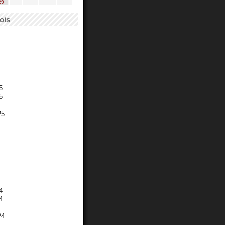
29
ois
5
5
25
4
4
24