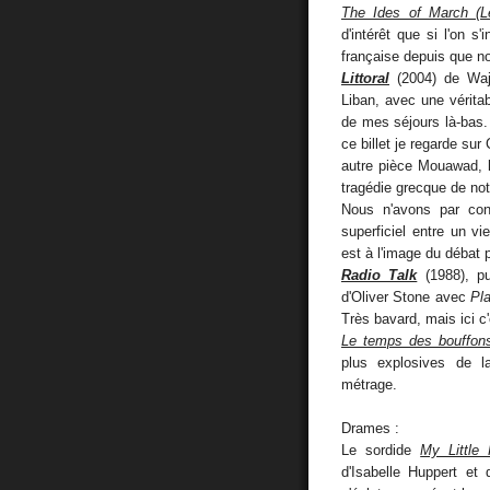
The Ides of March (L
d'intérêt que si l'on s
française depuis que no
Littoral
(2004) de Wajd
Liban, avec une véritab
de mes séjours là-bas.
ce billet je regarde sur
autre pièce Mouawad, l
tragédie grecque de no
Nous n'avons par co
superficiel entre un v
est à l'image du débat p
Radio Talk
(1988), pu
d'Oliver Stone avec
Pl
Très bavard, mais ici c
Le temps des bouffon
plus explosives de la
métrage.
Drames :
Le sordide
My Little 
d'Isabelle Huppert et