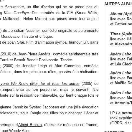
é :
AUTRES ALBU
t Schwentke, un film d'action qui ne se prend pas au
g Kiss Goodbye
. Des retraités de la CIA (Bruce Willis,
Album (Apé
Malkovich, Helen Mirren) aux prises avec leur ancien
live avec
Ro
et
Catherine
) de Jonathan Nossiter, comédie originale et surprenante
Titres (Apé
e
Mondovino
. Hirsute et critique.
live avec
Hé
) de Joan Sfar. Film d'animation sympa, humour juif, sans
et
Alexandr
Apéro Labo
(2010) de Jean-Pierre Améris, comédie sentimentale très
live avec
Fab
 Carré et Benoît Benoît Poelvoorde. Tendre.
et
Léa Ciech
y
(2000) de Jennifer Leigh et Alan Cumming, comédie
diens, dans les principaux rôles, passés à la réalisation.
Apéro Labo 
live avec
Fa
et
Maëlle D
one We Know (Moi, toi et tous les autres
(2005) de
e impertinente au ton personnel, mais le suivant,
The
Apéro Labo
doute sur la réalisatrice imbuvable, qui tient chaque fois le
live avec
Ma
et
Antonin-T
gienne Jannicke Systad Jacobsen est une jolie évocation
LP
La preu
olescents, sous l'angle des filles pour changer. Léger et
rock expérim
(GRRR, dist
métrages d'
Albert Brooks
, réalisateur méconnu en France,
nt que Woody Allen.