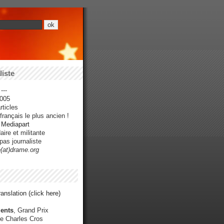
iste
---
005
ticles
rançais le plus ancien !
r Mediapart
ire et militante
pas journaliste
e(at)drame.org
anslation (click here)
ents
, Grand Prix
e Charles Cros