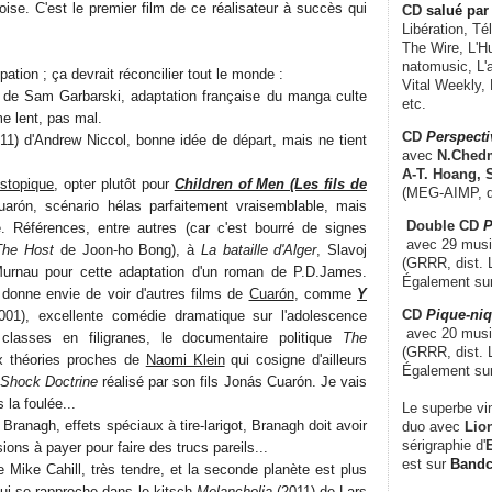
oise. C'est le premier film de ce réalisateur à succès qui
CD
salué par 
Libération, Té
The Wire, L'H
natomusic, L'a
ipation ; ça devrait réconcilier tout le monde :
Vital Weekly,
 de Sam Garbarski, adaptation française du manga culte
etc.
me lent, pas mal.
CD
Perspecti
11) d'Andrew Niccol, bonne idée de départ, mais ne tient
avec
N.Chedm
A-T. Hoang, 
stopique
, opter plutôt pour
Children of Men (Les fils de
(MEG-AIMP, d
arón, scénario hélas parfaitement vraisemblable, mais
Double CD
P
e. Références, entre autres (car c'est bourré de signes
avec 29 music
The Host
de Joon-ho Bong), à
La bataille d'Alger
, Slavoj
(GRRR, dist. L
rnau pour cette adaptation d'un roman de P.D.James.
Également su
donne envie de voir d'autres films de
Cuarón
, comme
Y
CD
Pique-niq
01), excellente comédie dramatique sur l'adolescence
avec 20 musi
lasses en filigranes, le documentaire politique
The
(GRRR, dist. 
 théories proches de
Naomi Klein
qui cosigne d'ailleurs
Également su
Shock Doctrine
réalisé par son fils Jonás Cuarón. Je vais
 la foulée...
Le superbe vi
ranagh, effets spéciaux à tire-larigot, Branagh doit avoir
duo avec
Lion
sérigraphie d'
E
ons à payer pour faire des trucs pareils...
est sur
Band
 Mike Cahill, très tendre, et la seconde planète est plus
qui se rapproche dans le kitsch
Melancholia
(2011) de Lars