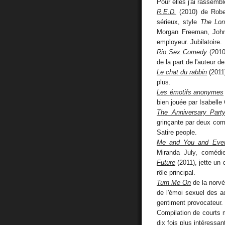
Pour elles j'ai rassembl
R.E.D.
(2010) de Rober
sérieux, style
The Lon
Morgan Freeman, John 
employeur. Jubilatoire.
Rio Sex Comedy
(2010
de la part de l'auteur d
Le chat du rabbin
(2011
plus.
Les émotifs anonymes
bien jouée par Isabelle
The Anniversary Part
grinçante par deux comé
Satire people.
Me and You and Every
Miranda July, comédi
Future
(2011), jette un 
rôle principal.
Turn Me On
de la norvé
de l'émoi sexuel des ad
gentiment provocateur.
Compilation de courts 
dix fois plus intéressa