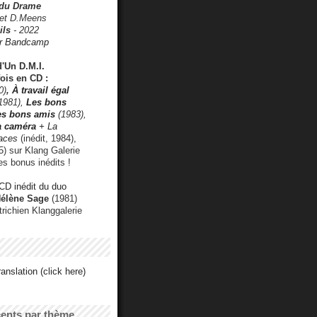
 du Drame
 et D.Meens
ils
- 2022
r Bandcamp
d'Un D.M.I.
fois en CD :
0)
,
À travail égal
1981),
Les bons
les bons amis
(1983),
a caméra
+ La
faces
(inédit, 1984),
) sur Klang Galerie
es bonus inédits !
CD inédit du duo
Hélène Sage
(1981)
utrichien Klanggalerie
anslation (click here)
cents par thème