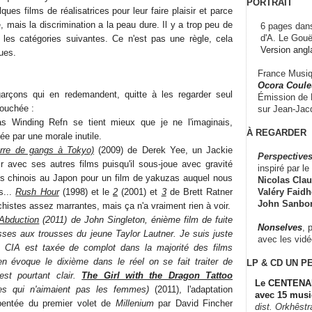
PORTRAIT
ques films de réalisatrices pour leur faire plaisir et parce
, mais la discrimination a la peau dure. Il y a trop peu de
6 pages dans
d'A. Le Gouë
s catégories suivantes. Ce n'est pas une règle, cela
Version angl
ues.
France Musiqu
Ocora Couleu
garçons qui en redemandent, quitte à les regarder seul
Émission de F
couchée :
sur Jean-Jacq
s Winding Refn se tient mieux que je ne l'imaginais,
À REGARDER
ctée par une morale inutile.
erre de gangs à Tokyo)
(2009) de Derek Yee, un Jackie
Perspectives
ir avec ses autres films puisqu'il sous-joue avec gravité
inspiré par le 
rés chinois au Japon pour un film de yakuzas auquel nous
Nicolas Claus
Valéry Faidhe
s...
Rush Hour
(1998) et le
2
(2001) et
3
de Brett Ratner
John Sanbo
istes assez marrantes, mais ça n'a vraiment rien à voir.
Abduction
(2011) de John Singleton, énième film de fuite
Nonselves
, 
ses aux trousses du jeune Taylor Lautner. Je suis juste
avec les vid
a CIA est taxée de complot dans la majorité des films
en évoque le dixième dans le réel on se fait traiter de
LP & CD
UN P
t pourtant clair.
The Girl with the Dragon Tattoo
Le CENTENAI
es qui n'aimaient pas les femmes)
(2011), l'adaptation
avec 15 musi
pentée du premier volet de
Millenium
par David Fincher
dist. Orkhêst