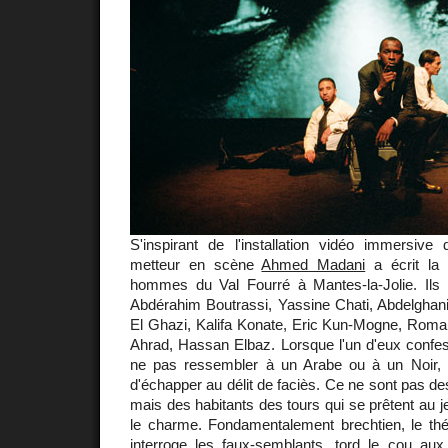
S'inspirant de l'installation vidéo immersive
metteur en scène
Ahmed Madani
a écrit la 
hommes du Val Fourré à Mantes-la-Jolie. I
Abdérahim Boutrassi, Yassine Chati, Abdelgha
El Ghazi, Kalifa Konate, Eric Kun-Mogne, Rom
Ahrad, Hassan Elbaz. Lorsque l'un d'eux confes
ne pas ressembler à un Arabe ou à un Noir, i
d'échapper au délit de faciès. Ce ne sont pas 
mais des habitants des tours qui se prêtent au j
le charme. Fondamentalement brechtien, le th
interroge les faux-semblants, tord le cou au