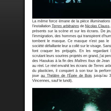
La même force émane de la pièce
Illuminations
l'installation
Terres arbitraires
de
Nicolas Clauss
présents sur la scène et sur les écrans. De 
l'immigration, des hommes qui transpirent d'hu
tombent le masque. Ce masque n'est pas le l
société défaillante leur a collé sur le visage. Sa
font craquer les préjugés. En les regardant
scrutant leurs sourires projetés en grand, j'ai pe
des Haoukas à la fin des
Maîtres fous
de Jean 
au réel. Le réel envahit les écrans de
Terres arbi
du plasticien, il conquiert à son tour la perfo
joue
au Théâtre de l'Épée de Bois
jusqu'au 3
Vincennes, sauf le lundi).