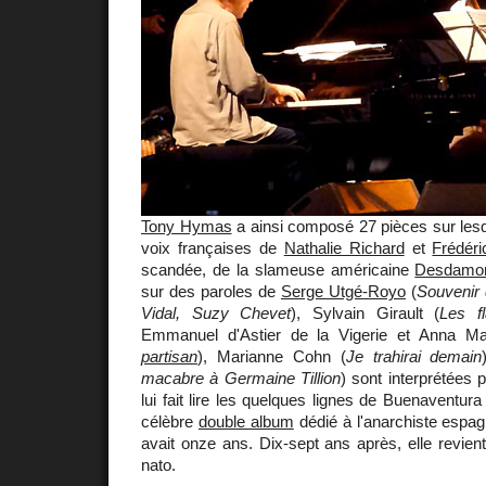
Tony Hymas
a ainsi composé 27 pièces sur lesqu
voix françaises de
Nathalie Richard
et
Frédéri
scandée, de la slameuse américaine
Desdamo
sur des paroles de
Serge Utgé-Royo
(
Souvenir 
Vidal, Suzy Chevet
), Sylvain Girault (
Les f
Emmanuel d'Astier de la Vigerie et Anna Ma
partisan
), Marianne Cohn (
Je trahirai demain
macabre à Germaine Tillion
) sont interprétées 
lui fait lire les quelques lignes de Buenaventura 
célèbre
double album
dédié à l'anarchiste espag
avait onze ans. Dix-sept ans après, elle revient
nato.