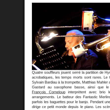
Quatre souffleurs jouent serré la partition de 
acrobatiques, les temps morts sont rares. Le 
Sylvain Bardiau à la trompette, Matthias Mahler 
Gastard au saxophone basse, ainsi que le 
François Corneloup
interprètent avec brio l
arrangements. Le batteur des Fantastic Merli
parfois les baguettes pour le banjo. Pendant u
dirige ce petit monde depuis le piano. Les scè