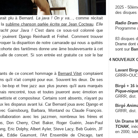
2025 - 50è
des disque
rait plu à Bernard.
La java ! On y va...
, comme récitait
Radio Dram
 la
sublime chanson parlée écrite par Jean Cocteau
.
Elle
Programme a
 yacht pour Java !
C'est dans ce sous-sol colonné que
'y jouèrent Django Reinhardt et Fréhel. Comment trouver
83 disques d
voquer la disparition de notre camarade qui nous a quittés
Drame dont c
La cohorte des fantômes donne une âme bouleversante à cet
sont sur
Ba
alle de concert. Si son entrée est gratuite ce soir le bar
4 NOUVEAUX
Lavant Birg
cipants de ce concert hommage à
Bernard Vitet
comptaient
GRRR+OUCH!,
ins qu'il n'ait compté pour eux. Souvent les deux. De ses
be-bop et free jazz aux plus jeunes qu'il aura marqués
Birgé + 16 i
Pique-nique
amais rencontré, tous et toutes joueront avec émotion en
GRRR, dist.
ettiste et compositeur. Certains sont absents, n'ayant pu
ux les disparus avant lui. Car Bernard joua avec Django et
Birgé
Anima
ec Gainsbourg, Barbara, Montand ou Claude François.
GRRR, dist.
llaboration avec les jazzmen, nombreux les frères et
Un Drame Mu
s, Don Cherry, Chet Baker, Roger Guérin, Jean-Paul
TCHAK
, iné
ng, Eric Dolphy, Albert Ayler, Steve Lacy, Beb Guérin, JF
en 2000, lab
ak, Eddie Gaumont, l'Art Ensemble de Chicago, tant