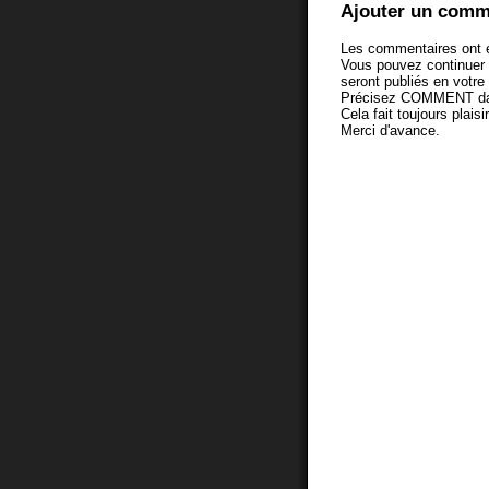
Ajouter un comm
Les commentaires ont é
Vous pouvez continuer
seront publiés en votr
Précisez COMMENT dans 
Cela fait toujours plaisi
Merci d'avance.