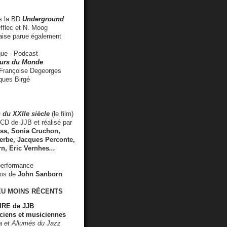
 la BD
Underground
fflec et N. Moog
aise
parue également
e - Podcast
rs du Monde
rançoise Degeorges
ues Birgé
 du XXIIe siècle
(le film)
CD de JJB et réalisé par
s, Sonia Cruchon,
rbe, Jacques Perconte,
rn
,
Eric Vernhes
...
performance
éos de
John Sanborn
EU MOINS RÉCENTS
RE de JJB
ciens et musiciennes
ra et Allumés du Jazz