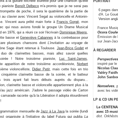
 à la guitare Michèle Buirette pour une chanson qu'elle
PORTRAIT
e pianiste
Benoît Delbecq
m'a promis que je ne serai pas
6 pages dans
 trompette de poche, il sera le quatrième de la partie de
d'A. Le Gouë
ai au clavier avec Vincent Segal au violoncelle et Antonin-
Version angl
sse. Vincent aura prêté main forte à
Francis Gorgé
, mon
ec qui nous avions fondé le groupe Un Drame Musical
France Musiqu
Ocora Couleu
 en 1976, qui a réuni ce soir l'écrivain
Dominique Meens
,
Émission de F
ette basse et
Geneviève Cabannes
à la contrebasse pour
sur Jean-Jacq
tare plusieurs chansons dont
L'invitation au voyage
de
lène Sage étant retenue à Toulouse.
Jean-Brice Godet
et
À REGARDER
duo de clarinettes basses, mais allez savoir quelles
soirée ! Notre troisième pianiste,
Luc Saint-James
,
Perspectives
inspiré par le 
e apparition de notre troisième accordéoniste,
Norbert
Nicolas Claus
isième violoncelliste,
Didier Petit
, mais cette fois en trio
Valéry Faidhe
 cinquième clarinette basse de la soirée, et le batteur
John Sanbo
s trois ayant fait leurs débuts auprès du disparu...
, clarinette basse et violoncelle appartiennent plus à la
Nonselves
, 
u'au jazz américain. J'adore le passage vidéo de
Carton
avec les vid
camarade raconte qu'à la Libération il adopta étourdiment
LP & CD
UN P
!
Le CENTENAI
rogrammation mensuelle de
Jazz à La Java
la soirée (lundi
avec 15 musi
dist. Orkhêst
t organisée à l'initiative du label Futura qui publia
La