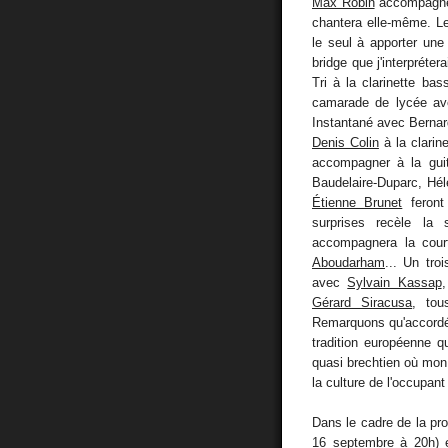
Max Robin
accompagnera
chantera elle-même. L
le seul à apporter une
bridge que j'interpréter
Tri à la clarinette ba
camarade de lycée av
Instantané avec Bernard
Denis Colin
à la clarin
accompagner à la gui
Baudelaire-Duparc, Hé
Étienne Brunet
feront 
surprises recèle la 
accompagnera la court
Aboudarham
... Un tro
avec
Sylvain Kassap
,
Gérard Siracusa
, tou
Remarquons qu'accordéon
tradition européenne q
quasi brechtien où mon 
la culture de l'occupant 
Dans le cadre de la p
16 septembre à 20h) es