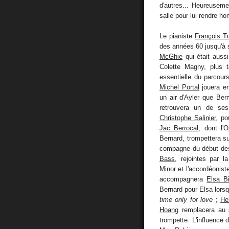
d'autres... Heureuseme
salle pour lui rendre 
Le pianiste
François T
des années 60 jusqu'à 
McGhie
qui était auss
Colette Magny, plus 
essentielle du parcour
Michel Portal
jouera en
un air d'Ayler que Ber
retrouvera un de ses
Christophe Salinier
, po
Jac Berrocal
, dont l'
Bernard, trompettera s
compagne du début de
Bass
, rejointes par 
Minor
et l'accordéonist
accompagnera
Elsa B
Bernard pour Elsa lorsq
time only for love
;
He
Hoang
remplacera au s
trompette. L'influence 