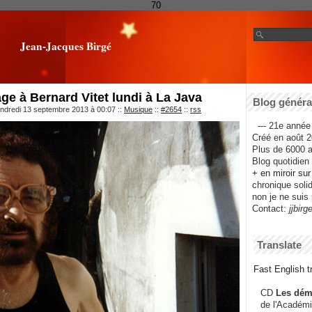
70
Jean-Jacques Birgé
 à Bernard Vitet lundi à La Java
Blog général
endredi 13 septembre 2013 à 00:07
::
Musique
::
#2654
::
rss
--- 21e année 
Créé en août 2
Plus de 6000 ar
Blog quotidien f
+ en miroir su
chronique solida
non je ne suis 
Contact:
jjbirg
Translate
Fast English tr
CD
Les dém
de l'Académi