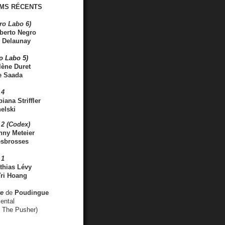
MS RÉCENTS
ro Labo 6)
berto Negro
 Delaunay
ro Labo 5)
lène Duret
e Saada
 4
iana Striffler
elski
2 (Codex)
nny Meteier
esbrosses
 1
thias Lévy
ri Hoang
ve
de
Poudingue
ental
. The Pusher)