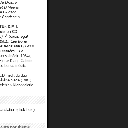
 du Drame
 et D.Meens
ils
- 2022
r Bandcamp
d'Un D.M.I.
fois en CD :
0)
,
À travail égal
1981),
Les bons
les bons amis
(1983),
a caméra
+ La
faces
(inédit, 1984),
) sur Klang Galerie
es bonus inédits !
CD inédit du duo
Hélène Sage
(1981)
utrichien Klanggalerie
anslation (click here)
cents par thème