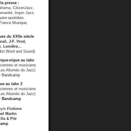
la presse :
lérama, CitizenJazz,
umanité, Impro Jazz,
utre quotidien,
 France Musique,
ves du XXIIe siècle
ail, J-F. Vrod,
S. Lemêtre
...
ist.Word and Sound)
ique-nique au labo
iennes et musiciens
es Allumés du Jazz)
r
Bandcamp
ue au labo 3
ciennes et musiciens
Les Allumés du Jazz)
r
Bandcamp
nyle
Fictions
el Martin
lla & Pitr
camp