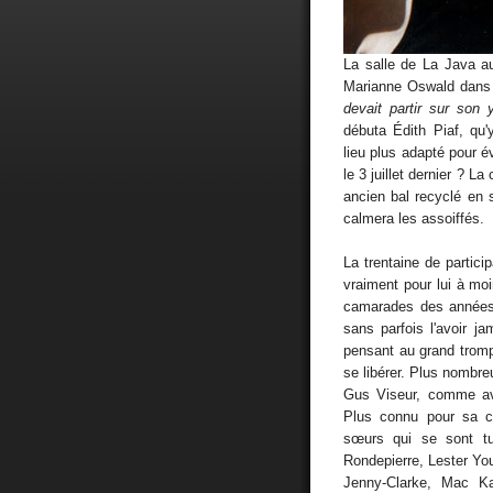
La salle de La Java au
Marianne Oswald dans
devait partir sur son
débuta Édith Piaf, qu
lieu plus adapté pour é
le 3 juillet dernier ? 
ancien bal recyclé en s
calmera les assoiffés.
La trentaine de parti
vraiment pour lui à mo
camarades des années 
sans parfois l'avoir j
pensant au grand tromp
se libérer. Plus nombre
Gus Viseur, comme av
Plus connu pour sa co
sœurs qui se sont tu
Rondepierre, Lester You
Jenny-Clarke, Mac K