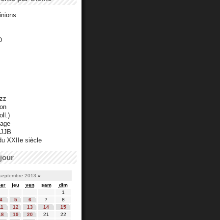
inions
D
azz
ton
ll.)
mage
 JJB
du XXIIe siècle
jour
septembre 2013
»
er
jeu
ven
sam
dim
1
4
5
6
7
8
11
12
13
14
15
18
19
20
21
22