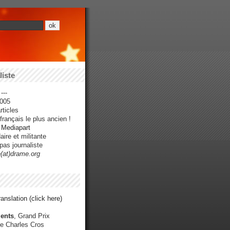
iste
---
005
ticles
rançais le plus ancien !
r Mediapart
ire et militante
pas journaliste
e(at)drame.org
anslation (click here)
ents
, Grand Prix
e Charles Cros