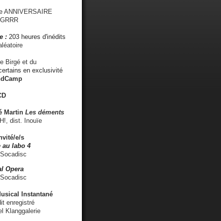
me ANNIVERSAIRE
s GRRR
e :
203 heures d'inédits
léatoire
e Birgé et du
ertains en exclusivité
ndCamp
CD
é
Martin
Les déments
 dist. Inouïe
nvité/e/s
 au labo 4
 Socadisc
l Opera
 Socadisc
sical Instantané
dit enregistré
el Klanggalerie