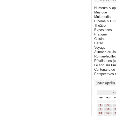
Humeurs & op
Musique
Multimedia
Cinéma & DV
Théâtre
Expositions
Pratique
Cuisine
Perso
Voyage
Allumés du J
Roman-feuille
Révélations (co
Le son sur l'i
Centenaire de
Perspectives 
Jour après 
«
lun
mar
m
2
3
9
10
16
17