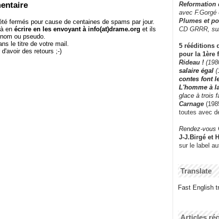
entaire
Reformation
avec F.Gorgé
Plumes et po
té fermés pour cause de centaines de spams par jour.
CD GRRR,
su
 à en
écrire en les envoyant à info(at)drame.org
et ils
e nom ou pseudo.
le titre de votre mail.
5 rééditions 
r d'avoir des retours ;-)
pour la 1ère 
Rideau !
(198
salaire égal
(
contes font 
L'homme à l
glace à trois 
Carnage
(1985
toutes avec d
Rendez-vous
J-J.Birgé et 
sur le label a
Translate
Fast English tr
Articles ré