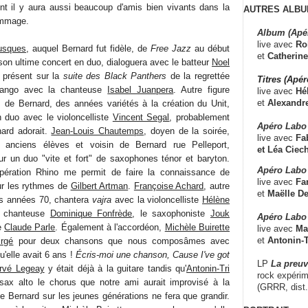
nt il y aura aussi beaucoup d'amis bien vivants dans la
AUTRES ALBU
hommage.
Album (Apé
live avec
Ro
usques
, auquel Bernard fut fidèle, de
Free Jazz
au début
et
Catherine
son ultime concert en duo, dialoguera avec le batteur
Noel
i présent sur la
suite des Black Panthers
de la regrettée
Titres (Apé
tango avec la chanteuse
Isabel Juanpera
. Autre figure
live avec
Hé
et
Alexandr
s de Bernard, des années variétés à la création du Unit,
 duo avec le violoncelliste
Vincent Segal
, probablement
Apéro Labo
nard adorait.
Jean-Louis Chautemps
, doyen de la soirée,
live avec
Fab
 anciens élèves et voisin de Bernard rue Pelleport,
et
Léa Ciech
ur un duo "vite et fort" de saxophones ténor et baryton.
Apéro Labo 
Opération Rhino me permit de faire la connaissance de
live avec
Fa
ur les rythmes de
Gilbert Artman
.
Françoise Achard
, autre
et
Maëlle D
s années 70, chantera
vajra
avec la violoncelliste
Hélène
la chanteuse
Dominique Fonfrède
, le saxophoniste
Jouk
Apéro Labo
e
Claude Parle
. Également à l'accordéon,
Michèle Buirette
live avec
Ma
et
Antonin-T
irgé
pour deux chansons que nous composâmes avec
u'elle avait 6 ans !
Écris-moi une chanson, Cause I've got
LP
La preu
rvé Legeay
y était déjà à la guitare tandis qu'
Antonin-Tri
rock expérim
ax alto le chorus que notre ami aurait improvisé à la
(GRRR, dist
de Bernard sur les jeunes générations ne fera que grandir.