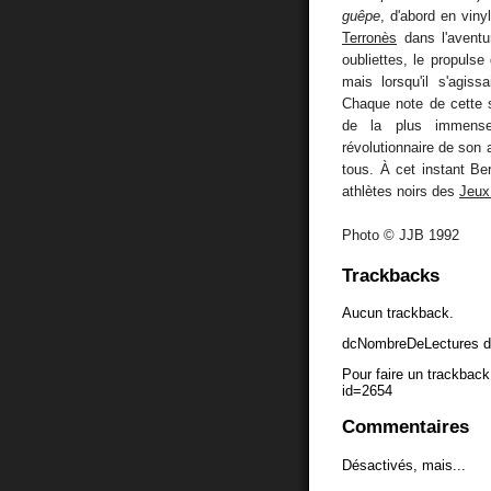
guêpe
, d'abord en vin
Terronès
dans l'aventu
oubliettes, le propulse 
mais lorsqu'il s'agiss
Chaque note de cette s
de la plus immense 
révolutionnaire de son 
tous. À cet instant B
athlètes noirs des
Jeux
Photo © JJB 1992
Trackbacks
Aucun trackback.
dcNombreDeLectures d
Pour faire un trackback 
id=2654
Commentaires
Désactivés, mais...