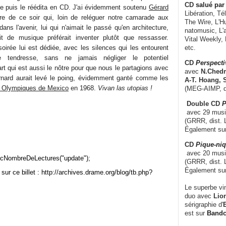
CD
salué par 
yle puis le réédita en CD. J'ai évidemment soutenu
Gérard
Libération, Té
re de ce soir qui, loin de reléguer notre camarade aux
The Wire, L'H
dans l'avenir, lui qui n'aimait le passé qu'en architecture,
natomusic, L'a
ait de musique préférait inventer plutôt que ressasser.
Vital Weekly,
oirée lui est dédiée, avec les silences qui les entourent
etc.
tendresse, sans ne jamais négliger le potentiel
CD
Perspecti
art qui est aussi le nôtre pour que nous le partagions avec
avec
N.Chedm
ernard aurait levé le poing, évidemment ganté comme les
A-T. Hoang, 
 Olympiques de Mexico
en 1968.
Vivan las utopias !
(MEG-AIMP, d
Double CD
P
avec 29 music
(GRRR, dist. L
Également su
CD
Pique-niq
avec 20 musi
cNombreDeLectures("update");
(GRRR, dist. 
Également su
sur ce billet : http://archives.drame.org/blog/tb.php?
Le superbe vi
duo avec
Lion
sérigraphie d'
E
est sur
Band