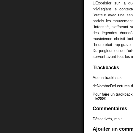
L'Excelsior
sur la gue
privilégiant le contex
l'orateur avec une sens
parfois les mouvement
l'intensité, s'effaçant
des légendes énoncées
musicienne choisit tan
l'heure était trop grave.
Du jongleur ou de l'orf
servent avant tout les 
Trackbacks
Aucun trackback.
dcNombreDeLectures d
Pour faire un trackback 
id=2889
Commentaires
Désactivés, mais...
Ajouter un comm