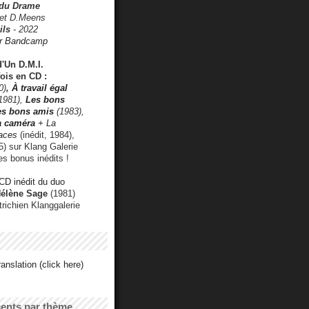
 du Drame
 et D.Meens
ils
- 2022
r Bandcamp
d'Un D.M.I.
fois en CD :
0)
,
À travail égal
1981),
Les bons
les bons amis
(1983),
a caméra
+ La
faces
(inédit, 1984),
) sur Klang Galerie
es bonus inédits !
CD inédit du duo
Hélène Sage
(1981)
utrichien Klanggalerie
anslation (click here)
cents par thème