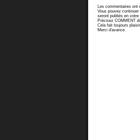
Les commentaires ont é
Vous pouvez continuer
seront publiés en votr
Précisez COMMENT dans 
Cela fait toujours plaisi
Merci d'avance.