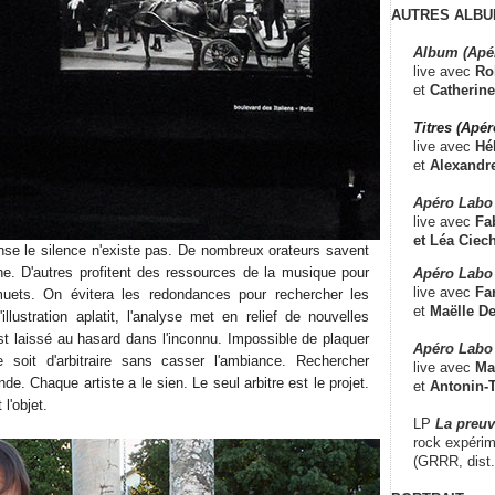
AUTRES ALBU
Album (Apé
live avec
Ro
et
Catherine
Titres (Apé
live avec
Hé
et
Alexandr
Apéro Labo
live avec
Fab
et
Léa Ciech
nse le silence n'existe pas. De nombreux orateurs savent
ine. D'autres profitent des ressources de la musique pour
Apéro Labo 
live avec
Fa
uets. On évitera les redondances pour rechercher les
et
Maëlle D
illustration aplatit, l'analyse met en relief de nouvelles
st laissé au hasard dans l'inconnu. Impossible de plaquer
Apéro Labo
soit d'arbitraire sans casser l'ambiance. Rechercher
live avec
Ma
nde. Chaque artiste a le sien. Le seul arbitre est le projet.
et
Antonin-T
l'objet.
LP
La preu
rock expérim
(GRRR, dist