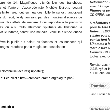
Reformation
rre de 14. Magnifiques clichés loin des tranchées,
avec F.Gorgé
te et l'arrière. L'accordéoniste
Michèle Buirette
soutint
Plumes et po
ibilité rare, tout en nuances. Elle le suivait, anticipant
CD GRRR,
su
s du récit, le dynamisant par des montées discrètes de
 sous des effets de matière. Pour répondre à la précision
5 rééditions 
pour la 1ère 
 ou aux traits d'humour spirituels de l'historien la
Rideau !
(198
tôt le rythme, tantôt une mélodie, voire le silence quand
salaire égal
(
contes font 
èvre le public sut saisir les facéties et les nuances qui
L'homme à l
images, recréées par la magie des associations.
glace à trois 
Carnage
(1985
toutes avec d
Rendez-vous
J-J.Birgé et 
cNombreDeLectures("update");
sur le label a
sur ce billet : http://archives.drame.org/blog/tb.php?
Translate
Fast English tr
entaire
Articles ré