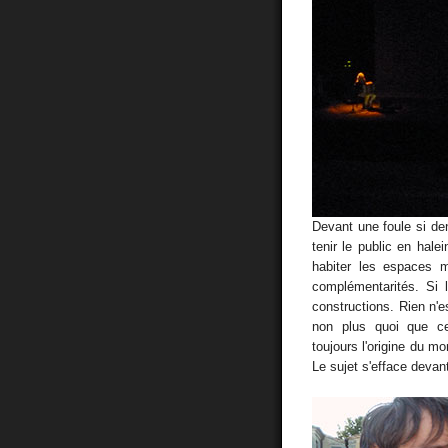
Devant une foule si de
tenir le public en hale
habiter les espaces m
complémentarités. Si l'
constructions. Rien n'e
non plus quoi que ce 
toujours l'origine du mo
Le sujet s'efface devant 