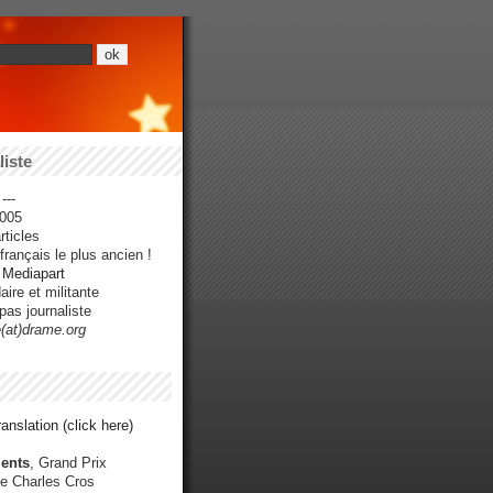
iste
---
005
ticles
rançais le plus ancien !
r Mediapart
ire et militante
pas journaliste
e(at)drame.org
anslation (click here)
ents
, Grand Prix
e Charles Cros