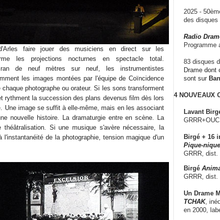
2025 - 50è
des disque
Radio Dram
Programme a
'Arles faire jouer des musiciens en direct sur les
orme les projections nocturnes en spectacle total.
83 disques d
cran de neuf mètres sur neuf, les instrumentistes
Drame dont c
emment les images montées par l'équipe de Coïncidence
sont sur
Ba
e chaque photographe ou orateur. Si les sons transforment
4 NOUVEAUX
t et rythment la succession des plans devenus film dès lors
e. Une image se suffit à elle-même, mais en les associant
Lavant Birg
 une nouvelle histoire. La dramaturgie entre en scène. La
GRRR+OUCH!,
e théâtralisation. Si une musique s'avère nécessaire, la
Birgé + 16 i
à l'instantanéité de la photographie, tension magique d'un
Pique-nique
GRRR, dist.
Birgé
Anima
GRRR, dist.
Un Drame Mu
TCHAK
, iné
en 2000, lab