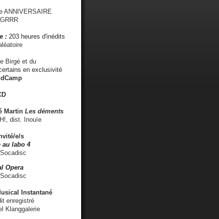
me ANNIVERSAIRE
s GRRR
e :
203 heures d'inédits
léatoire
e Birgé et du
ertains en exclusivité
ndCamp
CD
é
Martin
Les déments
 dist. Inouïe
nvité/e/s
 au labo 4
 Socadisc
l Opera
 Socadisc
sical Instantané
dit enregistré
el Klanggalerie