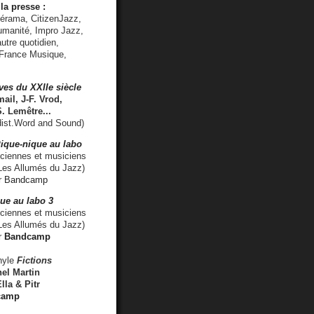
la presse :
lérama, CitizenJazz,
umanité, Impro Jazz,
utre quotidien,
 France Musique,
ves du XXIIe siècle
ail, J-F. Vrod,
S. Lemêtre
...
ist.Word and Sound)
ique-nique au labo
iennes et musiciens
es Allumés du Jazz)
r
Bandcamp
ue au labo 3
ciennes et musiciens
Les Allumés du Jazz)
r
Bandcamp
nyle
Fictions
el Martin
lla & Pitr
camp