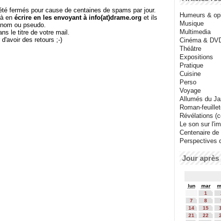
té fermés pour cause de centaines de spams par jour.
Humeurs & op
 à en
écrire en les envoyant à info(at)drame.org
et ils
Musique
e nom ou pseudo.
Multimedia
le titre de votre mail.
r d'avoir des retours ;-)
Cinéma & DV
Théâtre
Expositions
Pratique
Cuisine
Perso
Voyage
Allumés du J
Roman-feuille
Révélations (co
Le son sur l'i
Centenaire de
Perspectives 
Jour après 
lun
mar
m
1
7
8
14
15
21
22