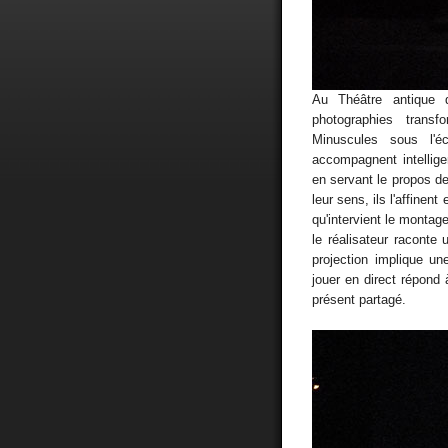
Au Théâtre antique d
photographies transf
Minuscules sous l'é
accompagnent intellig
en servant le propos d
leur sens, ils l'affinen
qu'intervient le montag
le réalisateur raconte
projection implique un
jouer en direct répond 
présent partagé.