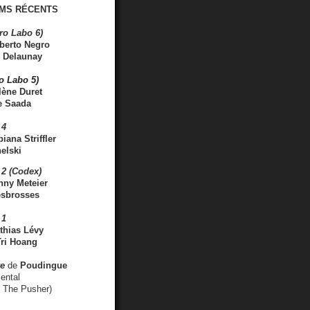
MS RÉCENTS
ro Labo 6)
berto Negro
 Delaunay
ro Labo 5)
lène Duret
e Saada
 4
iana Striffler
elski
2 (Codex)
nny Meteier
esbrosses
 1
thias Lévy
ri Hoang
ve
de
Poudingue
ental
. The Pusher)