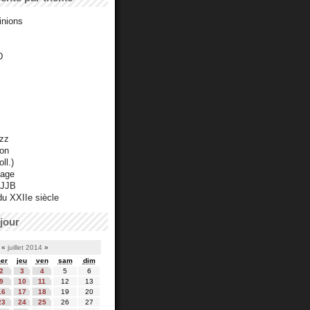
inions
D
azz
ton
ll.)
mage
 JJB
du XXIIe siècle
jour
«
juillet 2014
»
er
jeu
ven
sam
dim
2
3
4
5
6
9
10
11
12
13
16
17
18
19
20
23
24
25
26
27