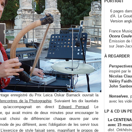
PORTRAIT
6 pages dans
d'A. Le Gouë
Version angl
France Musiqu
Ocora Couleu
Émission de F
sur Jean-Jacq
À REGARDER
Perspectives
inspiré par le 
Nicolas Claus
Valéry Faidhe
John Sanbo
ntage enregistré du Prix Leica Oskar Barnack ouvrait la
Nonselves
, 
encontres de la Photographie
. Suivaient les dix lauréats
avec les vid
e qu'accompagnait en direct
Edward Perraud
. Le
LP & CD
UN P
ose, qui avait moins de deux minutes pour encourager le
avait choisi de différencier chaque œuvre par une
Le CENTENAI
ode de jeu différent, avec l'obligation de les servir tous
avec 15 musi
dist. Orkhêst
L'exercice de style faisait sens, magnifiant le propos de