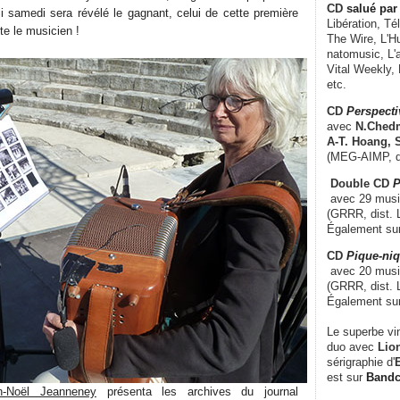
CD
salué par 
 samedi sera révélé le gagnant, celui de cette première
Libération, Té
te le musicien !
The Wire, L'H
natomusic, L'a
Vital Weekly,
etc.
CD
Perspecti
avec
N.Chedm
A-T. Hoang, 
(MEG-AIMP, d
Double CD
P
avec 29 music
(GRRR, dist. L
Également su
CD
Pique-niq
avec 20 musi
(GRRR, dist. 
Également su
Le superbe vi
duo avec
Lion
sérigraphie d'
E
est sur
Band
n-Noël Jeanneney
présenta les archives du journal