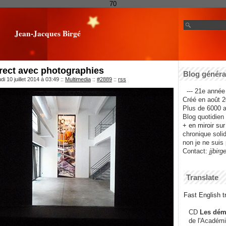
70
Jean-Jacques Birgé
rect avec photographies
Blog général
i 10 juillet 2014 à 03:49
::
Multimedia
::
#2889
::
rss
--- 21e année 
Créé en août 2
Plus de 6000 ar
Blog quotidien f
+ en miroir su
chronique solida
non je ne suis 
Contact:
jjbirg
Translate
Fast English tr
CD
Les dém
de l'Académi