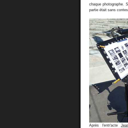
chaque photographe. Si
partie était sans contes
Après l'entr'acte
Jea