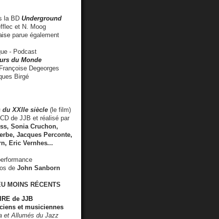
 la BD
Underground
fflec et N. Moog
aise
parue également
e - Podcast
rs du Monde
rançoise Degeorges
ues Birgé
 du XXIIe siècle
(le film)
CD de JJB et réalisé par
s, Sonia Cruchon,
rbe, Jacques Perconte,
rn
,
Eric Vernhes
...
performance
éos de
John Sanborn
EU MOINS RÉCENTS
RE de JJB
ciens et musiciennes
ra et Allumés du Jazz