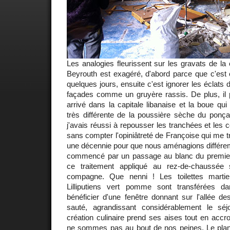
Les analogies fleurissent sur les gravats de la
Beyrouth est exagéré, d'abord parce que c'est
quelques jours, ensuite c'est ignorer les éclats d
façades comme un gruyère rassis. De plus, il p
arrivé dans la capitale libanaise et la boue qui
très différente de la poussière sèche du ponç
j'avais réussi à repousser les tranchées et les 
sans compter l'opiniâtreté de Françoise qui me t
une décennie pour que nous aménagions différem
commencé par un passage au blanc du premier
ce traitement appliqué au rez-de-chaussée 
compagne. Que nenni ! Les toilettes marti
Lilliputiens vert pomme sont transférées d
bénéficier d'une fenêtre donnant sur l'allée de
sauté, agrandissant considérablement le sé
création culinaire prend ses aises tout en accr
ne sommes pas au bout de nos peines. Le plan d