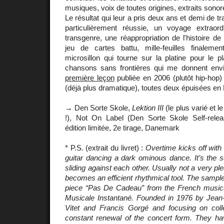
musiques, voix de toutes origines, extraits sonore
Le résultat qui leur a pris deux ans et demi de tr
particulièrement réussie, un voyage extraordin
transgenre, une réappropriation de l'histoire 
jeu de cartes battu, mille-feuilles finalem
microsillon qui tourne sur la platine pour le pl
chansons sans frontières qui me donnent envi
première leçon
publiée en 2006 (plutôt hip-hop)
(déjà plus dramatique), toutes deux épuisées en
→ Den Sorte Skole,
Lektion III
(le plus varié et l
!), Not On Label (Den Sorte Skole Self-rele
édition limitée, 2e tirage, Danemark
* P.S. (extrait du livret) :
Overtime kicks off with
guitar dancing a dark ominous dance. It’s the s
sliding against each other. Usually not a very ple
becomes an efficient rhythmical tool.
The sample
piece “Pas De Cadeau” from the French music
Musicale Instantané. Founded in 1976 by Jean-
Vitet and Francis Gorgé and focusing on coll
constant renewal of the concert form. They h