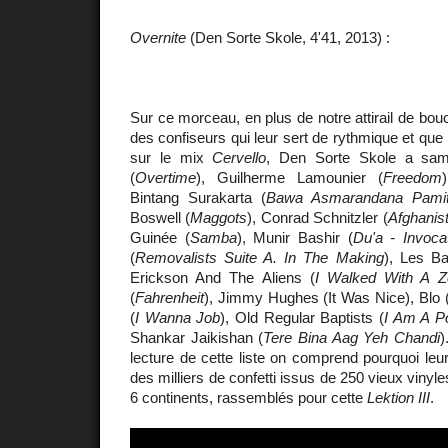
Overnite
(Den Sorte Skole, 4'41, 2013) :
Sur ce morceau, en plus de notre attirail de bouc
des confiseurs qui leur sert de rythmique et que
sur le mix
Cervello
, Den Sorte Skole a sam
(
Overtime
), Guilherme Lamounier (
Freedom
Bintang Surakarta (
Bawa Asmarandana Pami
Boswell (
Maggots
), Conrad Schnitzler (
Afghanis
Guinée (
Samba
), Munir Bashir (
Du'a - Invoca
(
Removalists Suite A. In The Making
), Les Ba
Erickson And The Aliens (
I Walked With A Z
(
Fahrenheit
), Jimmy Hughes (It Was Nice), Blo 
(
I Wanna Job
), Old Regular Baptists (
I Am A P
Shankar Jaikishan (
Tere Bina Aag Yeh Chandi
)
lecture de cette liste on comprend pourquoi le
des milliers de confetti issus de 250 vieux viny
6 continents, rassemblés pour cette
Lektion III
.