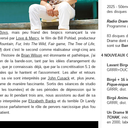
2025 - 50è
des disque
Radio Dram
Programme a
Boys
, mais peu friand des biopics romançant la vie
83 disques d
leversé par
Love & Mercy
, le film de Bill Pohlad, producteur
Drame dont c
untain, Fur, Into The Wild, Fair game, The Tree of Life,
sont sur
Ba
d
) dont c'est le second comme réalisateur vingt-cinq ans
i l'histoire de
Brian Wilson
est étonnante et pathétique, j'ai
4 NOUVEAUX
ion de la bande-son, tant par les idées d'arrangement du
Lavant Birg
que je connaissais déjà, que par la concrétisation 5.1 de
GRRR+OUCH!,
ales qui le hantent et l'assomment. Les aller et retours
sa vie sont interprétés par
John Cusack
et, plus jeune,
Birgé + 16 i
carne de manière fascinante. Sortis des séances de studio
Pique-nique
GRRR, dist.
t les tournées) et de ses périodes de dépression qui le
ouer au lit pendant trois ans, nous assistons au duel de sa
Birgé
Anima
e interprétée par
Elizabeth Banks
et du terrible Dr Landy
GRRR, dist.
sse parfaitement le rôle de pervers narcissique plus fou
Un Drame Mu
atient.
TCHAK
, iné
en 2000, lab