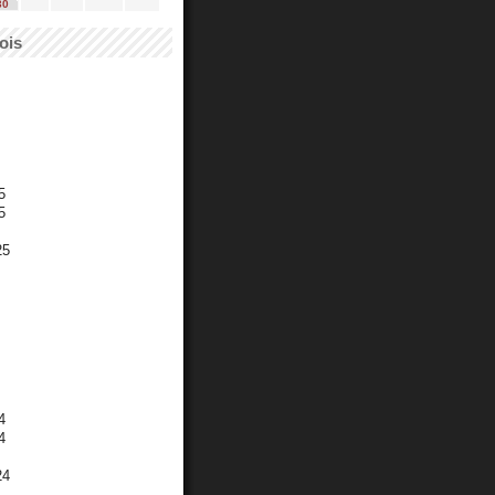
30
ois
5
5
25
4
4
24