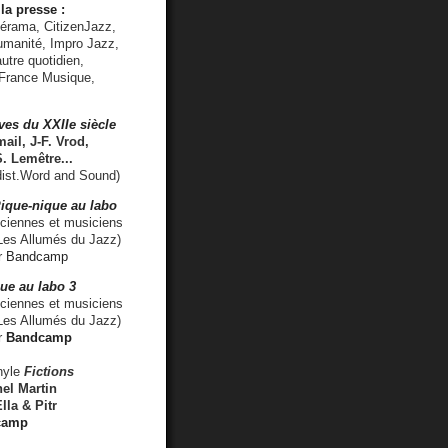
la presse :
lérama, CitizenJazz,
umanité, Impro Jazz,
utre quotidien,
 France Musique,
ves du XXIIe siècle
ail, J-F. Vrod,
S. Lemêtre
...
ist.Word and Sound)
ique-nique au labo
iennes et musiciens
es Allumés du Jazz)
r
Bandcamp
ue au labo 3
ciennes et musiciens
Les Allumés du Jazz)
r
Bandcamp
nyle
Fictions
el Martin
lla & Pitr
camp