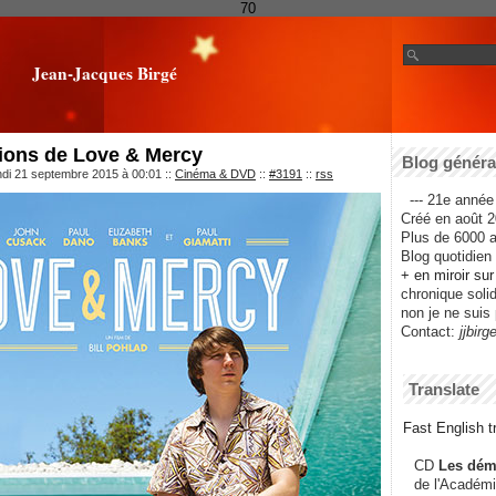
70
Jean-Jacques Birgé
tions de Love & Mercy
Blog général
ndi 21 septembre 2015 à 00:01
::
Cinéma & DVD
::
#3191
::
rss
--- 21e année 
Créé en août 2
Plus de 6000 ar
Blog quotidien f
+ en miroir su
chronique solida
non je ne suis 
Contact:
jjbirg
Translate
Fast English tr
CD
Les dém
de l'Académi