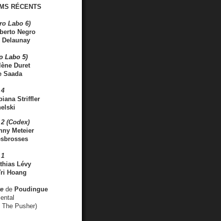
MS RÉCENTS
ro Labo 6)
berto Negro
 Delaunay
ro Labo 5)
lène Duret
e Saada
 4
iana Striffler
elski
2 (Codex)
nny Meteier
esbrosses
 1
thias Lévy
ri Hoang
ve
de
Poudingue
ental
. The Pusher)