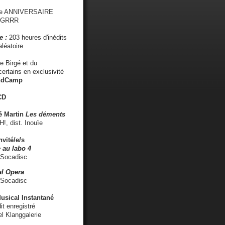
me ANNIVERSAIRE
s GRRR
e :
203 heures d'inédits
léatoire
e Birgé et du
ertains en exclusivité
ndCamp
CD
é
Martin
Les déments
 dist. Inouïe
nvité/e/s
 au labo 4
 Socadisc
l Opera
 Socadisc
sical Instantané
dit enregistré
el Klanggalerie