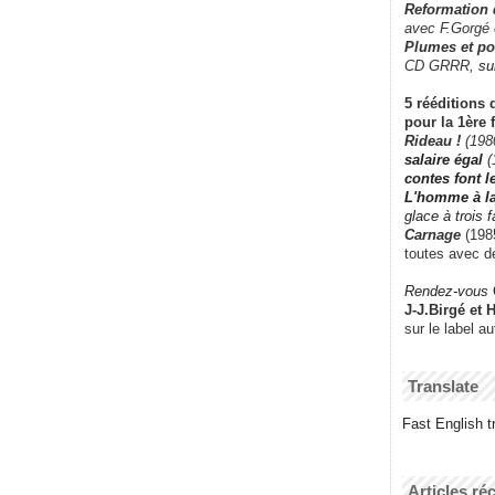
Reformation
avec F.Gorgé
Plumes et po
CD GRRR,
su
5 rééditions 
pour la 1ère 
Rideau !
(198
salaire égal
(
contes font 
L'homme à l
glace à trois 
Carnage
(1985
toutes avec d
Rendez-vous
J-J.Birgé et 
sur le label a
Translate
Fast English tr
Articles ré