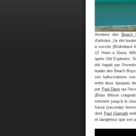
Amateur des
Beach 
d'artistes, j'ai été bou
à succès (
Brokeback Mo
12 Years a Slave, Wil
après
Old Explorers
. S
été happé par l'invent
leader des Beach Boys, 
ses hallucinations voc
entre deux époques de 
par
Paul Dano
qui l'in
(Brian Wilson craignai
torturent jusqu'à le cl
future (seconde) femm
dont
Paul Giamatti
endo
et dangereux que son p