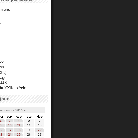
inions
D
azz
ton
ll.)
mage
 JJB
du XXIIe siècle
jour
septembre 2015
»
er
jeu
ven
sam
dim
2
3
4
5
6
9
10
11
12
13
16
17
18
19
20
23
24
25
26
27