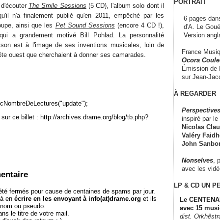
PORTRAIT
d'écouter
The Smile Sessions
(5 CD), l'album solo dont il
u'il n'a finalement publié qu'en 2011, empêché par les
6 pages dans
roupe, ainsi que les
Pet Sound Sessions
(encore 4 CD !),
d'A. Le Gouë
Version angl
 qui a grandement motivé Bill Pohlad. La personnalité
son est à l'image de ses inventions musicales, loin de
France Musiqu
 côte ouest que cherchaient à donner ses camarades.
Ocora Couleu
Émission de F
sur Jean-Jacq
À REGARDER
cNombreDeLectures("update");
Perspectives
sur ce billet : http://archives.drame.org/blog/tb.php?
inspiré par le 
Nicolas Claus
Valéry Faidhe
John Sanbo
Nonselves
, 
avec les vid
entaire
LP & CD
UN P
té fermés pour cause de centaines de spams par jour.
 à en
écrire en les envoyant à info(at)drame.org
et ils
Le CENTENAI
e nom ou pseudo.
avec 15 musi
le titre de votre mail.
dist. Orkhêst