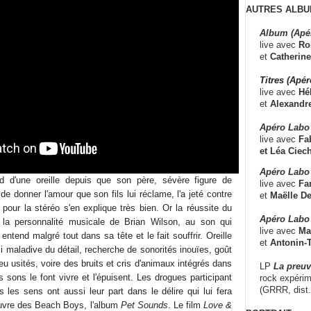
AUTRES ALBU
Album (Apé
live avec
Ro
et
Catherine
Titres (Apé
live avec
Hé
et
Alexandr
Apéro Labo
live avec
Fab
et
Léa Ciech
Apéro Labo 
d d'une oreille depuis que son père, sévère figure de
live avec
Fa
e de donner l'amour que son fils lui réclame, l'a jeté contre
et
Maëlle D
pour la stéréo s'en explique très bien. Or la réussite du
Apéro Labo
à la personnalité musicale de Brian Wilson, au son qui
live avec
Ma
l entend malgré tout dans sa tête et le fait souffrir. Oreille
et
Antonin-T
i maladive du détail, recherche de sonorités inouïes, goût
u usités, voire des bruits et cris d'animaux intégrés dans
LP
La preu
s sons le font vivre et l'épuisent. Les drogues participant
rock expérim
(GRRR, dist
 les sens ont aussi leur part dans le délire qui lui fera
uvre des Beach Boys, l'album
Pet Sounds
. Le film
Love &