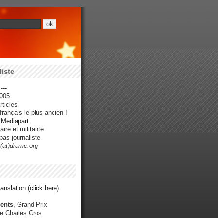
iste
---
005
ticles
rançais le plus ancien !
r Mediapart
ire et militante
pas journaliste
e(at)drame.org
anslation (click here)
ents
, Grand Prix
e Charles Cros