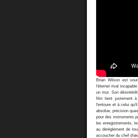
Brian Wilson est sour
l'éternel rival incapabl
un mur. Son désintérêt 
film tient justement 
l'entoure et à celui qu'i
absolue, précision quas
pour des instruments pe
les enregistrements, le
au dérèglement de tous
accoucher du chef d'œ