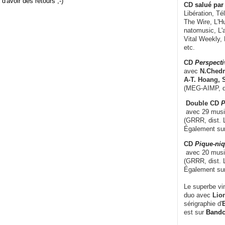
r d'avoir des retours ;-)
CD
salué par 
Libération, Té
The Wire, L'H
natomusic, L'a
Vital Weekly,
etc.
CD
Perspecti
avec
N.Chedm
A-T. Hoang, 
(MEG-AIMP, d
Double CD
P
avec 29 music
(GRRR, dist. L
Également su
CD
Pique-niq
avec 20 musi
(GRRR, dist. 
Également su
Le superbe vi
duo avec
Lion
sérigraphie d'
E
est sur
Band