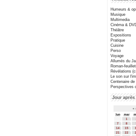
Humeurs & op
Musique
Multimedia
Cinéma & DV
Théâtre
Expositions
Pratique
Cuisine
Perso
Voyage
Allumés du J
Roman-feuille
Révélations (co
Le son sur l'i
Centenaire de
Perspectives 
Jour après 
«
lun
mar
m
1
7
8
14
15
21
22