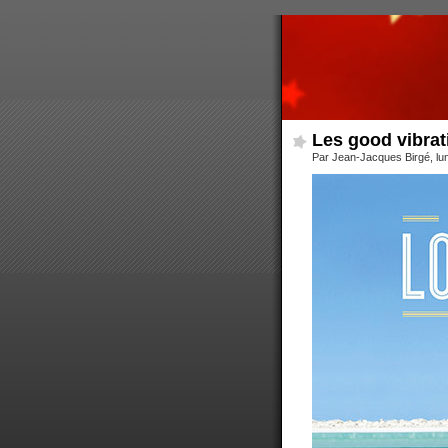
Les good vibra
Par Jean-Jacques Birgé, lu