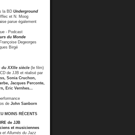
 la BD
Underground
fflec et N. Moog
aise
parue également
e - Podcast
rs du Monde
rançoise Degeorges
ues Birgé
 du XXIIe siècle
(le film)
CD de JJB et réalisé par
s, Sonia Cruchon,
rbe, Jacques Perconte,
rn
,
Eric Vernhes
...
performance
éos de
John Sanborn
EU MOINS RÉCENTS
RE de JJB
ciens et musiciennes
ra et Allumés du Jazz