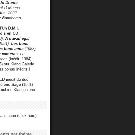
 du Drame
 et D.Meens
ils
- 2022
r Bandcamp
d'Un D.M.I.
fois en CD :
0)
,
À travail égal
1981),
Les bons
les bons amis
(1983),
a caméra
+ La
faces
(inédit, 1984),
) sur Klang Galerie
es bonus inédits !
CD inédit du duo
Hélène Sage
(1981)
utrichien Klanggalerie
anslation (click here)
cents par thème