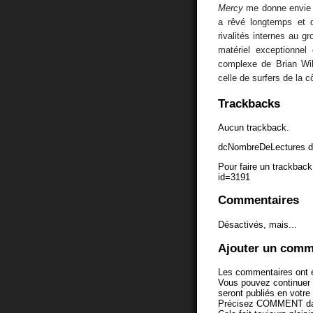
Mercy
me donne envie 
a rêvé longtemps et q
rivalités internes au g
matériel exceptionnel
complexe de Brian Wil
celle de surfers de la
Trackbacks
Aucun trackback.
dcNombreDeLectures d
Pour faire un trackback 
id=3191
Commentaires
Désactivés, mais...
Ajouter un comm
Les commentaires ont é
Vous pouvez continuer
seront publiés en votr
Précisez COMMENT dans 