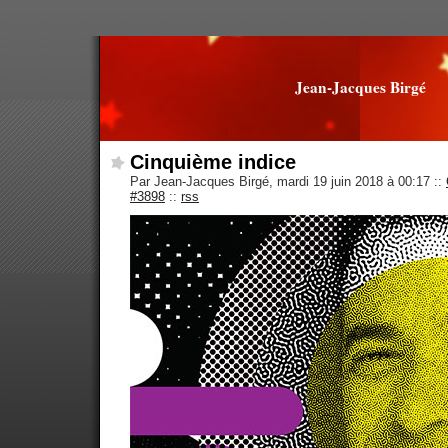
Jean-Jacques Birgé
Cinquième indice
Par Jean-Jacques Birgé, mardi 19 juin 2018 à 00:17
::
#3898
::
rss