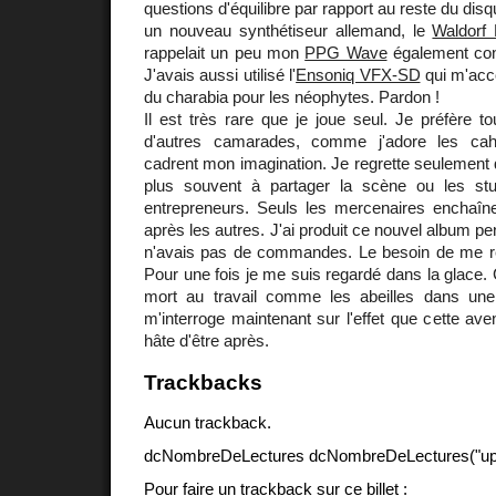
questions d'équilibre par rapport au reste du disq
un nouveau synthétiseur allemand, le
Waldorf
rappelait un peu mon
PPG Wave
également con
J'avais aussi utilisé l'
Ensoniq VFX-SD
qui m'acc
du charabia pour les néophytes. Pardon !
Il est très rare que je joue seul. Je préfère tou
d'autres camarades, comme j'adore les cah
cadrent mon imagination. Je regrette seulement q
plus souvent à partager la scène ou les stu
entrepreneurs. Seuls les mercenaires enchaîne
après les autres. J'ai produit ce nouvel album pe
n'avais pas de commandes. Le besoin de me re
Pour une fois je me suis regardé dans la glace. C
mort au travail comme les abeilles dans une
m'interroge maintenant sur l'effet que cette ave
hâte d'être après.
Trackbacks
Aucun trackback.
dcNombreDeLectures dcNombreDeLectures("upd
Pour faire un trackback sur ce billet :