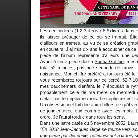
Les neuf indices (
1
2
3
4
5
6
7
8
9
) livrés dans 
ils laisser présager de ce qui se tramait.
Éti
d'ailleurs en trames, au vu de sa création gra
en couleurs. J'ai mis dix ans à accoucher de ce 
pièce de l'album représente d'ailleurs une déc
Avant l'ultime pièce due à
Sacha Gattino
, mes 
total 52 minutes, pas une seconde de moins. 
naissance. Mon chiffre préféré a toujours été le 7
vous retomberez toujours sur ce tiercé, 52-7-1
mes cauchemars d'enfant, le 7 épousait le ryt
probablement celle de ma mère ce mercredi
n'était pas le septième mois. Le septième est celu
Un obsessionnel fait dire aux chiffres ce qu'il ve
de jongler avec eux comme avec les mots. 
ordre. Je l'aurai tordue dans tous les sens.
Dans une lettre datée du 5 novembre 2052, Laure 
"En 2018 Jean-Jacques Birgé se tourne vers son
une pièce par décennie, réfléchissant à la fois 