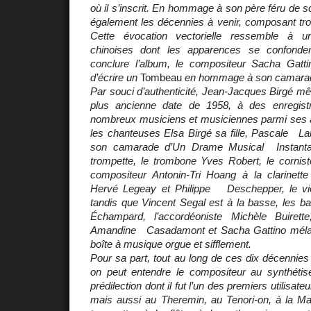
où il s’inscrit. En hommage à son père féru de sci
également les décennies à venir, composant trois
Cette évocation vectorielle ressemble à u
chinoises dont les apparences se confonde
conclure l’album, le compositeur Sacha Gattin
d’écrire un
Tombeau
en hommage à son camara
Par souci d’authenticité, Jean-Jacques Birgé mêl
plus ancienne date de 1958, à des enregist
nombreux musiciens et musiciennes parmi ses a
les chanteuses Elsa Birgé sa fille, Pascale Lab
son camarade d’Un Drame Musical Instantan
trompette, le trombone Yves Robert, le cornist
compositeur Antonin-Tri Hoang à la clarinette 
Hervé Legeay et Philippe Deschepper, le violo
tandis que Vincent Segal est à la basse, les bat
Échampard, l’accordéoniste Michèle Buirette
Amandine Casadamont et Sacha Gattino mélang
boîte à musique orgue et sifflement.
Pour sa part, tout au long de ces dix décennies 
on peut entendre le compositeur au synthétis
prédilection dont il fut l’un des premiers utilisa
mais aussi au Theremin, au Tenori-on, à la M