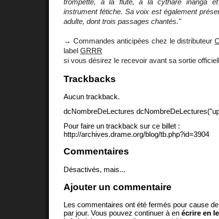
trompette, à la flûte, à la cythare inanga 
instrument fétiche. Sa voix est également présen
adulte, dont trois passages chantés."
→ Commandes anticipées chez le distributeur
O
label
GRRR
si vous désirez le recevoir avant sa sortie officiel
Trackbacks
Aucun trackback.
dcNombreDeLectures dcNombreDeLectures("upd
Pour faire un trackback sur ce billet :
http://archives.drame.org/blog/tb.php?id=3904
Commentaires
Désactivés, mais...
Ajouter un commentaire
Les commentaires ont été fermés pour cause d
par jour. Vous pouvez continuer à en
écrire en l