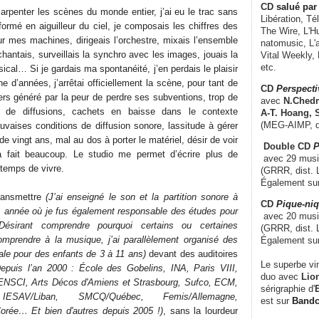
CD
salué par 
rpenter les scènes du monde entier, j’ai eu le trac sans
Libération, Té
ormé en aiguilleur du ciel, je composais les chiffres des
The Wire, L'H
r mes machines, dirigeais l’orchestre, mixais l’ensemble
natomusic, L'a
chantais, surveillais la synchro avec les images, jouais la
Vital Weekly,
etc.
cal… Si je gardais ma spontanéité, j’en perdais le plaisir
ne d’années, j’arrêtai officiellement la scène, pour tant de
CD
Perspecti
ers généré par la peur de perdre ses subventions, trop de
avec
N.Chedm
 de diffusions, cachets en baisse dans le contexte
A-T. Hoang, 
(MEG-AIMP, d
vaises conditions de diffusion sonore, lassitude à gérer
de vingt ans, mal au dos à porter le matériel, désir de voir
Double CD
P
a fait beaucoup. Le studio me permet d’écrire plus de
avec 29 music
 temps de vivre.
(GRRR, dist. L
Également su
ransmettre
(J’ai enseigné le son et la partition sonore à
CD
Pique-niq
, année où je fus également responsable des études pour
avec 20 musi
Désirant comprendre pourquoi certains ou certaines
(GRRR, dist. 
omprendre à la musique, j’ai parallèlement organisé des
Également su
cale pour des enfants de 3 à 11 ans)
devant des auditoires
Le superbe vi
Depuis l’an 2000 : École des Gobelins, INA, Paris VIII,
duo avec
Lion
NSCI, Arts Décos d'Amiens et Strasbourg, Sufco, ECM,
sérigraphie d'
E
, IESAV/Liban, SMCQ/Québec, Femis/Allemagne,
est sur
Band
Corée… Et bien d'autres depuis 2005 !)
, sans la lourdeur