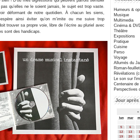
e sien ! D’où mes digressions qui peuvent parfois sembler
 pas qu’elles ne le soient jamais, le sujet est trop vaste.
Humeurs & op
roir déformant de notre quotidien. À chacun les siens,
Musique
J’espère ainsi éviter qu’on m’imite ou me suive trop
Multimedia
t trouver sa propre voie, libre de l’écrire au pluriel avec
Cinéma & DV
Théâtre
es sont des handicaps.
Expositions
Pratique
Cuisine
Perso
Voyage
Allumés du J
Roman-feuille
Révélations (co
Le son sur l'i
Centenaire de
Perspectives 
Jour après 
«
lun
mar
m
5
6
12
13
19
20