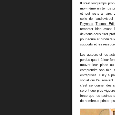
Il s’est longtemps pro
moi-même un temps pro
et tout reste à faire. E
celle de l’audiovisu
Reynaud
,
Thomas Edi
remonter bien avant 1
devrions-nous tirer pr
pour écrire et produire
supports et les ressou
Les auteurs et les ac
perdus quant à leur fon
trouver leur place a
comprendre son rôle, d
entreprises. Il n’y a p
social qui l’a souvent
c’est se donner des r
seront que plus vigoure
force que les racines 
de nombreux printemps.