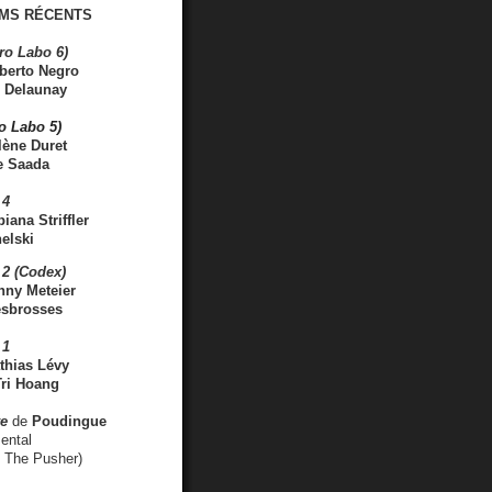
MS RÉCENTS
ro Labo 6)
berto Negro
 Delaunay
ro Labo 5)
lène Duret
e Saada
 4
iana Striffler
elski
2 (Codex)
nny Meteier
esbrosses
 1
thias Lévy
ri Hoang
ve
de
Poudingue
ental
. The Pusher)