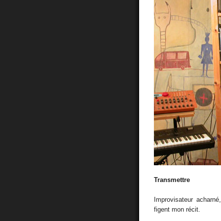
Transmettre
Improvisateur acharné,
figent mon récit.