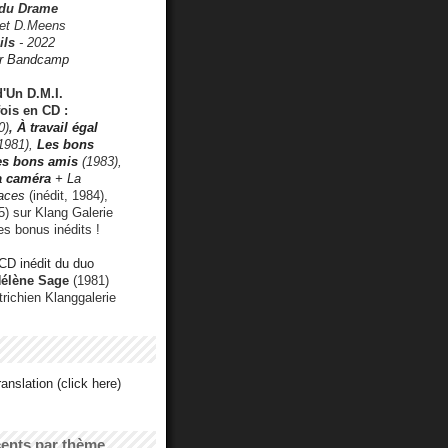
 du Drame
 et D.Meens
ils
- 2022
r Bandcamp
d'Un D.M.I.
fois en CD :
0)
,
À travail égal
1981),
Les bons
les bons amis
(1983),
a caméra
+ La
faces
(inédit, 1984),
) sur Klang Galerie
es bonus inédits !
CD inédit du duo
Hélène Sage
(1981)
utrichien Klanggalerie
anslation (click here)
cents par thème