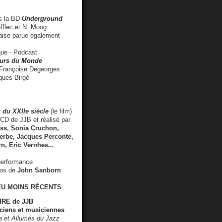
 la BD
Underground
fflec et N. Moog
aise
parue également
e - Podcast
rs du Monde
rançoise Degeorges
ues Birgé
 du XXIIe siècle
(le film)
CD de JJB et réalisé par
s, Sonia Cruchon,
rbe, Jacques Perconte,
rn
,
Eric Vernhes
...
performance
éos de
John Sanborn
EU MOINS RÉCENTS
RE de JJB
ciens et musiciennes
ra et Allumés du Jazz