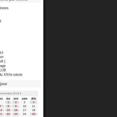
inions
D
azz
ton
ll.)
mage
 JJB
du XXIIe siècle
jour
novembre 2018
»
er
jeu
ven
sam
dim
1
2
3
4
7
8
9
10
11
14
15
16
17
18
21
22
23
24
25