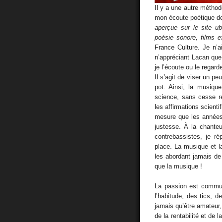
Il y a une autre méthode
mon écoute poétique d
aperçue sur le site u
poésie sonore, films 
France Culture. Je n’a
n’appréciant Lacan que 
je l’écoute ou le regar
Il s’agit de viser un pe
pot. Ainsi, la musiqu
science, sans cesse r
les affirmations scienti
mesure que les années 
justesse. À la chant
contrebassistes, je ré
place. La musique et l
les abordant jamais de 
que la musique !
La passion est commun
l’habitude, des tics, d
jamais qu’être amateur, 
de la rentabilité et de 