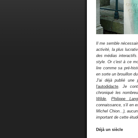
Il me semble nécessair
activité, la plus lucra
des médias interactifs.
style. Or c'est à ce m
lire comme sa pré-histo
en sorte un brouillon du
J'ai déjà publié une 
l'autodidacte
.
Je cont
chroniqué les nombreux
Wilde
,
Philippe Lang
connaissance, s'il en 
Michel Chion...), aucun 
important de cette étud
Déjà un siècle