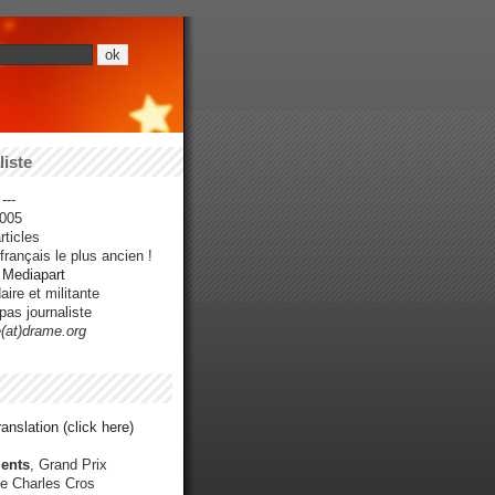
iste
---
005
ticles
rançais le plus ancien !
r Mediapart
ire et militante
pas journaliste
e(at)drame.org
anslation (click here)
ents
, Grand Prix
e Charles Cros