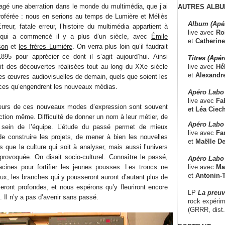
pagé une aberration dans le monde du multimédia, que j’ai
AUTRES ALBU
férée : nous en serions au temps de Lumière et Méliès
Album (Apé
rreur, fatale erreur, l’histoire du multimédia appartient à
live avec
Ro
el qui a commencé il y a plus d’un siècle, avec
Émile
et
Catherine
son
et
les frères Lumière
. On verra plus loin qu’il faudrait
895 pour apprécier ce dont il s’agit aujourd’hui. Ainsi
Titres (Apé
live avec
Hé
ofit des découvertes réalisées tout au long du XXe siècle
et
Alexandr
 les œuvres audiovisuelles de demain, quels que soient les
rces qu’engendrent les nouveaux médias.
Apéro Labo
live avec
Fab
teurs de ces nouveaux modes d’expression sont souvent
et
Léa Ciech
ction même. Difficulté de donner un nom à leur métier, de
Apéro Labo 
u sein de l’équipe. L’étude du passé permet de mieux
live avec
Fa
e construire les projets, de mener à bien les nouvelles
et
Maëlle D
as que la culture qui soit à analyser, mais aussi l’univers
 provoquée. On disait socio-culturel. Connaître le passé,
Apéro Labo
live avec
Ma
acines pour fortifier les jeunes pousses. Les troncs ne
et
Antonin-T
ux, les branches qui y pousseront auront d’autant plus de
seront profondes, et nous espérons qu’y fleuriront encore
LP
La preu
 Il n’y a pas d’avenir sans passé.
rock expérim
(GRRR, dist