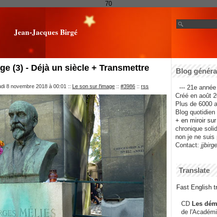
70
Jean-Jacques Birgé
ge (3) - Déjà un siècle + Transmettre
Blog général
udi 8 novembre 2018 à 00:01
::
Le son sur l'image
::
#3986
::
rss
--- 21e année 
Créé en août 2
Plus de 6000 ar
Blog quotidien f
+ en miroir su
chronique solida
non je ne suis 
Contact:
jjbirg
Translate
Fast English tr
CD
Les dém
de l'Académi