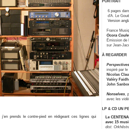
PORTRAIT
6 pages dans
d'A. Le Gouë
Version angl
France Musiqu
Ocora Couleu
Émission de F
sur Jean-Jacq
À REGARDER
Perspectives
inspiré par le 
Nicolas Claus
Valéry Faidhe
John Sanbo
Nonselves
, 
avec les vid
LP & CD
UN P
 j’en prends le contre-pied en rédigeant ces lignes qui
Le CENTENAI
avec 15 musi
dist. Orkhêst