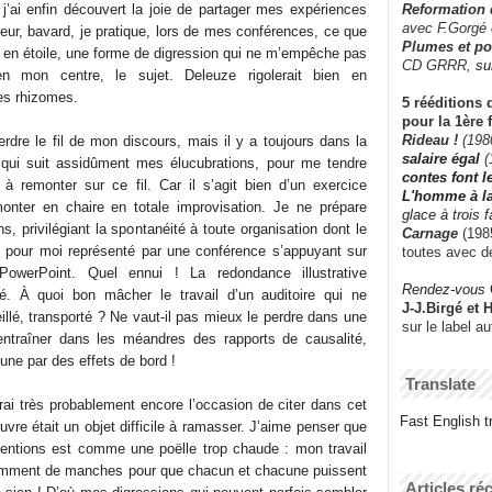
Reformation
 j’ai enfin découvert la joie de partager mes expériences
avec F.Gorgé
eur, bavard, je pratique, lors de mes conférences, ce que
Plumes et po
e en étoile, une forme de digression qui ne m’empêche pas
CD GRRR,
su
en mon centre, le sujet. Deleuze rigolerait bien en
es rhizomes.
5 rééditions 
pour la 1ère 
Rideau !
(198
perdre le fil de mon discours, mais il y a toujours dans la
salaire égal
(
qui suit assidûment mes élucubrations, pour me tendre
contes font 
à remonter sur ce fil. Car il s’agit bien d’un exercice
L'homme à l
monter en chaire en totale improvisation. Je ne prépare
glace à trois 
s, privilégiant la spontanéité à toute organisation dont le
Carnage
(1985
t pour moi représenté par une conférence s’appuyant sur
toutes avec d
PowerPoint. Quel ennui ! La redondance illustrative
Rendez-vous
ité. À quoi bon mâcher le travail d’un auditoire qui ne
J-J.Birgé et 
llé, transporté ? Ne vaut-il pas mieux le perdre dans une
sur le label a
’entraîner dans les méandres des rapports de causalité,
une par des effets de bord !
Translate
urai très probablement encore l’occasion de citer dans cet
Fast English tr
vre était un objet difficile à ramasser. J’aime penser que
entions est comme une poëlle trop chaude : mon travail
samment de manches pour que chacun et chacune puissent
Articles ré