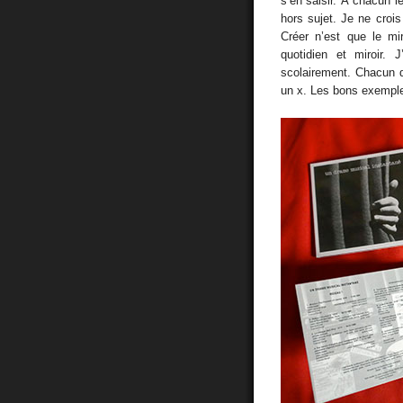
s’en saisir. À chacun l
hors sujet. Je ne crois
Créer n’est que le mi
quotidien et miroir. 
scolairement. Chacun doi
un x. Les bons exempl