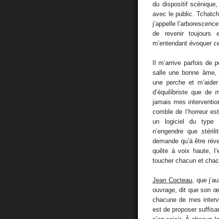
du dispositif scénique,
avec le public. Tchatch
j’appelle l’arborescenc
de revenir toujours 
m’entendant évoquer c
Il m’arrive parfois de 
salle une bonne âme, 
une perche et m’aider 
d’équilibriste que de 
jamais mes intervention
comble de l’horreur es
un logiciel du type 
n’engendre que stéril
demande qu’à être révei
quête à voix haute, l
toucher chacun et chac
Jean Cocteau
, que j’a
ouvrage, dit que son œu
chacune de mes interv
est de proposer suffi