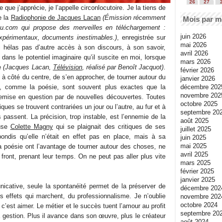
26
27
 que j’apprécie, je l’appelle circonlocutoire. Je la tiens de
e la
Radiophonie de Jacques Lacan
(Émission récemment
Mois par m
bu.com qui propose des merveilles en téléchargement :
juin 2026
expérimentaux, documents inestimables.)
, enregistrée sur
mai 2026
i hélas pas d’autre accès à son discours, à son savoir,
avril 2026
dans le potentiel imaginaire qu’il suscite en moi, lorsque
mars 2026
de
(Jacques Lacan,
Télévision
, réalisé par Benoît Jacquot)
.
février 2026
u à côté du centre, de s’en approcher, de tourner autour du
janvier 2026
décembre 202
e, comme la poésie, sont souvent plus exactes que la
novembre 202
emise en question par de nouvelles découvertes. Toutes
octobre 2025
fiques se trouvent contrariées un jour ou l’autre, au fur et à
septembre 20
passent. La précision, trop instable, est l’ennemie de la
août 2025
euse
Colette Magny
qui se plaignait des critiques de ses
juillet 2025
pondis qu’elle n’était en effet pas en place, mais à sa
juin 2025
mai 2025
a poésie ont l’avantage de tourner autour des choses, ne
avril 2025
front, prenant leur temps. On ne peut pas aller plus vite
mars 2025
février 2025
janvier 2025
icative, seule la spontanéité permet de la préserver de
décembre 202
es effets qui marchent, du professionnalisme. Je n’oublie
novembre 202
octobre 2024
c’est aimer. Le métier et le succès tuent l’amour au profit
septembre 20
la gestion. Plus il avance dans son œuvre, plus le créateur
août 2024