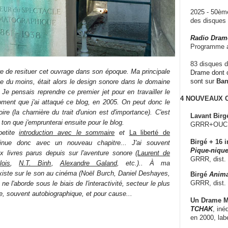
2025 - 50è
des disque
Radio Dram
Programme a
83 disques d
e de resituer cet ouvrage dans son époque. Ma principale
Drame dont c
sont sur
Ba
tive du moins, était alors le design sonore dans le domaine
 Je pensais reprendre ce premier jet pour en travailler le
4 NOUVEAUX
oment que j'ai attaqué ce blog, en 2005. On peut donc le
ire (la charnière du trait d'union est d'importance). C'est
Lavant Birg
 ton que j'emprunterai ensuite pour le blog.
GRRR+OUCH!,
petite
introduction avec le sommaire
et
La liberté de
Birgé + 16 i
inue donc avec un nouveau chapitre... J'ai souvent
Pique-nique
 livres parus depuis sur l'aventure sonore (
Laurent de
GRRR, dist.
lois
,
N.T. Binh
,
Alexandre Galand
, etc.).. À ma
existe sur le son au cinéma (Noël Burch, Daniel Deshayes,
Birgé
Anima
GRRR, dist.
ne l'aborde sous le biais de l'interactivité, secteur le plus
e, souvent autobiographique, et pour cause...
Un Drame Mu
TCHAK
, iné
en 2000, lab