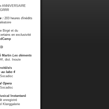
me ANNIVERSAIRE
s GRRR
e :
203 heures d'inédits
léatoire
e Birgé et du
ertains en exclusivité
ndCamp
CD
é
Martin
Les déments
 dist. Inouïe
nvité/e/s
 au labo 4
 Socadisc
l Opera
 Socadisc
sical Instantané
dit enregistré
el Klanggalerie