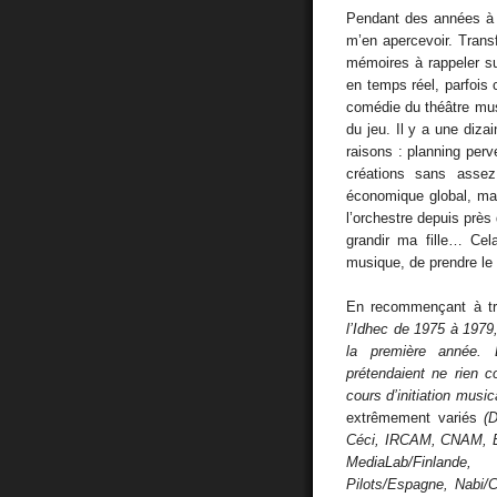
Pendant des années à a
m’en apercevoir. Transf
mémoires à rappeler su
en temps réel, parfois 
comédie du théâtre musi
du jeu. Il y a une dizai
raisons : planning perv
créations sans assez
économique global, mau
l’orchestre depuis près 
grandir ma fille… Cel
musique, de prendre le
En recommençant à t
l’Idhec de 1975 à 1979
la première année. 
prétendaient ne rien c
cours d’initiation musi
extrêmement variés
(
Céci, IRCAM, CNAM, E
MediaLab/Finlande
Pilots/Espagne, Nabi/