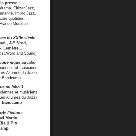
la presse :
lérama, CitizenJazz,
umanité, Impro Jazz,
utre quotidien,
 France Musique,
ves du XXIIe siècle
ail, J-F. Vrod,
S. Lemêtre
...
ist.Word and Sound)
ique-nique au labo
iennes et musiciens
es Allumés du Jazz)
r
Bandcamp
ue au labo 3
ciennes et musiciens
Les Allumés du Jazz)
r
Bandcamp
nyle
Fictions
el Martin
lla & Pitr
camp