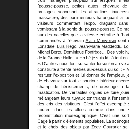
trois manèges principaux sur lesquels il es
(pousse-pousse, petites autos, chevaux de
bruitages sonorisant les attractions inaccess
massacre), des bonimenteurs haranguant la fou
visiteurs commentant l’expo, draguant dan
vomissant à la sortie du pousse-pousse. Ce ma
sur des nacelles que la vitesse entraîne à l’ho
commandés à l’écrivain
Alain Monvoisin
sont i
Lonsdale
,
Luis Rego
,
Jean-Marie Maddeddu
,
Lo
Michel Berto
,
Dominique Fonfrède
… Des voix hu
de la Grande Halle : « Ho hé je suis là, là tout e
». D’autres nous font sursauter lorsqu’on arrive 
construite à trente mètres au-dessus du sol : « 
resituer l’exposition et lui donner de l’ampleur, 
de chevaux sur tout le pourtour intérieur encerc
champ de hénissements, de dressage à la
mastication. De véritables orgues de foire jou
mélangeant leurs tuyaux tonitruants à l’ensemb
des cris des visiteurs. C’est l’effet escompté :
courent dans les allées comme dans une vra
reconstitution muséographique. C’est une sor
Cage à partir d’éléments populaires. La scénogr
et le choix des objets par
Zeev Gourarier
se 