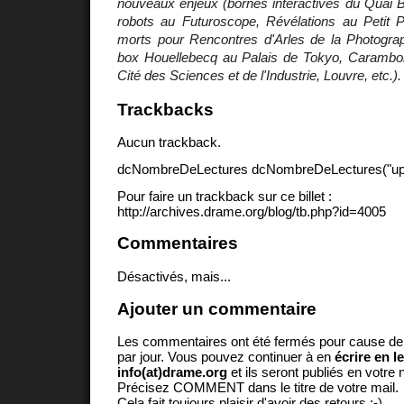
nouveaux enjeux (bornes interactives du Quai B
robots au Futuroscope, Révélations au Petit
morts pour Rencontres d'Arles de la Photograp
box Houellebecq au Palais de Tokyo, Carambo
Cité des Sciences et de l'Industrie, Louvre, etc.).
Trackbacks
Aucun trackback.
dcNombreDeLectures dcNombreDeLectures("upd
Pour faire un trackback sur ce billet :
http://archives.drame.org/blog/tb.php?id=4005
Commentaires
Désactivés, mais...
Ajouter un commentaire
Les commentaires ont été fermés pour cause d
par jour. Vous pouvez continuer à en
écrire en l
info(at)drame.org
et ils seront publiés en votr
Précisez COMMENT dans le titre de votre mail.
Cela fait toujours plaisir d'avoir des retours ;-)