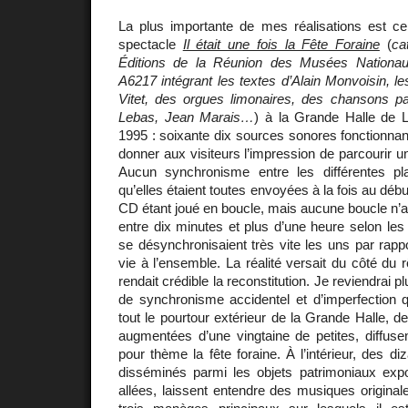
La plus importante de mes réalisations est cer
spectacle
Il était une fois la Fête Foraine
(
ca
Éditions de la Réunion des Musées Nationa
A6217 intégrant les textes d’Alain Monvoisin, l
Vitet, des orgues limonaires, des chansons 
Lebas, Jean Marais…
) à la Grande Halle de L
1995 : soixante dix sources sonores fonctionn
donner aux visiteurs l’impression de parcourir une
Aucun synchronisme entre les différentes pl
qu’elles étaient toutes envoyées à la fois au déb
CD étant joué en boucle, mais aucune boucle n’
entre dix minutes et plus d’une heure selon les
se désynchronisaient très vite les uns par rapp
vie à l’ensemble. La réalité versait du côté du rê
rendait crédible la reconstitution. Je reviendrai p
de synchronisme accidentel et d’imperfection 
tout le pourtour extérieur de la Grande Halle, 
augmentées d’une vingtaine de petites, diffus
pour thème la fête foraine. À l’intérieur, des di
disséminés parmi les objets patrimoniaux ex
allées, laissent entendre des musiques origina