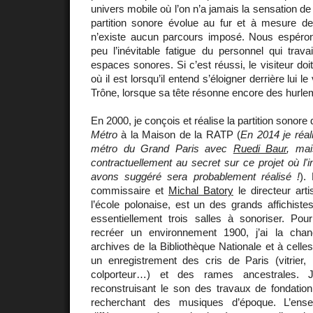
univers mobile où l’on n’a jamais la sensation de
partition sonore évolue au fur et à mesure de c
n’existe aucun parcours imposé. Nous espéro
peu l’inévitable fatigue du personnel qui trav
espaces sonores. Si c’est réussi, le visiteur doit
où il est lorsqu’il entend s’éloigner derrière lui 
Trône, lorsque sa tête résonne encore des hurle
En 2000, je conçois et réalise la partition sonore 
Métro
à la Maison de la RATP (
En 2014 je réal
métro du Grand Paris avec
Ruedi Baur
, mai
contractuellement au secret sur ce projet où l
avons suggéré sera probablement réalisé !
).
commissaire et
Michal Batory
le directeur arti
l’école polonaise, est un des grands affichiste
essentiellement trois salles à sonoriser. Pour
recréer un environnement 1900, j’ai la cha
archives de la Bibliothèque Nationale et à celle
un enregistrement des cris de Paris (vitrie
colporteur…) et des rames ancestrales. J
reconstruisant le son des travaux de fondation
recherchant des musiques d’époque. L’ense