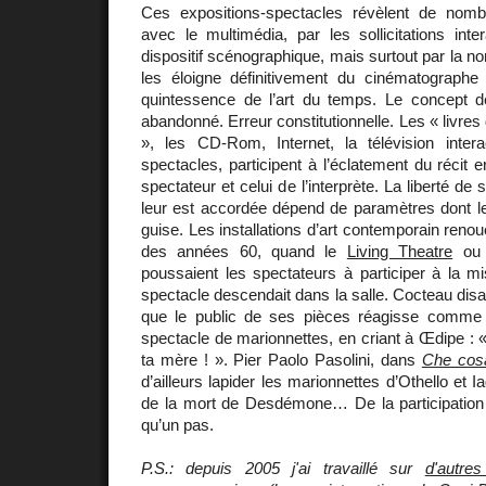
Ces expositions-spectacles révèlent de no
avec le multimédia, par les sollicitations int
dispositif scénographique, mais surtout par la non
les éloigne définitivement du cinématographe p
quintessence de l’art du temps. Le concept de
abandonné. Erreur constitutionnelle. Les « livres
», les CD-Rom, Internet, la télévision interac
spectacles, participent à l’éclatement du récit 
spectateur et celui de l’interprète. La liberté de
leur est accordée dépend de paramètres dont le
guise. Les installations d’art contemporain reno
des années 60, quand le
Living Theatre
ou
poussaient les spectateurs à participer à la m
spectacle descendait dans la salle. Cocteau disait
que le public de ses pièces réagisse comme 
spectacle de marionnettes, en criant à Œdipe : «
ta mère ! ». Pier Paolo Pasolini, dans
Che cosa
d’ailleurs lapider les marionnettes d’Othello et I
de la mort de Desdémone… De la participation à l
qu’un pas.
P.S.: depuis 2005 j'ai travaillé sur
d'autres