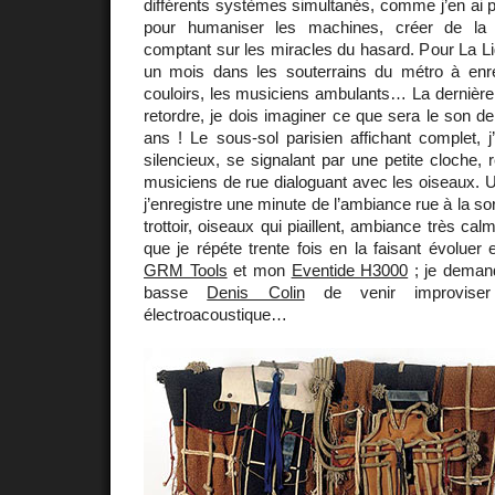
différents systèmes simultanés, comme j’en ai pri
pour humaniser les machines, créer de la vi
comptant sur les miracles du hasard. Pour La Li
un mois dans les souterrains du métro à enre
couloirs, les musiciens ambulants… La dernière 
retordre, je dois imaginer ce que sera le son de
ans ! Le sous-sol parisien affichant complet, 
silencieux, se signalant par une petite cloche, 
musiciens de rue dialoguant avec les oiseaux. Un
j’enregistre une minute de l’ambiance rue à la sor
trottoir, oiseaux qui piaillent, ambiance très cal
que je répéte trente fois en la faisant évoluer
GRM Tools
et mon
Eventide H3000
; je demand
basse
Denis Colin
de venir improviser 
électroacoustique…