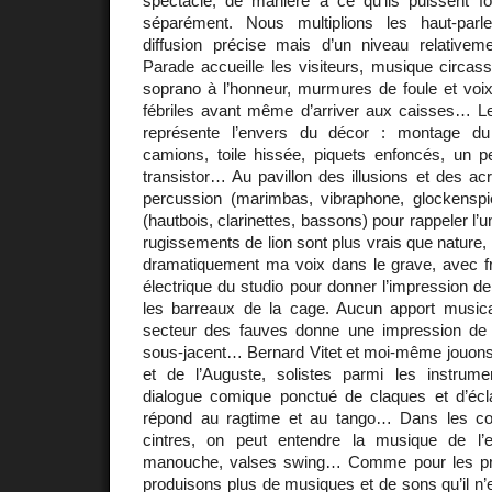
spectacle, de manière à ce qu’ils puissent f
séparément. Nous multiplions les haut-par
diffusion précise mais d’un niveau relativeme
Parade accueille les visiteurs, musique circa
soprano à l’honneur, murmures de foule et voix
fébriles avant même d’arriver aux caisses… Le
représente l’envers du décor : montage du 
camions, toile hissée, piquets enfoncés, un
transistor… Au pavillon des illusions et des acr
percussion (marimbas, vibraphone, glockenspi
(hautbois, clarinettes, bassons) pour rappeler l
rugissements de lion sont plus vrais que nature,
dramatiquement ma voix dans le grave, avec fr
électrique du studio pour donner l’impression de
les barreaux de la cage. Aucun apport musica
secteur des fauves donne une impression de
sous-jacent… Bernard Vitet et moi-même jouons 
et de l’Auguste, solistes parmi les instrume
dialogue comique ponctué de claques et d’éclat
répond au ragtime et au tango… Dans les cou
cintres, on peut entendre la musique de l’
manouche, valses swing… Comme pour les pro
produisons plus de musiques et de sons qu’il n’e