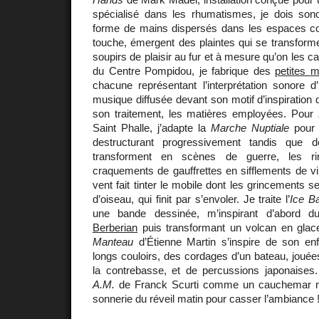
spécialisé dans les rhumatismes, je dois son
forme de mains dispersés dans les espaces c
touche, émergent des plaintes qui se transform
soupirs de plaisir au fur et à mesure qu’on les
du Centre Pompidou, je fabrique des
petites m
chacune représentant l’interprétation sonore d
musique diffusée devant son motif d’inspiration de
son traitement, les matières employées. Pour
Saint Phalle, j’adapte la
Marche Nuptiale
pour 
destructurant progressivement tandis que 
transforment en scènes de guerre, les ri
craquements de gauffrettes en sifflements de vip
vent fait tinter le mobile dont les grincements 
d’oiseau, qui finit par s’envoler. Je traite l’
Ice B
une bande dessinée, m’inspirant d’abord 
Berberian
puis transformant un volcan en glac
Manteau
d’Étienne Martin s’inspire de son en
longs couloirs, des cordages d’un bateau, joué
la contrebasse, et de percussions japonaises
A.M.
de Franck Scurti comme un cauchemar m
sonnerie du réveil matin pour casser l’ambiance 