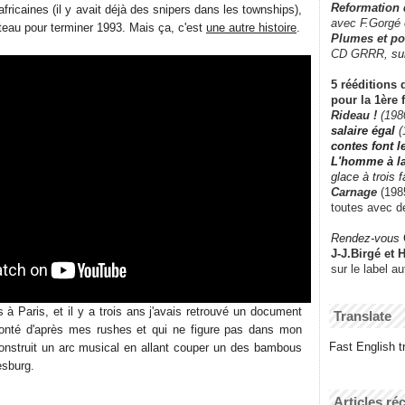
Reformation
fricaines (il y avait déjà des snipers dans les townships),
avec F.Gorgé
gâteau pour terminer 1993. Mais ça, c'est
une autre histoire
.
Plumes et po
CD GRRR,
su
5 rééditions 
pour la 1ère 
Rideau !
(198
salaire égal
(
contes font 
L'homme à l
glace à trois 
Carnage
(1985
toutes avec d
Rendez-vous
J-J.Birgé et 
sur le label a
à Paris, et il y a trois ans j'avais retrouvé un document
Translate
monté d'après mes rushes et qui ne figure pas dans mon
Fast English tr
onstruit un arc musical en allant couper un des bambous
esburg.
Articles ré