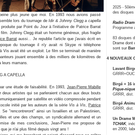
2025 - 50è
des disque
peine plus jeune que moi. En 1993 nous avions passé
emble lors du tournage de
Idir & Johnny Clegg a capella
Radio Dram
produite par Point du Jour à l'initiative de Patrice Barrat
Programme a
 film. Johnny Clegg était un homme généreux, plus fragile
83 disques d
ice Barrat
aussi... Je republie l'article que j'avais écrit en
Drame dont c
poque du tournage il n'y avait ni Skype ni téléphone
sont sur
Ba
 Vis avait été un exploit. Le film se terminait de manière
hanteurs jouant ensemble à des milliers de kilomètres de
4 NOUVEAUX
à leurs mamans.
Lavant Birg
GRRR+OUCH!,
G A CAPELLA
Birgé + 16 i
r une étude de faisabilité. En 1993,
Jean-Pierre Mabille
Pique-nique
 deux artistes qui se parleraient chacun aux deux bouts
GRRR, dist.
ommuniqueraient par satellite en vidéo compressée pendant
Birgé
Anima
otocole initié par les auteurs de la série
Vis à Vis
,
Patrice
GRRR, dist.
Se "rencontreront" ainsi un Israélien et un Palestinien,
illes et une des champs, un syndicaliste allemand et un
Un Drame Mu
remise de mes conclusions, Jean-Pierre me propose de
TCHAK
, iné
en 2000, lab
 que je n'ai plus filmé depuis vingt ans !