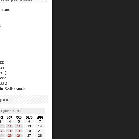
inions
D
azz
ton
ll.)
mage
 JJB
du XXIIe siècle
jour
«
juillet 2019
»
er
jeu
ven
sam
dim
3
4
5
6
7
10
11
12
13
14
17
18
19
20
21
24
25
26
27
28