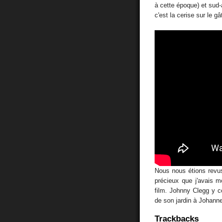
à cette époque) et sud-a
c'est la cerise sur le 
Nous nous étions revus 
précieux que j'avais 
film. Johnny Clegg y c
de son jardin à Johann
Trackbacks