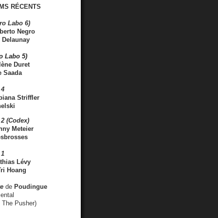
MS RÉCENTS
ro Labo 6)
berto Negro
 Delaunay
ro Labo 5)
lène Duret
e Saada
 4
iana Striffler
elski
2 (Codex)
nny Meteier
esbrosses
 1
thias Lévy
ri Hoang
ve
de
Poudingue
ental
. The Pusher)