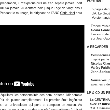
PORTRAIT
préparation, il m'explique qu'il ne s'en sépare jamais, dort
qu'il n'a jamais vu d'enfant noir jusque l'âge de vingt ans !
6 pages dans
. Pendant le tournage, le dirigeant de l'ANC
Chris Hani
sera
d'A. Le Gouë
Version angl
France Musiqu
Ocora Couleu
Émission de F
sur Jean-Jacq
À REGARDER
Perspectives
inspiré par le 
Nicolas Claus
Valéry Faidhe
John Sanbo
Nonselves
, 
avec les vid
LP & CD
UN P
équilibrer les personnalités des deux artistes. Idir semble
'air de planer complètement. Le premier était ingénieur
Le CENTENAI
avec 15 musi
st un universitaire qui parle et compose en zoulou. Au
dist. Orkhêst
ce que je peux pour rendre son côté sympathique à Idir et