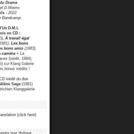
 du Drame
 et D.Meens
ils
- 2022
r Bandcamp
d'Un D.M.I.
fois en CD :
0)
,
À travail égal
1981),
Les bons
les bons amis
(1983),
a caméra
+ La
faces
(inédit, 1984),
) sur Klang Galerie
es bonus inédits !
CD inédit du duo
Hélène Sage
(1981)
utrichien Klanggalerie
anslation (click here)
cents par thème