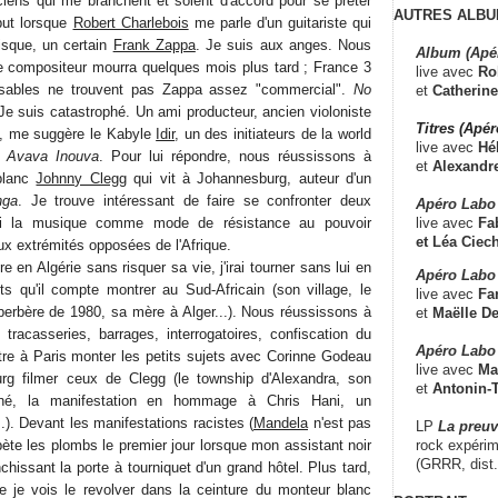
iens qui me branchent et soient d'accord pour se prêter
AUTRES ALBU
but lorsque
Robert Charlebois
me parle d'un guitariste qui
isque, un certain
Frank Zappa
. Je suis aux anges. Nous
Album (Apé
 compositeur mourra quelques mois plus tard ; France 3
live avec
Ro
nsables ne trouvent pas Zappa assez "commercial".
No
et
Catherine
e suis catastrophé. Un ami producteur, ancien violoniste
Titres (Apé
é, me suggère le Kabyle
Idir
, un des initiateurs de la world
live avec
Hé
e
Avava Inouva
. Pour lui répondre, nous réussissons à
et
Alexandr
 blanc
Johnny Clegg
qui vit à Johannesburg, auteur d'un
nga
. Je trouve intéressant de faire se confronter deux
Apéro Labo
live avec
Fab
isi la musique comme mode de résistance au pouvoir
et
Léa Ciech
ux extrémités opposées de l'Afrique.
e en Algérie sans risquer sa vie, j'irai tourner sans lui en
Apéro Labo 
ets qu'il compte montrer au Sud-Africain (son village, le
live avec
Fa
 berbère de 1980, sa mère à Alger...). Nous réussissons à
et
Maëlle D
tracasseries, barrages, interrogatoires, confiscation du
Apéro Labo
entre à Paris monter les petits sujets avec Corinne Godeau
live avec
Ma
urg filmer ceux de Clegg (le township d'Alexandra, son
et
Antonin-T
né, la manifestation en hommage à Chris Hani, un
). Devant les manifestations racistes (
Mandela
n'est pas
LP
La preu
rock expérim
pète les plombs le premier jour lorsque mon assistant noir
(GRRR, dist
nchissant la porte à tourniquet d'un grand hôtel. Plus tard,
que je vois le revolver dans la ceinture du monteur blanc