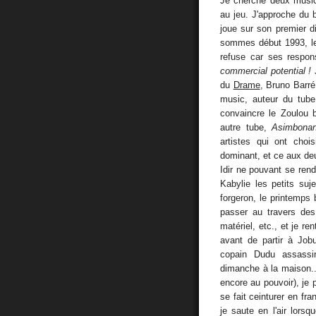
Je cherche deux music
au jeu. J'approche du 
joue sur son premier d
sommes début 1993, le
refuse car ses respo
commercial potential !
J
du
Drame
, Bruno Barr
music, auteur du tub
convaincre le Zoulou
autre tube,
Asimbona
artistes qui ont cho
dominant, et ce aux de
Idir ne pouvant se rendr
Kabylie les petits suj
forgeron, le printemps
passer au travers des 
matériel, etc., et je r
avant de partir à Job
copain Dudu assassi
dimanche à la maison...
encore au pouvoir), je 
se fait ceinturer en fra
je saute en l'air lors