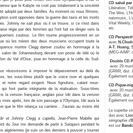
CD
salué par 
pense que le Kabyle ne croit pas totalement à la sincérité
Libération, Té
été adopté par deux familles. Au moment où nous filmons,
The Wire, L'H
ption sont opposées dans la guerre des taxis et les morts
natomusic, L'a
Vital Weekly,
es. Johnny ne sait plus où il se trouve, si ce n'est dans
etc.
aise régie par des femmes qui l'ont fait se diriger vers la
guerriers zoulous. Le film tourne progressivement en un
CD
Perspecti
ue où les mères des deux musiciens occupent toute la
avec
N.Chedm
séquence montre Clegg danser zoulou en hommage à la
A-T. Hoang, 
(MEG-AIMP, d
 salon de Johannesburg devant son poste de télé où le
llon du Val d'Oise, joue en hommage à la celle du Sud-
Double CD
P
avec 29 music
us réussissons à imposer le dépassement au delà du
(GRRR, dist. L
Également su
s, les sous-titres plutôt que le
voice over
et quelques
t et notre regard exigent. Nous fignolons, calant nous-
CD
Pique-niq
qui font partie intégrante de la réalisation. Sous-titres
avec 20 musi
s la version française, anglais pour Idir dans la version
(GRRR, dist. 
Également su
s mois après, lors de son passage à l'Olympia, Idir aura la
er que le film relança sa carrière... J'aurais au moins été
Le superbe vi
duo avec
Lion
Idir et Johnny Clegg a capella
, Jean-Pierre Mabille qui
sérigraphie d'
E
 Point du Jour me demande de partir à Sarajavo pendant le
est sur
Band
ns algériennes (je suis un des derniers à pouvoir y tourner