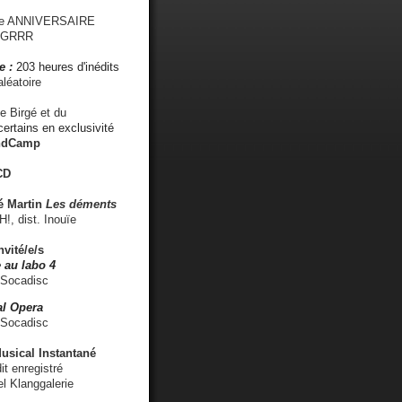
me ANNIVERSAIRE
s GRRR
e :
203 heures d'inédits
léatoire
e Birgé et du
ertains en exclusivité
ndCamp
CD
é
Martin
Les déments
 dist. Inouïe
nvité/e/s
 au labo 4
 Socadisc
l Opera
 Socadisc
sical Instantané
dit enregistré
el Klanggalerie