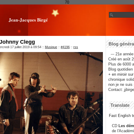
70
Jean-Jacques Birgé
 Johnny Clegg
Blog général
credi 17 juillet 2019 à 09:54
::
Musique
::
#4196
::
rss
--- 21e année 
Créé en août 2
Plus de 6000 ar
Blog quotidien f
+ en miroir su
chronique solida
non je ne suis 
Contact:
jjbirg
Translate
Fast English tr
CD
Les dém
de l'Académi