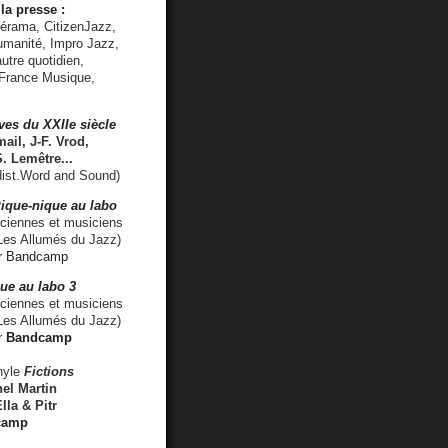
la presse :
lérama, CitizenJazz,
umanité, Impro Jazz,
utre quotidien,
 France Musique,
ves du XXIIe siècle
ail, J-F. Vrod,
S. Lemêtre
...
ist.Word and Sound)
ique-nique au labo
iennes et musiciens
es Allumés du Jazz)
r
Bandcamp
ue au labo 3
ciennes et musiciens
Les Allumés du Jazz)
r
Bandcamp
nyle
Fictions
el Martin
lla & Pitr
camp