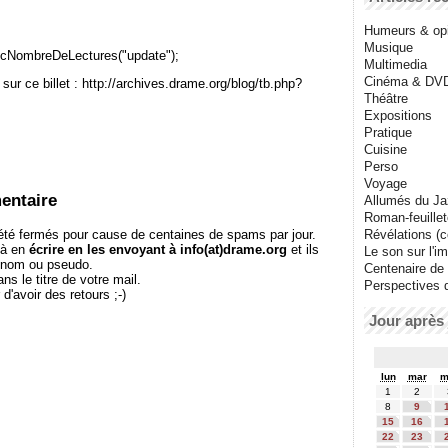
Humeurs & op
Musique
cNombreDeLectures("update");
Multimedia
Cinéma & DV
sur ce billet : http://archives.drame.org/blog/tb.php?
Théâtre
Expositions
Pratique
Cuisine
Perso
Voyage
entaire
Allumés du J
Roman-feuille
té fermés pour cause de centaines de spams par jour.
Révélations (co
 à en
écrire en les envoyant à info(at)drame.org
et ils
Le son sur l'i
e nom ou pseudo.
Centenaire de
le titre de votre mail.
Perspectives 
r d'avoir des retours ;-)
Jour après 
lun
mar
m
1
2
8
9
15
16
22
23