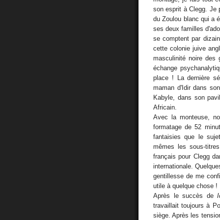
son esprit à Clegg. Je 
du Zoulou blanc qui a 
ses deux familles d'ado
se comptent par dizain
cette colonie juive angl
masculinité noire des 
échange psychanalytiq
place ! La dernière 
maman d'Idir dans son
Kabyle, dans son pavi
Africain.
Avec la monteuse, no
formatage de 52 minute
fantaisies que le suje
mêmes les sous-titres 
français pour Clegg dan
internationale. Quelque
gentillesse de me confi
utile à quelque chose !
Après le succès de
travaillait toujours à
siège. Après les tensio