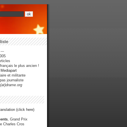
iste
---
005
ticles
rançais le plus ancien !
r Mediapart
ire et militante
pas journaliste
e(at)drame.org
anslation (click here)
ents
, Grand Prix
e Charles Cros