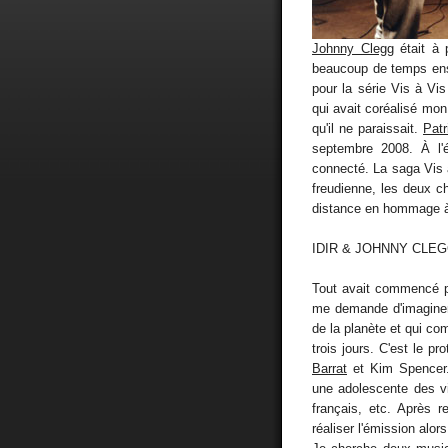
Johnny Clegg
était à 
beaucoup de temps ens
pour la série Vis à Vis 
qui avait coréalisé mon
qu'il ne paraissait.
Patr
septembre 2008. À l'é
connecté. La saga Vis à
freudienne, les deux c
distance en hommage 
IDIR & JOHNNY CLEG
Tout avait commencé pa
me demande d'imaginer
de la planète et qui c
trois jours. C'est le pr
Barrat
et Kim Spencer. 
une adolescente des v
français, etc. Après 
réaliser l'émission alors