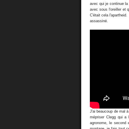
avec qui je continue la 
avec sous l'oreiller et 
C'était cela l'apartheid
assassiné.
J'ai beaucoup de mal à 
mépriser Clegg qui a l
agronome, le second e
montage, je fais tout 