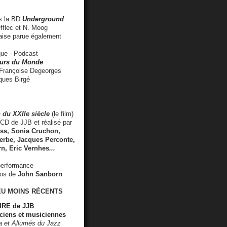
 la BD
Underground
fflec et N. Moog
aise
parue également
e - Podcast
rs du Monde
rançoise Degeorges
ues Birgé
 du XXIIe siècle
(le film)
CD de JJB et réalisé par
s, Sonia Cruchon,
rbe, Jacques Perconte,
rn
,
Eric Vernhes
...
performance
éos de
John Sanborn
EU MOINS RÉCENTS
RE de JJB
ciens et musiciennes
ra et Allumés du Jazz