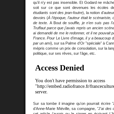
qu'il n'y est pas insensible. Et Godard ne mâc
soit sur ce que sont devenues les écoles d
étudiants sont des jean-foutre
), la notion d'aute
devoirs (
À l’époque, l’auteur était le scénariste, 
de texte.
A Bout de souffle
, je n’en suis pas l’
Truffaut parce que j’avais repris un ancien scéna
ai demandé de me le redonner, et il ne pouvait pa
France. Pour
Le Livre d’image
, il y a beaucoup 
par un ami
), sur sa Palme d'Or "spéciale" à Can
mépris comme un prix de consolation, sur la lang
politique, sur ses rêves, sur l'âge, etc.
Sur sa tombe il imagine qu'on pourrait écrire
"
d'Anne-Marie Miéville, sa compagne,
"J'ai des 
cet article j'aurais pu le singer en écrivant
L'