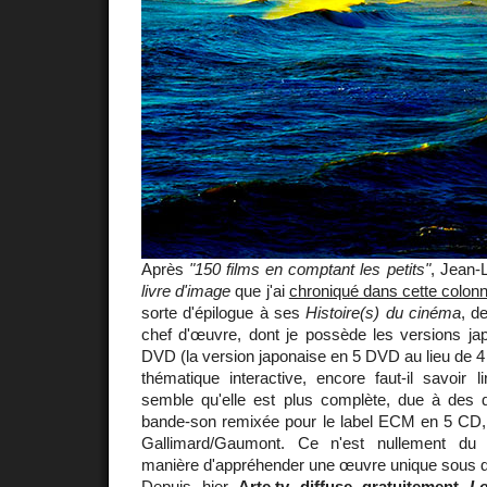
Après
"150 films en comptant les petits"
, Jean
livre d'image
que j'ai
chroniqué dans cette colon
sorte d'épilogue à ses
Histoire(s) du cinéma
, d
chef d'œuvre, dont je possède les versions jap
DVD (la version japonaise en 5 DVD au lieu de 4
thématique interactive, encore faut-il savoir l
semble qu'elle est plus complète, due à des qu
bande-son remixée pour le label ECM en 5 CD, e
Gallimard/Gaumont. Ce n'est nullement du 
manière d'appréhender une œuvre unique sous de
Depuis hier
Arte.tv diffuse gratuitement
Le