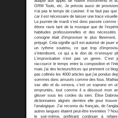
adapté aux applis de Native Instruments et au
GRM Tools, etc. Je prévois aussi de provision
n'ai pas le temps de cuisiner. Il ne faut pas que j
car il est nécessaire de laisser une trace visuell
La journée de mardi s'est donc passée comme s
étions ravis tant de la musique que de l'expér
habitudes professionnelles et des nécessités 
consigne était d'improviser le plus librement,
préjugé. Cela signifie qu'il est autorisé de jouer
un rythme soutenu, ce que trop d'improvi
s'interdisent, ce qui a le don de m'ennuyer pl
L'improvisation n'est pas un genre. C'est
raccourcir le temps entre la composition et l'int
mais j'ai des lecteurs/trices qui prennent ce blog
pas coltinés les 4000 articles que j'ai pondus d
sommes donc amusés comme des fous. Mathia
sax alto et du venova, c'est un soprano en ut 
empruntés, tout comme il a désossé mon arc
glisser sous les cordes du sien. Élise Dabro
dictionnaires alignés derrière elle pour trouv
l'analogique. J'ai reconnu du français, de l'angla
autres langues étaient peut-être inventées ? Nou
le soir-même, préférant continuer à refa