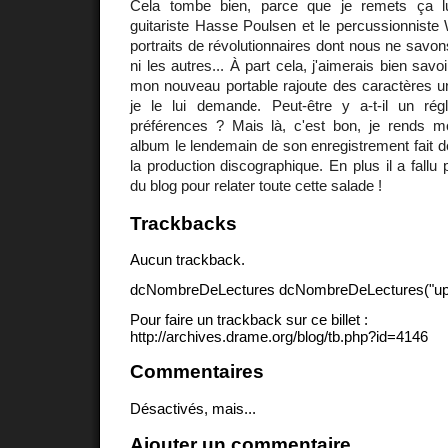
Cela tombe bien, parce que je remets ça l
guitariste Hasse Poulsen et le percussionniste
portraits de révolutionnaires dont nous ne savon
ni les autres... À part cela, j'aimerais bien savo
mon nouveau portable rajoute des caractères u
je le lui demande. Peut-être y a-t-il un ré
préférences ? Mais là, c'est bon, je rends mo
album le lendemain de son enregistrement fait 
la production discographique. En plus il a fallu
du blog pour relater toute cette salade !
Trackbacks
Aucun trackback.
dcNombreDeLectures dcNombreDeLectures("upd
Pour faire un trackback sur ce billet :
http://archives.drame.org/blog/tb.php?id=4146
Commentaires
Désactivés, mais...
Ajouter un commentaire