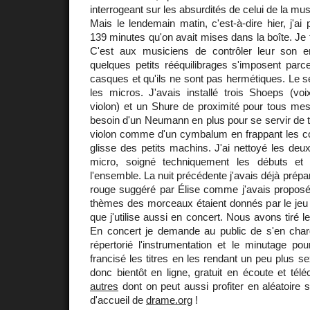
interrogeant sur les absurdités de celui de la mu
Mais le lendemain matin, c'est-à-dire hier, j'ai
139 minutes qu'on avait mises dans la boîte. Je 
C'est aux musiciens de contrôler leur son e
quelques petits rééquilibrages s'imposent par
casques et qu'ils ne sont pas hermétiques. Le se
les micros. J'avais installé trois Shoeps (voi
violon) et un Shure de proximité pour tous mes
besoin d'un Neumann en plus pour se servir de
violon comme d'un cymbalum en frappant les cor
glisse des petits machins. J'ai nettoyé les deux
micro, soigné techniquement les débuts et 
l'ensemble. La nuit précédente j'avais déjà prép
rouge suggéré par Élise comme j'avais proposé 
thèmes des morceaux étaient donnés par le je
que j'utilise aussi en concert. Nous avons tiré le
En concert je demande au public de s'en charge
répertorié l'instrumentation et le minutage pou
francisé les titres en les rendant un peu plus se
donc bientôt en ligne, gratuit en écoute et 
autres
dont on peut aussi profiter en aléatoire 
d'accueil de
drame.org
!