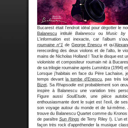
Bucarest était l'endroit idéal pour dégotter le 
Balanescu
intitulé
Balanescu
ou
Music by 
L'information est inexacte, car l'album s'
roumaine n°1
de
George Enescu
et qu'
Alexan
rerecording des deux violons et de l'alto, le vio
mains de Nicholas Holland ! Tout le disque est u
violoniste et compositeur roumain né à Bucarest.
de sa trilogie roumaine après
Luminitza
(1994) e
Lorsque j'habitais en face du Père Lachaise, 
temps devant
la tombe d'Enescu
, pas très lo
Bizet
. Sa
Rhapsodie
est probablement son œuvre
inspire à Balanescu une variation très pers
Figure aussi
SoulEtude
, une pièce autobio
enthousiasmante dont le sujet est l'exil, de se
son voyage autour du monde et de lui-même. J
trouve du Balanescu Quartet comme du Kronos Qu
de paraître
Sun Rings
de Terry Riley !). L'un et
façon très rock d'appréhender la musique class