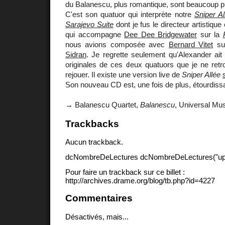
du Balanescu, plus romantique, sont beaucoup pl
C'est son quatuor qui interprète notre
Sniper Al
Sarajevo Suite
dont je fus le directeur artistique
qui accompagne
Dee Dee Bridgewater
sur la
nous avions composée avec
Bernard Vitet
su
Sidran
. Je regrette seulement qu'Alexander ait 
originales de ces deux quatuors que je ne retr
rejouer. Il existe une version live de
Sniper Allée
Son nouveau CD est, une fois de plus, étourdissa
→ Balanescu Quartet,
Balanescu
, Universal Mu
Trackbacks
Aucun trackback.
dcNombreDeLectures dcNombreDeLectures("upd
Pour faire un trackback sur ce billet :
http://archives.drame.org/blog/tb.php?id=4227
Commentaires
Désactivés, mais...