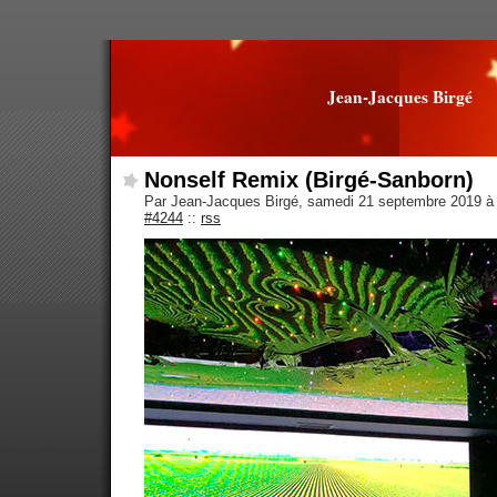
Jean-Jacques Birgé
Nonself Remix (Birgé-Sanborn)
Par Jean-Jacques Birgé, samedi 21 septembre 2019 à
#4244
::
rss