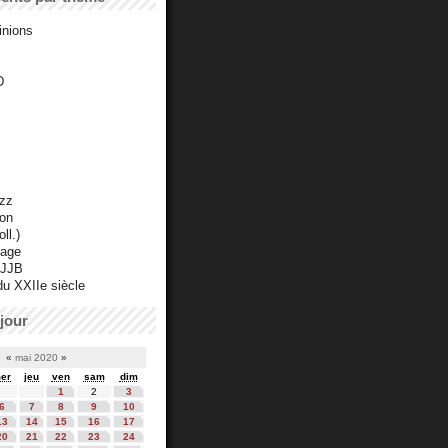
inions
D
azz
ton
ll.)
mage
 JJB
du XXIIe siècle
jour
«
mai 2020
»
er
jeu
ven
sam
dim
1
2
3
6
7
8
9
10
13
14
15
16
17
20
21
22
23
24