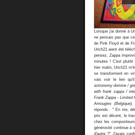
Lorsque j'ai donné à U
ne pensais pas que cel
de Pink Floyd et de F
Urich21 aient été téléch
pensez, Zappa improv
minutes ! C'est plutôt
hier matin, Urich21 m'éc
se transforment en viny
vais voir le lien qu'
astronomy domine / gree
with frank zappa / int
Frank Zappa - Limited t
Amougies (Belgique),
réponds : " En rire, dé
prix est décent, le tra
chez les compositeurs,
générosité continue à s
d'autre ?" J'avais con