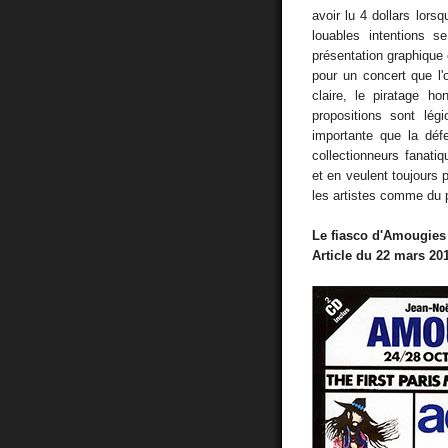
avoir lu 4 dollars lorsq
louables intentions s
présentation graphique 
pour un concert que l'
claire, le piratage h
propositions sont lég
importante que la déf
collectionneurs fanati
et en veulent toujours 
les artistes comme du pu
Le fiasco d'Amougies
Article du 22 mars 2019