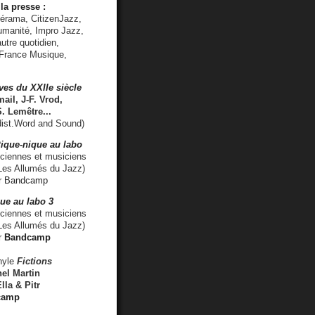
la presse :
lérama, CitizenJazz,
umanité, Impro Jazz,
utre quotidien,
 France Musique,
ves du XXIIe siècle
ail, J-F. Vrod,
S. Lemêtre
...
ist.Word and Sound)
ique-nique au labo
iennes et musiciens
es Allumés du Jazz)
r
Bandcamp
ue au labo 3
ciennes et musiciens
Les Allumés du Jazz)
r
Bandcamp
nyle
Fictions
el Martin
lla & Pitr
camp