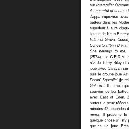
sur
Interstellar Overdri
A saucerful of secrets
!
Zappa improvise avec A
batteur dans les Mothe
supérieur à leurs disque
l'orgue de Keith Emers
Edito el Gruva, Countr
Concerto n°6 in B Fla
She belongs to me, 
(25'54) ; le G.E.R.M. 
n°2
de Terrry Riley et
joue avec Caravan su
puis le groupe joue
As 
Feelin' Squealin'
(je r
Get Up !
. Il semble qu
souvenir de leur batte
avec East of Eden. 
surtout je peux réécou
minutes 42 secondes de
mirror
. Il présente le
quelque chose s'il n'y 
que celui-ci joue. Br