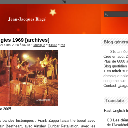
70
Jean-Jacques Birgé
gies 1969 [archives]
Blog général
ndi 4 mai 2020 à 06:48
::
Musique
::
#4418
::
rss
--- 21e année 
Créé en août 2
Plus de 6000 ar
Blog quotidien f
+ en miroir su
chronique solida
non je ne suis 
Contact:
jjbirg
Translate
re 2005
Fast English tr
CD
Les dém
es bandes historiques : Frank Zappa faisant le boeuf avec
de l'Académi
in Beefheart, avec Ainsley Dunbar Retaliation, avec les