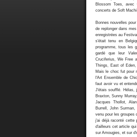
Blossom Toes, avec C
concerts de Soft Machin
Bonnes nouvelles pour N
de replonger dans mes 
enregistrées au Festiva
s'était tenu en Belgiq
programme, tous les g
gardé que leur
Vale
Cruciferius, We Free a
Things, East of Eden,
Mais le choc fut pour 
l'Art Ensemble de Chi
faut avoir vu et entend
J'étais soufflé. Hélas,
Braxton, Sunny Murray
Jacques Thollot, Ala
Burrell, John Surman, 
venu pour les groupes q
j'ai déjà raconté cette
d'ailleurs cet article q
sur Amougies, et sur d'