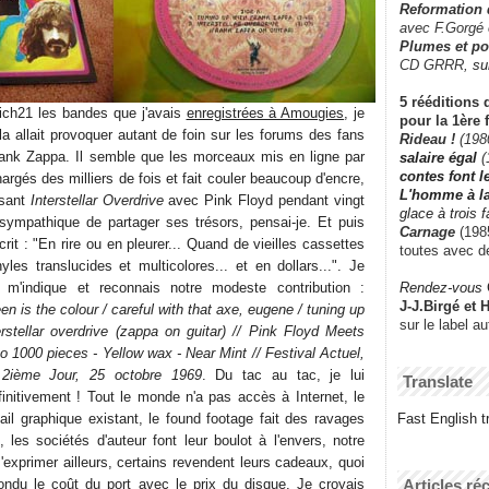
Reformation
avec F.Gorgé
Plumes et po
CD GRRR,
su
5 rééditions 
rich21 les bandes que j'avais
enregistrées à Amougies
, je
pour la 1ère 
a allait provoquer autant de foin sur les forums des fans
Rideau !
(198
rank Zappa. Il semble que les morceaux mis en ligne par
salaire égal
(
contes font 
argés des milliers de fois et fait couler beaucoup d'encre,
L'homme à l
isant
Interstellar Overdrive
avec Pink Floyd pendant vingt
glace à trois 
 sympathique de partager ses trésors, pensai-je. Et puis
Carnage
(1985
rit : "En rire ou en pleurer... Quand de vieilles cassettes
toutes avec d
les translucides et multicolores... et en dollars...". Je
Rendez-vous
il m'indique et reconnais notre modeste contribution :
J-J.Birgé et 
n is the colour / careful with that axe, eugene / tuning up
sur le label a
erstellar overdrive (zappa on guitar) // Pink Floyd Meets
o 1000 pieces - Yellow wax - Near Mint // Festival Actuel,
 2ième Jour, 25 octobre 1969
. Du tac au tac, je lui
Translate
finitivement ! Tout le monde n'a pas accès à Internet, le
vail graphique existant, le found footage fait des ravages
Fast English tr
 les sociétés d'auteur font leur boulot à l'envers, notre
'exprimer ailleurs, certains revendent leurs cadeaux, quoi
Articles ré
fondu le coût du port avec le prix du disque. Je croyais