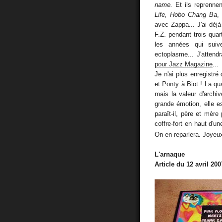
name.
Et ils reprennen
Life, Hobo Chang Ba
,
avec Zappa... J'ai déjà
F.Z. pendant trois qua
les années qui sui
ectoplasme... J'attend
pour Jazz Magazine
...
Je n'ai plus enregistré
et Ponty à Biot ! La qu
mais la valeur d'archi
grande émotion, elle e
paraît-il, père et mère
coffre-fort en haut d'u
On en reparlera. Joyeux 
L'arnaque
Article du 12 avril 200