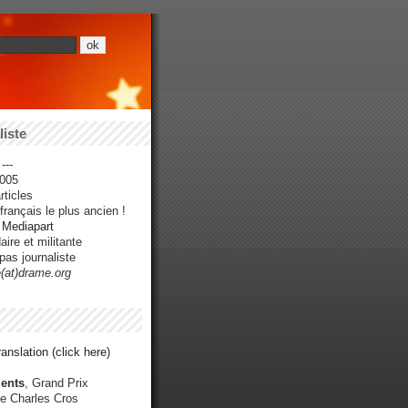
iste
---
005
ticles
rançais le plus ancien !
r Mediapart
ire et militante
pas journaliste
e(at)drame.org
anslation (click here)
ents
, Grand Prix
e Charles Cros