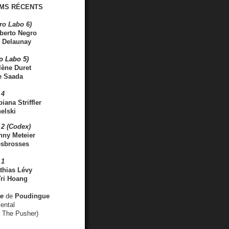
MS RÉCENTS
ro Labo 6)
berto Negro
 Delaunay
ro Labo 5)
lène Duret
e Saada
 4
iana Striffler
elski
2 (Codex)
nny Meteier
esbrosses
 1
thias Lévy
ri Hoang
ve
de
Poudingue
ental
. The Pusher)