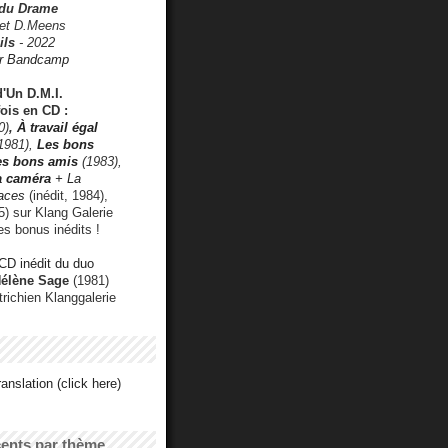
 du Drame
 et D.Meens
ils
- 2022
r Bandcamp
d'Un D.M.I.
fois en CD :
0)
,
À travail égal
1981),
Les bons
les bons amis
(1983),
a caméra
+ La
faces
(inédit, 1984),
) sur Klang Galerie
es bonus inédits !
CD inédit du duo
Hélène Sage
(1981)
utrichien Klanggalerie
anslation (click here)
cents par thème