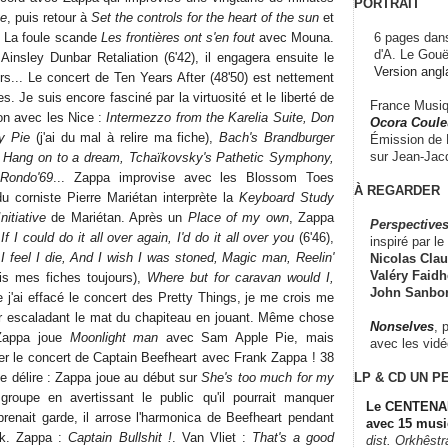
PORTRAIT
ve
, puis retour à
Set the controls for the heart of the sun
et
6 pages dans
 La foule scande
Les frontières ont s'en fout
avec Mouna.
d'A. Le Gouë
insley Dunbar Retaliation (6'42), il engagera ensuite le
Version angl
rs... Le concert de Ten Years After (48'50) est nettement
s. Je suis encore fasciné par la virtuosité et le liberté de
France Musiqu
on avec les Nice :
Intermezzo from the Karelia Suite, Don
Ocora Couleu
y Pie
(j'ai du mal à relire ma fiche),
Bach's Brandburger
Émission de F
sur Jean-Jacq
t, Hang on to a dream, Tchaïkovsky's Pathetic Symphony,
Rondo'69
... Zappa improvise avec les Blossom Toes
À REGARDER
du corniste Pierre Mariétan interprète la
Keyboard Study
Initiative
de Mariétan. Après un
Place of my own
, Zappa
Perspectives
r
If I could do it all over again, I'd do it all over you
(6'46),
inspiré par le 
I feel I die, And I wish I was stoned, Magic man, Reelin'
Nicolas Claus
Valéry Faidhe
elis mes fiches toujours),
Where but for caravan would I,
John Sanbo
e j'ai effacé le concert des Pretty Things, je me crois me
ur escaladant le mat du chapiteau en jouant. Même chose
Nonselves
, 
Zappa joue
Moonlight man
avec Sam Apple Pie, mais
avec les vid
ter le concert de Captain Beefheart avec Frank Zappa ! 38
LP & CD
UN P
 délire : Zappa joue au début sur
She's too much for my
 groupe en avertissant le public qu'il pourrait manquer
Le CENTENAI
prenait garde, il arrose l'harmonica de Beefheart pendant
avec 15 musi
eak. Zappa :
Captain Bullshit !
. Van Vliet :
That's a good
dist. Orkhêst