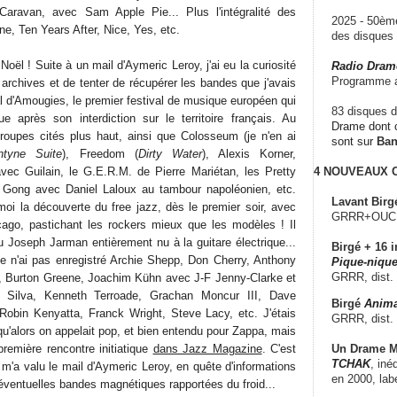
aravan, avec Sam Apple Pie... Plus l'intégralité des
2025 - 50è
e, Ten Years After, Nice, Yes, etc.
des disque
oël ! Suite à un mail d'Aymeric Leroy, j'ai eu la curiosité
Radio Dram
Programme a
archives et de tenter de récupérer les bandes que j'avais
l d'Amougies, le premier festival de musique européen qui
83 disques d
ue après son interdiction sur le territoire français. Au
Drame dont c
roupes cités plus haut, ainsi que Colosseum (je n'en ai
sont sur
Ba
ntyne Suite
), Freedom (
Dirty Water
), Alexis Korner,
vec Guilain, le G.E.R.M. de Pierre Mariétan, les Pretty
4 NOUVEAUX
 Gong avec Daniel Laloux au tambour napoléonien, etc.
Lavant Birg
moi la découverte du free jazz, dès le premier soir, avec
GRRR+OUCH!,
cago, pastichant les rockers mieux que les modèles ! Il
u Joseph Jarman entièrement nu à la guitare électrique...
Birgé + 16 i
 je n'ai pas enregistré Archie Shepp, Don Cherry, Anthony
Pique-nique
GRRR, dist.
, Burton Greene, Joachim Kühn avec J-F Jenny-Clarke et
n Silva, Kenneth Terroade, Grachan Moncur III, Dave
Birgé
Anima
Robin Kenyatta, Franck Wright, Steve Lacy, etc. J'étais
GRRR, dist.
u'alors on appelait pop, et bien entendu pour Zappa, mais
Un Drame Mu
 première rencontre initiatique
dans Jazz Magazine
. C'est
TCHAK
, iné
ui m'a valu le mail d'Aymeric Leroy, en quête d'informations
en 2000, lab
éventuelles bandes magnétiques rapportées du froid...