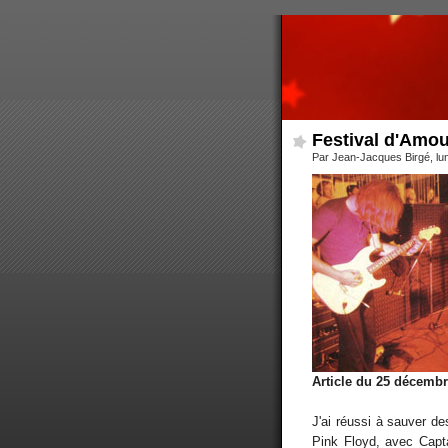
Festival d'Amou
Par Jean-Jacques Birgé, lu
Article du 25 décemb
J'ai réussi à sauver d
Pink Floyd, avec Capta