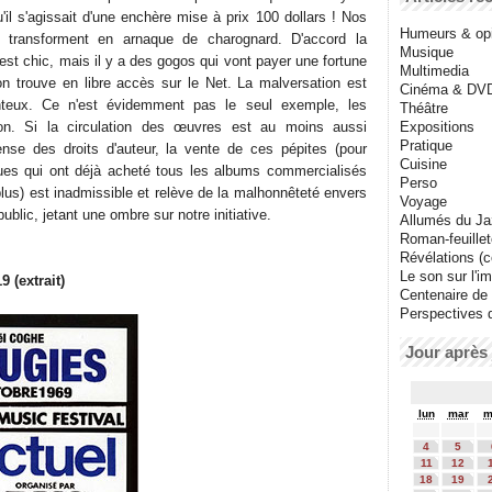
u'il s'agissait d'une enchère mise à prix 100 dollars ! Nos
Humeurs & op
e transforment en arnaque de charognard. D'accord la
Musique
est chic, mais il y a des gogos qui vont payer une fortune
Multimedia
on trouve en libre accès sur le Net. La malversation est
Cinéma & DV
onteux. Ce n'est évidemment pas le seul exemple, les
Théâtre
ion. Si la circulation des œuvres est au moins aussi
Expositions
Pratique
ense des droits d'auteur, la vente de ces pépites (pour
Cuisine
ques qui ont déjà acheté tous les albums commercialisés
Perso
plus) est inadmissible et relève de la malhonnêteté envers
Voyage
blic, jetant une ombre sur notre initiative.
Allumés du J
Roman-feuille
Révélations (co
Le son sur l'i
 (extrait)
Centenaire de
Perspectives 
Jour après 
lun
mar
m
4
5
11
12
18
19