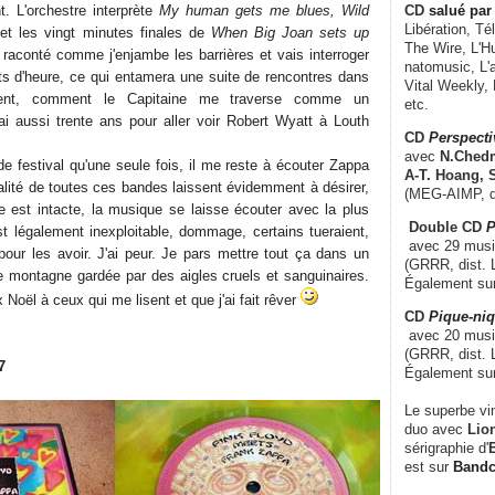
t. L'orchestre interprète
My human gets me blues, Wild
CD
salué par 
Libération, Té
 et les vingt minutes finales de
When Big Joan sets up
The Wire, L'H
 raconté comme j'enjambe les barrières et vais interroger
natomusic, L'a
rts d'heure, ce qui entamera une suite de rencontres dans
Vital Weekly,
vent, comment le Capitaine me traverse comme un
etc.
rai aussi trente ans pour aller voir Robert Wyatt à Louth
CD
Perspecti
avec
N.Chedm
 de festival qu'une seule fois, il me reste à écouter Zappa
A-T. Hoang, 
alité de toutes ces bandes laissent évidemment à désirer,
(MEG-AIMP, d
ve est intacte, la musique se laisse écouter avec la plus
Double CD
P
st légalement inexploitable, dommage, certains tueraient,
avec 29 music
 pour les avoir. J'ai peur. Je pars mettre tout ça dans un
(GRRR, dist. L
ne montagne gardée par des aigles cruels et sanguinaires.
Également su
Noël à ceux qui me lisent et que j'ai fait rêver
CD
Pique-niq
avec 20 musi
(GRRR, dist. 
7
Également su
Le superbe vi
duo avec
Lion
sérigraphie d'
E
est sur
Band