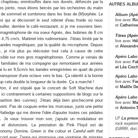
chapiteau, enmitouflés dans nos duvets, défoncés par la
AUTRES ALBU
es joints, nous étions bercés par les orchestres du matin
 de sommeil et sombrions dans les bras de (M)orphée. Le
Album (Apé
live avec
Ro
oi qui ai découvert le seul robinet d'eau froide où nous
et
Catherine
iller, derrière le café-restaurant, si je me souviens bien.
tit magnétophone de ma soeur Agnès, des bobines de 8 cm
Titres (Apé
4,75 cm/s. Matériel très rudimentaire. J'étais limité par le
live avec
Hé
bandes magnétiques, par la qualité du microphone. Depuis
et
Alexandr
s, je n'ai plus pu réécouter tout cela à cause de cette
Apéro Labo
ssible sur mes gros magnétophones. Comme je venais de
live avec
Fab
s familiales de ma compagne qui remontaient aux années
et
Léa Ciech
J'ai lu en 9,5cm/s les bandes enregistrées en quart de piste
ransposer d'une octave vers le bas. Ça ralentit à la bonne
Apéro Labo 
live avec
Fa
p cela double la longueur de la durée. Ça a marché !
et
Maëlle D
ton, il est stipulé que le concert de Soft Machine dure
ici contrairement à certaines suppositions de blogs sur le
Apéro Labo
arition des cuivres). J'étais déjà bien pinchecorné pour
live avec
Ma
point. Pas de coupure entre les morceaux, juste une petite
et
Antonin-T
 Ratledge qui me donne l'idée d'ajouter toutes ces pédales
LP
La preu
. Je veux trouver mon son, j'ajoute un modulateur en
rock expérim
et distorsions. La prestation de Pink Floyd est de
(GRRR, dist
ronomy Domine
,
Green is the colour
et
Careful with that
ccord avec Zappa qui improvise une vingtaine de minutes