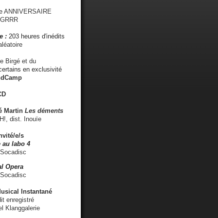
me ANNIVERSAIRE
s GRRR
e :
203 heures d'inédits
léatoire
e Birgé et du
ertains en exclusivité
ndCamp
CD
é
Martin
Les déments
 dist. Inouïe
nvité/e/s
 au labo 4
 Socadisc
l Opera
 Socadisc
sical Instantané
dit enregistré
el Klanggalerie