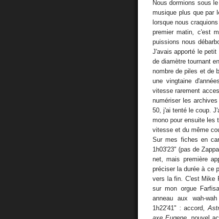
Nous dormions sous le 
musique plus que par l
lorsque nous craquions
premier matin, c'est m
puissions nous débarbou
J'avais apporté le pe
de diamètre tournant en 
nombre de piles et de 
une vingtaine d'année
vitesse rarement acce
numériser les archive
50, j'ai tenté le coup. 
mono pour ensuite les t
vitesse et du même cou
Sur mes fiches en car
1h03'23" (pas de Zappa 
net, mais première app
préciser la durée à ce 
vers la fin. C'est Mike
sur mon orgue Farfisa
anneau aux wah-wah 
1h22'41" : accord,
Ast
axe Eugene
, nouvel a