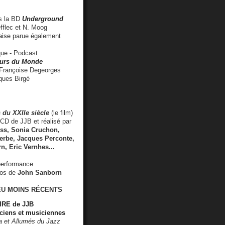
 la BD
Underground
fflec et N. Moog
aise
parue également
e - Podcast
rs du Monde
rançoise Degeorges
ues Birgé
 du XXIIe siècle
(le film)
CD de JJB et réalisé par
s, Sonia Cruchon,
rbe, Jacques Perconte,
rn
,
Eric Vernhes
...
performance
éos de
John Sanborn
EU MOINS RÉCENTS
RE de JJB
ciens et musiciennes
ra et Allumés du Jazz