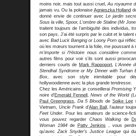
moins noir, mais tout aussi cruel,
Au royaume d
jamais vu. Ou la polonaise
Agnieszka Holland
d
donné envie de continuer avec
Le jardin secr
Sous la ville, Spoor, L'ombre de Staline (Mr Jone
traitent toujours de l'ambiguïté des individus, tra
son pays. J'ai été surpris par le culot et le tale
avec
Bad Luck Banging or Loony Porn
qui réfléc
où les mœurs tournent à la folie, me poussant à
m'importe si l'Histoire nous considère comm
autres films pour voir s'ils sont aussi provocan
derniers courts de
Mark Rappoport
,
L'Année d
Stendhal Syndrome or My Dinner with Turhan 
Box
, avec son style inimitable pour dég
hollywoodienne avec la plus grande tendresse.
Chez les Américains je conseillerai
Promising 
noire d'
Emerald Fennell
,
News of the World (L
Paul Greengrass
,
Da 5 Bloods
de
Spike Lee
s
Vietnam,
Uncle Frank
d'
Alan Ball
, l'auteur tou
Feet Under
. Pour les amateurs de science-ficti
vous pouvez regarder
Chaos Walking
de
D
Woman 1984
de
Patty Jenkins
, vous perdr
qu'avec
Zack Snyder's Justice League
qui du