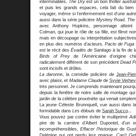
interminables.
The Dry
est un bon thriller austra
et puis les grands espaces, cela fait du bie
voyager, même si l'enfermement est d'une autre
aussi dans la série policière
Mystery Road
.
The 
avec Anthony Hopkins, personnage atteint d
Colman, qui joue le rôle de sa fille, est filmé n
mais en découpage ou interprétation subjectives,
en plus des numéros d'acteurs.
Pacto de Fuga
est le récit des
Évadés de Santiago
à la fin de 
Birds of Prey
de l'Américaine d'origine ch
radicalement différent de son précédent
Dead P
sont incisifs et drôles.
La daronne
, la comédie policière de
Jean-Pie
avec plaisir, et
Madame Claude
de
Syvie Verhe
très personnel. Je comprends maintenant pourqu
depuis la fenêtre de notre salle de montage qui
jardin de la célèbre proxénète qui venait simple
La jeune Céleste Brunnquell, vue aussi dans l
formidable dans
Les éblouis
de
Sarah Succo
...
Vous pouvez par contre éviter le multiprimé
Adi
pire de la carrière d'Albert Dupontel, d'un e
incompréhensibles,
Effacer l'historique
de Gusta
Delépine qui ont perdu leur gnaque,
Can't Ge