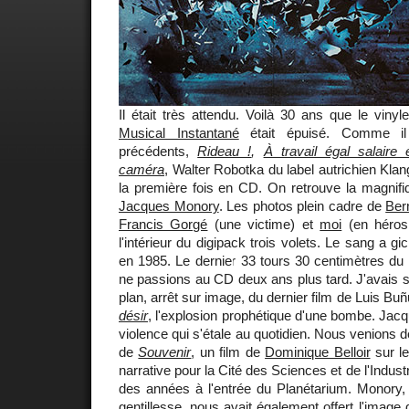
Il était très attendu. Voilà 30 ans que le viny
Musical Instantané
était épuisé. Comme il l
précédents,
Rideau !
,
À travail égal salaire 
caméra
, Walter Robotka du label autrichien Klang
la première fois en CD. On retrouve la magnifi
Jacques Monory
. Les photos plein cadre de
Ber
Francis Gorgé
(une victime) et
moi
(en héros 
l'intérieur du digipack trois volets. Le sang a gicl
en 1985. Le dernier 33 tours 30 centimètres d
ne passions au CD deux ans plus tard. J'avais s
plan, arrêt sur image, du dernier film de Luis Buñ
désir
, l'explosion prophétique d'une bombe. Jacq
violence qui s'étale au quotidien. Nous venions
de
Souvenir
, un film de
Dominique Belloir
sur le
narrative pour la Cité des Sciences et de l'Industri
des années à l'entrée du Planétarium. Monory, 
gentillesse, nous avait également offert l'image d