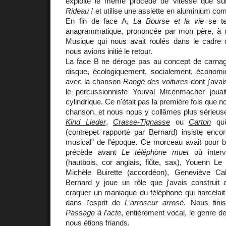
exploite le même procédé de vitesse que s
Rideau !
et utilise une assiette en aluminium co
En fin de face A,
La Bourse et la vie
se te
anagrammatique, prononcée par mon père, à u
Musique qui nous avait roulés dans le cadre 
nous avions initié le retour.
La face B ne déroge pas au concept de carnage
disque, écologiquement, socialement, économiq
avec la chanson
Rangé des voitures
dont j'avai
le percussionniste Youval Micenmacher jouai
cylindrique. Ce n'était pas la première fois que 
chanson, et nous nous y collâmes plus sérieu
Kind Lieder
,
Crasse-Tignasse
ou
Carton
qui
(contrepet rapporté par Bernard) insiste encor
musical" de l'époque. Ce morceau avait pour bu
précède avant
Le téléphone muet
où interv
(hautbois, cor anglais, flûte, sax), Youenn Le 
Michèle Buirette (accordéon), Geneviève Ca
Bernard y joue un rôle que j'avais construit d
craquer un maniaque du téléphone qui harcelai
dans l'esprit de
L'arroseur arrosé
. Nous finis
Passage à l'acte
, entièrement vocal, le genre d
nous étions friands.