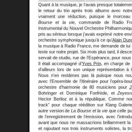
Quant à la musique, je l'avais presque totalemen
le retour du trio après trois albums avec notr
vraiment une réduction, puisque le morceau
Bourse et la vie
, commande de Radio Fra
Instrumental du Nouvel Orchestre Philharmoniqu
pris au sérieux lorsque j'avais exprimé notre en
orchestre symphonique jusqu'à ce qu'
Alain Dure
la musique à Radio France, me demande de lui 
texte sur notre projet. Six mois plus tard, il desc
servait de studio, rue de l'Espérance, pour nous 
Il était accompagné d'
Yves Prin
, en charge de l
d'ailleurs lors de son unique représentation à
Nous n'en restâmes pas là puisque nous nou
avec l'Ensemble de l'Itinéraire pour l'opéra-bo
orchestre d'harmonie de 80 musiciens pour
J
Bohringer et Dominique Fonfrède, et
Zeyesr
Hector Berlioz et à la république. Comme no
track" pour chaque réédition sur Klang Galeri
autre version de
La Bourse et la vie
que celle publ
de l'enregistrement de l'émission, avec l'intro
avant que nous ne massacrions brillamment la p
et rajoutant nos trois instruments solistes, la tr