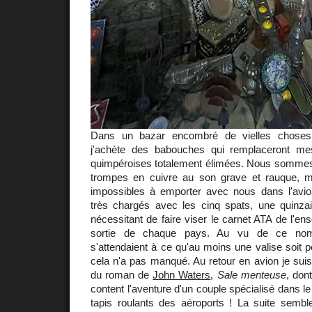
Dans un bazar encombré de vielles choses 
j'achète des babouches qui remplaceront m
quimpéroises totalement élimées. Nous sommes 
trompes en cuivre au son grave et rauque, mai
impossibles à emporter avec nous dans l'av
très chargés avec les cinq spats, une quinza
nécessitant de faire viser le carnet ATA de l'ens
sortie de chaque pays. Au vu de ce no
s'attendaient à ce qu'au moins une valise soit p
cela n'a pas manqué. Au retour en avion je sui
du roman de
John Waters
,
Sale menteuse
, don
content l'aventure d'un couple spécialisé dans l
tapis roulants des aéroports ! La suite sembl