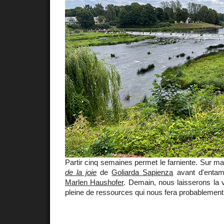
Partir cinq semaines permet le farniente. Sur ma
de la joie
de
Goliarda Sapienza
avant d'enta
Marlen Haushofer
. Demain, nous laisserons la v
pleine de ressources qui nous fera probablement