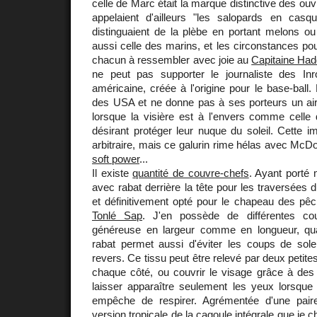
celle de Marc était la marque distinctive des ouv
appelaient d'ailleurs "les salopards en casq
distinguaient de la plèbe en portant melons ou
aussi celle des marins, et les circonstances pou
chacun à ressembler avec joie au
Capitaine Ha
ne peut pas supporter le journaliste des In
américaine, créée à l'origine pour le base-ball. E
des USA et ne donne pas à ses porteurs un air tr
lorsque la visière est à l'envers comme celle 
désirant protéger leur nuque du soleil. Cette 
arbitraire, mais ce galurin rime hélas avec McDo
soft power
...
Il existe
quantité de couvre-chefs
. Ayant porté
avec rabat derrière la tête pour les traversées du
et définitivement opté pour le chapeau des p
Tonlé Sap
. J'en possède de différentes cou
généreuse en largeur comme en longueur, qua
rabat permet aussi d'éviter les coups de sole
revers. Ce tissu peut être relevé par deux petites
chaque côté, ou couvrir le visage grâce à des
laisser apparaître seulement les yeux lorsque
empêche de respirer. Agrémentée d'une paire
version tropicale de la cagoule intégrale que je c