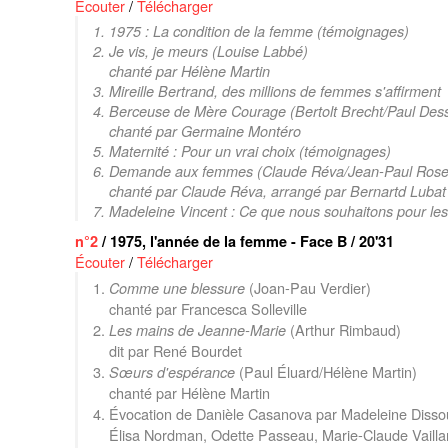
Écouter
/
Télécharger
1. 1975 : La condition de la femme (témoignages)
2.
Je vis, je meurs
(Louise Labbé)
chanté par Hélène Martin
3. Mireille Bertrand,
des millions de femmes s'affirment
4.
Berceuse
de
Mère Courage
(Bertolt Brecht/Paul Des
chanté par Germaine Montéro
5. Maternité :
Pour un vrai choix
(témoignages)
6.
Demande aux femmes
(Claude Réva/Jean-Paul Ros
chanté par Claude Réva, arrangé par Bernartd Lubat
7. Madeleine Vincent :
Ce que nous souhaitons pour le
n°2
/ 1975, l'année de la femme - Face B / 20'31
Écouter
/
Télécharger
1.
(Joan-Pau Verdier)
Comme une blessure
chanté par Francesca Solleville
2.
(Arthur Rimbaud)
Les mains de Jeanne-Marie
dit par René Bourdet
3.
(Paul Éluard/Hélène Martin)
Sœurs d'espérance
chanté par Hélène Martin
4. Évocation de Danièle Casanova par Madeleine Disso
Élisa Nordman, Odette Passeau, Marie-Claude Vaillan