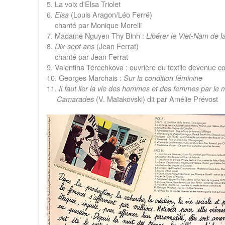
5. La voix d'Elsa Triolet
6.
(Louis Aragon/Léo Ferré)
Elsa
chanté par Monique Morelli
7. Madame Nguyen Thy Binh :
Libérer le Viet-Nam de l
8.
(Jean Ferrat)
Dix-sept ans
chanté par Jean Ferrat
9. Valentina Térechkova : ouvrière du textile devenue 
10. Georges Marchais :
Sur la condition féminine
11.
Il faut lier la vie des hommes et des femmes par le m
(V. Maïakovski) dit par Amélie Prévost
Camarades