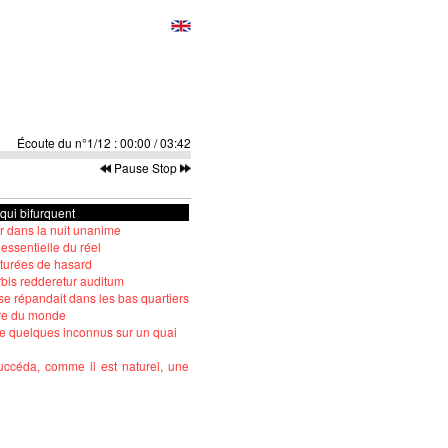
Écoute du n°1/12
:
00:00
/
03:42
Pause
Stop
 qui bifurquent
er dans la nuit unanime
 essentielle du réel
turées de hasard
rbis redderetur auditum
se répandait dans les bas quartiers
aire du monde
e quelques inconnus sur un quai
uccéda, comme il est naturel, une