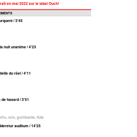
raît en mai 2022 sur le label Ouch!
GEMENTS
urquent / 3'45
la nuit unanime / 4'23
ielle du réel / 4'11
 de hasard / 3'51
erhu, voix, guimbarde, flûte
dderetur auditum / 14'25