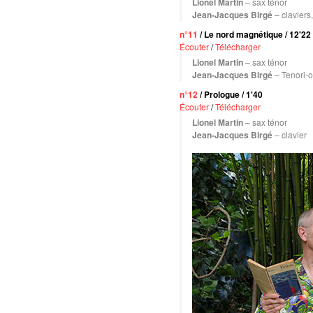
Lionel Martin
– sax ténor
Jean-Jacques Birgé
– claviers
n°11
/ Le nord magnétique / 12'22
Écouter
/
Télécharger
Lionel Martin
– sax ténor
Jean-Jacques Birgé
– Tenori-o
n°12
/ Prologue / 1'40
Écouter
/
Télécharger
Lionel Martin
– sax ténor
Jean-Jacques Birgé
– clavier