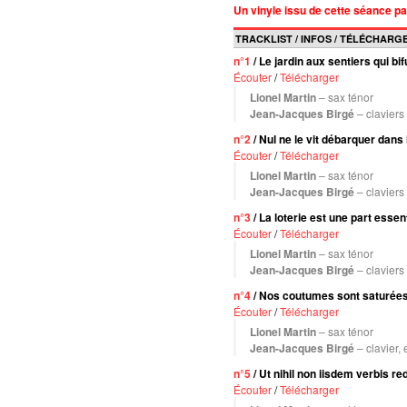
Un vinyle issu de cette séance pa
TRACKLIST / INFOS / TÉLÉCHAR
n°1
/ Le jardin aux sentiers qui bif
Écouter
/
Télécharger
Lionel Martin
– sax ténor
Jean-Jacques Birgé
– claviers
n°2
/ Nul ne le vit débarquer dans 
Écouter
/
Télécharger
Lionel Martin
– sax ténor
Jean-Jacques Birgé
– claviers
n°3
/ La loterie est une part essent
Écouter
/
Télécharger
Lionel Martin
– sax ténor
Jean-Jacques Birgé
– claviers
n°4
/ Nos coutumes sont saturées
Écouter
/
Télécharger
Lionel Martin
– sax ténor
Jean-Jacques Birgé
– clavier, 
n°5
/ Ut nihil non iisdem verbis re
Écouter
/
Télécharger