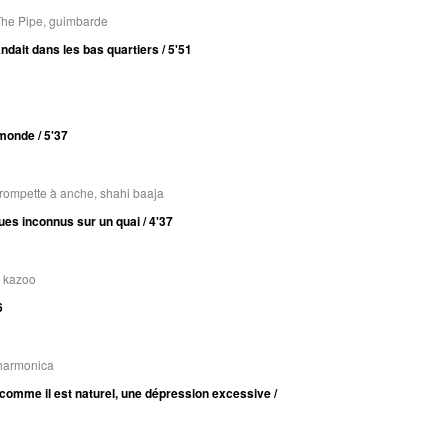
The Pipe, guimbarde
ndait dans les bas quartiers / 5'51
 monde / 5'37
 trompette à anche, shahi baaja
ues inconnus sur un quai / 4'37
, kazoo
6
 harmonica
 comme il est naturel, une dépression excessive /