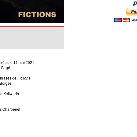
trées le 11 mai 2021
 Birgé
 phrases de
Fictions
 Borges
ne Keilwerth
he Charpenel