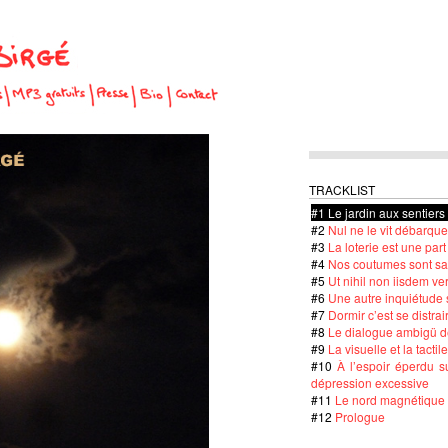
TRACKLIST
#1
Le jardin aux sentiers
#2
Nul ne le vit débarqu
#3
La loterie est une part
#4
Nos coutumes sont sa
#5
Ut nihil non iisdem ve
#6
Une autre inquiétude 
#7
Dormir c’est se distr
#8
Le dialogue ambigü d
#9
La visuelle et la tactile
#10
À l’espoir éperdu s
dépression excessive
#11
Le nord magnétique
#12
Prologue