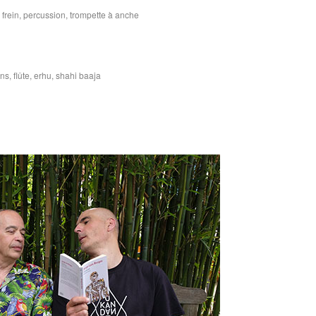
, frein, percussion, trompette à anche
ns, flûte, erhu, shahi baaja