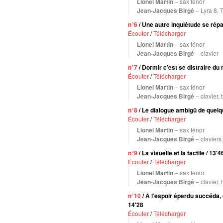
Lionel Martin
– sax ténor
Jean-Jacques Birgé
– Lyra 8, 
n°6
/ Une autre inquiétude se répa
Écouter
/
Télécharger
Lionel Martin
– sax ténor
Jean-Jacques Birgé
– clavier
n°7
/ Dormir c’est se distraire du
Écouter
/
Télécharger
Lionel Martin
– sax ténor
Jean-Jacques Birgé
– clavier,
n°8
/ Le dialogue ambigü de quelq
Écouter
/
Télécharger
Lionel Martin
– sax ténor
Jean-Jacques Birgé
– claviers
n°9
/ La visuelle et la tactile / 13'4
Écouter
/
Télécharger
Lionel Martin
– sax ténor
Jean-Jacques Birgé
– clavier,
n°10
/ À l’espoir éperdu succéda,
14'28
Écouter
/
Télécharger