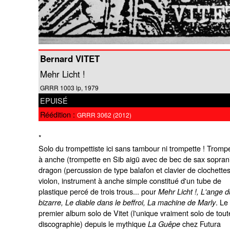
Bernard VITET
Mehr Licht !
GRRR 1003 lp, 1979
EPUISÉ
Réédition :
GRRR 3062 (2012)
*
Solo du trompettiste ici sans tambour ni trompette ! Tromp
à anche (trompette en Sib aigü avec de bec de sax sopran
dragon (percussion de type balafon et clavier de clochettes
violon, instrument à anche simple constitué d'un tube de
plastique percé de trois trous... pour
Mehr Licht !, L'ange d
. Le
bizarre, Le diable dans le beffroi, La machine de Marly
premier album solo de Vitet (l'unique vraiment solo de tout
discographie) depuis le mythique
chez Futura
La Guêpe