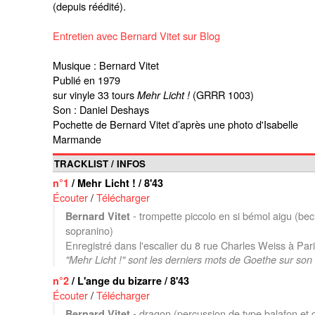
(depuis réédité).
Entretien avec Bernard Vitet sur Blog
Musique : Bernard Vitet
Publié en 1979
sur vinyle 33 tours
(GRRR 1003)
Mehr Licht !
Son : Daniel Deshays
Pochette de Bernard Vitet d’après une photo d'Isabelle
Marmande
TRACKLIST / INFOS
n°1
/ Mehr Licht ! / 8'43
Écouter
/
Télécharger
- trompette piccolo en si bémol aigu (b
Bernard Vitet
sopranino)
Enregistré dans l'escalier du 8 rue Charles Weiss à Par
"Mehr Licht !" sont les derniers mots de Goethe sur son 
n°2
/ L'ange du bizarre / 8'43
Écouter
/
Télécharger
- dragon (percussion de type balafon et c
Bernard Vitet