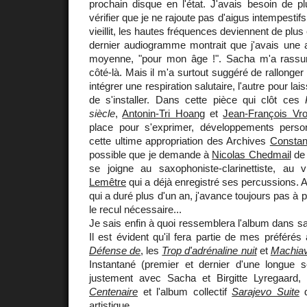
prochain disque en l'état. J'avais besoin de pl
vérifier que je ne rajoute pas d'aigus intempest
vieillit, les hautes fréquences deviennent de plus
dernier audiogramme montrait que j'avais une a
moyenne, "pour mon âge !". Sacha m'a rassur
côté-là. Mais il m'a surtout suggéré de rallonger
intégrer une respiration salutaire, l'autre pour la
de s'installer. Dans cette pièce qui clôt ces
siècle
,
Antonin-Tri Hoang
et
Jean-François Vr
place pour s'exprimer, développements perso
cette ultime appropriation des Archives
Constant
possible que je demande à
Nicolas Chedmail
de 
se joigne au saxophoniste-clarinettiste, au 
Lemêtre
qui a déjà enregistré ses percussions. 
qui a duré plus d'un an, j'avance toujours pas à 
le recul nécessaire...
Je sais enfin à quoi ressemblera l'album dans sa 
Il est évident qu'il fera partie de mes préféré
Défense de
, les
Trop d'adrénaline nuit
et
Machiav
Instantané (premier et dernier d'une longue sé
justement avec Sacha et Birgitte Lyregaard,
Centenaire
et l'album collectif
Sarajevo Suite
d
artistique...