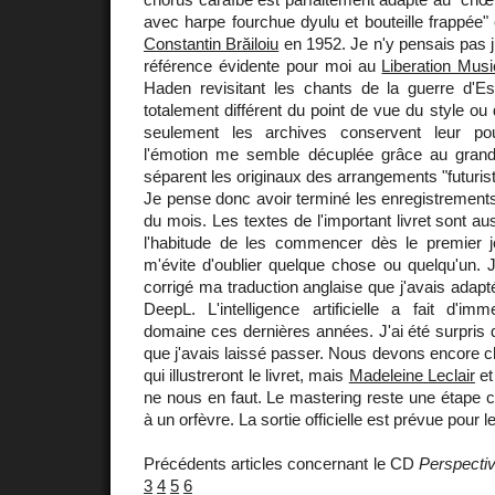
avec harpe fourchue dyulu et bouteille frappée" 
Constantin Brăiloiu
en 1952. Je n'y pensais pas ju
référence évidente pour moi au
Liberation Mus
Haden revisitant les chants de la guerre d'
totalement différent du point de vue du style ou
seulement les archives conservent leur po
l'émotion me semble décuplée grâce au grand
séparent les originaux des arrangements "futurist
Je pense donc avoir terminé les enregistrements e
du mois. Les textes de l'important livret sont aus
l'habitude de les commencer dès le premier jo
m'évite d'oublier quelque chose ou quelqu'un
corrigé ma traduction anglaise que j'avais adapt
DeepL. L'intelligence artificielle a fait d'
domaine ces dernières années. J'ai été surpris
que j'avais laissé passer. Nous devons encore ch
qui illustreront le livret, mais
Madeleine Leclair
et
ne nous en faut. Le mastering reste une étape cr
à un orfèvre. La sortie officielle est prévue pour l
Précédents articles concernant le CD
Perspectiv
3
4
5
6