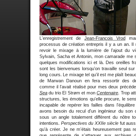
L'enregistrement de
Jean-François Vrod
marq
processus de création entrepris il y a un an. Il
revoir le mixage à la lumière de l'ajout du 
Sylvain, Sacha et Antonin, mon camarade me 
quelques modifications ici et là. Des oreilles fr
sont les bienvenues lorsqu'on travaille seul sur
long cours. Le mixage tel qu'il est me plaît bea
de Marwan Danoun en fera ressortir des dé
comme il l'avait réalisé pour mes deux précé
Sea
du trio El Strøm et mon
Centenaire
. Trop a
structures, les émotions qu'elle procure, le sen
incapable de repérer les failles dans l'équilib
avons besoin du recul d'un ingénieur du son qu
sous un angle totalement différent du nôtre 
intentions.
Perspectives du XXIIe siècle
fut auss
qu'à créer. Je ne m'étais heureusement pas r
que représente de s'attaquer aux archives