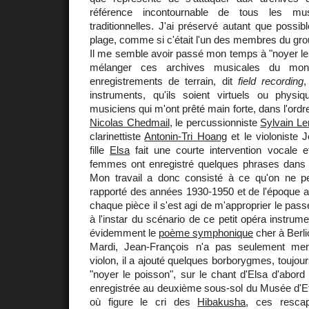
référence incontournable de tous les mu
traditionnelles. J'ai préservé autant que possi
plage, comme si c'était l'un des membres du gro
Il me semble avoir passé mon temps à "noyer le
mélanger ces archives musicales du mo
enregistrements de terrain, dit
field recording
,
instruments, qu'ils soient virtuels ou physi
musiciens qui m'ont prêté main forte, dans l'ordre
Nicolas Chedmail
, le percussionniste
Sylvain L
clarinettiste
Antonin-Tri Hoang
et le violoniste 
fille
Elsa
fait une courte intervention vocale
femmes ont enregistré quelques phrases dans l
Mon travail a donc consisté à ce qu'on ne p
rapporté des années 1930-1950 et de l'époque a
chaque pièce il s'est agi de m'approprier le passé
à l'instar du scénario de ce petit opéra instrum
évidemment le
poème symphonique
cher à Berli
Mardi, Jean-François n'a pas seulement mer
violon, il a ajouté quelques borborygmes, toujou
"noyer le poisson", sur le chant d'Elsa d'abord
enregistrée au deuxième sous-sol du Musée d'
où figure le cri des
Hibakusha
, ces rescap