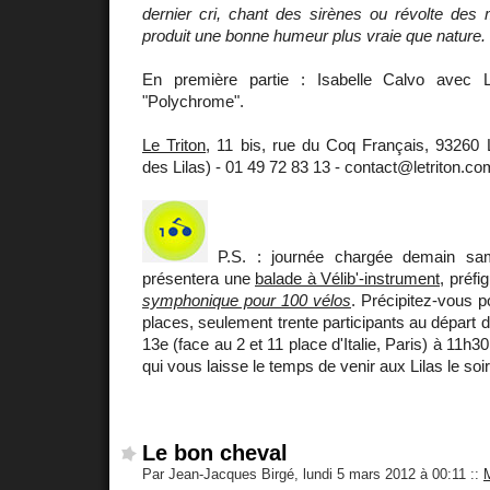
dernier cri, chant des sirènes ou révolte des 
produit une bonne humeur plus vraie que nature.
En première partie : Isabelle Calvo avec 
"Polychrome".
Le Triton
, 11 bis, rue du Coq Français, 93260 
des Lilas) - 01 49 72 83 13 - contact@letriton.co
P.S. : journée chargée demain sa
présentera une
balade à Vélib'-instrument
, préfi
symphonique pour 100 vélos
. Précipitez-vous po
places, seulement trente participants au départ d
13e (face au 2 et 11 place d'Italie, Paris) à 11h3
qui vous laisse le temps de venir aux Lilas le so
Le bon cheval
Par Jean-Jacques Birgé, lundi 5 mars 2012 à 00:11
::