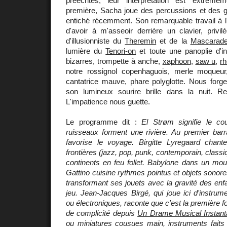
préécrites, leur interprétation est extrême
première, Sacha joue des percussions et des gu
entiché récemment. Son remarquable travail à l'
d'avoir à m'asseoir derrière un clavier, privi
d'illusionniste du
Theremin
et de la
Mascarad
lumière du
Tenori-on
et toute une panoplie d'i
bizarres, trompette à anche,
xaphoon
,
saw u
,
r
notre rossignol copenhaguois, merle moqueur,
cantatrice mauve, phare polyglotte. Nous forg
son lumineux sourire brille dans la nuit. R
L'impatience nous guette.
Le programme dit :
El Strøm signifie le co
ruisseaux forment une rivière. Au premier barra
favorise le voyage. Birgitte Lyregaard cha
frontières (jazz, pop, punk, contemporain, class
continents en feu follet. Babylone dans un mo
Gattino cuisine rythmes pointus et objets sonores 
transformant ses jouets avec la gravité des enf
jeu. Jean-Jacques Birgé, qui joue ici d'instrum
ou électroniques, raconte que c'est la première fo
de complicité depuis
Un Drame Musical Instan
ou miniatures cousues main, instruments faits