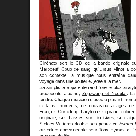
Cinénato
sort le CD de la bande originale du
Marboeuf,
Coup de sang
, qu'
Ursus Minor
a co
son contexte, la musique nous entraîne dan
voyage dans une bouteille, jetée à la mer.
Sa simplicité apparente rend l'oreille plus anal
précédents albums,
Zugzwang et Nucular
. La
tendre. Chaque musicien s'écoute plus intimemen
certains moments, de nouveaux alliages de
François Corneloup
, baryton et soprano, coloren
originale, ses basses sont incisives, son aigu
Stokley Williams double ses peaux en
human 
ouverture convaincante pour
Tony Hymas
et
J
musique de film.