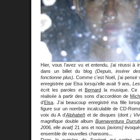
Hier, vous l'avez vu et entendu, j'ai réussi à i
dans un billet du blog
(Depuis, insérer de
fonctionne plus)
. Comme c'est Noël, j'ai pensé 
enregistrée par Elsa lorsqu'elle avait 9 ans,
Les
écrit les paroles et
Bernard
la musique. Ce n
réalisée à partir des sons d'accordéon de
Mich
d'
Elsa
. J'ai beaucoup enregistré ma fille lorsqu'
figure sur un nombre incalculable de CD-Roms
voix du A d'
Alphabet
) et de disques (dont
¡ Vi
magnifique double album
Buenaventura Durruti
2006, elle avait]
21 ans et nous
[avions]
évoqué l
ensemble de nouvelles chansons...
Dans le numéro de
Sextant
qui sortira en