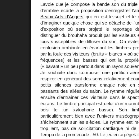
Lavoie que je compose la bande son du triple éc
d'emblée écarté la proposition d'enregistrer l
Beaux-Arts d'Angers
qui en est le sujet et le c
d'imaginer quelque chose qui se détache de l'u
d’exposition où sera projeté le reportage 
distinguer du brouhaha produit par les visiteurs 
tous susceptibles de diffuser du son. On éviter
confusion ambiante en écartant les timbres pr
par la foule des visiteurs (bruits « blancs » où s
fréquences) et les basses qui ont la propriété
(« bavant » un peu partout dans un rayon souvent
Je souhaite donc composer une partition aérée
respirer en générant des sons relativement cou
petits silences transforme chaque note en s
passants des allées du salon. Le rythme réguli
ensuite d’entraîner ces visiteurs dans le spect
écrans. Le timbre principal est celui d’un marim
bois tel un xylophone basse). Son timb
particulièrement bien avec l’univers muséograp
s’échelonnent sur les siècles. Le rythme est mé
trop lent, pas de sollicitation cardiaque ni de 
Tempo de la promenade : 50. Le jeu en arpèges 