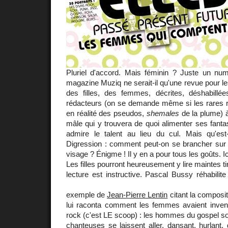
Pluriel d'accord. Mais féminin ? Juste un nu
magazine Muziq ne serait-il qu'une revue pour 
des filles, des femmes, décrites, déshabill
rédacteurs (on se demande même si les rares r
en réalité des pseudos,
shemales
de la plume) à
mâle qui y trouvera de quoi alimenter ses fant
admire le talent au lieu du cul. Mais qu'e
Digression : comment peut-on se brancher sur
visage ? Énigme ! Il y en a pour tous les goûts. I
Les filles pourront heureusement y lire maintes ti
lecture est instructive. Pascal Bussy réhabilit
exemple de
Jean-Pierre Lentin
citant la composi
lui raconta comment les femmes avaient inventé
rock (c'est LE scoop) : les hommes du gospel son
chanteuses se laissent aller, dansant, hurlant, d