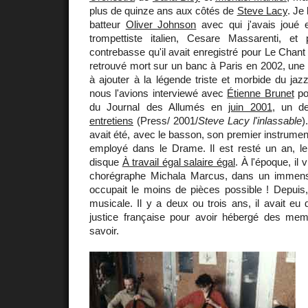
plus de quinze ans aux côtés de
Steve Lacy
. Je
batteur
Oliver Johnson
avec qui j'avais joué
trompettiste italien, Cesare Massarenti, et
contrebasse qu'il avait enregistré pour Le Chant
retrouvé mort sur un banc à Paris en 2002, une h
à ajouter à la légende triste et morbide du ja
nous l'avions interviewé avec
Étienne Brunet
po
du Journal des Allumés en
juin 2001
, un d
entretiens
(Press/ 2001/
Steve Lacy l'inlassable
)
avait été, avec le basson, son premier instrumen
employé dans le Drame. Il est resté un an, le 
disque
À travail égal salaire égal
. À l'époque, il
chorégraphe Michala Marcus, dans un immense
occupait le moins de pièces possible ! Depuis,
musicale. Il y a deux ou trois ans, il avait eu
justice française pour avoir hébergé des mem
savoir.