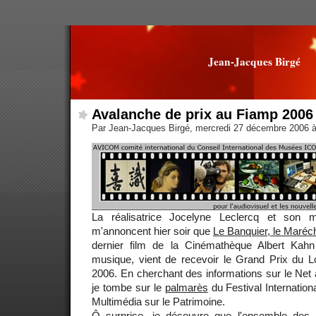
Jean-Jacques Birgé
Avalanche de prix au Fiamp 2006
Par Jean-Jacques Birgé, mercredi 27 décembre 2006 
La réalisatrice Jocelyne Leclercq et son 
m'annoncent hier soir que
Le Banquier, le Maréch
dernier film de la Cinémathèque Albert Kahn
musique, vient de recevoir le Grand Prix du
2006. En cherchant des informations sur le Net à
je tombe sur le
palmarès
du Festival Internationa
Multimédia sur le Patrimoine.
Ô surprise, je découvre que l'ensemble des 