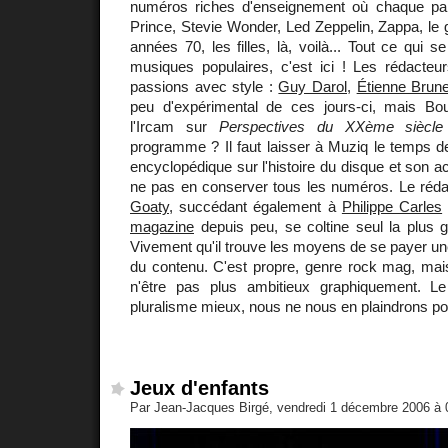
numéros riches d'enseignement où chaque par
Prince, Stevie Wonder, Led Zeppelin, Zappa, le g
années 70, les filles, là, voilà... Tout ce qui se
musiques populaires, c'est ici ! Les rédacte
passions avec style :
Guy Darol
,
Étienne Brune
peu d'expérimental de ces jours-ci, mais Boul
l'Ircam sur
Perspectives du XXème siècle
programme ? Il faut laisser à Muziq le temps d
encyclopédique sur l'histoire du disque et son act
ne pas en conserver tous les numéros. Le réda
Goaty
, succédant également à
Philippe Carles
magazine
depuis peu, se coltine seul la plus g
Vivement qu'il trouve les moyens de se payer un
du contenu. C'est propre, genre rock mag, mai
n'être pas plus ambitieux graphiquement. L
pluralisme mieux, nous ne nous en plaindrons poi
Jeux d'enfants
Par Jean-Jacques Birgé, vendredi 1 décembre 2006 à