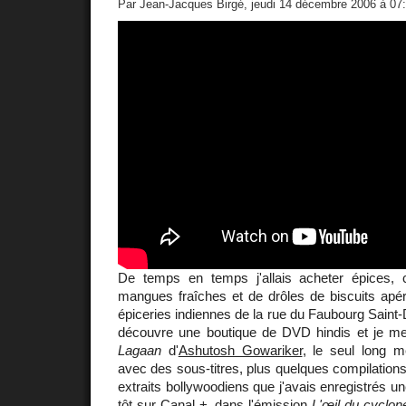
Par Jean-Jacques Birgé, jeudi 14 décembre 2006 à 07
De temps en temps j'allais acheter épices, c
mangues fraîches et de drôles de biscuits apér
épiceries indiennes de la rue du Faubourg Saint-De
découvre une boutique de DVD hindis et je me
Lagaan
d'
Ashutosh Gowariker
, le seul long m
avec des sous-titres, plus quelques compilations
extraits bollywoodiens que j'avais enregistrés u
tôt sur Canal +, dans l'émission
L'œil du cyclon