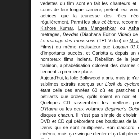
vedettes du film sont en fait les chanteurs et
cours de leur longue carrière, prêtent leur voix
actrices que la jeunesse des rôles néce
régulièrement. Parmi les plus célèbres, reco
Kishore Kumar
,
Lata Mangeshkar
ou
Asha
métrages,
Devdas
(Diaphana Edition Vidéo) d
Le mariage des moussons
(TF1 Vidéo) de
Mira
Films) du même réalisateur que
Lagaan
(G.C.
d'importants succès, et Carlotta a depuis un
nombreux films indiens. Rebellion de la jeune
trahison, alphabétisation colorent des drames o
tiennent la première place.
Aujourd'hui, la folie Bollywood a pris, mais je n'a
sublimes extraits aperçus sur
L'œil du cyclon
étant celle des années 60 où les pastiches r
pétillants que drôles, qu'ils soient en noir e
Quelques CD rassemblent les meilleurs p
O'Rama
ou les deux volumes
Beginner's Guid
disques chacun. Il n'est pas simple de choisir
DVD et CD qui débordent des boutiques de la 
Denis qui se sont multipliées. Bon d'accord,
cinéma, mais ça swingue d'enfer et ça fait pleur