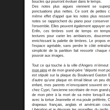
boucles qui pourront évoluer dans le temps.
Des notes plus aigues viennent se super
ponctuations plus nettes. Ce sont de petites c
même effet d’appel que les notes plus resse
notes se rapprochent du piano pour conserver
l’ensemble. Elles peuvent également appuyer un e
Enfin, ces timbres sont de temps en temps 
textures pour varier les ambiances, doucemen
enrichissant la palette de timbres. Le propos e
l’espace agréable, sans perdre le côté entraîn
simplicité de la partition fait ressortir chaque
pouvoir aux images.
Tout ce qui touche à la ville d'Angers m'émeut t
mon père
et de mon grand-père "déporté mort po
est stipulé sur la plaque du Boulevard Gaston Bir
d'autre qu'une plaque en émail bleue un peu éb
enfant, mes parents m'envoyaient souvent en
chez Cypri, l'ancienne secrétaire de mon grand-p
de mon père à la mort de sa mère lorsqu'il ava
avec la tortue Jeannette et ma poule préférée, 
drapeaux français, anglais et américain cou
Libération et je dévorais les groseilles du jardin