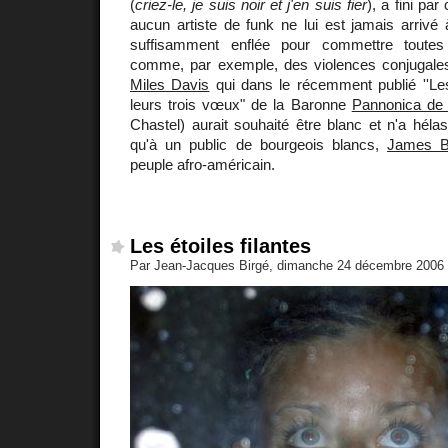
(
criez-le, je suis noir et j'en suis fier
), a fini pa
aucun artiste de funk ne lui est jamais arrivé à 
suffisamment enflée pour commettre toutes
comme, par exemple, des violences conjugales
Miles Davis
qui dans le récemment publié ''Le
leurs trois vœux" de la Baronne
Pannonica de 
Chastel) aurait souhaité être blanc et n'a hélas
qu'à un public de bourgeois blancs,
James B
peuple afro-américain.
Les étoiles filantes
Par Jean-Jacques Birgé, dimanche 24 décembre 2006