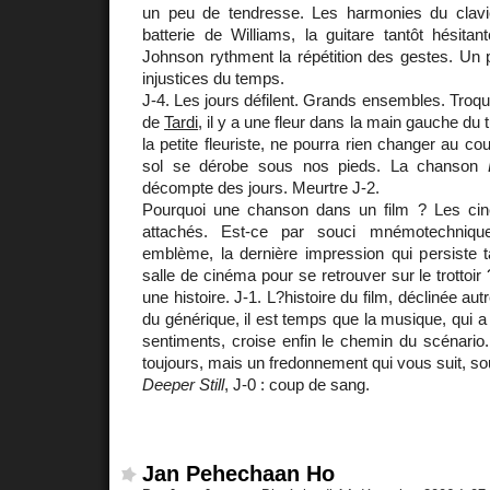
un peu de tendresse. Les harmonies du clav
batterie de Williams, la guitare tantôt hésitan
Johnson rythment la répétition des gestes. Un 
injustices du temps.
J-4. Les jours défilent. Grands ensembles. Troque
de
Tardi
, il y a une fleur dans la main gauche du 
la petite fleuriste, ne pourra rien changer au c
sol se dérobe sous nos pieds. La chanson
décompte des jours. Meurtre J-2.
Pourquoi une chanson dans un film ? Les cin
attachés. Est-ce par souci mnémotechniqu
emblème, la dernière impression qui persiste t
salle de cinéma pour se retrouver sur le trottoi
une histoire. J-1. L?histoire du film, déclinée au
du générique, il est temps que la musique, qui a
sentiments, croise enfin le chemin du scénario
toujours, mais un fredonnement qui vous suit, so
Deeper Still
, J-0 : coup de sang.
Jan Pehechaan Ho