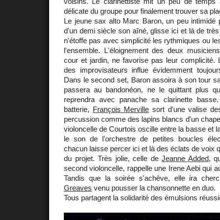
voisins. Le clarinettiste mit un peu de temps 
délicate du groupe pour finalement trouver sa plac
Le jeune sax alto Marc Baron, un peu intimidé p
d'un demi siècle son aîné, glisse ici et là de très
n'étoffe pas avec simplicité les rythmiques ou le
l'ensemble. L'éloignement des deux musicien
cour et jardin, ne favorise pas leur complicité.
des improvisateurs influe évidemment toujou
Dans le second set, Baron assoira à son tour sa 
passera au bandonéon, ne le quittant plus qu
reprendra avec panache sa clarinette bass
batterie,
François Merville
sort d'une valise de
percussion comme des lapins blancs d'un chapea
violoncelle de Courtois oscille entre la basse et l
le son de l'orchestre de petites boucles élec
chacun laisse percer ici et là des éclats de voix 
du projet. Très jolie, celle de
Jeanne Added
, q
second violoncelle, rappelle une Irene Aebi qui au
Tandis que la soirée s'achève, elle ira che
Greaves
venu pousser la chansonnette en duo.
Tous partagent la solidarité des émulsions réussi