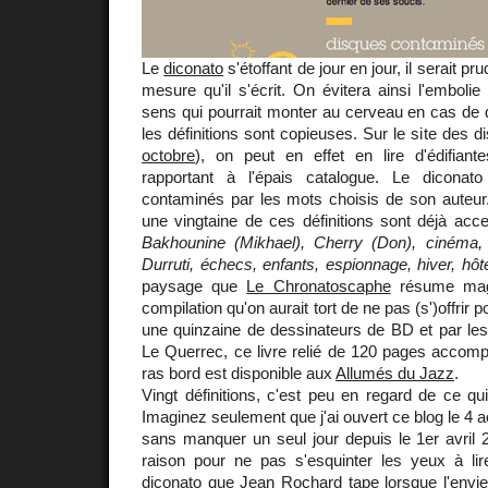
Le
diconato
s'étoffant de jour en jour, il serait pru
mesure qu'il s'écrit. On évitera ainsi l'embolie
sens qui pourrait monter au cerveau en cas de d
les définitions sont copieuses. Sur le site des 
octobre
), on peut en effet en lire d'édifian
rapportant à l'épais catalogue. Le diconat
contaminés par les mots choisis de son auteur
une vingtaine de ces définitions sont déjà acc
Bakhounine (Mikhael), Cherry (Don), cinéma,
Durruti, échecs, enfants, espionnage, hiver, hôtel
paysage que
Le Chronatoscaphe
résume magn
compilation qu'on aurait tort de ne pas (s')offrir po
une quinzaine de dessinateurs de BD et par le
Le Querrec, ce livre relié de 120 pages accom
ras bord est disponible aux
Allumés du Jazz
.
Vingt définitions, c'est peu en regard de ce qui
Imaginez seulement que j'ai ouvert ce blog le 4 ao
sans manquer un seul jour depuis le 1er avril 
raison pour ne pas s'esquinter les yeux à lire
diconato que
Jean Rochard
tape lorsque l'envie 