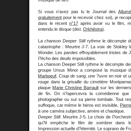
Si vous n'avez pas lu le Journal des
Allum
gratuitement
pour le recevoir chez soi), je recopie
dans le récent
n°17
après avoir vu le film, m
entendu le disque (dist.
Orkhêstra
).
La chanson
Deeper Still
rythme le décompte de
catastrophe : Meurtre J-7. La voix de Stokley W
Wonder. Les paroles effroyablement tristes de 
l?écho des deuils impossibles.
La chanson Deeper Still rythme le décompte des
groupe Ursus Minor a composé la musique du
Marboeuf
,
Coup de sang
, une ?uvre en noir et u
rouge dans la grisaille du cimetière Montparn
plaque
Marie Christine Barrault
sur les dernier
de fin. On n?apercevra la comédienne que
photographie ou sur sa pierre tombale. Tout resp
suffoque, car même le héros est invisible,
Pierre
à une caméra subjective, amère et chaotique.
Deeper Still
. Meurtre J-5. Le choix de l?orchest
qu?il empêche le film de sombrer dans le 
Impression actuelle d?éternité. Le soprano de Fr