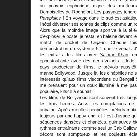
au pouvoir euphorique digne des meilleu
Demoiselles de Rochefort
. Les passages tendres
Parapluies
! En voyage dans le sud-est asiatique
l'hôtel déverser ses tonnes de clips comme un r
Alors que la moindre image sportive à la tél
d'exploser le poste, je restai en haleine devant le
match de cricket de
Lagaan
. Chaque foi
démonstration du système 5.1 que je venais d'a
les extraits des films avec
Salman Khan
, en
époustouflante avec des cerfs-volants. L'Inde 
pays producteur de films, je prévois aussitô
manne
Bollywood
. Jusque là, les cinéphiles ne 
intéressés qu'aux films viscontiens du Bengali
me prenaient pour un doux illuminé à me pas
populaire, kitsch à souhait.
Les films de Bollywood sont souvent très longs
les trois heures. Aussi les compilations de c
aubaine. Après moultes péripéties mélodramatiq
toujours par une happy end, et il est d'usage qu'
séquences dansées et chantées, guimauves bi
rythmes entraînants comme seul un
Cab Callow
décors sont somptueux et les couleurs éclat