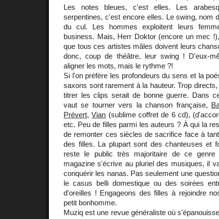
Les notes bleues, c'est elles. Les arabesq
serpentines, c'est encore elles. Le swing, nom 
du cul. Les hommes exploitent leurs femmes
business. Mais, Herr Doktor (encore un mec !)
que tous ces artistes mâles doivent leurs chanso
donc, coup de théâtre, leur swing ! D'eux-m
aligner les mots, mais le rythme ?!
Si l'on préfère les profondeurs du sens et la poé
saxons sont rarement à la hauteur. Trop directs, 
titrer les clips serait de bonne guerre. Dans c
vaut se tourner vers la chanson française,
Ba
Prévert
,
Vian
(sublime coffret de 6 cd), (d'acco
etc. Peu de filles parmi les auteurs ? À qui la re
de remonter ces siècles de sacrifice face à ta
des filles. La plupart sont des chanteuses et 
reste le public très majoritaire de ce genr
magazine s'écrive au pluriel des musiques, il va 
conquérir les nanas. Pas seulement une question 
le casus belli domestique ou des soirées entr
d'oreilles ! Engageons des filles à rejoindre n
petit bonhomme.
Muziq est une revue généraliste où s'épanouissen