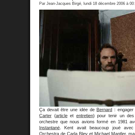
Par Jean-Jacques Birgé, lundi 18 décembre 2006 à 00
Ça devait être une idée de
Bernard
: engager 
Carter
(
article
et
entretien
) pour tenir un des
orchestre que nous avions formé en 1981 a
Instantané
. Kent avait beaucoup joué ave
Orchestra
de
Carla Bley
et
Michael Mantler
, ma