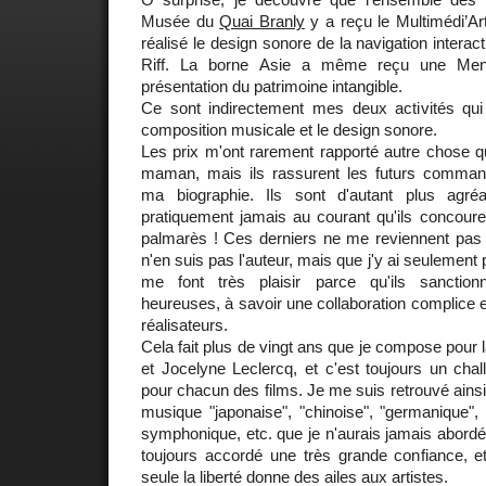
Musée du
Quai Branly
y a reçu le Multimédi’Art 
réalisé le design sonore de la navigation intera
Riff. La borne Asie a même reçu une Ment
présentation du patrimoine intangible.
Ce sont indirectement mes deux activités qui 
composition musicale et le design sonore.
Les prix m'ont rarement rapporté autre chose qu
maman, mais ils rassurent les futurs commandit
ma biographie. Ils sont d'autant plus agr
pratiquement jamais au courant qu'ils concoure
palmarès ! Ces derniers ne me reviennent pas 
n'en suis pas l'auteur, mais que j'y ai seulement 
me font très plaisir parce qu'ils sanctio
heureuses, à savoir une collaboration complice e
réalisateurs.
Cela fait plus de vingt ans que je compose pour l
et Jocelyne Leclercq, et c'est toujours un chal
pour chacun des films. Je me suis retrouvé ainsi
musique "japonaise", "chinoise", "germanique", "
symphonique, etc. que je n'aurais jamais abord
toujours accordé une très grande confiance, e
seule la liberté donne des ailes aux artistes.