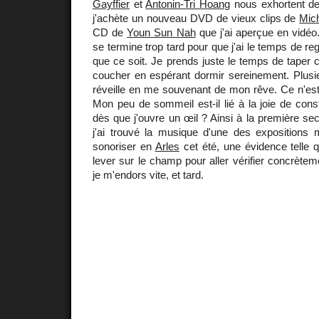
Gayffier
et
Antonin-Tri Hoang
nous exhortent de 
j'achète un nouveau DVD de vieux clips de
Mic
CD de
Youn Sun Nah
que j'ai aperçue en vidéo
se termine trop tard pour que j'ai le temps de re
que ce soit. Je prends juste le temps de taper c
coucher en espérant dormir sereinement. Plusie
réveille en me souvenant de mon rêve. Ce n'est
Mon peu de sommeil est-il lié à la joie de const
dès que j'ouvre un œil ? Ainsi à la première se
j'ai trouvé la musique d'une des expositions 
sonoriser en
Arles
cet été, une évidence telle q
lever sur le champ pour aller vérifier concrèteme
je m'endors vite, et tard.