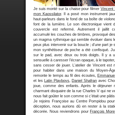
Je suis monté sur la chaise pour filmer
Vincent 
mon Kaossilator
. Il a posé mon instrument jaun
haut-parleurs dans le fond de sa boîte de violon
font de la lumière. Le son électronique vient d
couvercle est refermé. Autrement il jaillit
accumulé les couches de timbres, provoqué des é
un magma rythmique qui semble évoluer dans le
peux plus intervenir sur la boucle ; d'une part je 
mon synthétiseur de poche a été confisqué. Jus
sur le pad, avec deux ou trois doigts. Il y a 
sensuelle à caresser l'écran opaque, à le tapoter,
sans cesser de jouer. L'atelier de Vincent est m
pour habiter dans une maison du Moyen-Âge
remonte le temps au fil des écoutes,
Emmanuell
et les
Latin Playboys
,
Daniel Shafran
avec Chost
joue, comme des enfants. Après le déjeuner 
charmant disquaire de la rue Charles V qui ne ve
nous fait goûter le son comme si c'était une pâtis
Je rejoins Françoise au Centre Pompidou pou
déception, nous aurions dû en rester à la stati
décorée. Nous reviendrons pour
François Morel