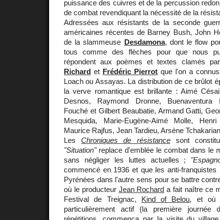
puissance des cuivres et de la percussion redo
de combat revendiquant la nécessité de la résist
Adressées aux résistants de la seconde guerre
américaines récentes de Barney Bush, John Hol
de la slammeuse
Desdamona
, dont le flow p
tous comme des flèches pour que nous pui
répondent aux poèmes et textes clamés pa
Richard
et
Frédéric Pierrot
que l'on a connus
Loach ou Assayas. La distribution de ce brûlot é
la verve romantique est brillante : Aimé Césa
Desnos, Raymond Dronne, Buenaventura Du
Fouché et Gilbert Beaubatie, Armand Gatti, Geo
Mesquida, Marie-Eugène-Aimé Molle, Henri 
Maurice Rajfus, Jean Tardieu, Arsène Tchakarian
Les
Chroniques de résistance
sont constitu
"Situation"
replace d'emblée le combat dans le m
sans négliger les luttes actuelles ;
"Espagno
commencé en 1936 et que les anti-franquistes p
Pyrénées dans l'autre sens pour se battre contr
où le producteur
Jean Rochard
a fait naître ce 
Festival de Treignac,
Kind of Belou
, et où 
particulièrement actif (la première journée 
répétitions, commença par la visite du village