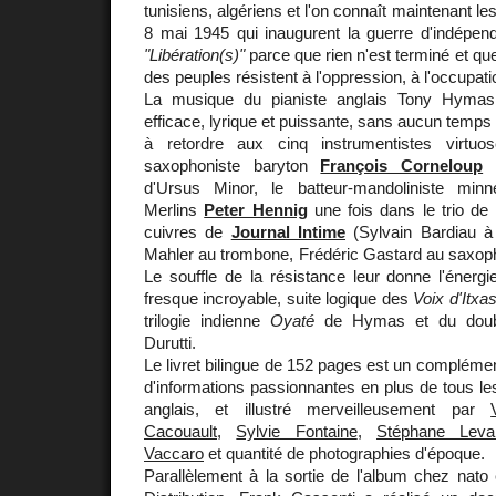
tunisiens, algériens et l'on connaît maintenant l
8 mai 1945 qui inaugurent la guerre d'indépend
"Libération(s)"
parce que rien n'est terminé et qu
des peuples résistent à l'oppression, à l'occupatio
La musique du pianiste anglais Tony Hymas
efficace, lyrique et puissante, sans aucun temps m
à retordre aux cinq instrumentistes virtu
saxophoniste baryton
François Corneloup
l
d'Ursus Minor, le batteur-mandoliniste minn
Merlins
Peter Hennig
une fois dans le trio de
cuivres de
Journal Intime
(Sylvain Bardiau à 
Mahler au trombone, Frédéric Gastard au saxoph
Le souffle de la résistance leur donne l'énergi
fresque incroyable, suite logique des
Voix d'Itxa
trilogie indienne
Oyaté
de Hymas et du doub
Durutti.
Le livret bilingue de 152 pages est un complémen
d'informations passionnantes en plus de tous les
anglais, et illustré merveilleusement par
Cacouault
,
Sylvie Fontaine
,
Stéphane Leval
Vaccaro
et quantité de photographies d'époque.
Parallèlement à la sortie de l'album chez nato e