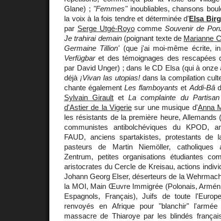
Glane) ;
"Femmes"
inoubliables, chansons boul
la voix à la fois tendre et déterminée d'
Elsa Bir
par
Serge Utgé-Royo
comme
Souvenir de Ponz
Je trahirai demain
(poignant texte de
Marianne 
Germaine Tillion'
(que j'ai moi-même écrite, in
Verfügbar
et des témoignages des rescapées 
par David Unger) ; dans le CD Elsa (qui à onze a
déjà
¡Vivan las utopias!
dans la compilation cul
chante également
Les flamboyants
et
Addi-Bâ
d
Sylvain Girault
et
La complainte du Partisan
d'Astier de la Vigerie
sur une musique d'
Anna M
les résistants de la première heure, Allemand
communistes antibolchéviques du KPOD, ana
FAUD, anciens spartakistes, protestants de 
pasteurs de Martin Niemöller, catholique
Zentrum, petites organisations étudiantes c
aristocrates du Cercle de Kreisau, actions indiv
Johann Georg Elser, déserteurs de la Wehrmacht
la MOI, Main Œuvre Immigrée (Polonais, Arménie
Espagnols, Français), Juifs de toute l'Europe,
renvoyés en Afrique pour "blanchir" l'armée 
massacre de Thiaroye par les blindés français,