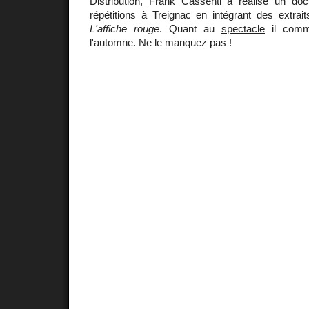
Distribution,
Frank Cassenti
a réalisé un doc
répétitions à Treignac en intégrant des extrai
L'affiche rouge
. Quant au
spectacle
il comm
l'automne. Ne le manquez pas !