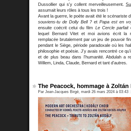
Dussollier qui s'y collent merveilleusement.
Su
assumait leurs rôles à tous les trois !
Avant la guerre, le poète avait été le scénariste
souviens-tu de Dolly Bell ?
et
Papa est en voy
ensuite coécrit celui du film
Le Cercle parfait
d
lequel Bernard Vitet et moi avions écrit la
remplacée brutalement par un jeu de pouvoir fina
pendant le Siège, période paradoxale où les hab
philosophie et poésie. J'y avais rencontré ce qu'il
et de plus beau dans l'humanité. Abdulah a rej
Willem, Linda, Claude, Bernard et tant d'autres.
The Peacock, hommage à Zoltán
Par Jean-Jacques Birgé, mardi 26 mars 2024 à 03:43
: