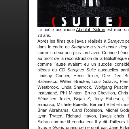
Le poète bosniaque
Abdulah Sidran
est mort sam
79 ans.
Après les films que j'avais réalisés à Sarajevo 
dans le cadre de
Sarajevo: a street under siege
commis deux ans plus tard avec Corinne Léon
au profit de la reconstruction de la Bibliothèque 
comme l'autre avaient eu un succès considér
pièces du CD
Sarajevo Suite
auxquelles parti
Lindsay Cooper, Henri Texier, Dee Dee Bri
Balanescu, Willem Breuker, Louis Sclavis, Pierr
Westbrook, Linda Sharrock, Wolfgang Pusch
Instantané, Phil Minton, Bruno Chevillon, Chri
Sébastien Texier, Bojan Z, Tony Rabeson, 
Siracusa, Michèle Buirette, Bernard Vitet et m
Brian Abrahams, Carol Robinson, Michel Godar
Lynn Trytten, Richard Hayon, j'avais choisi
Sidran comme fil conducteur. Il y dit d'ailleurs
Svome Gradu
quand ce ne sont pas Jane Birkin