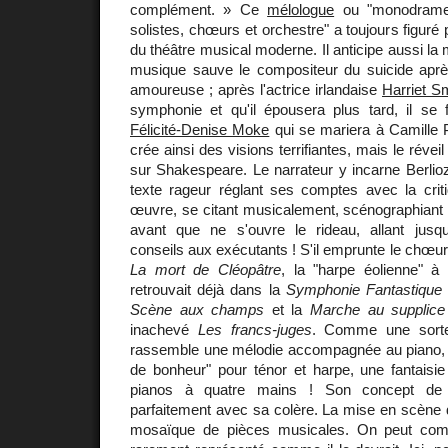
complément. » Ce
mélologue
ou "monodrame l
solistes, chœurs et orchestre" a toujours figuré
du théâtre musical moderne. Il anticipe aussi la m
musique sauve le compositeur du suicide aprè
amoureuse ; après l'actrice irlandaise
Harriet S
symphonie et qu'il épousera plus tard, il se 
Félicité-Denise Moke
qui se mariera à Camille 
crée ainsi des visions terrifiantes, mais le réveil
sur Shakespeare. Le narrateur y incarne Berlio
texte rageur réglant ses comptes avec la criti
œuvre, se citant musicalement, scénographiant 
avant que ne s'ouvre le rideau, allant jusq
conseils aux exécutants ! S'il emprunte le chœu
La mort de Cléopâtre
, la "harpe éolienne" 
retrouvait déjà dans la
Symphonie Fantastique
Scène aux champs
et la
Marche au supplice
inachevé
Les francs-juges
. Comme une sorte
rassemble une mélodie accompagnée au piano,
de bonheur" pour ténor et harpe, une fantais
pianos à quatre mains ! Son concept de l'
parfaitement avec sa colère. La mise en scène 
mosaïque de pièces musicales. On peut co