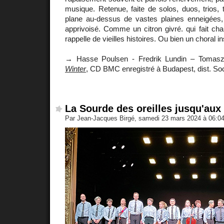
musique. Retenue, faite de solos, duos, trios, 
plane au-dessus de vastes plaines enneigées,
apprivoisé. Comme un citron givré. qui fait ch
rappelle de vieilles histoires. Ou bien un choral 
→ Hasse Poulsen - Fredrik Lundin – Tomas
Winter
, CD BMC enregistré à Budapest, dist. So
La Sourde des oreilles jusqu'aux
Par Jean-Jacques Birgé, samedi 23 mars 2024 à 06:0