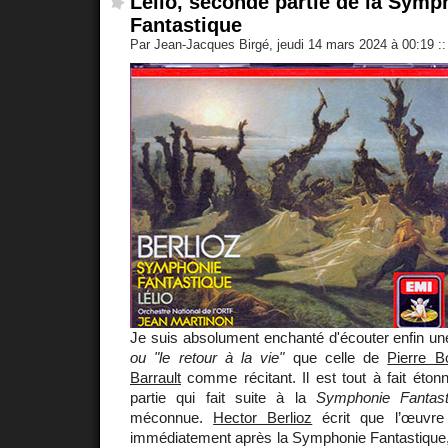
Lélio, seconde partie de la Symp
Fantastique
Par Jean-Jacques Birgé, jeudi 14 mars 2024 à 00:19
::
Je suis absolument enchanté d'écouter enfin un
ou "le retour à la vie"
que celle de
Pierre B
Barrault
comme récitant. Il est tout à fait éto
partie qui fait suite à la
Symphonie Fantast
méconnue.
Hector Berlioz
écrit que l’œuvre
immédiatement après la Symphonie Fantastique, do