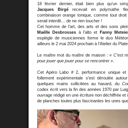
18 février dernier, était bien plus qu’un s
Jacques Birgé
recevait en polymathe fleg
combinaison orange tonique, comme tout droit s
serait interdit… de ne rien toucher !
Cet homme de l’art, des arts et des sons pleins
Maëlle Desbrosses
à l’alto et
Fanny Meteie
espiègle de musiciennes forme le duo Météor
ailleurs le 2 mai 2024 prochain à l’Atelier du Plat
Le maître mot du maître de maison :
« C’est m
pour jouer que jouer pour se rencontrer »
.
Cet Apéro Labo # 2, performance unique et s
follement expérimentale s’est déroulée autou
quelques mains sollicitées au hasard, du
Co
codex écrit vers la fin des années 1970 par Luigi
ouvrage rédigé en une écriture non déchiffrée et in
de planches toutes plus fascinantes les unes que