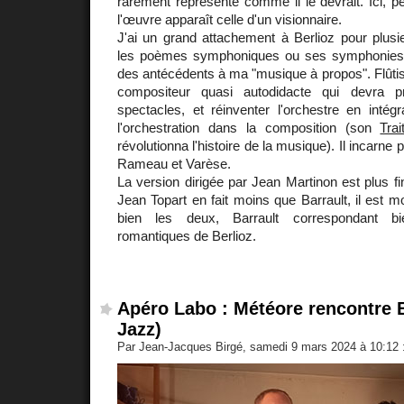
rarement représenté comme il le devrait. Ici, peu
l'œuvre apparaît celle d'un visionnaire.
J'ai un grand attachement à Berlioz pour plusi
les poèmes symphoniques ou ses symphoni
des antécédents à ma "musique à propos". Flûtiste
compositeur quasi autodidacte qui devra p
spectacles, et réinventer l'orchestre en intégra
l'orchestration dans la composition (son
Trai
révolutionna l'histoire de la musique). Il incarne 
Rameau et Varèse.
La version dirigée par Jean Martinon est plus fi
Jean Topart en fait moins que Barrault, il est m
bien les deux, Barrault correspondant b
romantiques de Berlioz.
Apéro Labo : Météore rencontre B
Jazz)
Par Jean-Jacques Birgé, samedi 9 mars 2024 à 10:12