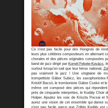
Ce n'est pas facile pour des Hongrois de re
leurs plus célèbres compositeurs en alternant 
chorales et des pièces originales composées 
band de jazz dirigé par
Kornél Fekete-Kovács
, l
surtout lorsqu'on sait que leur héros national,
Zo
pas vraiment le jazz ! Une vingtaine de mu
trompettiste Gábor Subicz, les saxophonistes-f
Kristóf Bacsó, le tromboniste Gábor Cseke et le c
même ont composé des pièces qui répondent
près de cinquante interprètes, le Kodály Choir d
Holper. Ajoutez les voix de Kriszta Pocsai et 
aurez une vision de cet ensemble qui danse s
n'est pas facile parce que Zoltán Kodály est 