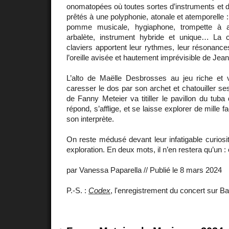
onomatopées où toutes sortes d’instruments et d
prêtés à une polyphonie, atonale et atemporelle : t
pomme musicale, hygiaphone, trompette à a
arbalète, instrument hybride et unique… La 
claviers apportent leur rythmes, leur résonance
l’oreille avisée et hautement imprévisible de Jea
L’alto de Maëlle Desbrosses au jeu riche et
caresser le dos par son archet et chatouiller s
de Fanny Meteier va titiller le pavillon du tuba 
répond, s’afflige, et se laisse explorer de mille f
son interprète.
On reste médusé devant leur infatigable curiosit
exploration. En deux mots, il n’en restera qu’un :
par Vanessa Paparella // Publié le 8 mars 2024
P.-S. :
Codex
, l'enregistrement du concert sur 