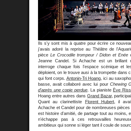
Ils s'y sont mis à quatre pour écrire ce nouveau
j'avais adoré la reprise au Théâtre de l'Aqua
pièce
Le Crocodile trompeur / Didon et Enée
Jeanne Candel. Si Achache est un brillant
interroge chaque fois l'espace scénique et 
déploient, on le trouve ausi à la trompette dans c
qui font corps.
Antonin-Tri Hoang
, ici au saxophon
basse, avait collaboré avec lui pour
Chewing G
d'après une copie perdue
. La pianiste
Ève Riss
Hoang entre autres dans
Grand Bazar
, participa
Quant au clarinettiste
Florent Hubert
, il ava
Achache et Candel pour de nombreuses pièces 
est histoire d'amitié, de partage tout au moins, e
n'échappe pas à ces retrouvailles heureus
ambitieux qui sonne si léger tant il coule de sour