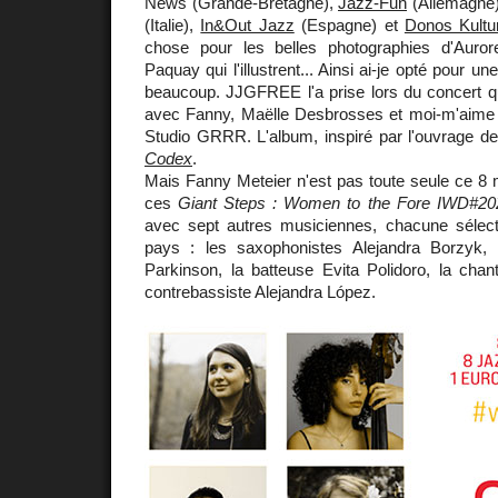
News (Grande-Bretagne),
Jazz-Fun
(Allemagne
(Italie),
In&Out Jazz
(Espagne) et
Donos Kultu
chose pour les belles photographies d'Aur
Paquay qui l'illustrent... Ainsi ai-je opté pour u
beaucoup. JJGFREE l'a prise lors du concert 
avec Fanny, Maëlle Desbrosses et moi-m'aime le
Studio GRRR. L'album, inspiré par l'ouvrage de Lu
Codex
.
Mais Fanny Meteier n'est pas toute seule ce 8 
ces
Giant Steps : Women to the Fore IWD#20
avec sept autres musiciennes, chacune sélec
pays : les saxophonistes Alejandra Borzyk,
Parkinson, la batteuse Evita Polidoro, la chan
contrebassiste Alejandra López.