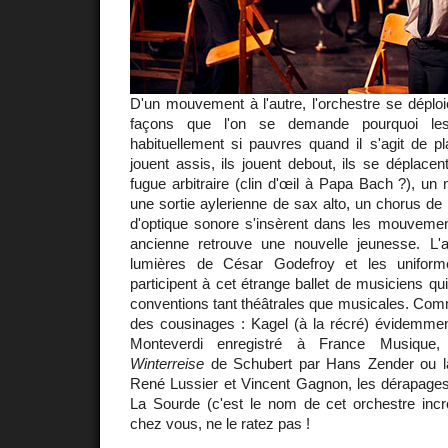
D'un mouvement à l'autre, l'orchestre se déplo
façons que l'on se demande pourquoi les
habituellement si pauvres quand il s'agit de pl
jouent assis, ils jouent debout, ils se déplacen
fugue arbitraire (clin d'œil à Papa Bach ?), un
une sortie aylerienne de sax alto, un chorus de 
d'optique sonore s'insèrent dans les mouvemen
ancienne retrouve une nouvelle jeunesse. L'
lumières de César Godefroy et les uniform
participent à cet étrange ballet de musiciens qu
conventions tant théâtrales que musicales. Com
des cousinages : Kagel (à la récré) évidemme
Monteverdi enregistré à France Musique, 
Winterreise
de Schubert par Hans Zender ou la
René Lussier et Vincent Gagnon, les dérapages d
La Sourde (c'est le nom de cet orchestre inc
chez vous, ne le ratez pas !