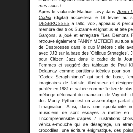
mes soins !
Après le violoniste Mathias Lévy dans
Apéro 
Codex
(digital) accueillera le 18 février a
DESBROSSES
à l'alto, voix, appeaux & perc
membre des trios Suzanne et Ignatius et tête pe
Garçons, a joué et enregistré "Les Démons F
retrouve également
FANNY METEIER
au tuba et
de Desbrosses dans le duo Météore ; elle avai
avec JJB sur la base des 'Oblique Strategies'. J
pour Citizen Jazz dans le cadre de la Journ
Femmes et suggéré des tableaux de Paul Kl
Delaunay comme partitions idéales pour son tu
"Codex Seraphinianus" qui sert de base, l'e
imaginaires de l'artiste, illustrateur et designe
publiée en 1981 et saluée comme "le livre le plu
mélange détonnant du manuscrit de Voynich, 
des Monty Python est un assemblage parfait po
l'imagination. Ainsi, dans une spontanéité imp
musiciens se sont essayés à mettre en m
l'incompréhensible d’après 7 illustrations choi
véhicule-mouche qui se désagrège, un étra
crocodiles, une écriture énigmatique, des poiss