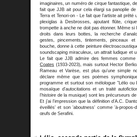
imaginaires, un numéro de cirque fantastique, de
fait que JJB ait pour cela élargi sa panoplie de 
Terra et Tenori-on - Le fait que l'artiste ait prêté
plexiglas à Desbrosses, ajoutant flûte, criquet
trompette à anche ne doit pas étonner. Même si l
droits dans leurs bottes, la recherche d'ana
gestes, pincements, tintements, pinceaux et
bouche, donne à cette peinture électroacoustiq
soundscaping miraculeux, un attrait ludique et u
Le fait que JJB admire des femmes comme 
Coates
(1933-2023), mais surtout Hector Berlioz
Rameau et Varèse, est plus qu'une simple no
déclare même que ses poèmes symphonique
programme et surtout son mélologue "Lélio ou L
mosaïque d'autocitations et un traité autofictio
l'histoire de la musique) sont les précurseurs d
Et j'ai l'impression que la définition d'A.C. Dan
éveillés' et son 'aboutness' comme 'à-propos-d
œufs de Serafini.