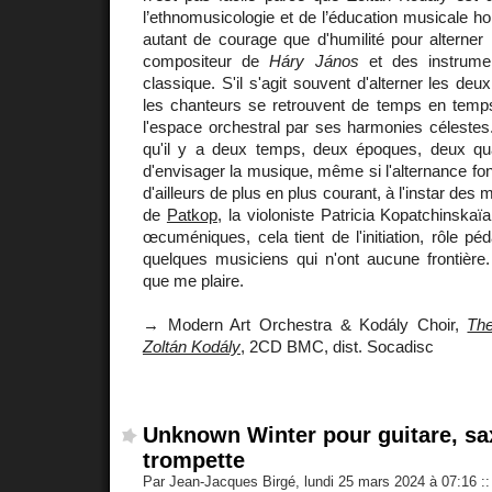
l’ethnomusicologie et de l’éducation musicale hon
autant de courage que d'humilité pour alterner
compositeur de
Háry János
et des instrumen
classique. S'il s'agit souvent d'alterner les deux
les chanteurs se retrouvent de temps en temps
l'espace orchestral par ses harmonies célestes
qu'il y a deux temps, deux époques, deux qu
d'envisager la musique, même si l'alternance fon
d'ailleurs de plus en plus courant, à l'instar de
de
Patkop
, la violoniste Patricia Kopatchinska
œcuméniques, cela tient de l'initiation, rôle p
quelques musiciens qui n'ont aucune frontièr
que me plaire.
→ Modern Art Orchestra & Kodály Choir,
The
Zoltán Kodály
, 2CD BMC, dist. Socadisc
Unknown Winter pour guitare, sax
trompette
Par Jean-Jacques Birgé, lundi 25 mars 2024 à 07:16
::