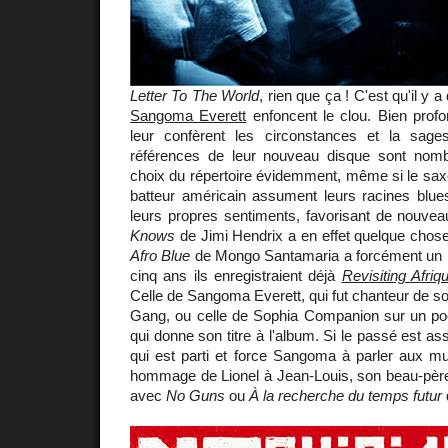
Letter To The World
, rien que ça ! C'est qu'il y a
Sangoma Everett
enfoncent le clou. Bien profo
leur confèrent les circonstances et la sag
références de leur nouveau disque sont nomb
choix du répertoire évidemment, même si le saxo
batteur américain assument leurs racines blue
leurs propres sentiments, favorisant de nouv
Knows
de Jimi Hendrix a en effet quelque chos
Afro Blue
de Mongo Santamaria a forcément un pa
cinq ans ils enregistraient déjà
Revisiting Afriq
Celle de Sangoma Everett, qui fut chanteur de so
Gang, ou celle de Sophia Companion sur un p
qui donne son titre à l'album. Si le passé est 
qui est parti et force Sangoma à parler aux 
hommage de Lionel à Jean-Louis, son beau-père, l
avec
No Guns
ou
À la recherche du temps futur