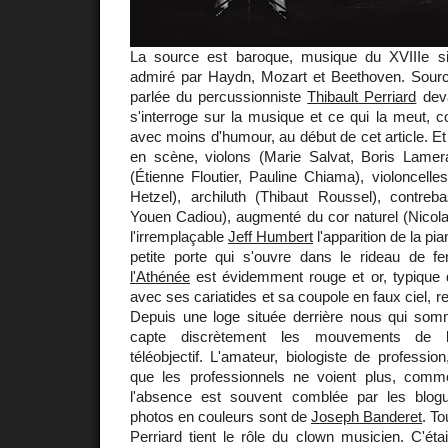
La source est baroque, musique du XVIIIe si
admiré par Haydn, Mozart et Beethoven. Source 
parlée du percussionniste
Thibault Perriard
deva
s'interroge sur la musique et ce qui la meut, c
avec moins d'humour, au début de cet article. Et
en scène, violons (Marie Salvat, Boris Lame
(Étienne Floutier, Pauline Chiama), violoncelles
Hetzel), archiluth (Thibaut Roussel), contreb
Youen Cadiou), augmenté du cor naturel (Nicola
l'irremplaçable
Jeff Humbert
l'apparition de la pia
petite porte qui s'ouvre dans le rideau de f
l'Athénée
est évidemment rouge et or, typique d'u
avec ses cariatides et sa coupole en faux ciel, r
Depuis une loge située derrière nous qui somme
capte discrètement les mouvements de l
téléobjectif. L'amateur, biologiste de professi
que les professionnels ne voient plus, comme
l'absence est souvent comblée par les blogu
photos en couleurs sont de
Joseph Banderet
. To
Perriard tient le rôle du clown musicien. C'éta