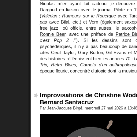
Nicolas m'en ayant fait cadeau, je découvre
Dargaud en liaison avec le journal Pilote en 
(
Valérian
;
Rumeurs sur le Rouergue
avec Tar
pas
avec Bilal, etc.) et Vern (également saxop
free jazz, où officie, entre autres, le saxopho
Ronnie Beer
, avec une préface de
Patrice Bl
c'est Pop 2 !"
). Si les dessins sont c
psychédéliques, il n'y a pas beaucoup de ba
cités Cecil Taylor, Gary Burton, Gil Evans et 
des histoires réfléchissent bien les années 70 :
U
Trip, Rétro Blues, Carnets d'un anthropologue
époque fleurie, concentré d'utopie dont la musiqu
Improvisations de Christine Wod
Bernard Santacruz
Par Jean-Jacques Birgé, mercredi 27 mai 2026 à 13:4