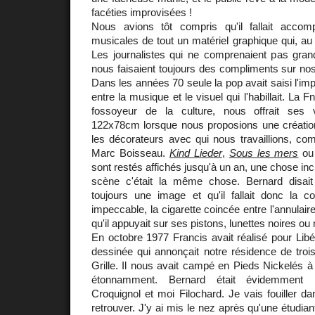
facéties improvisées !
Nous avions tôt compris qu'il fallait accom
musicales de tout un matériel graphique qui, au mo
Les journalistes qui ne comprenaient pas grand
nous faisaient toujours des compliments sur no
Dans les années 70 seule la pop avait saisi l'im
entre la musique et le visuel qui l'habillait. La 
fossoyeur de la culture, nous offrait ses v
122x78cm lorsque nous proposions une création 
les décorateurs avec qui nous travaillions, 
Marc Boisseau.
Kind Lieder
,
Sous les mers
o
sont restés affichés jusqu'à un an, une chose inc
scène c'était la même chose. Bernard disai
toujours une image et qu'il fallait donc la co
impeccable, la cigarette coincée entre l'annulaire
qu'il appuyait sur ses pistons, lunettes noires ou
En octobre 1977 Francis avait réalisé pour Libé
dessinée qui annonçait notre résidence de troi
Grille. Il nous avait campé en Pieds Nickelés 
étonnamment. Bernard était évidemment R
Croquignol et moi Filochard. Je vais fouiller da
retrouver. J'y ai mis le nez après qu'une étudia