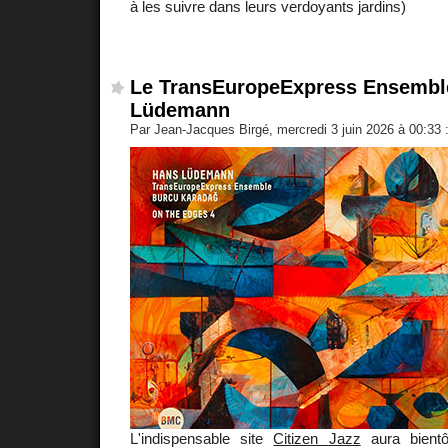
à les suivre dans leurs verdoyants jardins)
Le TransEuropeExpress Ensembl
Lüdemann
Par Jean-Jacques Birgé, mercredi 3 juin 2026 à 00:33
L'indispensable site
Citizen Jazz
aura bient