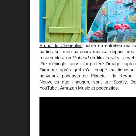
Bruno de Chènerilles
publie un entretien réali
parties sur mon parcours musical depuis mes d
ressemble à un
Pinhead
du film
Freaks
, la we
tête d'épingle, aussi j'ai préféré l'image cap
Gimenez
après qu'il m'ait coupé ma tignasse
nouveaux podcasts de Planeta - la Revue
Nouvelles que j'inaugure sont sur Spotify, D
YouTube
, Amazon Music et podcastics.