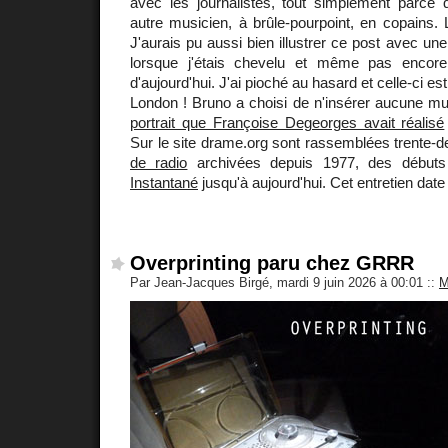
avec les journalistes, tout simplement parce
autre musicien, à brûle-pourpoint, en copains.
J'aurais pu aussi bien illustrer ce post avec u
lorsque j'étais chevelu et même pas encor
d'aujourd'hui. J'ai pioché au hasard et celle-ci e
London ! Bruno a choisi de n'insérer aucune mu
portrait que Françoise Degeorges avait réalisé
Sur le site drame.org sont rassemblées trente-d
de radio
archivées depuis 1977, des débuts
Instantané
jusqu'à aujourd'hui. Cet entretien date
Overprinting paru chez GRRR
Par Jean-Jacques Birgé, mardi 9 juin 2026 à 00:01
::
M