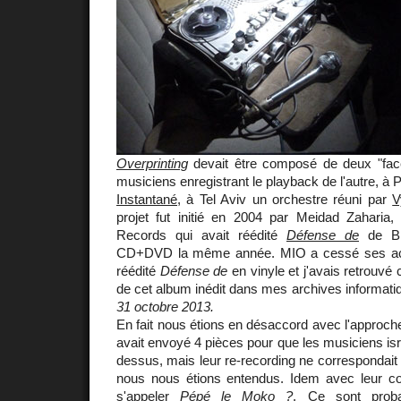
Overprinting
devait être composé de deux "fac
musiciens enregistrant le playback de l'autre, à 
Instantané
, à Tel Aviv un orchestre réuni par
V
projet fut initié en 2004 par Meidad Zaharia
Records qui avait réédité
Défense de
de Bi
CD+DVD la même année. MIO a cessé ses act
réédité
Défense de
en vinyle et j'avais retrouvé 
de cet album inédit dans mes archives informati
31 octobre 2013.
En fait nous étions en désaccord avec l'approc
avait envoyé 4 pièces pour que les musiciens isr
dessus, mais leur re-recording ne correspondait 
nous nous étions entendus. Idem avec leur cont
s'appeler
Pépé le Moko ?
. Ce sont proba