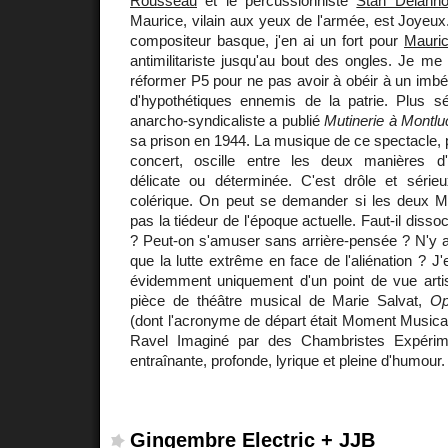
Rousseau
et le percussionniste
Stan Delann
Maurice, vilain aux yeux de l'armée, est Joyeux. S
compositeur basque, j'en ai un fort pour
Mauri
antimilitariste jusqu'au bout des ongles. Je me
réformer P5 pour ne pas avoir à obéir à un imbéc
d'hypothétiques ennemis de la patrie. Plus sér
anarcho-syndicaliste a publié
Mutinerie à Montlu
sa prison en 1944. La musique de ce spectacle, p
concert, oscille entre les deux manières d'
délicate ou déterminée. C'est drôle et sérieu
colérique. On peut se demander si les deux Ma
pas la tiédeur de l'époque actuelle. Faut-il diss
? Peut-on s'amuser sans arrière-pensée ? N'y a-t
que la lutte extrême en face de l'aliénation ? J
évidemment uniquement d'un point de vue artist
pièce de théâtre musical de Marie Salvat,
Op
(dont l'acronyme de départ était Moment Musical
Ravel Imaginé par des Chambristes Expérime
entraînante, profonde, lyrique et pleine d'humour.
Gingembre Electric + JJB