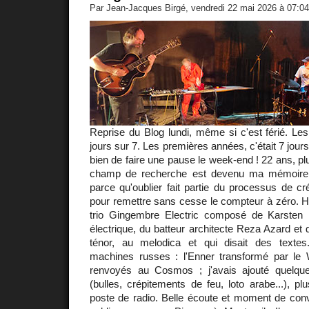
Par Jean-Jacques Birgé, vendredi 22 mai 2026 à 07:0
Reprise du Blog lundi, même si c'est férié. Les 
jours sur 7. Les premières années, c'était 7 jours
bien de faire une pause le week-end ! 22 ans, pl
champ de recherche est devenu ma mémoire. 
parce qu'oublier fait partie du processus de cré
pour remettre sans cesse le compteur à zéro. Hier 
trio Gingembre Electric composé de Karsten 
électrique, du batteur architecte Reza Azard et
ténor, au melodica et qui disait des textes
machines russes : l'Enner transformé par le W
renvoyés au Cosmos ; j'avais ajouté quelq
(bulles, crépitements de feu, loto arabe...), pl
poste de radio. Belle écoute et moment de convi