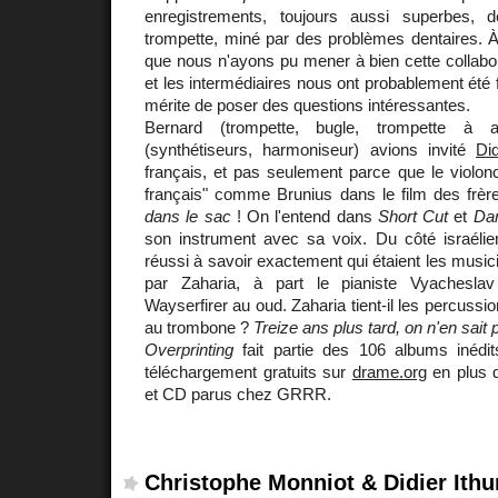
enregistrements, toujours aussi superbes,
trompette, miné par des problèmes dentaires. À 
que nous n'ayons pu mener à bien cette collabor
et les intermédiaires nous ont probablement été f
mérite de poser des questions intéressantes.
Bernard (trompette, bugle, trompette à
(synthétiseurs, harmoniseur) avions invité
Did
français, et pas seulement parce que le violonce
français" comme Brunius dans le film des frèr
dans le sac
! On l'entend dans
Short Cut
et
Dan
son instrument avec sa voix. Du côté israéli
réussi à savoir exactement qui étaient les music
par Zaharia, à part le pianiste Vyachesla
Wayserfirer au oud. Zaharia tient-il les percussio
au trombone ?
Treize ans plus tard, on n'en sait 
Overprinting
fait partie des 106 albums inédit
téléchargement gratuits sur
drame.org
en plus d
et CD parus chez GRRR.
Christophe Monniot & Didier Ithu