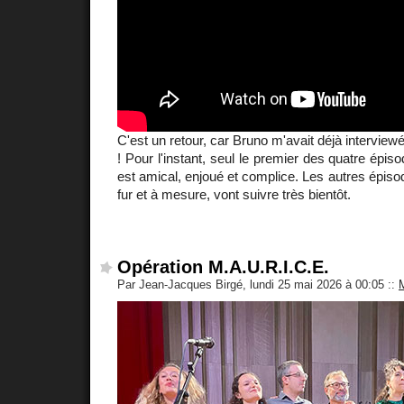
C'est un retour, car Bruno m'avait déjà interviewé 
! Pour l'instant, seul le premier des quatre épiso
est amical, enjoué et complice. Les autres épiso
fur et à mesure, vont suivre très bientôt.
Opération M.A.U.R.I.C.E.
Par Jean-Jacques Birgé, lundi 25 mai 2026 à 00:05
::