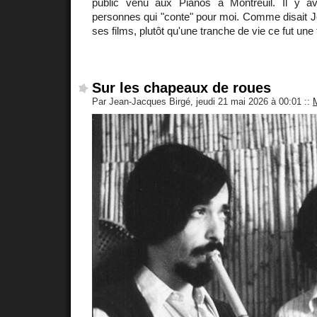
public venu aux Pianos à Montreuil. Il y av
personnes qui "conte" pour moi. Comme disait J
ses films, plutôt qu'une tranche de vie ce fut une
Sur les chapeaux de roues
Par Jean-Jacques Birgé, jeudi 21 mai 2026 à 00:01
::