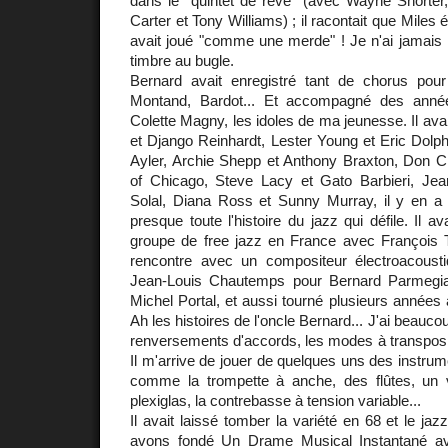
dans le "quintet de rêve" (avec Wayne Shorte
Carter et Tony Williams) ; il racontait que Miles ét
avait joué "comme une merde" ! Je n'ai jamais 
timbre au bugle.
Bernard avait enregistré tant de chorus pou
Montand, Bardot... Et accompagné des années
Colette Magny, les idoles de ma jeunesse. Il ava
et Django Reinhardt, Lester Young et Eric Dolph
Ayler, Archie Shepp et Anthony Braxton, Don Ch
of Chicago, Steve Lacy et Gato Barbieri, Jea
Solal, Diana Ross et Sunny Murray, il y en a t
presque toute l'histoire du jazz qui défile. Il av
groupe de free jazz en France avec François 
rencontre avec un compositeur électroacous
Jean-Louis Chautemps pour Bernard Parmegian
Michel Portal, et aussi tourné plusieurs années
Ah les histoires de l'oncle Bernard... J'ai beaucou
renversements d'accords, les modes à transpositio
Il m'arrive de jouer de quelques uns des instrume
comme la trompette à anche, des flûtes, un vi
plexiglas, la contrebasse à tension variable...
Il avait laissé tomber la variété en 68 et le ja
avons fondé Un Drame Musical Instantané a