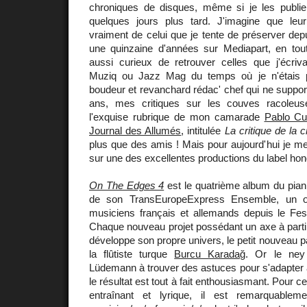
chroniques de disques, même si je les publie
quelques jours plus tard. J'imagine que leu
vraiment de celui que je tente de préserver depu
une quinzaine d'années sur Mediapart, en toute
aussi curieux de retrouver celles que j'écriv
Muziq ou Jazz Mag du temps où je n'étais pa
boudeur et revanchard rédac' chef qui ne support
ans, mes critiques sur les couves racoleuse
l'exquise rubrique de mon camarade
Pablo C
Journal des Allumés
, intitulée
La critique de la c
plus que des amis ! Mais pour aujourd'hui je me 
sur une des excellentes productions du label ho
On The Edges 4
est le quatrième album du pian
de son TransEuropeExpress Ensemble, un 
musiciens français et allemands depuis le Fes
Chaque nouveau projet possédant un axe à parti
développe son propre univers, le petit nouveau p
la flûtiste turque
Burcu Karadağ
. Or le ney 
Lüdemann à trouver des astuces pour s'adapter 
le résultat est tout à fait enthousiasmant. Pour c
entraînant et lyrique, il est remarquable