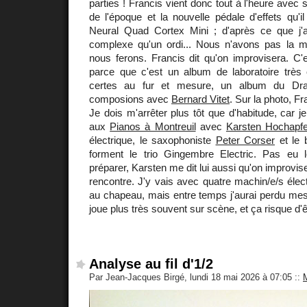
parties ! Francis vient donc tout à l'heure ave
de l'époque et la nouvelle pédale d'effets qu'il
Neural Quad Cortex Mini ; d'après ce que j'a
complexe qu'un ordi... Nous n'avons pas la 
nous ferons. Francis dit qu'on improvisera. C'
parce que c'est un album de laboratoire très c
certes au fur et mesure, un album du 
composions avec
Bernard Vitet
. Sur la photo, Fr
Je dois m'arrêter plus tôt que d'habitude, car j
aux
Pianos à Montreuil
avec
Karsten Hochapfe
électrique, le saxophoniste
Peter Corser
et le 
forment le trio Gingembre Electric. Pas eu
préparer, Karsten me dit lui aussi qu'on improvis
rencontre. J'y vais avec quatre machin/e/s élec
au chapeau, mais entre temps j'aurai perdu mes
joue plus très souvent sur scène, et ça risque d'ê
Analyse au fil d'1/2
Par Jean-Jacques Birgé, lundi 18 mai 2026 à 07:05
::