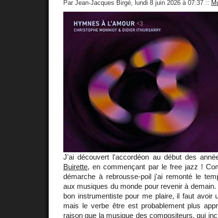
Par Jean-Jacques Birgé, lundi 8 juin 2026 à 07:37
::
Mu
J'ai découvert l'accordéon au début des ann
Buirette
, en commençant par le free jazz ! 
démarche à rebrousse-poil j'ai remonté le tem
aux musiques du monde pour revenir à demain. Il 
bon instrumentiste pour me plaire, il faut avoir
mais le verbe être est probablement plus appro
raison que la musique des compositeurs, qui incl