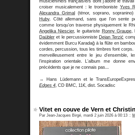
musicien/ne/s français/e/s dont j'adore le travail 
croiser musicalement : le tromboniste
Yves R
Alexandra Grimal
(ténor, soprano, sopranino)
Huby
. Côté allemand, sans que l'on sente pou
comme lorsqu'on traverse physiquement le Rhin
Angelika Niescier
, le guitariste
Ronny Graupe
,
Daübler
et le percussionniste
Dejan Terzić
compl
évidemment Burcu Karadağ à la flûte en bambou.
cordes, percussion, tous les timbres font corps. 
merveilleusement entre le jeu d'ensemble, l
l'inspiration orientale. L'album me donne env
précédents que je ne connais pas...
→ Hans Lüdemann et le TransEuropeExpre
Edges 4
, CD BMC, 11€, dist. Socadisc
Vitet en couve de Vern et Christi
Par Jean-Jacques Birgé, mardi 2 juin 2026 à 00:13
::
M