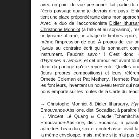
avec un point de vue personnel, fait partie de
j'écris paysage quand je devrais dire pays. Ente
tient une place prépondérante dans mon approch
Avec le duo de l'accordéoniste
Didier Ithursa
Christophe Monniot
(à l'alto et au sopranino), m
un lyrisme affirmé, un alliage de timbres épicé,
même l'impression de duo. À propos de leur p
j'avais au contraire écrit qu'Ils sonnaient c
instrument. Faudrait savoir ! C'est donc 
d'
Hymnes à l'amour
, et cet amour est avant tout
donc du partage qu'elle représente. Quelles qu
(leurs propres compositions) et leurs référ
Ornette Coleman et Pat Metheny, Hermeto Pasco
les font leurs, inventant un nouveau terroir qui n
nous emporte sur les routes de la Carte du Tendr
→ Christophe Monniot & Didier Ithursarry,
Hym
Emouvance-Absilone, dist. Socadisc, à paraître l
→ Vincent Lê Quang & Claude Tchamitchi
Emouvance-Absilone, dist. Socadisc, à paraîtr
autre très beau duo, sax et contrebasse, avait fa
la même enveloppe, mais, même si je n'ai pas les 