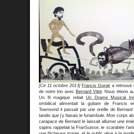
[Ce 11 octobre 2013]
Francis Gorgé
a retrouvé u
de notre trio avec
Bernard Vitet
. Nous étions a
Un fil magique reliait
Un Drame Musical Ins
ombilical alimentait la guitare de Francis 
Townsend il passait par une oreille de Bernard e
tandis que j'y faisais le funambule. Mon corps abri
carapace de Bernard le laissait allumer une éni
sapins rappelait la FranSuisse, le scarabée l'an
une fâcheuse manie, et le public rêvé à la mode