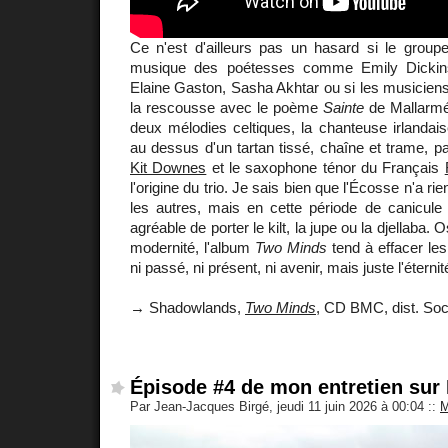
Ce n'est d'ailleurs pas un hasard si le grou
musique des poétesses comme Emily Dickinso
Elaine Gaston, Sasha Akhtar ou si les musicien
la rescousse avec le poème
Sainte
de Mallarmé.
deux mélodies celtiques, la chanteuse irlandai
au dessus d'un tartan tissé, chaîne et trame, par
Kit Downes
et le saxophone ténor du Français
l'origine du trio. Je sais bien que l'Écosse n'a ri
les autres, mais en cette période de canicule j'
agréable de porter le kilt, la jupe ou la djellaba. Os
modernité, l'album
Two Minds
tend à effacer les 
ni passé, ni présent, ni avenir, mais juste l'éternit
→ Shadowlands,
Two Minds
, CD BMC, dist. Soc
Épisode #4 de mon entretien sur 
Par Jean-Jacques Birgé, jeudi 11 juin 2026 à 00:04
::
M