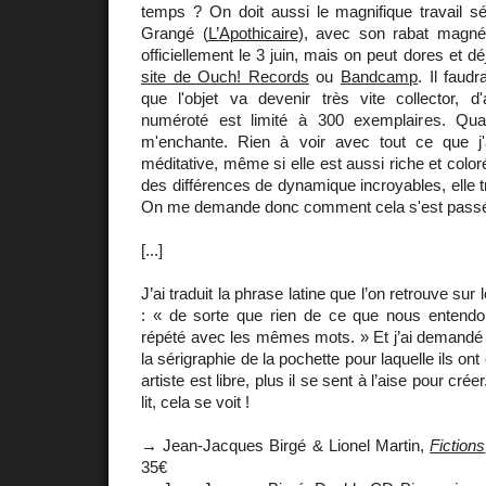
temps ? On doit aussi le magnifique travail sé
Grangé (
L’Apothicaire
), avec son rabat magnéti
officiellement le 3 juin, mais on peut dores et dé
site de Ouch! Records
ou
Bandcamp
. Il faud
que l'objet va devenir très vite collector, d
numéroté est limité à 300 exemplaires. Qua
m'enchante. Rien à voir avec tout ce que j'ai
méditative, même si elle est aussi riche et colo
des différences de dynamique incroyables, elle tr
On me demande donc comment cela s'est passé
[...]
J’ai traduit la phrase latine que l’on retrouve su
: « de sorte que rien de ce que nous entend
répété avec les mêmes mots. » Et j’ai demandé à 
la sérigraphie de la pochette pour laquelle ils ont 
artiste est libre, plus il se sent à l’aise pour cré
lit, cela se voit !
→ Jean-Jacques Birgé & Lionel Martin,
Fictions
35€