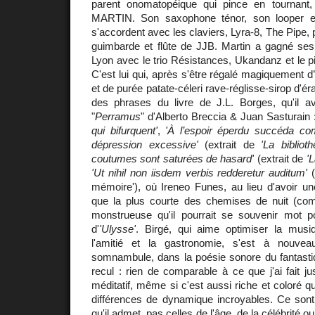
parent onomatopéique qui pince en tournant
MARTIN. Son saxophone ténor, son looper et
s'accordent avec les claviers, Lyra-8, The Pipe, 
guimbarde et flûte de JJB. Martin a gagné s
Lyon avec le trio Résistances, Ukandanz et le p
C'est lui qui, après s'être régalé magiquement d’
et de purée patate-céleri rave-réglisse-sirop d'ér
des phrases du livre de J.L. Borges, qu'il a
"
Perramus
" d'Alberto Breccia & Juan Sasturain
qui bifurquent'
,
'À l’espoir éperdu succéda co
dépression excessive'
(extrait de
'La bibliot
coutumes sont saturées de hasard'
(extrait de
'
'Ut nihil non iisdem verbis redderetur auditum'
(
mémoire'), où Ireneo Funes, au lieu d'avoir u
que la plus courte des chemises de nuit (co
monstrueuse qu'il pourrait se souvenir mot pou
d'
'Ulysse'
. Birgé, qui aime optimiser la musiq
l'amitié et la gastronomie, s'est à nouv
somnambule, dans la poésie sonore du fantastiq
recul : rien de comparable à ce que j'ai fait j
méditatif, même si c'est aussi riche et coloré q
différences de dynamique incroyables. Ce sont 
qu'il admet, pas celles de l'âge, de la célébrité ou