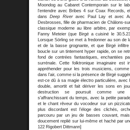
Moondog au Cabaret Contemporain sur le la
l'entendre avec Bribes 4 sur Coax Records, e
dans
Deep River
avec Paul Lay et avec A
Desbrosses, fille de pharmacien de Châlons-su
classique moderne au libre arbitre, par exe
Fanny Meteier (que Birgé a cuisiné le 30.5.
Lorsque Sörling se met à fredonner au son de la
et de la basse grognante, et que Birgé infiltr
boucle sur un tintement hyper rapide, on se ret
fond de contrées fantastiques, enchantées pa
surrénale. Cette folktronique imaginaire est i
appréhender pour les trois musiciens, comme s
dans l'air, comme si la présence de Birgé suggéra
est-ce dû à sa magie électro particulière, avec la
double, amortit et fait dériver les sons en jo
destruction se poursuit comme une cr
s’affranchissant du temps, avec la petite parad
et le chant rêveur du vocodeur sur un pizzicat
plus discordant est l'éloge des clichés, orc
parcouru par un jeu de basses couvant, mais
doucement replié sur lui-même et haché par une
122 Rigobert Dittmann]