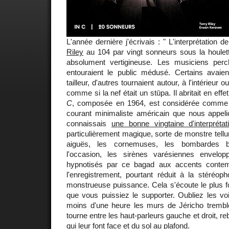
L'année dernière j'écrivais : " L'interprétation d
Riley
au 104 par vingt sonneurs sous la houlett
absolument vertigineuse. Les musiciens per
entouraient le public médusé. Certains avaient
tailleur, d'autres tournaient autour, à l'intérieur o
comme si la nef était un stūpa. Il abritait en eff
C
, composée en 1964, est considérée comme
courant minimaliste américain que nous appelion
connaissais
une bonne vingtaine d'interprétat
particulièrement magique, sorte de monstre tell
aiguës, les cornemuses, les bombardes b
l'occasion, les sirènes varésiennes envelop
hypnotisés par ce bagad aux accents contempo
l'enregistrement, pourtant réduit à la stéréo
monstrueuse puissance. Cela s'écoute le plus for
que vous puissiez le supporter. Oubliez les vo
moins d'une heure les murs de Jéricho tremble
tourne entre les haut-parleurs gauche et droit, r
qui leur font face et du sol au plafond.