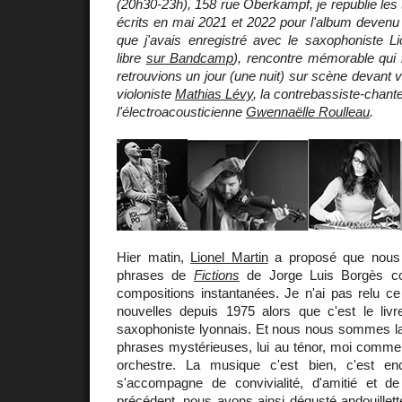
(20h30-23h), 158 rue Oberkampf, je republie les tr
écrits en mai 2021 et 2022 pour l'album devenu vi
que j'avais enregistré avec le saxophoniste Li
libre
sur Bandcamp
), rencontre mémorable qui 
retrouvions un jour (une nuit) sur scène devant 
violoniste
Mathias Lévy
, la contrebassiste-chan
l'électroacousticienne
Gwennaëlle Roulleau
.
Hier matin,
Lionel Martin
a proposé que nous 
phrases de
Fictions
de Jorge Luis Borgès 
compositions instantanées. Je n'ai pas relu ce
nouvelles depuis 1975 alors que c'est le liv
saxophoniste lyonnais. Et nous nous sommes la
phrases mystérieuses, lui au ténor, moi comm
orchestre. La musique c'est bien, c'est enc
s'accompagne de convivialité, d'amitié et d
précédent, nous avons ainsi dégusté andouillet