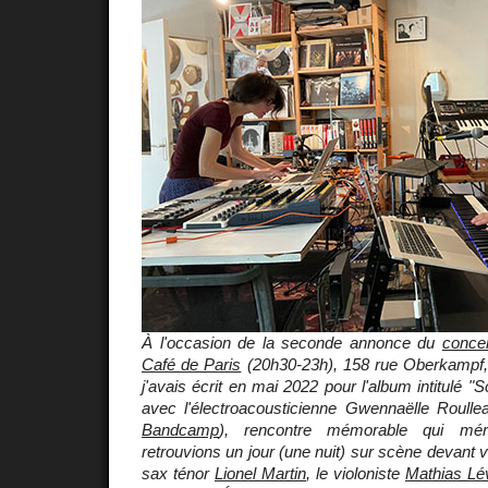
À l'occasion de la seconde annonce du
conce
Café de Paris
(20h30-23h), 158 rue Oberkampf, je
j'avais écrit en mai 2022 pour l'album intitulé "
avec l'électroacousticienne Gwennaëlle Roulle
Bandcamp
), rencontre mémorable qui mér
retrouvions un jour (une nuit) sur scène devant 
sax ténor
Lionel Martin
, le violoniste
Mathias Lé