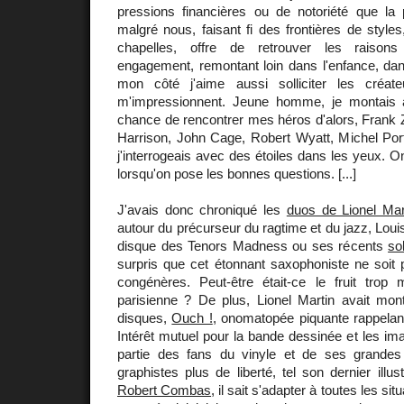
pressions financières ou de notoriété que la p
malgré nous, faisant fi des frontières de style
chapelles, offre de retrouver les raison
engagement, remontant loin dans l'enfance, dans
mon côté j'aime aussi solliciter les créate
m'impressionnent. Jeune homme, je montais a
chance de rencontrer mes héros d'alors, Frank
Harrison, John Cage, Robert Wyatt, Michel Port
j'interrogeais avec des étoiles dans les yeux. O
lorsqu'on pose les bonnes questions. [...]
J'avais donc chroniqué les
duos de Lionel Mar
autour du précurseur du ragtime et du jazz, Loui
disque des Tenors Madness ou ses récents
so
surpris que cet étonnant saxophoniste ne soit
congénères. Peut-être était-ce le fruit trop
parisienne ? De plus, Lionel Martin avait mon
disques,
Ouch !
, onomatopée piquante rappel
Intérêt mutuel pour la bande dessinée et les imag
partie des fans du vinyle et de ses grandes
graphistes plus de liberté, tel son dernier illu
Robert Combas
, il sait s'adapter à toutes les si