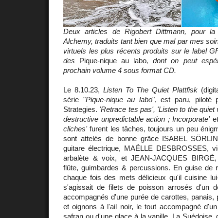
Deux articles de Rigobert Dittmann, pour l
Alchemy, traduits tant bien que mal par mes soi
virtuels les plus récents produits sur le label 
des
Pique-nique au labo
, dont on peut espé
prochain volume 4 sous format CD.
Le 8.10.23,
Listen To The Quiet Plattfisk
(digit
série "
Pique-nique au labo
", est paru, piloté
Strategies.
'Retrace tes pas', 'Listen to the quie
destructive unpredictable action ; Incorporate'
e
cliches'
furent les tâches, toujours un peu énig
sont attelés de bonne grâce ISABEL SÖRLING
guitare électrique, MAËLLE DESBROSSES, viol
arbalète & voix, et JEAN-JACQUES BIRGÉ, cl
flûte, guimbardes & percussions. En guise de r
chaque fois des mets délicieux qu'il cuisine lui
s'agissait de filets de poisson arrosés d'un dé
accompagnés d'une purée de carottes, panais, 
et oignons à l'ail noir, le tout accompagné d'un
safran ou d'une glace à la vanille. La Suédoise, q