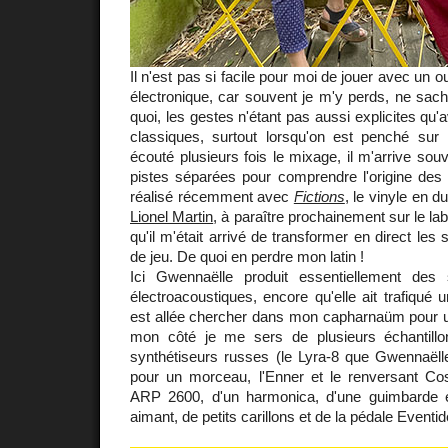
Il n'est pas si facile pour moi de jouer avec un 
électronique, car souvent je m'y perds, ne sacha
quoi, les gestes n'étant pas aussi explicites qu'
classiques, surtout lorsqu'on est penché sur 
écouté plusieurs fois le mixage, il m'arrive sou
pistes séparées pour comprendre l'origine des 
réalisé récemment avec
Fictions
, le vinyle en 
Lionel Martin
, à paraître prochainement sur le lab
qu'il m'était arrivé de transformer en direct l
de jeu. De quoi en perdre mon latin !
Ici Gwennaëlle produit essentiellement des 
électroacoustiques, encore qu'elle ait trafiqué u
est allée chercher dans mon capharnaüm pour un
mon côté je me sers de plusieurs échantillo
synthétiseurs russes (le Lyra-8 que Gwennaëlle
pour un morceau, l'Enner et le renversant C
ARP 2600, d'un harmonica, d'une guimbarde e
aimant, de petits carillons et de la pédale Event