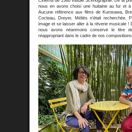
Cinéma de 1980 intitulé
Scénographie
. De la pr
nous en avons choisi une huitaine au fur et à
Aucune référence aux films de Kurosawa, Bre
Cocteau, Dreyer, Méliès n'était recherchée. P
image et se laisser aller à la rêverie musicale !
nous avons néanmoins conservé le titre d
réappropriant dans le cadre de nos compositions