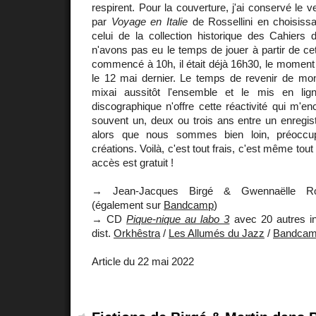
respirent. Pour la couverture, j'ai conservé le ve
par
Voyage en Italie
de Rossellini en choisiss
celui de la collection historique des Cahier
n'avons pas eu le temps de jouer à partir de c
commencé à 10h, il était déjà 16h30, le moment d
le 12 mai dernier. Le temps de revenir de m
mixai aussitôt l'ensemble et le mis en lig
discographique n'offre cette réactivité qui m'en
souvent un, deux ou trois ans entre un enregist
alors que nous sommes bien loin, préoccu
créations. Voilà, c'est tout frais, c'est même tou
accès est gratuit !
→ Jean-Jacques Birgé & Gwennaëlle R
(également sur
Bandcamp
)
→ CD
Pique-nique au labo 3
avec 20 autres i
dist.
Orkhêstra
/
Les Allumés du Jazz
/
Bandca
Article du 22 mai 2022