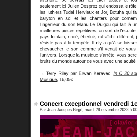
seulement ici Julien Desprez qui endossa le rôle d
les luthiers Tudal Hervieux et Jorj Botuha qui f
baryton en sol et les chanters pour corne
l'ingénieur du son Manu Le Duigou qui fait là u
meilleures pièces répétitives, on sort de l'écou
pays lointain, rincé, éberlué, rafraîchi, différen
résiste pas à la tempête. Il n'y a qu'à se laisse
chevaucher le son comme s'il venait de vous e
l'univers. Lorsque la musique s'arrête, vous sere
bruits du monde autour de vous avec une acuité 
→ Terry Riley par Erwan Keravec,
In C 20 so
Musique
, 16,05€
Concert exceptionnel vendredi 1
Par Jean-Jacques Birgé, mardi 28 novembre 2023 à 0