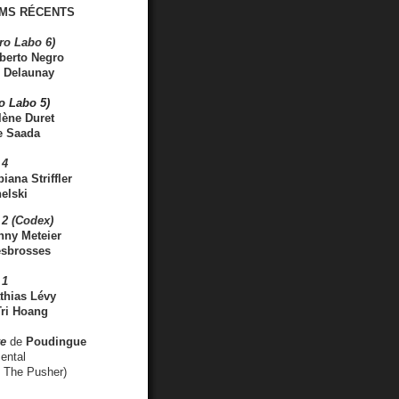
MS RÉCENTS
ro Labo 6)
berto Negro
 Delaunay
ro Labo 5)
lène Duret
e Saada
 4
iana Striffler
elski
2 (Codex)
nny Meteier
esbrosses
 1
thias Lévy
ri Hoang
ve
de
Poudingue
ental
. The Pusher)