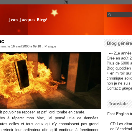
70
Jean-Jacques Birgé
ac
Blog général
manche 16 avril 2006 à 09:18
::
Pratique
--- 21e année 
Créé en août 2
Plus de 6000 ar
Blog quotidien f
+ en miroir su
chronique solida
non je ne suis 
Contact:
jjbirg
Translate
t pouvoir se reposer, et paf l'ordi tombe en carafe.
Fast English tr
nées à réparer mon Mac, j'ai pensé utile de données
outes celles et tous ceux qui n'y connaissent pas grand
CD
Les dém
de l'Académi
retenir leur ordinateur afin qu'il continue à fonctionner