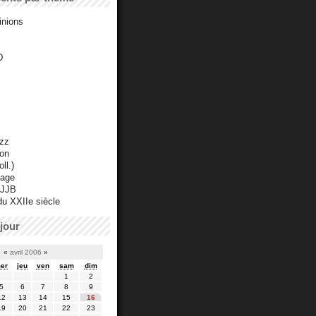
inions
D
azz
ton
ll.)
mage
 JJB
du XXIIe siècle
jour
«
avril 2006
»
er
jeu
ven
sam
dim
1
2
5
6
7
8
9
12
13
14
15
16
19
20
21
22
23