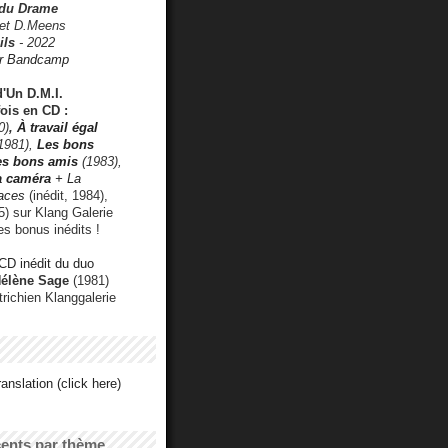
 du Drame
 et D.Meens
ils
- 2022
r Bandcamp
d'Un D.M.I.
fois en CD :
0)
,
À travail égal
1981),
Les bons
les bons amis
(1983),
a caméra
+ La
faces
(inédit, 1984),
) sur Klang Galerie
es bonus inédits !
CD inédit du duo
Hélène Sage
(1981)
utrichien Klanggalerie
anslation (click here)
cents par thème