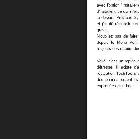
avec l'option "Installe
d'installer), ce qui m'
le dossier Previous S
et j'ai dû réinstallé 
grave.
N'oubliez pas de faire
depuis le Menu Pomm
toujours des erreurs d
Voilà, c'est un rapide
détresse. Il existe d
réparation
TechTools
des pannes seront év
expliquées plus haut.