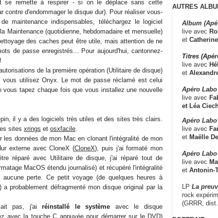
t se remette à respirer - si on le déplace sans cette
AUTRES ALBU
ar contre d'endommager le disque dur). Pour réaliser vous-
e maintenance indispensables, téléchargez le logiciel
Album (Apé
live avec
Ro
la Maintenance (quotidienne, hebdomadaire et mensuelle)
et
Catherine
ettoyage des caches peut être utile, mais attention de ne
ots de passe enregistrés... Pour aujourd'hui, cantonnez-
Titres (Apé
!
live avec
Hé
autorisations de la première opération (Utilitaire de disque)
et
Alexandr
i vous utilisez Onyx. Le mot de passe réclamé est celui
Apéro Labo
e vous tapez chaque fois que vous installez une nouvelle
live avec
Fab
et
Léa Ciech
n, il y a des logiciels très utiles et des sites très clairs.
Apéro Labo 
live avec
Fa
les sites
xrings
et
osxfacile
.
et
Maëlle D
ver les données de mon Mac en clonant l'intégralité de mon
dur externe avec CloneX (
CloneX
), puis j'ai formaté mon
Apéro Labo
être réparé avec Utilitaire de disque, j'ai réparé tout de
live avec
Ma
matage MacOS étendu journalisé) et récupéré l'intégralité
et
Antonin-T
aucune perte. Ce petit voyage (de quelques heures à
LP
La preu
r) a probablement défragmenté mon disque original par la
rock expérim
(GRRR, dist
ait pas, j'ai
réinstallé le système
avec le disque
rrez avec la touche C appuyée pour démarrer sur le DVD)