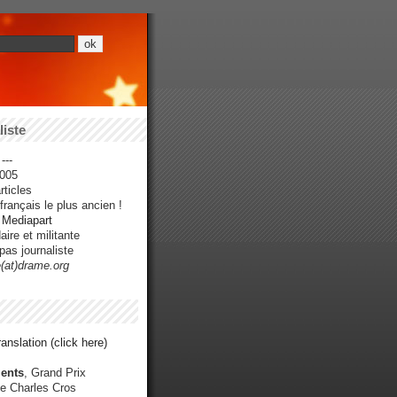
iste
---
005
ticles
rançais le plus ancien !
r Mediapart
ire et militante
pas journaliste
e(at)drame.org
anslation (click here)
ents
, Grand Prix
e Charles Cros