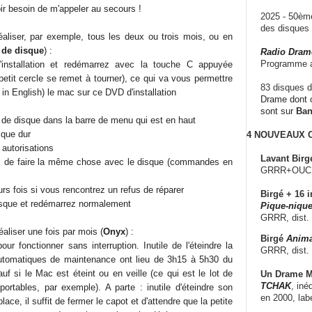
ir besoin de m'appeler au secours !
2025 - 50è
des disque
éaliser, par exemple, tous les deux ou trois mois, ou en
e de disque
) :
Radio Dram
Programme a
'installation et redémarrez avec la touche C appuyée
 petit cercle se remet à tourner), ce qui va vous permettre
83 disques d
 in English) le mac sur ce DVD d'installation
Drame dont c
sont sur
Ba
re de disque dans la barre de menu qui est en haut
sque dur
4 NOUVEAUX
s autorisations
Lavant Birg
al de faire la même chose avec le disque (commandes en
GRRR+OUCH!,
s fois si vous rencontrez un refus de réparer
Birgé + 16 i
 disque et redémarrez normalement
Pique-nique
GRRR, dist.
aliser une fois par mois (
Onyx
) :
Birgé
Anima
r fonctionner sans interruption. Inutile de l'éteindre la
GRRR, dist.
automatiques de maintenance ont lieu de 3h15 à 5h30 du
auf si le Mac est éteint ou en veille (ce qui est le lot de
Un Drame Mu
TCHAK
, iné
portables, par exemple). A parte : inutile d'éteindre son
en 2000, lab
lace, il suffit de fermer le capot et d'attendre que la petite