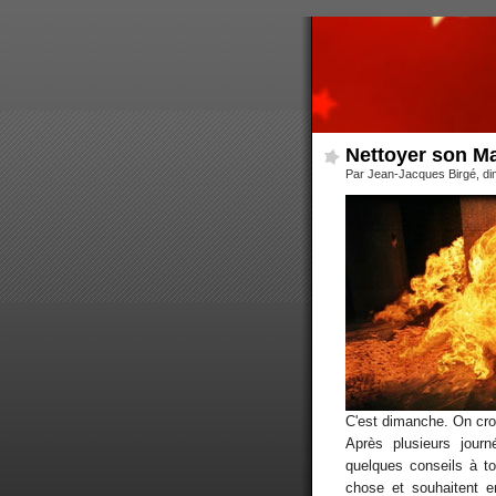
Nettoyer son M
Par Jean-Jacques Birgé, di
C'est dimanche. On croi
Après plusieurs jour
quelques conseils à t
chose et souhaitent ent