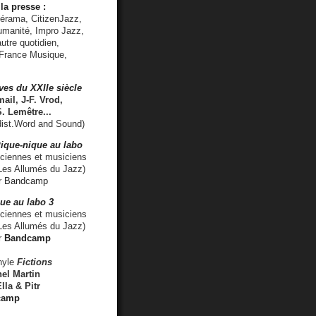
la presse :
lérama, CitizenJazz,
umanité, Impro Jazz,
utre quotidien,
 France Musique,
ves du XXIIe siècle
ail, J-F. Vrod,
S. Lemêtre
...
ist.Word and Sound)
ique-nique au labo
iennes et musiciens
es Allumés du Jazz)
r
Bandcamp
ue au labo 3
ciennes et musiciens
Les Allumés du Jazz)
r
Bandcamp
nyle
Fictions
el Martin
lla & Pitr
camp