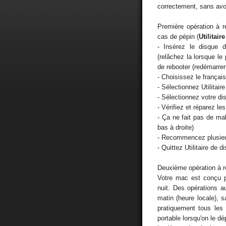
correctement, sans avo
Première opération à r
cas de pépin (
Utilitair
- Insérez le disque d
(relâchez la lorsque le
de rebooter (redémarrer
- Choisissez le français
- Sélectionnez Utilitai
- Sélectionnez votre di
- Vérifiez et réparez le
- Ça ne fait pas de m
bas à droite)
- Recommencez plusieur
- Quittez Utilitaire de
Deuxième opération à ré
Votre mac est conçu pou
nuit. Des opérations 
matin (heure locale), s
pratiquement tous les 
portable lorsqu'on le dép