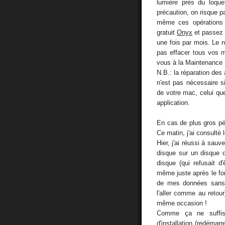
lumière près du loque
précaution, on risque p
même ces opérations d
gratuit
Onyx
et passez 
une fois par mois. Le n
pas effacer tous vos m
vous à la Maintenance 
N.B.: la réparation des 
n'est pas nécessaire s
de votre mac, celui qu
application.
En cas de plus gros pépi
Ce matin, j'ai consulté 
Hier, j'ai réussi à sau
disque sur un disque 
disque (qui refusait d'
même juste après le for
de mes données sans 
l'aller comme au retou
même occasion !
Comme ça ne suffis
d'installation (redéma