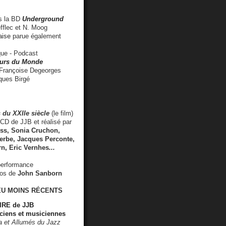
 la BD
Underground
fflec et N. Moog
aise
parue également
e - Podcast
rs du Monde
rançoise Degeorges
ues Birgé
 du XXIIe siècle
(le film)
CD de JJB et réalisé par
s, Sonia Cruchon,
rbe, Jacques Perconte,
rn
,
Eric Vernhes
...
performance
éos de
John Sanborn
EU MOINS RÉCENTS
RE de JJB
ciens et musiciennes
ra et Allumés du Jazz