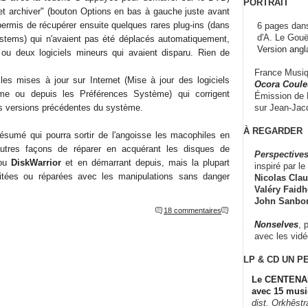
PORTRAIT
r et archiver" (bouton Options en bas à gauche juste avant
a permis de récupérer ensuite quelques rares plug-ins (dans
6 pages dans
d'A. Le Gouë
ystems) qui n'avaient pas été déplacés automatiquement,
Version angl
un ou deux logiciels mineurs qui avaient disparu. Rien de
France Musiqu
 les mises à jour sur Internet (Mise à jour des logiciels
Ocora Couleu
e ou depuis les Préférences Système) qui corrigent
Émission de F
sur Jean-Jacq
es versions précédentes du système.
À REGARDER
 résumé qui pourra sortir de l'angoisse les macophiles en
'autres façons de réparer en acquérant les disques de
Perspectives
ou
DiskWarrior
et en démarrant depuis, mais la plupart
inspiré par le 
itées ou réparées avec les manipulations sans danger
Nicolas Claus
Valéry Faidhe
John Sanbo
18 commentaires
Nonselves
, 
avec les vid
LP & CD
UN P
Le CENTENAI
avec 15 musi
dist. Orkhêst