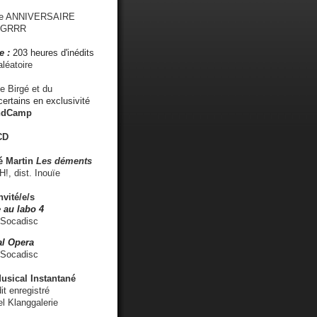
me ANNIVERSAIRE
s GRRR
e :
203 heures d'inédits
léatoire
e Birgé et du
ertains en exclusivité
ndCamp
CD
é
Martin
Les déments
 dist. Inouïe
nvité/e/s
 au labo 4
 Socadisc
l Opera
 Socadisc
sical Instantané
dit enregistré
el Klanggalerie