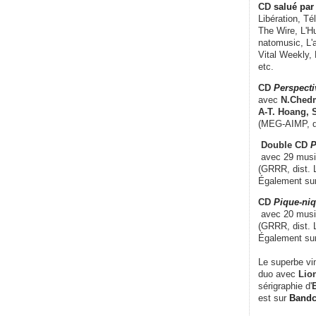
CD
salué par 
Libération, Té
The Wire, L'H
natomusic, L'a
Vital Weekly,
etc.
CD
Perspecti
avec
N.Chedm
A-T. Hoang, 
(MEG-AIMP, d
Double CD
P
avec 29 music
(GRRR, dist. L
Également su
CD
Pique-niq
avec 20 musi
(GRRR, dist. 
Également su
Le superbe vi
duo avec
Lion
sérigraphie d'
E
est sur
Band