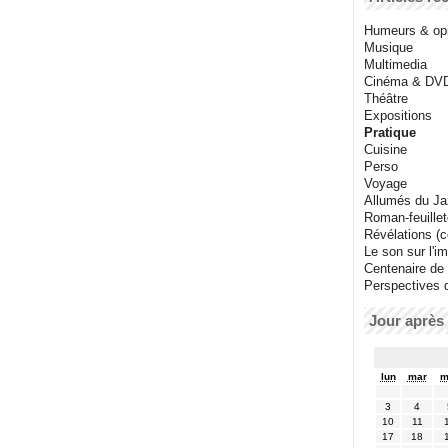
Humeurs & op
Musique
Multimedia
Cinéma & DV
Théâtre
Expositions
Pratique
Cuisine
Perso
Voyage
Allumés du J
Roman-feuille
Révélations (co
Le son sur l'i
Centenaire de
Perspectives 
Jour après 
lun
mar
m
3
4
10
11
17
18