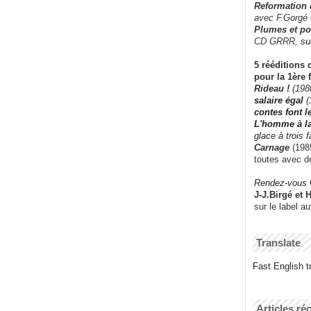
Reformation
avec F.Gorgé
Plumes et po
CD GRRR,
su
5 rééditions 
pour la 1ère 
Rideau !
(198
salaire égal
(
contes font 
L'homme à l
glace à trois 
Carnage
(1985
toutes avec d
Rendez-vous
J-J.Birgé et 
sur le label a
Translate
Fast English tr
Articles ré