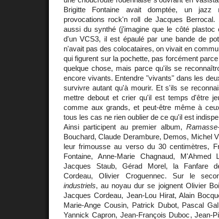
Brigitte Fontaine avait domptée, un jazz 
provocations rock'n roll de Jacques Berrocal. 
aussi du synthé (j'imagine que le côté plastoc 
d'un VCS3, il est épaulé par une bande de po
n'avait pas des colocataires, on vivait en commu
qui figurent sur la pochette, pas forcément parc
quelque chose, mais parce qu'ils se reconnaîtr
encore vivants. Entendre "vivants" dans les deu
survivre autant qu'à mourir. Et s'ils se reconnai
mettre debout et crier qu'il est temps d'être je
comme aux grands, et peut-être même à ceux
tous les cas ne rien oublier de ce qu'il est indis
Ainsi participent au premier album,
Ramasse-m
Bouchard, Claude Derambure, Demos, Michel Vit
leur frimousse au verso du 30 centimètres, Fr
Fontaine, Anne-Marie Chagnaud, M'Ahmed Lo
Jacques Staub, Gérad Morel, la Fanfare d
Cordeau, Olivier Croguennec. Sur le sec
industriels
, au noyau dur se joignent Olivier Bo
Jacques Cordeau, Jean-Lou Hirat, Alain Bocque
Marie-Ange Cousin, Patrick Dubot, Pascal Galle
Yannick Capron, Jean-François Duboc, Jean-Pi