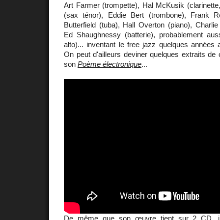
Art Farmer (trompette), Hal McKusik (clarinette
(sax ténor), Eddie Bert (trombone), Frank 
Butterfield (tuba), Hall Overton (piano), Charli
Ed Shaughnessy (batterie), probablement aus
alto)... inventant le free jazz quelques année
On peut d'ailleurs deviner quelques extraits d
son
Poème électronique
...
De même que son œuvre tient sur 2 CD, il 