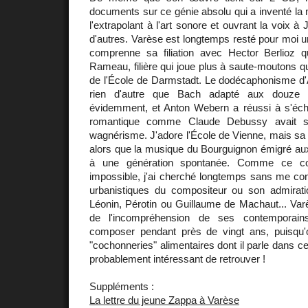
documents sur ce génie absolu qui a inventé la
l'extrapolant à l'art sonore et ouvrant la voix 
d'autres. Varèse est longtemps resté pour moi 
comprenne sa filiation avec Hector Berlioz 
Rameau, filière qui joue plus à saute-moutons q
de l'École de Darmstadt. Le dodécaphonisme d'
rien d'autre que Bach adapté aux douze 
évidemment, et Anton Webern a réussi à s'éc
romantique comme Claude Debussy avait su
wagnérisme. J'adore l'École de Vienne, mais sa g
alors que la musique du Bourguignon émigré au
à une génération spontanée. Comme ce co
impossible, j'ai cherché longtemps sans me con
urbanistiques du compositeur ou son admirati
Léonin, Pérotin ou Guillaume de Machaut... Varès
de l'incompréhension de ses contemporai
composer pendant près de vingt ans, puisqu
"cochonneries" alimentaires dont il parle dans cet 
probablement intéressant de retrouver !
Suppléments :
La lettre du jeune Zappa à Varèse