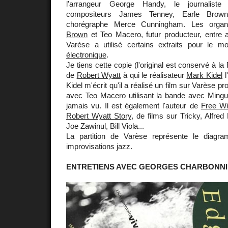
l'arrangeur George Handy, le journaliste
compositeurs James Tenney, Earle Brow
chorégraphe Merce Cunningham. Les organi
Brown
et Teo Macero, futur producteur, entre 
Varèse a utilisé certains extraits pour le
électronique
.
Je tiens cette copie (l'original est conservé à l
de
Robert Wyatt
à qui le réalisateur
Mark Kidel
l
Kidel m'écrit qu'il a réalisé un film sur Varèse p
avec Teo Macero utilisant la bande avec Mingus
jamais vu. Il est également l'auteur de
Free Wi
Robert Wyatt Story
, de films sur Tricky, Alfre
Joe Zawinul, Bill Viola...
La partition de Varèse représente le diag
improvisations jazz.
ENTRETIENS AVEC GEORGES CHARBONN