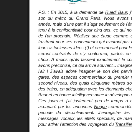
P.S. : En 2015, à la demande de
Ruedi Baur
, 
son du
métro du Grand Paris
. Nous avons t
année, mais d'une part il s'agit seulement de l'ét
tenu à la confidentialité pour cinq ans, ce qui
de l'an prochain. Réaliser une étude comme cel
frustrant pour ses concepteurs qui n'auront pas l'
leurs astucieuses idées (!) et encombrant pour les
seront contraints de s'y conformer, parfois en
choix. A moins qu'ils fassent exactement le co
avons préconisé, ce qui arrive souvent... Imaginez
l'air ! J'avais adoré imaginer le son des parvi
gares, des espaces commerciaux du premier n
second niveau, des quais cinquante mètres so
des trains, en adéquation avec les étonnants ch
Baur et en bonne intelligence avec le développe
Ces jours-ci, j'ai justement peu de temps à
accaparé par les annonces
Nudge
commandées
période du déconfinement. J'enregistre les
messages vocaux, les effets spéciaux, de maniè
pour attirer l'attention des voyageurs du
Transilie