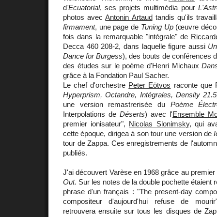
d
'Ecuatorial
, ses projets multimédia pour
L'Ast
photos avec
Antonin Artaud
tandis qu'ils travail
firmament
, une page de
Tuning Up
(œuvre décou
fois dans la remarquable "intégrale" de
Riccardo
Decca 460 208-2, dans laquelle figure aussi
Un
Dance for Burgess
), des bouts de conférences 
des études sur le poème d'
Henri Michaux
Dans
grâce à la Fondation Paul Sacher.
Le chef d'orchestre
Peter Eötvos
raconte que F
Hyperprism, Octandre, Intégrales, Density 21.5,
une version remastrerisée du
Poème Électr
Interpolations de
Déserts
) avec l'
Ensemble Mo
premier ionisateur",
Nicolas Slonimsky
, qui av
cette époque, dirigea à son tour une version de
I
tour de Zappa. Ces enregistrements de l'automn
publiés.
J'ai découvert Varèse en 1968 grâce au premie
Out
. Sur les notes de la double pochette étaient r
phrase d'un français : "The present-day compos
compositeur d'aujourd'hui refuse de mouri
retrouvera ensuite sur tous les disques de Zap