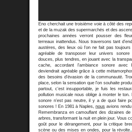
Eno cherchait une troisième voie à côté des rep
et de la muzak des supermarchés et des ascense
prochaines années verront pousser des fle
terreaux inattendus. Nous traversons tant d'endr
austères, des lieux où l'on ne fait pas toujours 
agréable de transposer leur univers sonor
douces, plus tendres, en jouant avec la transp
cache, accordant l'ambiance sonore avec l
deviendrait agréable grâce à cette métamorphos
des besoins d'évasion de la communauté. Tro
place, selon la sensation que l'on souhaite produi
partout, c'est insupportable, je fuis les restau
pollution musicale nous oblige à monter le ton.
sonore n'est pas neutre, il y a de quoi faire p
sonores ! En 1981 à Naples,
nous
avions rendu à
Remembranza en camouflant des dizaines de h
arbres, transformant la nuit en plein jour. Vous
goût pour le dérangement, pour la critique br
scène ou des mises en ondes, pour la révolte..