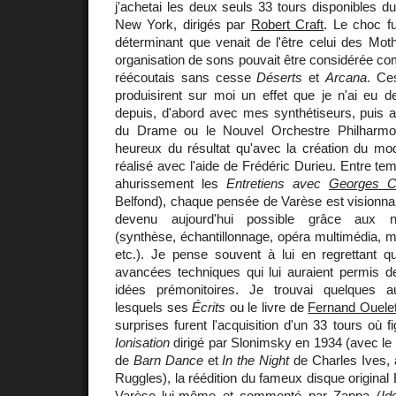
j'achetai les deux seuls 33 tours disponibles 
New York, dirigés par
Robert Craft
. Le choc f
déterminant que venait de l'être celui des Moth
organisation de sons pouvait être considérée c
réécoutais sans cesse
Déserts
et
Arcana
. Ce
produisirent sur moi un effet que je n'ai eu 
depuis, d'abord avec mes synthétiseurs, puis a
du Drame ou le Nouvel Orchestre Philharmo
heureux du résultat qu'avec la création du mod
réalisé avec l'aide de Frédéric Durieu. Entre tem
ahurissement les
Entretiens avec
Georges C
Belfond), chaque pensée de Varèse est visionnair
devenu aujourd'hui possible grâce aux no
(synthèse, échantillonnage, opéra multimédia, m
etc.). Je pense souvent à lui en regrettant qu
avancées techniques qui lui auraient permis d
idées prémonitoires. Je trouvai quelques 
lesquels ses
Écrits
ou le livre de
Fernand Ouelet
surprises furent l'acquisition d'un 33 tours où f
Ionisation
dirigé par Slonimsky en 1934 (avec le
de
Barn Dance
et
In the Night
de Charles Ives, 
Ruggles), la réédition du fameux disque origina
Varèse lui-même et commenté par Zappa (
Id