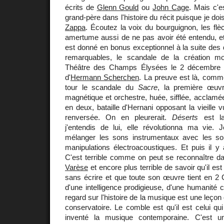
écrits de
Glenn Gould
ou
John Cage
. Mais c'
grand-père dans l'histoire du récit puisque je do
Zappa
. Écoutez la voix du bourguignon, les flè
amertume aussi de ne pas avoir été entendu, et l
est donné en bonus exceptionnel à la suite des 
remarquables, le scandale de la création m
Théâtre des Champs Élysées le 2 décembre 1
d'
Hermann Scherchen
. La preuve est là, comm
tour le scandale du
Sacre
, la première œuv
magnétique et orchestre, huée, sifflée, acclamée
en deux, bataille d'Hernani opposant la vieille 
renversée. On en pleurerait.
Déserts
est la
j'entendis de lui, elle révolutionna ma vie
mélanger les sons instrumentaux avec les so
manipulations électroacoustiques. Et puis il y
C'est terrible comme on peut se reconnaître d
Varèse
et encore plus terrible de savoir qu'il es
sans écrire et que toute son œuvre tient en 2
d'une intelligence prodigieuse, d'une humanité c
regard sur l'histoire de la musique est une leço
conservatoire. Le comble est qu'il est celui qui 
inventé la musique contemporaine. C'est 