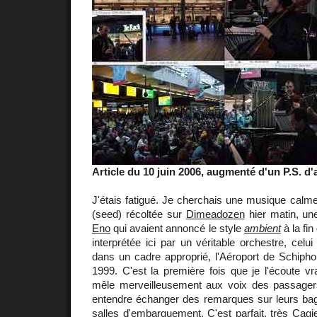
Article du 10 juin 2006, augmenté d'un P.S. d'a
J'étais fatigué. Je cherchais une musique calme.
(seed) récoltée sur
Dimeadozen
hier matin, u
Eno
qui avaient annoncé le style
ambient
à la fin
interprétée ici par un véritable orchestre, celu
dans un cadre approprié, l'Aéroport de Schipho
1999. C'est la première fois que je l'écoute v
mêle merveilleusement aux voix des passagers
entendre échanger des remarques sur leurs bag
salles d'embarquement. C'est parfait, très
Cagi