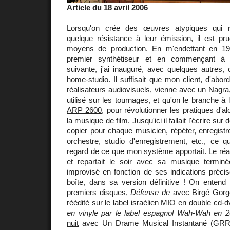
Article du 18 avril 2006
Lorsqu'on crée des œuvres atypiques qui r
quelque résistance à leur émission, il est p
moyens de production. En m'endettant en 1
premier synthétiseur et en commençant à le
suivante, j'ai inauguré, avec quelques autres, c
home-studio. Il suffisait que mon client, d'abo
réalisateurs audiovisuels, vienne avec un Nagr
utilisé sur les tournages, et qu'on le branche à
ARP 2600
, pour révolutionner les pratiques d'
la musique de film. Jusqu'ici il fallait l'écrire sur
copier pour chaque musicien, répéter, enregistre
orchestre, studio d'enregistrement, etc., ce q
regard de ce que mon système apportait. Le réali
et repartait le soir avec sa musique terminé
improvisé en fonction de ses indications précise
boîte, dans sa version définitive ! On ente
premiers disques,
Défense de
avec
Birgé Gorg
réédité sur le label israélien MIO en double cd
en vinyle par le label espagnol Wah-Wah en 
nuit
avec Un Drame Musical Instantané (GRRR