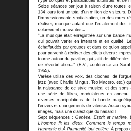
hyperboliques et paraboliques futuristes, et de l'
Seize séances par jour à raison d'une toutes l
134 jours font un total d'un million de visiteurs. 
l'impressionnante spatialisation, un des rares r
réaliser, manque autant que l'éclatement des 
colorées et mouvantes...
"La musique était enregistrée sur une bande ma
qui pouvait varier en intensité et en qualité. L
échaffaudés par groupes et dans ce qu'on appel
pour parvenir à réaliser des effets divers : impr
tourne autour du pavillon, qui jaillit de différent
de réverbération..." (E.V., conférence au Sar
1959).
Varèse utilisa des voix, des cloches, de l'org
jazz (avec Charlie Mingus, Teo Macero, etc.) q
la naissance de ce style musical et des sons é
une série de filtres, modulateurs en anneau, 
diverses manipulations de la bande magnétiq
l'envers et changements de vitesse. Aucun sync
images, mais une dialectique du hasard !
Sept séquences :
Genèse, Esprit et matière, D
L'homme fit les dieux, Comment le temps mod
Harmonie
et
À l'humanité tout entière
. À propos