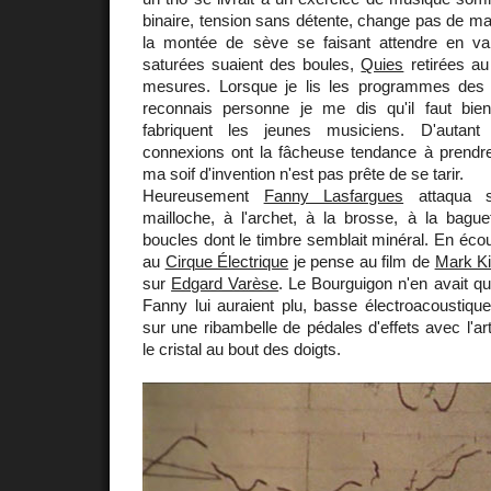
binaire, tension sans détente, change pas de mai
la montée de sève se faisant attendre en vai
saturées suaient des boules,
Quies
retirées au
mesures. Lorsque je lis les programmes des f
reconnais personne je me dis qu'il faut bie
fabriquent les jeunes musiciens. D'auta
connexions ont la fâcheuse tendance à prendre 
ma soif d'invention n'est pas prête de se tarir.
Heureusement
Fanny Lasfargues
attaqua s
mailloche, à l'archet, à la brosse, à la bag
boucles dont le timbre semblait minéral. En écou
au
Cirque Électrique
je pense au film de
Mark Ki
sur
Edgard Varèse
. Le Bourguigon n'en avait q
Fanny lui auraient plu, basse électroacoustiqu
sur une ribambelle de pédales d'effets avec l'ar
le cristal au bout des doigts.