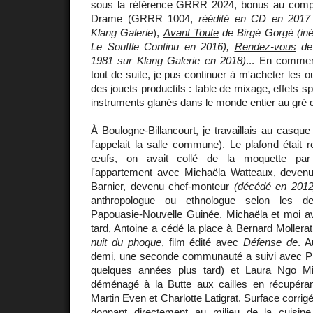
sous la référence GRRR 2024, bonus au comp
Drame (GRRR 1004,
réédité en CD en 2017 s
Klang Galerie
),
Avant Toute
de Birgé Gorgé (inéd
Le Souffle Continu en 2016),
Rendez-vous
de 
1981 sur Klang Galerie en 2018)
... En comme
tout de suite, je pus continuer à m'acheter les ou
des jouets productifs : table de mixage, effets 
instruments glanés dans le monde entier au gré
À Boulogne-Billancourt, je travaillais au casque
l'appelait la salle commune). Le plafond était 
œufs, on avait collé de la moquette par 
l'appartement avec
Michaëla Watteaux
, devenu
Barnier
, devenu chef-monteur
(décédé en 2012
anthropologue ou ethnologue selon les de
Papouasie-Nouvelle Guinée. Michaëla et moi 
tard, Antoine a cédé la place à Bernard Mollerat 
nuit du phoque
, film édité avec
Défense de
. A
demi, une seconde communauté a suivi avec Ph
quelques années plus tard) et Laura Ngo Mi
déménagé à la Butte aux cailles en récupéra
Martin Even et Charlotte Latigrat. Surface corrig
donnant directement au milieu de la cuisine.