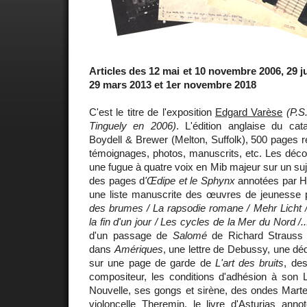
Articles des 12 mai et 10 novembre 2006, 29 ju
29 mars 2013 et 1er novembre 2018
C'est le titre de l'exposition
Edgard Varèse
(P.S
Tinguely en 2006)
. L'édition anglaise du cat
Boydell & Brewer (Melton, Suffolk), 500 pages 
témoignages, photos, manuscrits, etc. Les déco
une fugue à quatre voix en Mib majeur sur un s
des pages d
'Œdipe et le Sphynx
annotées par H
une liste manuscrite des œuvres de jeunesse 
des brumes / La rapsodie romane / Mehr Licht /
la fin d'un jour / Les cycles de la Mer du Nord /..
d'un passage de
Salomé
de Richard Strauss q
dans
Amériques
, une lettre de Debussy, une dé
sur une page de garde de
L'art des bruits
, des
compositeur, les conditions d'adhésion à son 
Nouvelle, ses gongs et sirène, des ondes Marte
violoncelle Theremin, le livre d'
Asturias
annoté