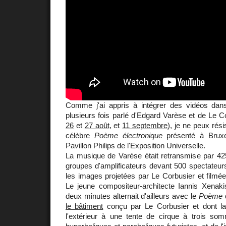
Comme j'ai appris à intégrer des vidéos dan
plusieurs fois parlé d'Edgard Varèse et de Le Co
26
et
27 août
, et
11 septembre
), je ne peux rési
célèbre
Poème électronique
présenté à Bruxe
Pavillon Philips de l'Exposition Universelle.
La musique de Varèse était retransmise par 425
groupes d'amplificateurs devant 500 spectateur
les images projetées par Le Corbusier et filmées
Le jeune compositeur-architecte Iannis Xenak
deux minutes alternait d'ailleurs avec le
Poème
q
le bâtiment
conçu par Le Corbusier et dont la
l'extérieur à une tente de cirque à trois so