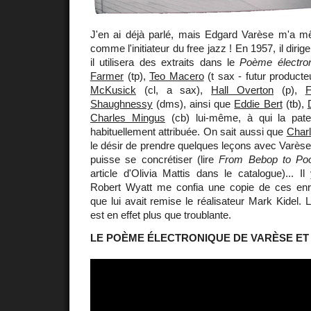
J'en ai déjà parlé, mais Edgard Varèse m'a 
comme l'initiateur du free jazz ! En 1957, il diri
il utilisera des extraits dans le
Poème électro
Farmer
(tp),
Teo Macero
(t sax - futur product
McKusick
(cl, a sax),
Hall Overton
(p),
Shaughnessy
(dms), ainsi que
Eddie Bert
(tb),
Charles Mingus
(cb) lui-même, à qui la pater
habituellement attribuée. On sait aussi que
Charl
le désir de prendre quelques leçons avec Varès
puisse se concrétiser (lire
From Bebop to Poo-
article d'Olivia Mattis dans le catalogue)... 
Robert Wyatt me confia une copie de ces enr
que lui avait remise le réalisateur Mark Kidel. 
est en effet plus que troublante.
LE POÈME ÉLECTRONIQUE DE VARÈSE ET