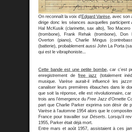
On reconnaît la voix d'
Edgard Varèse
, avec son 
dirige donc les séances auxquelles participent 
Hal McKusik (clarinette, sax alto), Teo Macero 
(trombone), Frank Rehak (trombone), Don But
Overton (piano), Charlie Mingus (contreba
(batterie), probablement aussi John La Porta (sa
qui est le vibraphoniste...
Cette bande est une petite bombe
, car c'est 
enregistrement de
free jazz
(totalement inédi
musique. Varèse aurait-il influencé les jazz
canaliser leurs premières ébauches dans le do
que soit la réponse, elle est révolutionnaire, ca
trois ans l'émergence du
Free Jazz
d'Ornette Co
part que Charlie Parker exprima son désir de 
Varèse à l'automne 1954 alors que le compositeur
France pour travailler sur
Déserts
. Lorsqu'il r
1955, Parker était déjà mort.
Entre mars et août 1957, assistaient à ces ja