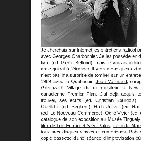
Je cherchais sur Internet les
entretiens radiopho
avec Georges Charbonnier. Je les possède en di
livre (ed. Pierre Belfond), mais je voulais indiq
amie qui vit à l'étranger. Il y en a quelques extrai
n'est pas ma surprise de tomber sur un entretie
1959 avec le Québécois
Jean Vallerand
, enre
Greenwich Village du compositeur à New 
canadienne Premier Plan. J'ai déjà acquis t
trouver, ses écrits (ed. Christian Bourgois),
Ouellette (ed. Seghers), Hilda Jolivet (ed. Hach
(ed. Le Nouveau Commerce), Odile Vivier (ed. d
catalogue de son
exposition au Musée Tinguely
film de Luc Ferrari et S.G. Patris
,
celui de Mark
tous mes disques vinyles et numériques, Robe
copie cassette d'
une séance d'improvisation où