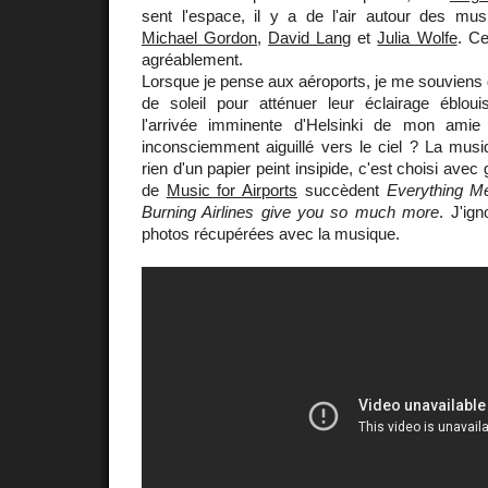
sent l'espace, il y a de l'air autour des mu
Michael Gordon
,
David Lang
et
Julia Wolfe
. Ce
agréablement.
Lorsque je pense aux aéroports, je me souviens 
de soleil pour atténuer leur éclairage éblou
l'arrivée imminente d'Helsinki de mon amie 
inconsciemment aiguillé vers le ciel ? La mus
rien d'un papier peint insipide, c'est choisi avec
de
Music for Airports
succèdent
Everything Me
Burning Airlines give you so much more
. J'ign
photos récupérées avec la musique.