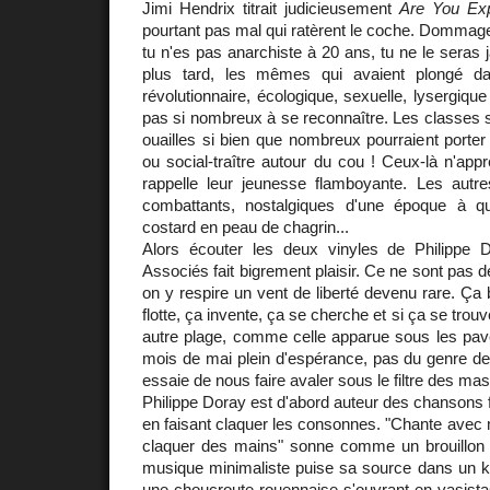
Jimi Hendrix titrait judicieusement
Are You Ex
pourtant pas mal qui ratèrent le coche. Dommage.
tu n'es pas anarchiste à 20 ans, tu ne le seras
plus tard, les mêmes qui avaient plongé dans
révolutionnaire, écologique, sexuelle, lysergique 
pas si nombreux à se reconnaître. Les classes so
ouailles si bien que nombreux pourraient porter
ou social-traître autour du cou ! Ceux-là n'appr
rappelle leur jeunesse flamboyante. Les autres
combattants, nostalgiques d'une époque à qui
costard en peau de chagrin...
Alors écouter les deux vinyles de Philippe
Associés fait bigrement plaisir. Ce ne sont pas 
on y respire un vent de liberté devenu rare. Ça 
flotte, ça invente, ça se cherche et si ça se trou
autre plage, comme celle apparue sous les pavé
mois de mai plein d'espérance, pas du genre de
essaie de nous faire avaler sous le filtre des ma
Philippe Doray est d'abord auteur des chansons 
en faisant claquer les consonnes. "Chante avec m
claquer des mains" sonne comme un brouillon d
musique minimaliste puise sa source dans un kr
une choucroute rouennaise s'ouvrant en vasista