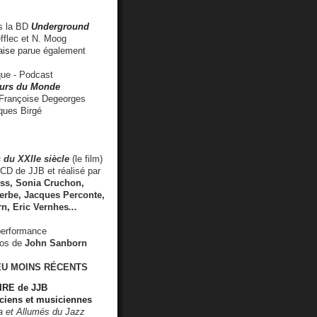
 la BD
Underground
fflec et N. Moog
aise
parue également
e - Podcast
rs du Monde
rançoise Degeorges
ues Birgé
 du XXIIe siècle
(le film)
CD de JJB et réalisé par
s, Sonia Cruchon,
rbe, Jacques Perconte,
rn
,
Eric Vernhes
...
performance
éos de
John Sanborn
EU MOINS RÉCENTS
RE de JJB
ciens et musiciennes
ra et Allumés du Jazz