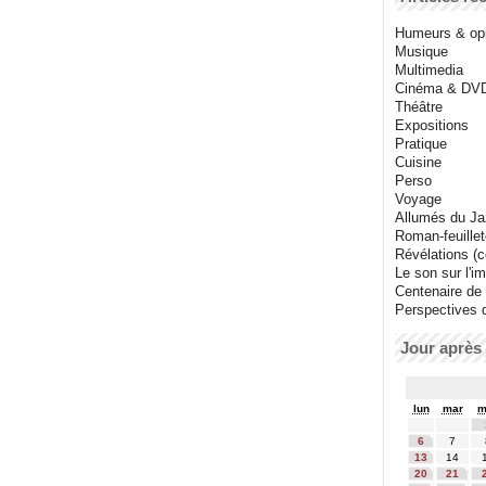
Humeurs & op
Musique
Multimedia
Cinéma & DV
Théâtre
Expositions
Pratique
Cuisine
Perso
Voyage
Allumés du J
Roman-feuille
Révélations (co
Le son sur l'i
Centenaire de
Perspectives 
Jour après 
lun
mar
m
6
7
13
14
20
21