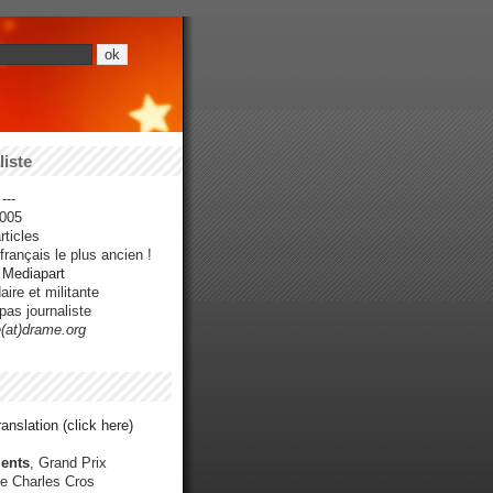
iste
---
005
ticles
rançais le plus ancien !
r Mediapart
ire et militante
pas journaliste
e(at)drame.org
anslation (click here)
ents
, Grand Prix
e Charles Cros