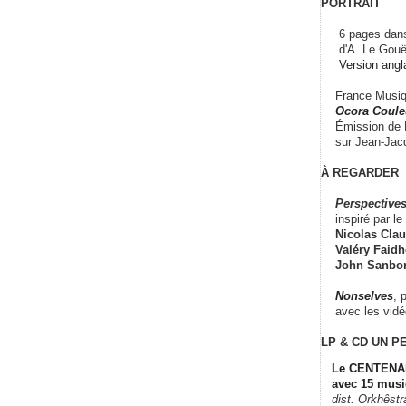
PORTRAIT
6 pages dans
d'A. Le Gouë
Version angl
France Musiqu
Ocora Couleu
Émission de F
sur Jean-Jacq
À REGARDER
Perspectives
inspiré par le 
Nicolas Claus
Valéry Faidhe
John Sanbo
Nonselves
, 
avec les vid
LP & CD
UN P
Le CENTENAI
avec 15 musi
dist. Orkhêst