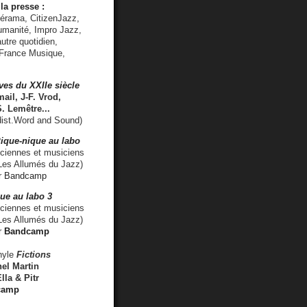
la presse :
lérama, CitizenJazz,
umanité, Impro Jazz,
utre quotidien,
 France Musique,
ves du XXIIe siècle
ail, J-F. Vrod,
S. Lemêtre
...
ist.Word and Sound)
ique-nique au labo
iennes et musiciens
es Allumés du Jazz)
r
Bandcamp
ue au labo 3
ciennes et musiciens
Les Allumés du Jazz)
r
Bandcamp
nyle
Fictions
el Martin
lla & Pitr
camp