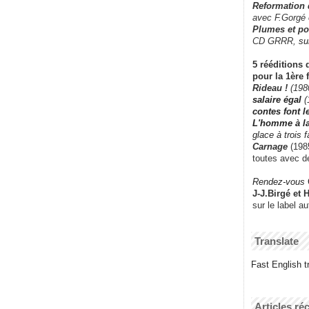
Reformation
avec F.Gorgé
Plumes et po
CD GRRR,
su
5 rééditions 
pour la 1ère 
Rideau !
(198
salaire égal
(
contes font 
L'homme à l
glace à trois 
Carnage
(1985
toutes avec d
Rendez-vous
J-J.Birgé et 
sur le label a
Translate
Fast English tr
Articles ré