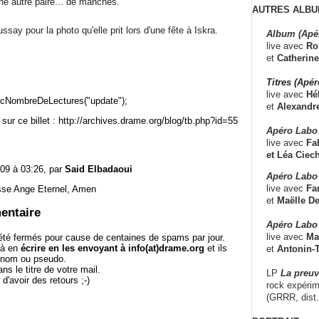
ne autre paire... de manches.
AUTRES ALBU
ay pour la photo qu'elle prit lors d'une fête à Iskra.
Album (Apé
live avec
Ro
et
Catherine
Titres (Apé
live avec
Hé
cNombreDeLectures("update");
et
Alexandr
sur ce billet : http://archives.drame.org/blog/tb.php?id=55
Apéro Labo
live avec
Fab
et
Léa Ciech
09 à 03:26, par
Said Elbadaoui
Apéro Labo 
live avec
Fa
sse Ange Eternel, Amen
et
Maëlle D
entaire
Apéro Labo
live avec
Ma
té fermés pour cause de centaines de spams par jour.
 à en
écrire en les envoyant à info(at)drame.org
et ils
et
Antonin-T
e nom ou pseudo.
le titre de votre mail.
LP
La preu
r d'avoir des retours ;-)
rock expérim
(GRRR, dist