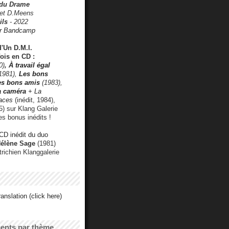
 du Drame
 et D.Meens
ils
- 2022
r Bandcamp
d'Un D.M.I.
fois en CD :
0)
,
À travail égal
1981),
Les bons
les bons amis
(1983),
a caméra
+ La
faces
(inédit, 1984),
) sur Klang Galerie
es bonus inédits !
CD inédit du duo
Hélène Sage
(1981)
utrichien Klanggalerie
anslation (click here)
cents par thème