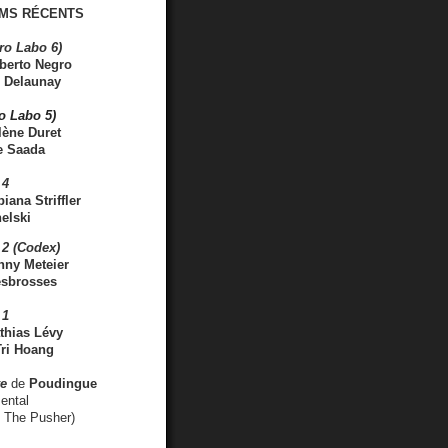
MS RÉCENTS
ro Labo 6)
berto Negro
 Delaunay
ro Labo 5)
lène Duret
e Saada
 4
iana Striffler
elski
2 (Codex)
nny Meteier
esbrosses
 1
thias Lévy
ri Hoang
ve
de
Poudingue
ental
. The Pusher)