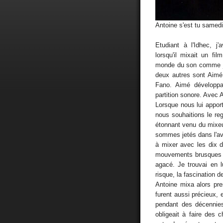
Antoine s'est tu samedi
Etudiant à l'Idhec, j
lorsqu'il mixait un fil
monde du son comme je
deux autres sont Aimé
Fano. Aimé développai
partition sonore. Avec A
Lorsque nous lui appo
nous souhaitions le re
étonnant venu du mixe
sommes jetés dans l'av
à mixer avec les dix d
mouvements brusques et
agacé. Je trouvai en l
risque, la fascination d
Antoine mixa alors pr
furent aussi précieux, e
pendant des décennies
obligeait à faire des 