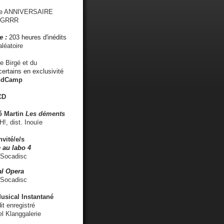
me ANNIVERSAIRE
s GRRR
e :
203 heures d'inédits
léatoire
e Birgé et du
ertains en exclusivité
ndCamp
CD
é
Martin
Les déments
 dist. Inouïe
nvité/e/s
 au labo 4
 Socadisc
l Opera
 Socadisc
sical Instantané
dit enregistré
el Klanggalerie