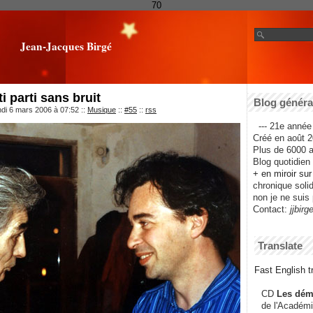
70
Jean-Jacques Birgé
 parti sans bruit
Blog général
ndi 6 mars 2006 à 07:52
::
Musique
::
#55
::
rss
--- 21e année 
Créé en août 2
Plus de 6000 ar
Blog quotidien f
+ en miroir su
chronique solida
non je ne suis 
Contact:
jjbirg
Translate
Fast English tr
CD
Les dém
de l'Académi