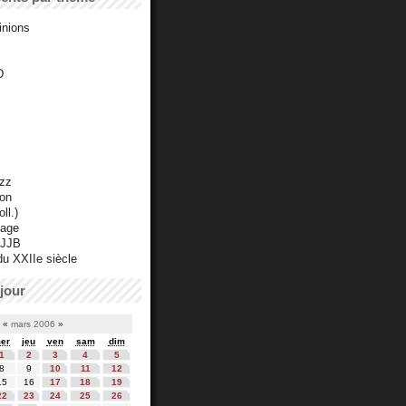
inions
D
azz
ton
ll.)
mage
 JJB
du XXIIe siècle
jour
«
mars 2006
»
er
jeu
ven
sam
dim
1
2
3
4
5
8
9
10
11
12
15
16
17
18
19
22
23
24
25
26