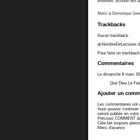
entendre, écouter est u
Merci à Dominique Greuss
Trackbacks
Aucun trackback.
dcNombreDeLectures d
Pour faire un trackback 
Commentaires
Le dimanche 8 mars 20
Que Dieu Le Fa
Ajouter un comm
Les commentaires ont é
Vous pouvez continuer
seront publiés en votr
Précisez COMMENT dans 
Cela fait toujours plaisi
Merci d'avance.