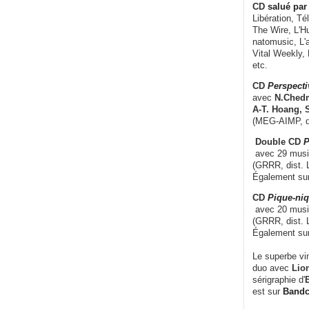
CD
salué par 
Libération, Té
The Wire, L'H
natomusic, L'a
Vital Weekly,
etc.
CD
Perspecti
avec
N.Chedm
A-T. Hoang, 
(MEG-AIMP, d
Double CD
P
avec 29 music
(GRRR, dist. L
Également su
CD
Pique-niq
avec 20 musi
(GRRR, dist. 
Également su
Le superbe vi
duo avec
Lion
sérigraphie d'
E
est sur
Band