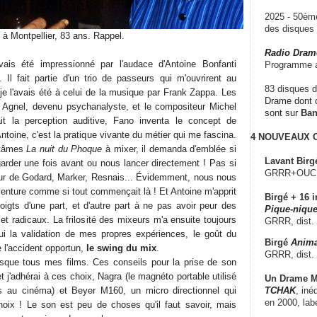
2025 - 50è
des disque
 à Montpellier, 83 ans. Rappel.
Radio Dram
'avais été impressionné par l'audace d'Antoine Bonfanti
Programme a
m. Il fait partie d'un trio de passeurs qui m'ouvrirent au
83 disques d
 l'avais été à celui de la musique par Frank Zappa. Les
Drame dont c
 Agnel, devenu psychanalyste, et le compositeur Michel
sont sur
Ba
t la perception auditive, Fano inventa le concept de
ntoine, c'est la pratique vivante du métier qui me fascina.
4 NOUVEAUX
rtâmes
La nuit du Phoque
à mixer, il demanda d'emblée si
Lavant Birg
garder une fois avant ou nous lancer directement ! Pas si
GRRR+OUCH!,
ur de Godard, Marker, Resnais... Évidemment, nous nous
enture comme si tout commençait là ! Et Antoine m'apprit
Birgé + 16 i
oigts d'une part, et d'autre part à ne pas avoir peur des
Pique-nique
 radicaux. La frilosité des mixeurs m'a ensuite toujours
GRRR, dist.
ui la validation de mes propres expériences, le goût du
Birgé
Anima
e l'accident opportun,
le swing du mix
.
GRRR, dist.
esque tous mes films. Ces conseils pour la prise de son
t j'adhérai à ces choix, Nagra (le magnéto portable utilisé
Un Drame Mu
TCHAK
, iné
 au cinéma) et Beyer M160, un micro directionnel qui
en 2000, lab
choix ! Le son est peu de choses qu'il faut savoir, mais