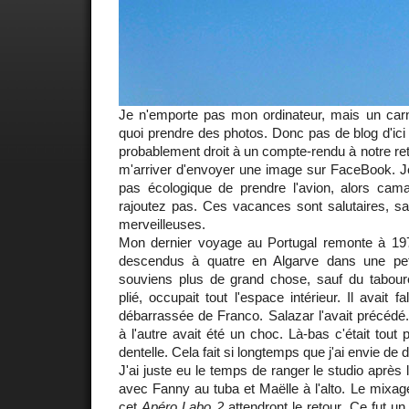
Je n'emporte pas mon ordinateur, mais un carne
quoi prendre des photos. Donc pas de blog d'ici
probablement droit à un compte-rendu à notre ret
m'arriver d'envoyer une image sur FaceBook. Je
pas écologique de prendre l'avion, alors cam
rajoutez pas. Ces vacances sont salutaires, sal
merveilleuses.
Mon dernier voyage au Portugal remonte à 197
descendus à quatre en Algarve dans une pet
souviens plus de grand chose, sauf du tabou
plié, occupait tout l'espace intérieur. Il avait f
débarrassée de Franco. Salazar l'avait précédé
à l'autre avait été un choc. Là-bas c'était tout 
dentelle. Cela fait si longtemps que j'ai envie de
J'ai juste eu le temps de ranger le studio après
avec Fanny au tuba et Maëlle à l'alto. Le mixage
cet
Apéro Labo 2
attendront le retour. Ce fut u