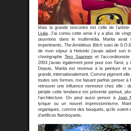
Mais la grande rencontre est celle de l'artiste 
Liulia
. J'ai connu cette amie il y a plus de ving
œuvrions dans le multimédia. Marita avai
impertinents,
The Ambitious Bitch
suivi de
S.O.B
de mon séjour à Helsinki j'avais adoré son tr
chorégraphe
Tero Saarinen
et l'accordéonist
2003 j'avais également posé pour son
Tarot
, y
Depuis, Marita est revenue à la peinture et 
grandir, internationalement. Comme pigment elle u
toutes ses formes, me faisant parfois penser à K
retrouver une influence viennoise chez elle : d
périple cette tendance est présente partout, plu
l'architecture. On peut aussi penser à
Joan M
lyrique ou un nouvel impressionnisme. Mari
organiques, comme des bouquets, qu'ils soient d
d'artifices flamboyants.