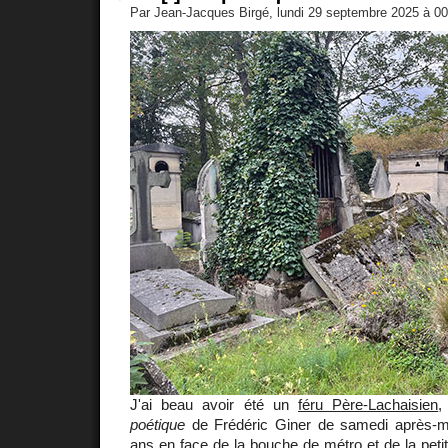
Par Jean-Jacques Birgé, lundi 29 septembre 2025 à 0
J'ai beau avoir été un
féru Père-Lachaisien
,
poétique
de Frédéric Giner de samedi après-mid
ans en face de la bouche de métro et de la peti