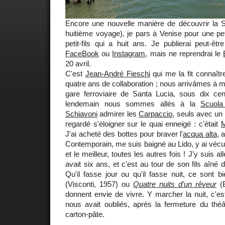
Encore une nouvelle manière de découvrir la 
huitième voyage), je pars à Venise pour une p
petit-fils qui a huit ans. Je publierai peut-ê
FaceBook
ou
Instagram
, mais ne reprendrai le
20 avril.
C'est
Jean-André Fieschi
qui me la fit connaîtr
quatre ans de collaboration ; nous arrivâmes à min
gare ferroviaire de Santa Lucia, sous dix cen
lendemain nous sommes allés à la
Scuola
Schiavoni
admirer les
Carpaccio
, seuls avec un
regardé s'éloigner sur le quai enneigé : c'était
M
J'ai acheté des bottes pour braver l'
acqua alta
, 
Contemporain, me suis baigné au Lido, y ai vécu 
et le meilleur, toutes les autres fois ! J'y suis a
avait six ans, et c'est au tour de son fils aîné d
Qu'il fasse jour ou qu'il fasse nuit, ce sont 
(Visconti, 1957) ou
Quatre nuits d'un rêveur
(B
donnent envie de vivre. Y marcher la nuit, c'e
nous avait oubliés, après la fermeture du thé
carton-pâte.