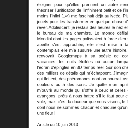
éloigner pour qu'elles prennent un autre sen
théoriser l'unification de l'infiniment petit et de l
moins l'infini (±∞) me fascinait déjà au lycée. Pl
jouets pour les transformer en quelque chose d'a
rêver. Adolescent, je restais des heures le nez en
le bureau de ma chambre. Le monde défilai
Mondial dont les pages palissaient à force d'en 
abeille s'est approchée, elle s'est mise à t
contemplais elle m'a susurré une autre histoire,
renvoyait Googlemaps à sa poésie de com
vacances, les nuits étoilées où aucun lampa
l'écran d'épingles en 3D temps réel. Sur son ch
des milliers de détails qui m'échappent. J'imagi
qui flottent, des phéromones dont on pourrait as
couleurs ou à des sons. Je quitte mon apn
m'ouvrir au monde qui s'offre à ceux et celles qu
avançons, prêts à nous battre s'il le faut pour 
vole, mais c'est la douceur que nous visons, le 
dont nous ne sommes chacun et chacune qu'un
une fleur !
Article du 10 juin 2013