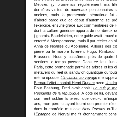
Métivier, j'y promenais régulièrement ma fi
dernières visites, de nouveaux pensionnaires s
anciens, mais la promenade thématique fut a
d'abord parce que ce début d'automne se prê
l'exercice, ensuite grâce aux commentaires de Fr
dont la culture générale apporta de nombreux d
j'ignorais. Baudelairien, notre guide avait trouvé
enterré à Montparnasse, mais il put réciter en s
Anna de Noailles
ou
Apollinaire
. Ailleurs des c
pierre ou le marbre livrèrent Hugo, Rimbaud, 
Brassens. Nous y passâmes près de quatre 
sentions le temps passer. Dans ce lieu, l'u
Paris, cette promenade parmi les arbres et les o
métavers du réel ou sandwich quantique où toutes
même époque.
L'invitation au voyage
me rappel
Bernard Vitet chantait Henri Duparc
avec
Un dra
Pour Bashung, Fred avait choisi
La nuit je m
Résidents de la république
. À côté de lui, devan
comment oublier la terreur que celui-ci m'inspir
ans, mon père lui ayant fourni son premier rôle,
dans la comédie musicale
New Orleans
qu'il 
l'
Épitaphe
de Nerval me fit étonnamment pens