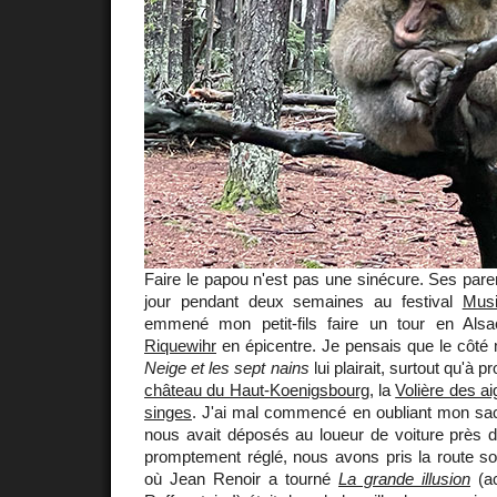
Faire le papou n'est pas une sinécure. Ses paren
jour pendant deux semaines au festival
Mus
emmené mon petit-fils faire un tour en Alsa
Riquewihr
en épicentre. Je pensais que le côté
Neige et les sept nains
lui plairait, surtout qu'à p
château du Haut-Koenigsbourg
, la
Volière des ai
singes
. J'ai mal commencé en oubliant mon sac
nous avait déposés au loueur de voiture près d
promptement réglé, nous avons pris la route so
où Jean Renoir a tourné
La grande illusion
(ac